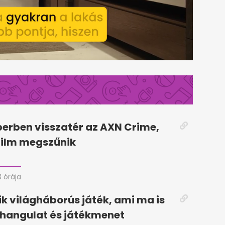
erben visszatér az AXN Crime,
Film megszűnik
3 órája
k világháborús játék, ami ma is
 hangulat és játékmenet