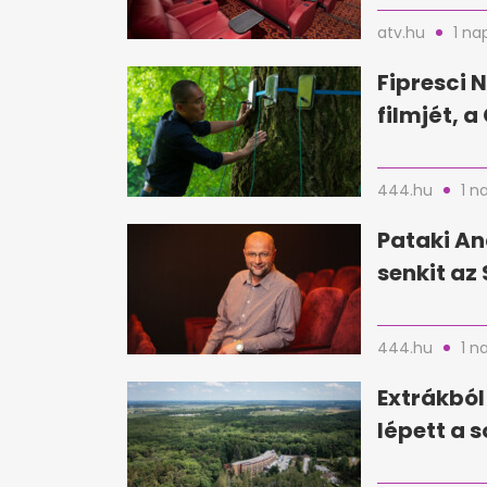
atv.hu
1 na
Fipresci N
filmjét, 
444.hu
1 n
Pataki An
senkit az 
444.hu
1 n
Extrákból
lépett a 