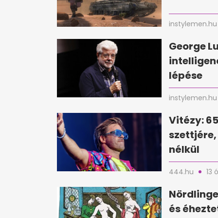
instylemen.hu
George Lu
intellige
lépése
instylemen.hu
Vitézy: 6
szettjére
nélkül
444.hu
13 
Nördlinge
és éhezte