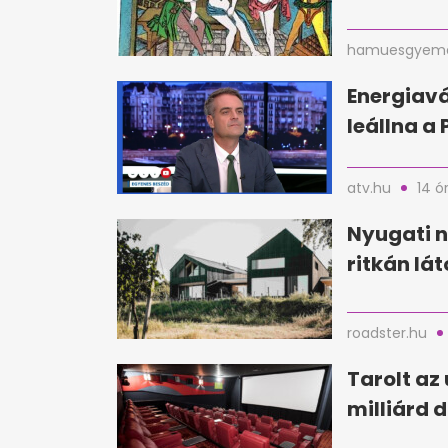
hamuesgyema
Energiavá
leállna a
atv.hu
14 ó
Nyugati n
ritkán lá
roadster.hu
Tarolt az 
milliárd d