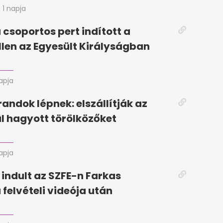
1 napja
 csoportos pert indított a
llen az Egyesült Királyságban
napja
randok lépnek: elszállítják az
ül hagyott törölközőket
napja
 indult az SZFE-n Farkas
 felvételi videója után