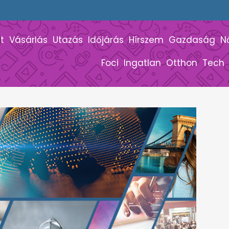
t
Vásárlás
Utazás
Időjárás
Hírszem
Gazdaság
N
Foci
Ingatlan
Otthon
Tech