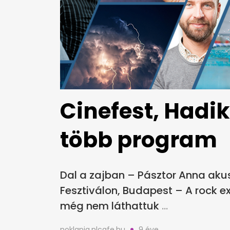
Cinefest, Hadi
több program
Dal a zajban – Pásztor Anna akusz
Fesztiválon, Budapest – A rock
még nem láthattuk
noklapja.nlcafe.hu
9 éve