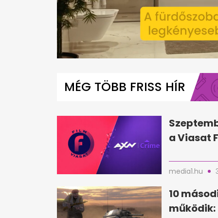
0
seconds
of
MÉG TÖBB FRISS HÍR
1
minute,
21
seconds
Volume
0%
Szeptemb
a Viasat 
media1.hu
10 másodi
működik: