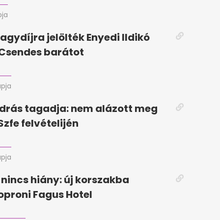
pja
agydíjra jelölték Enyedi Ildikó
a Csendes barátot
apja
drás tagadja: nem alázott meg
Szfe felvételijén
apja
 nincs hiány: új korszakba
soproni Fagus Hotel