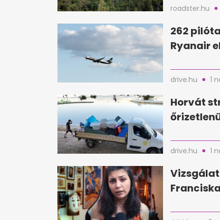
roadster.hu
262 pilóta
Ryanair e
drive.hu
1 
Horvát st
őrizetlen
drive.hu
1 
Vizsgálat
Franciska