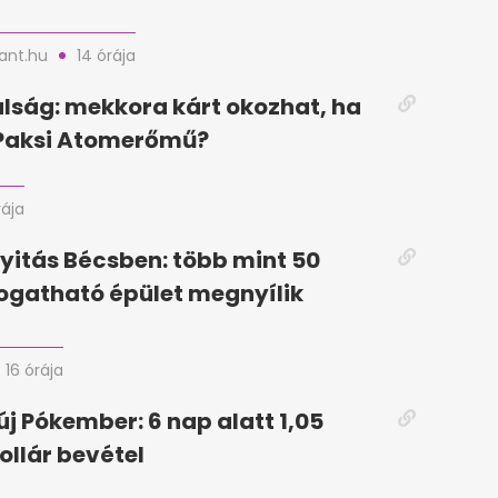
nt.hu
14 órája
lság: mekkora kárt okozhat, ha
 Paksi Atomerőmű?
rája
yitás Bécsben: több mint 50
togatható épület megnyílik
16 órája
új Pókember: 6 nap alatt 1,05
ollár bevétel