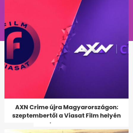
Ross Godfrey elárulta, mit
AXN Crime újra Magyarországon:
jelent neki a Sziget és
szeptembertől a Viasat Film helyén
Budapest