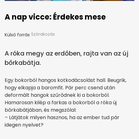
A nap vicce: Érdekes mese
Szórakozás
Külső forrás
A róka megy az erdőben, rajta van az új
bőrkabátja.
Egy bokorból hangos kotkodácsolást hall. Beugrik,
hogy elkapja a baromfit. Pár perc csend után
deformált hangok szűrődnek ki a bokorból.
Hamarosan kilép a farkas a bokorból a róka új
bőrkabátjában, és megszólal:
– Látjátok milyen hasznos, ha az ember tud pár
idegen nyelvet?