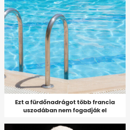
Mikor nem vonják le a bérből a
jegyzéken szereplő adót és...
Ezt a fürdőnadrágot több francia
uszodában nem fogadják el