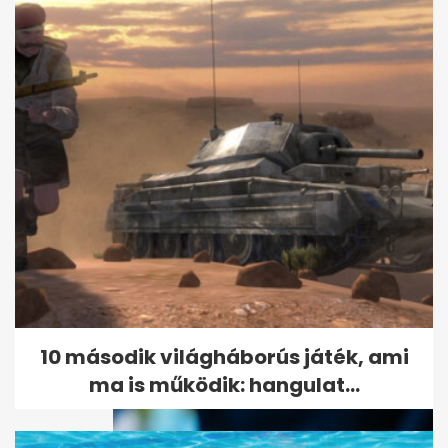
Átmeneti enyhülés után
vasárnaptól ismét erősödik a
hőség
10 második világháborús játék, ami
ma is működik: hangulat...