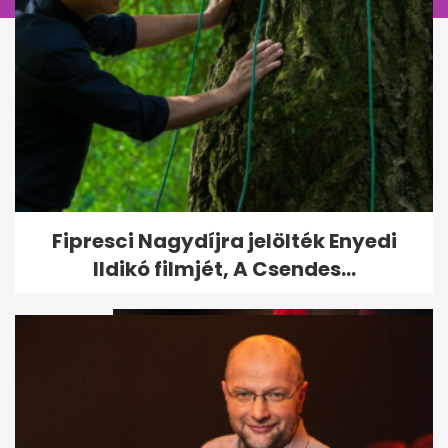
Magyar Péter bejelentette:
Fipresci Nagydíjra jelölték Enyedi
Vége az önkéntes...
Ildikó filmjét, A Csendes...