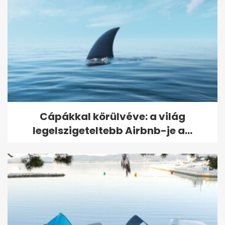
Sárga izzadságfolt a fehér
pólón? Ez az olcsó házi
módszer...
Cápákkal körülvéve: a világ
legelszigeteltebb Airbnb-je a...