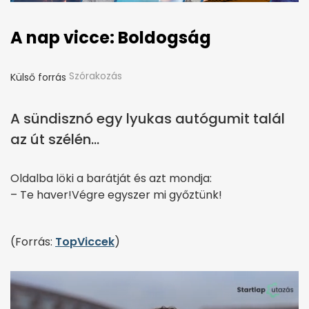
A nap vicce: Boldogság
Szórakozás
Külső forrás
A sündisznó egy lyukas autógumit talál
az út szélén...
Oldalba löki a barátját és azt mondja:
– Te haver!Végre egyszer mi győztünk!
(Forrás:
TopViccek
)