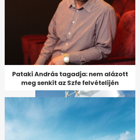
Magyar Péter bizonyítékot
vett elő: Orbánék évek óta
tudtak...
Pataki András tagadja: nem alázott
meg senkit az Szfe felvételijén