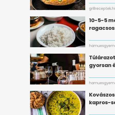
grillreceptek.h
10-5-5 mó
ragacsos
hamuesgyema
Túlárazot
gyorsan 
hamuesgyema
Kovászos 
kapros-s