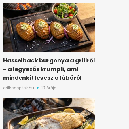
Hasselback burgonya a grillről
- a legyezős krumpli, ami
mindenkit levesz a lábáról
grillreceptek.hu
19 órája