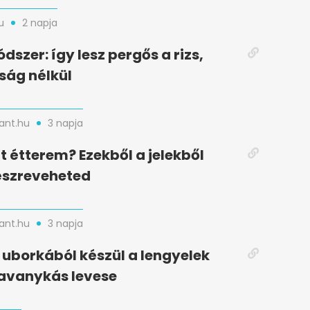
u
2 napja
dszer: így lesz pergős a rizs,
ság nélkül
nt.hu
3 napja
t étterem? Ezekből a jelekből
észreveheted
nt.hu
3 napja
uborkából készül a lengyelek
avanykás levese