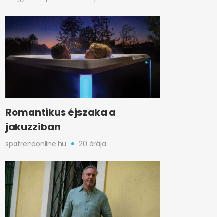
Romantikus éjszaka a
jakuzziban
spatrendonline.hu
20 órája