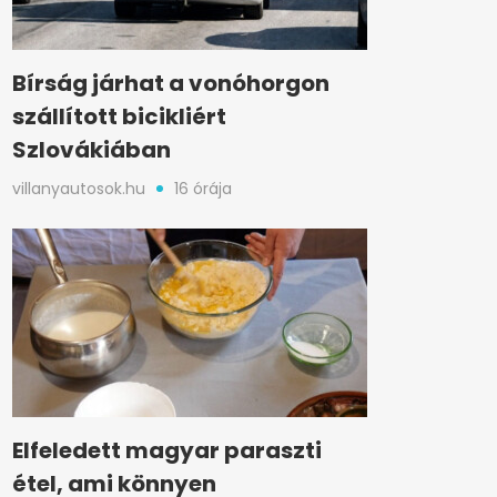
Bírság járhat a vonóhorgon
szállított bicikliért
Szlovákiában
villanyautosok.hu
16 órája
Elfeledett magyar paraszti
étel, ami könnyen