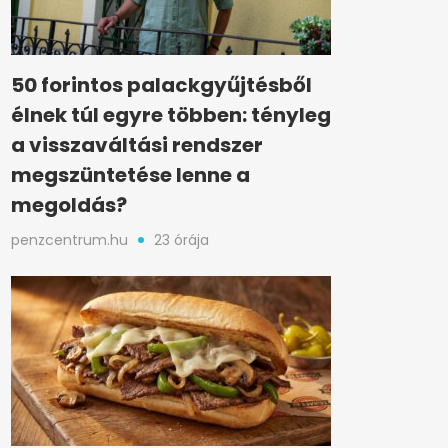
50 forintos palackgyűjtésből
élnek túl egyre többen: tényleg
a visszaváltási rendszer
megszüntetése lenne a
megoldás?
penzcentrum.hu
23 órája