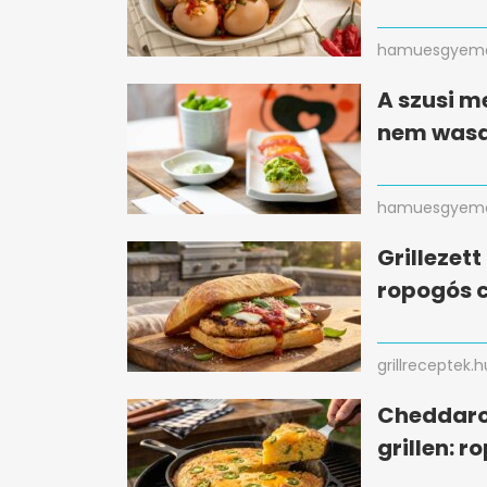
hamuesgyema
A szusi m
nem wasa
hamuesgyema
Grillezet
ropogós c
grillreceptek.h
Cheddaro
grillen: r