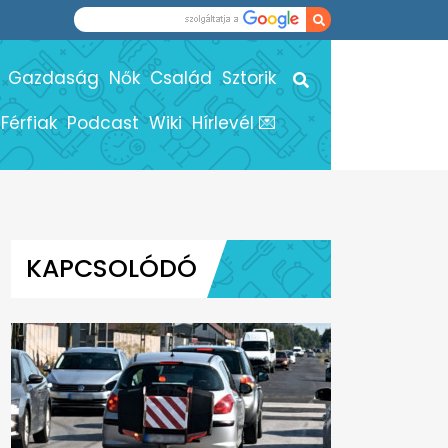
Gazdaság
Nők
Család
Sztorik
Férfiak
Podcast
Wiki
Hírlevél 💌
KAPCSOLÓDÓ