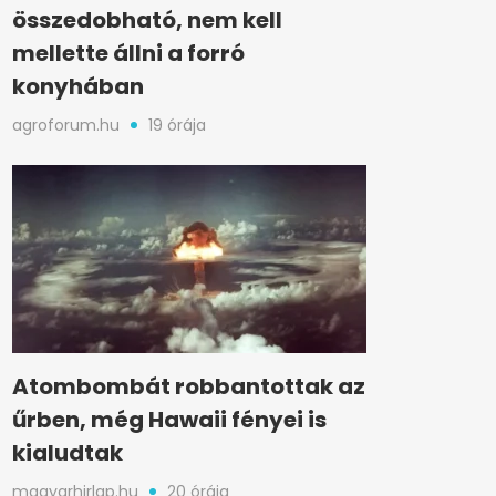
összedobható, nem kell
mellette állni a forró
konyhában
agroforum.hu
19 órája
Atombombát robbantottak az
űrben, még Hawaii fényei is
kialudtak
magyarhirlap.hu
20 órája