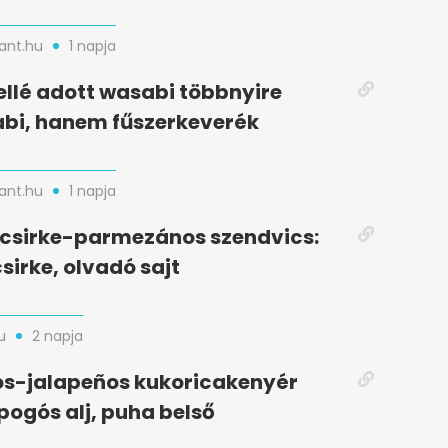
nt.hu
1 napja
ellé adott wasabi többnyire
bi, hanem fűszerkeverék
nt.hu
1 napja
t csirke-parmezános szendvics:
sirke, olvadó sajt
u
2 napja
s-jalapeños kukoricakenyér
opogós alj, puha belső