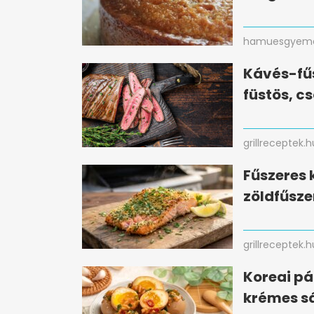
hamuesgyema
Kávés-fűs
füstös, c
grillreceptek.h
Fűszeres 
zöldfűsze
grillreceptek.h
Koreai pá
krémes sá