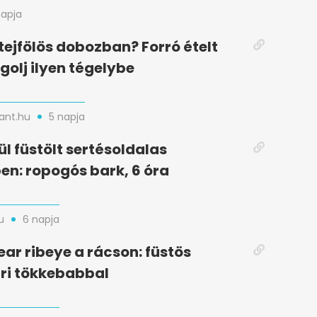
napja
ejfölös dobozban? Forró ételt
olj ilyen tégelybe
nt.hu
5 napja
ül füstölt sertésoldalas
n: ropogós bark, 6 óra
u
6 napja
ear ribeye a rácson: füstös
ri tökkebabbal