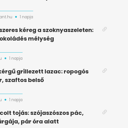
nt.hu
1 napja
zeres kéreg a szoknyaszeleten:
sokoládés mélység
u
1 napja
kérgű grillezett lazac: ropogós
r, szaftos belső
u
1 napja
colt tojás: szójaszószos pác,
rgája, pár óra alatt