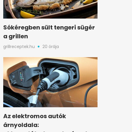
Sókéregben sült tengeri sügér
a grillen
grillreceptek.hu
20 órája
Az elektromos autók
árnyoldala: