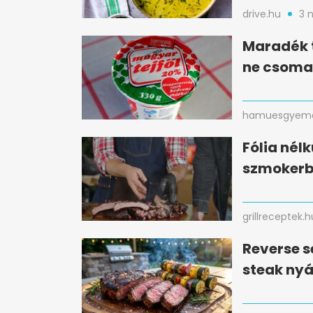
drive.hu
3 
Maradék t
ne csomag
hamuesgyema
Fólia nélk
szmokerbe
grillreceptek.h
Reverse s
steak nyá