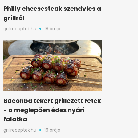
Philly cheesesteak szendvics a
grillről
grillreceptek.hu
18 órája
Baconba tekert grillezett retek
- a meglepően édes nyári
falatka
grillreceptek.hu
19 órája