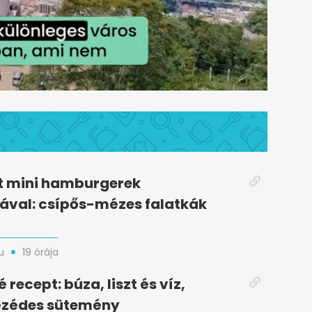
t mini hamburgerek
ával: csípős-mézes falatkák
u
19 órája
recept: búza, liszt és víz,
zédes sütemény