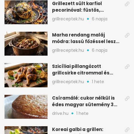
Grillezett sült karfiol
pecorinóval: füstös,
karamellizált nyári kedvenc
grillreceptek.hu
6 napja
Marha rendang maláj
módra: lassú főzéssel lesz
igazán szaftos
grillreceptek.hu
6 napja
Szicíliai pillangózott
grillcsirke citrommal és
oregánóval
grillreceptek.hu
1 hete
Csíramálé: cukor nélkül is
édes magyar sütemény 3
alapanyagból
drive.hu
1 hete
Koreai galbi a grillen: