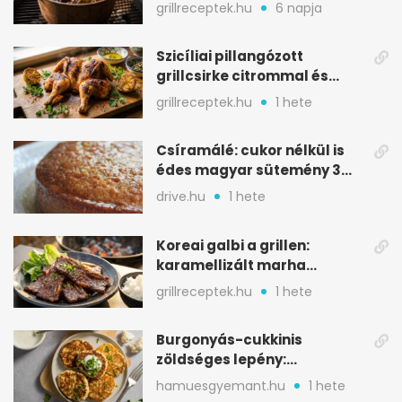
igazán szaftos
grillreceptek.hu
6 napja
Szicíliai pillangózott
grillcsirke citrommal és
oregánóval
grillreceptek.hu
1 hete
Csíramálé: cukor nélkül is
édes magyar sütemény 3
alapanyagból
drive.hu
1 hete
Koreai galbi a grillen:
karamellizált marha
rövidborda gyorsan
grillreceptek.hu
1 hete
Burgonyás-cukkinis
zöldséges lepény:
aranybarna, szaftos, hús
hamuesgyemant.hu
1 hete
nélkül is