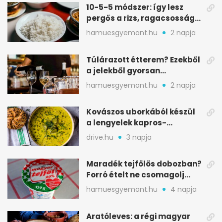
10-5-5 módszer: így lesz
pergős a rizs, ragacsosság
nélkül
hamuesgyemant.hu
2 napja
Túlárazott étterem? Ezekből
a jelekből gyorsan
észreveheted
hamuesgyemant.hu
2 napja
Kovászos uborkából készül
a lengyelek kapros-
savanykás levese
drive.hu
3 napja
Maradék tejfölös dobozban?
Forró ételt ne csomagolj
ilyen tégelybe
hamuesgyemant.hu
4 napja
Aratóleves: a régi magyar