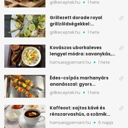
marad, nem szárad ki
grillreceptek.hu
1 hete
Grillezett dorade royal
grillzöldségekkel:
mediterrán ízek a rostélyról
grillreceptek.hu
1 hete
Kovászos uborkaleves
lengyel módra: savanykás,
kapros, meglepően
hamuesgyemant.hu
1 hete
tartalmas
Édes-csípős marhanyárs
ananásszal: gyors
grillrecept jalapeñóval
grillreceptek.hu
1 hete
Kaffeost: sajtos kávé és
rénszarvashús, a számik
melegítő itala
hamuesgyemant.hu
6 napja