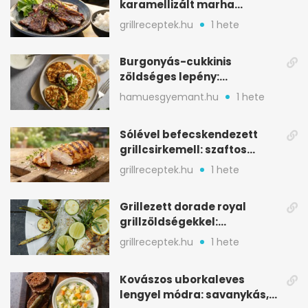
karamellizált marha
rövidborda gyorsan
grillreceptek.hu
1 hete
Burgonyás-cukkinis
zöldséges lepény:
aranybarna, szaftos, hús
hamuesgyemant.hu
1 hete
nélkül is
Sólével befecskendezett
grillcsirkemell: szaftos
marad, nem szárad ki
grillreceptek.hu
1 hete
Grillezett dorade royal
grillzöldségekkel:
mediterrán ízek a rostélyról
grillreceptek.hu
1 hete
Kovászos uborkaleves
lengyel módra: savanykás,