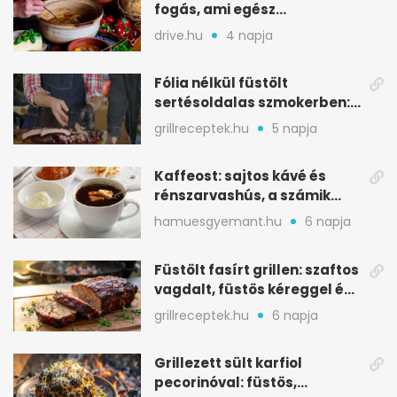
fogás, ami egész
csapatokat jóllakatott
drive.hu
4 napja
Fólia nélkül füstölt
sertésoldalas szmokerben:
ropogós bark, 6 óra
grillreceptek.hu
5 napja
Kaffeost: sajtos kávé és
rénszarvashús, a számik
melegítő itala
hamuesgyemant.hu
6 napja
Füstölt fasírt grillen: szaftos
vagdalt, füstös kéreggel és
BBQ mázzal
grillreceptek.hu
6 napja
Grillezett sült karfiol
pecorinóval: füstös,