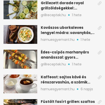
Grillezett dorade royal
grillzöldségekkel:
mediterrán ízek a rostélyról
grillreceptek.hu
1 hete
Kovászos uborkaleves
lengyel módra: savanykás,
kapros, meglepően
hamuesgyemant.hu
1 hete
tartalmas
Édes-csípős marhanyárs
ananásszal: gyors
grillrecept jalapeñóval
grillreceptek.hu
1 hete
Kaffeost: sajtos kávé és
rénszarvashús, a számik
melegítő itala
hamuesgyemant.hu
6 napja
Füstölt fasírt grillen: szaftos