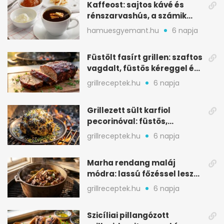
Kaffeost: sajtos kávé és
rénszarvashús, a számik
melegítő itala
hamuesgyemant.hu
6 napja
Füstölt fasírt grillen: szaftos
vagdalt, füstös kéreggel és
BBQ mázzal
grillreceptek.hu
6 napja
Grillezett sült karfiol
pecorinóval: füstös,
karamellizált nyári kedvenc
grillreceptek.hu
6 napja
Marha rendang maláj
módra: lassú főzéssel lesz
igazán szaftos
grillreceptek.hu
6 napja
Szicíliai pillangózott