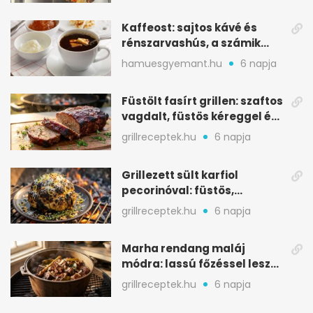
Kaffeost: sajtos kávé és
rénszarvashús, a számik
melegítő itala
hamuesgyemant.hu
6 napja
Füstölt fasírt grillen: szaftos
vagdalt, füstös kéreggel és
BBQ mázzal
grillreceptek.hu
6 napja
Grillezett sült karfiol
pecorinóval: füstös,
karamellizált nyári kedvenc
grillreceptek.hu
6 napja
Marha rendang maláj
módra: lassú főzéssel lesz
igazán szaftos
grillreceptek.hu
6 napja