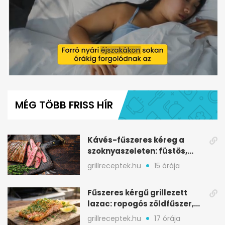
0
seconds
of
MÉG TÖBB FRISS HÍR
1
minute,
12
seconds
Kávés-fűszeres kéreg a
szoknyaszeleten: füstös,
csokoládés mélység
grillreceptek.hu
15 órája
Fűszeres kérgű grillezett
lazac: ropogós zöldfűszer,
szaftos belső
grillreceptek.hu
17 órája