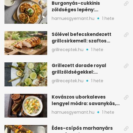
Burgonyás-cukkinis
zöldséges lepény:
aranybarna, szaftos, hús
hamuesgyemant.hu
1 hete
nélkül is
Sólével befecskendezett
grillcsirkemell: szaftos
marad, nem szárad ki
grillreceptek.hu
1 hete
Grillezett dorade royal
grillzöldségekkel:
mediterrán ízek a rostélyról
grillreceptek.hu
1 hete
Kovászos uborkaleves
lengyel módra: savanykás,
kapros, meglepően
hamuesgyemant.hu
1 hete
tartalmas
Édes-csípős marhanyárs