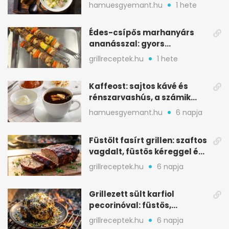
kapros, meglepően
hamuesgyemant.hu
1 hete
tartalmas
Édes-csípős marhanyárs
ananásszal: gyors
grillrecept jalapeñóval
grillreceptek.hu
1 hete
Kaffeost: sajtos kávé és
rénszarvashús, a számik
melegítő itala
hamuesgyemant.hu
6 napja
Füstölt fasírt grillen: szaftos
vagdalt, füstös kéreggel és
BBQ mázzal
grillreceptek.hu
6 napja
Grillezett sült karfiol
pecorinóval: füstös,
karamellizált nyári kedvenc
grillreceptek.hu
6 napja