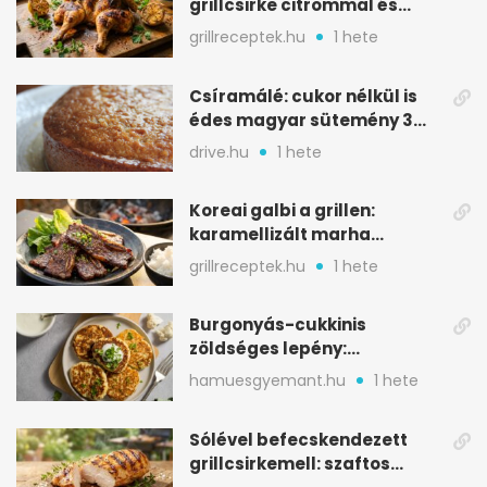
grillcsirke citrommal és
oregánóval
grillreceptek.hu
1 hete
Csíramálé: cukor nélkül is
édes magyar sütemény 3
alapanyagból
drive.hu
1 hete
Koreai galbi a grillen:
karamellizált marha
rövidborda gyorsan
grillreceptek.hu
1 hete
Burgonyás-cukkinis
zöldséges lepény:
aranybarna, szaftos, hús
hamuesgyemant.hu
1 hete
nélkül is
Sólével befecskendezett
grillcsirkemell: szaftos