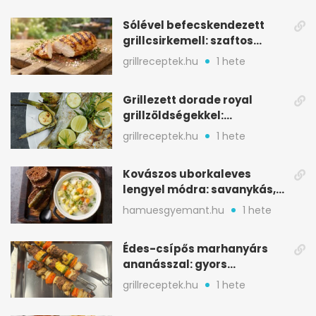
Sólével befecskendezett
grillcsirkemell: szaftos
marad, nem szárad ki
grillreceptek.hu
1 hete
Grillezett dorade royal
grillzöldségekkel:
mediterrán ízek a rostélyról
grillreceptek.hu
1 hete
Kovászos uborkaleves
lengyel módra: savanykás,
kapros, meglepően
hamuesgyemant.hu
1 hete
tartalmas
Édes-csípős marhanyárs
ananásszal: gyors
grillrecept jalapeñóval
grillreceptek.hu
1 hete