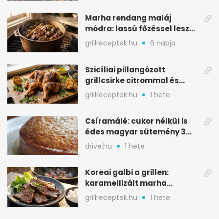
Marha rendang maláj
módra: lassú főzéssel lesz
igazán szaftos
grillreceptek.hu
6 napja
Szicíliai pillangózott
grillcsirke citrommal és
oregánóval
grillreceptek.hu
1 hete
Csíramálé: cukor nélkül is
édes magyar sütemény 3
alapanyagból
drive.hu
1 hete
Koreai galbi a grillen:
karamellizált marha
rövidborda gyorsan
grillreceptek.hu
1 hete