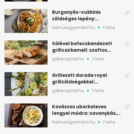
Burgonyás-cukkinis
zöldséges lepény:
aranybarna, szaftos, hús
hamuesgyemant.hu
1 hete
nélkül is
Sólével befecskendezett
grillcsirkemell: szaftos
marad, nem szárad ki
grillreceptek.hu
1 hete
Grillezett dorade royal
grillzöldségekkel:
mediterrán ízek a rostélyról
grillreceptek.hu
1 hete
Kovászos uborkaleves
lengyel módra: savanykás,
kapros, meglepően
hamuesgyemant.hu
1 hete
tartalmas