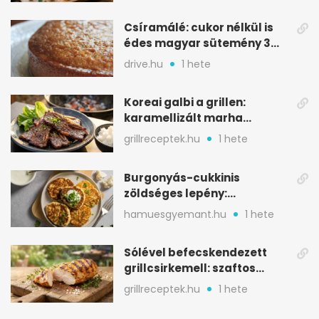
Csíramálé: cukor nélkül is
édes magyar sütemény 3
alapanyagból
drive.hu
1 hete
Koreai galbi a grillen:
karamellizált marha
rövidborda gyorsan
grillreceptek.hu
1 hete
Burgonyás-cukkinis
zöldséges lepény:
aranybarna, szaftos, hús
hamuesgyemant.hu
1 hete
nélkül is
Sólével befecskendezett
grillcsirkemell: szaftos
marad, nem szárad ki
grillreceptek.hu
1 hete