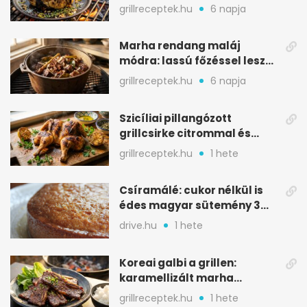
karamellizált nyári kedvenc
grillreceptek.hu
6 napja
Marha rendang maláj
módra: lassú főzéssel lesz
igazán szaftos
grillreceptek.hu
6 napja
Szicíliai pillangózott
grillcsirke citrommal és
oregánóval
grillreceptek.hu
1 hete
Csíramálé: cukor nélkül is
édes magyar sütemény 3
alapanyagból
drive.hu
1 hete
Koreai galbi a grillen:
karamellizált marha
rövidborda gyorsan
grillreceptek.hu
1 hete