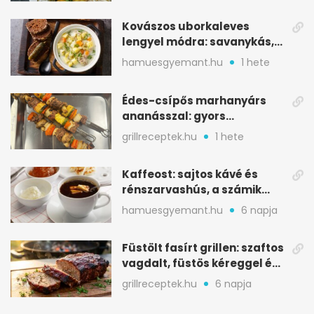
Kovászos uborkaleves
lengyel módra: savanykás,
kapros, meglepően
hamuesgyemant.hu
1 hete
tartalmas
Édes-csípős marhanyárs
ananásszal: gyors
grillrecept jalapeñóval
grillreceptek.hu
1 hete
Kaffeost: sajtos kávé és
rénszarvashús, a számik
melegítő itala
hamuesgyemant.hu
6 napja
Füstölt fasírt grillen: szaftos
vagdalt, füstös kéreggel és
BBQ mázzal
grillreceptek.hu
6 napja