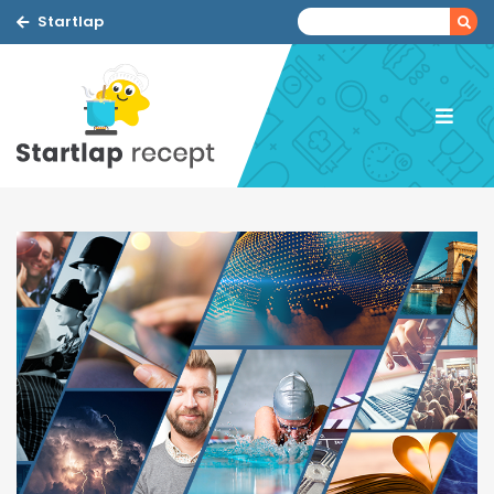
Startlap