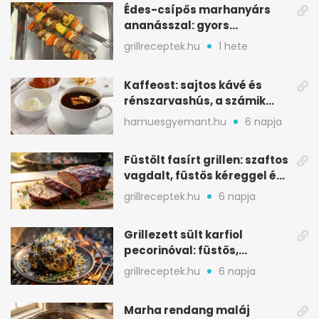
Édes-csípős marhanyárs
ananásszal: gyors
grillrecept jalapeñóval
grillreceptek.hu
1 hete
Kaffeost: sajtos kávé és
rénszarvashús, a számik
melegítő itala
hamuesgyemant.hu
6 napja
Füstölt fasírt grillen: szaftos
vagdalt, füstös kéreggel és
BBQ mázzal
grillreceptek.hu
6 napja
Grillezett sült karfiol
pecorinóval: füstös,
karamellizált nyári kedvenc
grillreceptek.hu
6 napja
Marha rendang maláj