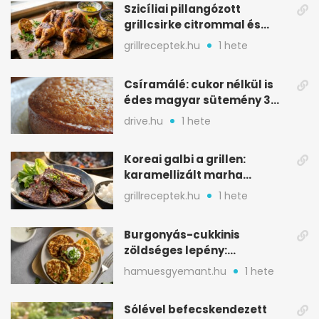
Szicíliai pillangózott
grillcsirke citrommal és
oregánóval
grillreceptek.hu
1 hete
Csíramálé: cukor nélkül is
édes magyar sütemény 3
alapanyagból
drive.hu
1 hete
Koreai galbi a grillen:
karamellizált marha
rövidborda gyorsan
grillreceptek.hu
1 hete
Burgonyás-cukkinis
zöldséges lepény:
aranybarna, szaftos, hús
hamuesgyemant.hu
1 hete
nélkül is
Sólével befecskendezett