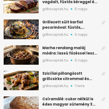
vagdalt, füstös kéreggel és
BBQ mázzal
grillreceptek.hu
6 napja
Grillezett sült karfiol
pecorinóval: füstös,
karamellizált nyári kedvenc
grillreceptek.hu
6 napja
Marha rendang maláj
módra: lassú főzéssel lesz
igazán szaftos
grillreceptek.hu
6 napja
Szicíliai pillangózott
grillcsirke citrommal és
oregánóval
grillreceptek.hu
1 hete
Csíramálé: cukor nélkül is
édes magyar sütemény 3