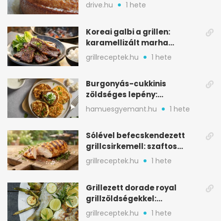
alapanyagból
drive.hu
1 hete
Koreai galbi a grillen:
karamellizált marha
rövidborda gyorsan
grillreceptek.hu
1 hete
Burgonyás-cukkinis
zöldséges lepény:
aranybarna, szaftos, hús
hamuesgyemant.hu
1 hete
nélkül is
Sólével befecskendezett
grillcsirkemell: szaftos
marad, nem szárad ki
grillreceptek.hu
1 hete
Grillezett dorade royal
grillzöldségekkel:
mediterrán ízek a rostélyról
grillreceptek.hu
1 hete