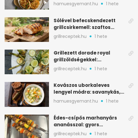
aranybarna, szaftos, hús
hamuesgyemant.hu
1 hete
nélkül is
Sólével befecskendezett
grillcsirkemell: szaftos
marad, nem szárad ki
grillreceptek.hu
1 hete
Grillezett dorade royal
grillzöldségekkel:
mediterrán ízek a rostélyról
grillreceptek.hu
1 hete
Kovászos uborkaleves
lengyel módra: savanykás,
kapros, meglepően
hamuesgyemant.hu
1 hete
tartalmas
Édes-csípős marhanyárs
ananásszal: gyors
grillrecept jalapeñóval
grillreceptek.hu
1 hete