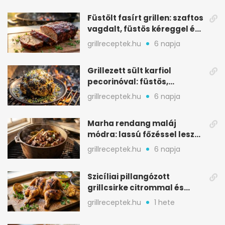
Füstölt fasírt grillen: szaftos
vagdalt, füstös kéreggel és
BBQ mázzal
grillreceptek.hu
6 napja
Grillezett sült karfiol
pecorinóval: füstös,
karamellizált nyári kedvenc
grillreceptek.hu
6 napja
Marha rendang maláj
módra: lassú főzéssel lesz
igazán szaftos
grillreceptek.hu
6 napja
Szicíliai pillangózott
grillcsirke citrommal és
oregánóval
grillreceptek.hu
1 hete