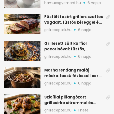
melegítő itala
hamuesgyemant.hu
6 napja
Füstölt fasírt grillen: szaftos
vagdalt, füstös kéreggel és
BBQ mázzal
grillreceptek.hu
6 napja
Grillezett sült karfiol
pecorinóval: füstös,
karamellizált nyári kedvenc
grillreceptek.hu
6 napja
Marha rendang maláj
módra: lassú főzéssel lesz
igazán szaftos
grillreceptek.hu
6 napja
Szicíliai pillangózott
grillcsirke citrommal és
oregánóval
grillreceptek.hu
1 hete