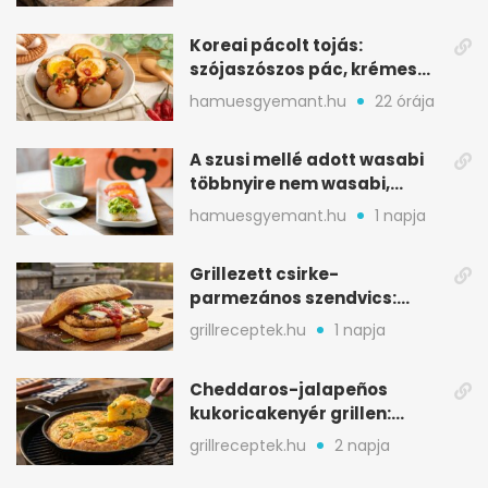
Koreai pácolt tojás:
szójaszószos pác, krémes
sárgája, pár óra alatt
hamuesgyemant.hu
22 órája
A szusi mellé adott wasabi
többnyire nem wasabi,
hanem fűszerkeverék
hamuesgyemant.hu
1 napja
Grillezett csirke-
parmezános szendvics:
ropogós csirke, olvadó sajt
grillreceptek.hu
1 napja
Cheddaros-jalapeños
kukoricakenyér grillen:
ropogós alj, puha belső
grillreceptek.hu
2 napja