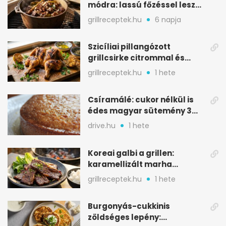
módra: lassú főzéssel lesz
igazán szaftos
grillreceptek.hu
6 napja
Szicíliai pillangózott
grillcsirke citrommal és
oregánóval
grillreceptek.hu
1 hete
Csíramálé: cukor nélkül is
édes magyar sütemény 3
alapanyagból
drive.hu
1 hete
Koreai galbi a grillen:
karamellizált marha
rövidborda gyorsan
grillreceptek.hu
1 hete
Burgonyás-cukkinis
zöldséges lepény: