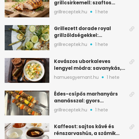
grillcsirkemell: szaftos
marad, nem szárad ki
grillreceptek.hu
1 hete
Grillezett dorade royal
grillzöldségekkel:
mediterrán ízek a rostélyról
grillreceptek.hu
1 hete
Kovászos uborkaleves
lengyel módra: savanykás,
kapros, meglepően
hamuesgyemant.hu
1 hete
tartalmas
Édes-csípős marhanyárs
ananásszal: gyors
grillrecept jalapeñóval
grillreceptek.hu
1 hete
Kaffeost: sajtos kávé és
rénszarvashús, a számik