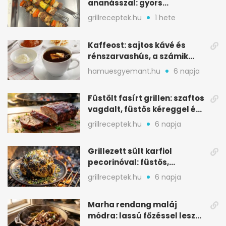
ananásszal: gyors
grillrecept jalapeñóval
grillreceptek.hu
1 hete
Kaffeost: sajtos kávé és
rénszarvashús, a számik
melegítő itala
hamuesgyemant.hu
6 napja
Füstölt fasírt grillen: szaftos
vagdalt, füstös kéreggel és
BBQ mázzal
grillreceptek.hu
6 napja
Grillezett sült karfiol
pecorinóval: füstös,
karamellizált nyári kedvenc
grillreceptek.hu
6 napja
Marha rendang maláj
módra: lassú főzéssel lesz