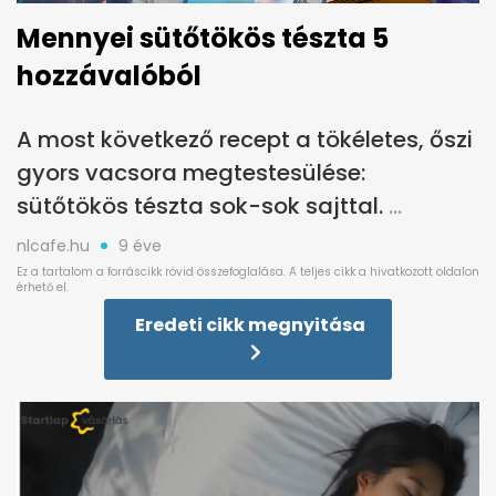
Mennyei sütőtökös tészta 5
hozzávalóból
A most következő recept a tökéletes, őszi
gyors vacsora megtestesülése:
sütőtökös tészta sok-sok sajttal.
nlcafe.hu
9 éve
Eredeti cikk megnyitása