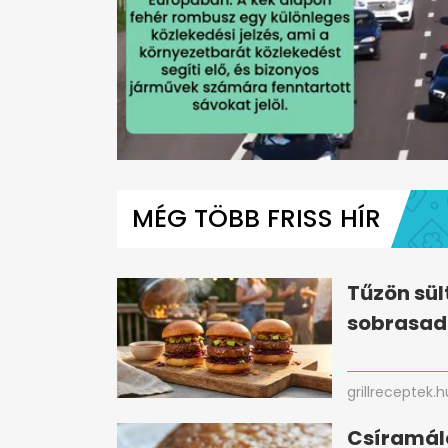
0
seconds
of
MÉG TÖBB FRISS HÍR
1
minute,
50
seconds
Volume
0%
Tűzön sül
sobrasad
grillreceptek.h
Csíramálé 