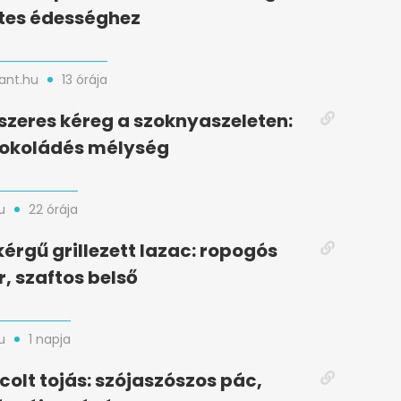
tes édességhez
nt.hu
13 órája
zeres kéreg a szoknyaszeleten:
sokoládés mélység
u
22 órája
kérgű grillezett lazac: ropogós
r, szaftos belső
u
1 napja
colt tojás: szójaszószos pác,