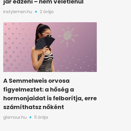
jár edzeni – nem véletlenül
instylemen.hu
2 órája
A Semmelweis orvosa
figyelmeztet: a hőség a
hormonjaidat is felborítja, erre
számíthatsz nőként
glamour.hu
11 órája