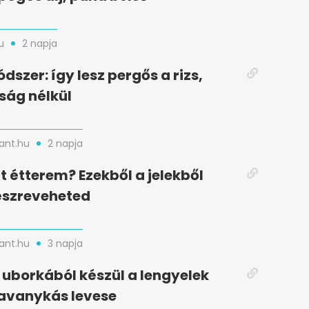
u
2 napja
dszer: így lesz pergős a rizs,
ság nélkül
nt.hu
2 napja
t étterem? Ezekből a jelekből
észreveheted
nt.hu
3 napja
uborkából készül a lengyelek
avanykás levese