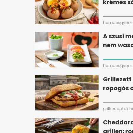
krémes sá
hamuesgyema
A szusi m
nem wasa
hamuesgyema
Grillezet
ropogós c
grillreceptek.h
Cheddaro
grillen: r