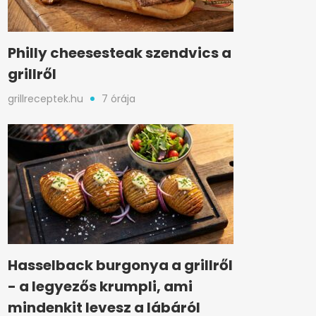
Philly cheesesteak szendvics a
grillről
grillreceptek.hu
7 órája
Hasselback burgonya a grillről
- a legyezős krumpli, ami
mindenkit levesz a lábáról