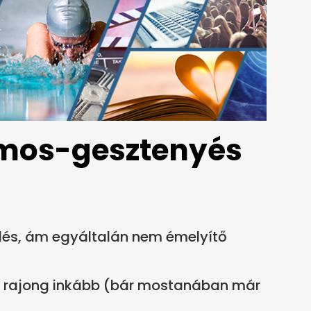
umos-gesztenyés
a
és, ám egyáltalán nem émelyítő
 rajong inkább (bár mostanában már