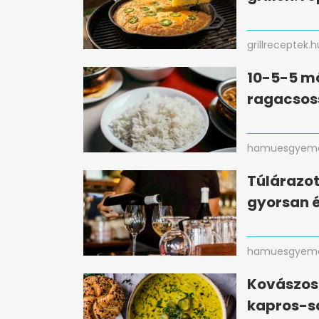
grillreceptek.h
10-5-5 mó
ragacsos
hamuesgyema
Túlárazot
gyorsan 
hamuesgyema
Kovászos 
kapros-s