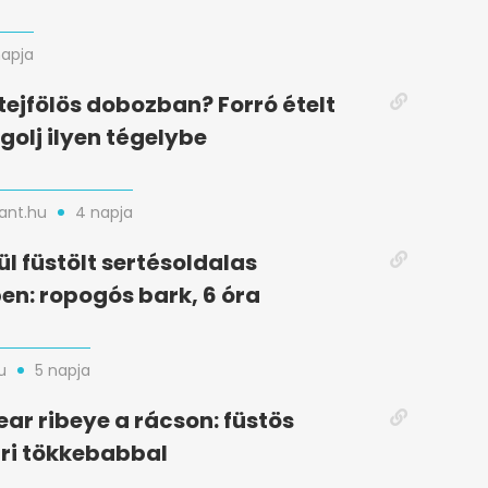
napja
ejfölös dobozban? Forró ételt
olj ilyen tégelybe
nt.hu
4 napja
ül füstölt sertésoldalas
n: ropogós bark, 6 óra
u
5 napja
ear ribeye a rácson: füstös
ri tökkebabbal