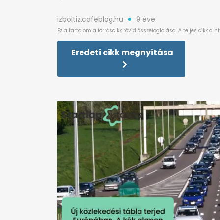
izboltiz.cafeblog.hu
9 éve
Eredeti cikk megnyitása