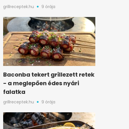
grillreceptek.hu
9 órája
Baconba tekert grillezett retek
- a meglepően édes nyári
falatka
grillreceptek.hu
9 órája