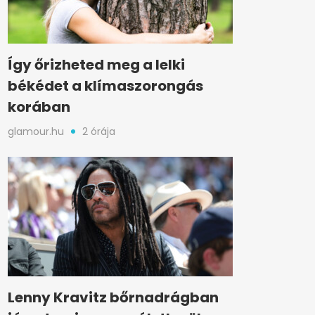
Így őrizheted meg a lelki
békédet a klímaszorongás
korában
glamour.hu
2 órája
Lenny Kravitz bőrnadrágban