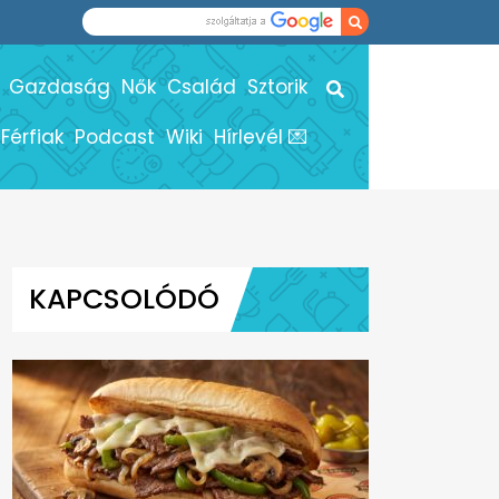
Gazdaság
Nők
Család
Sztorik
Férfiak
Podcast
Wiki
Hírlevél 💌
KAPCSOLÓDÓ