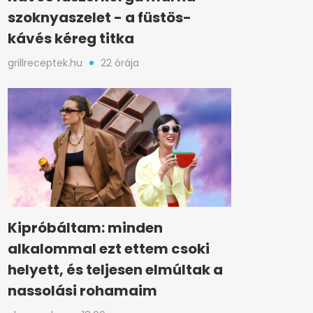
szoknyaszelet - a füstös-
kávés kéreg titka
grillreceptek.hu
22 órája
Kipróbáltam: minden
alkalommal ezt ettem csoki
helyett, és teljesen elmúltak a
nassolási rohamaim