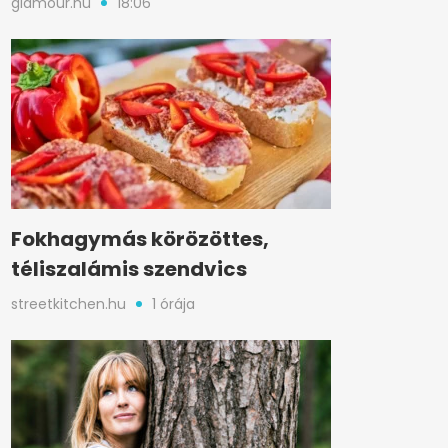
glamour.hu
18:06
Fokhagymás körözöttes,
téliszalámis szendvics
streetkitchen.hu
1 órája