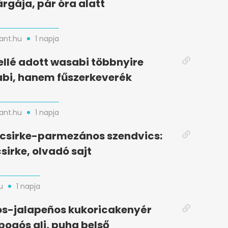
rgája, pár óra alatt
nt.hu
1 napja
ellé adott wasabi többnyire
bi, hanem fűszerkeverék
nt.hu
1 napja
t csirke-parmezános szendvics:
sirke, olvadó sajt
u
1 napja
s-jalapeños kukoricakenyér
opogós alj, puha belső