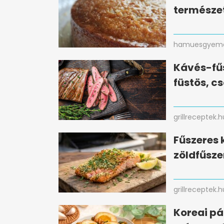
természe
hamuesgyema
Kávés-fűs
füstös, c
grillreceptek.h
Fűszeres 
zöldfűsze
grillreceptek.h
Koreai pá