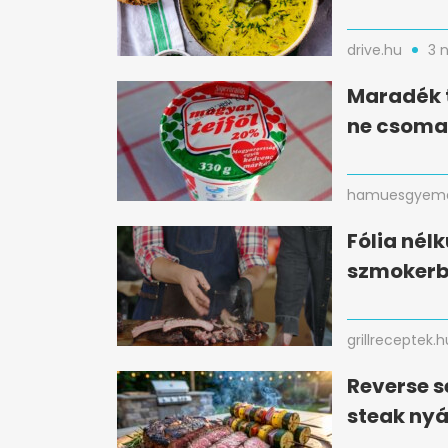
drive.hu
3 
Maradék t
ne csomag
hamuesgyema
Fólia nélk
szmokerbe
grillreceptek.h
Reverse s
steak nyá