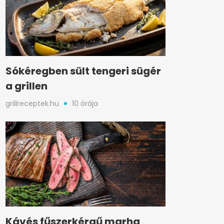
Sókéregben sült tengeri sügér
a grillen
grillreceptek.hu
10 órája
Kávés fűszerkérgű marha