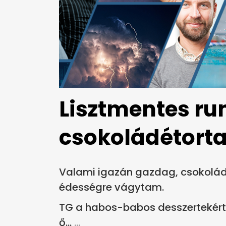
Lisztmentes r
csokoládétort
Valami igazán gazdag, csokolád
édességre vágytam.
TG a habos-babos desszertekért
ő...