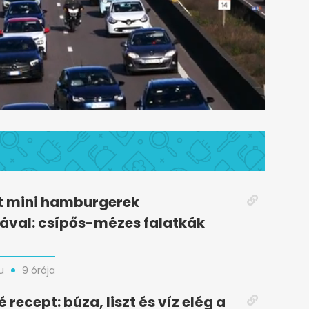
t mini hamburgerek
ával: csípős-mézes falatkák
u
9 órája
recept: búza, liszt és víz elég a