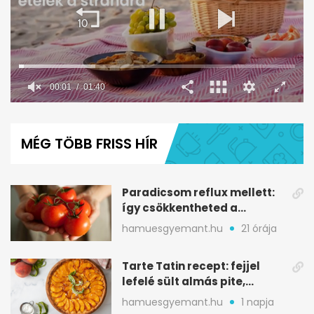
0
seconds
of
MÉG TÖBB FRISS HÍR
1
minute,
40
seconds
Paradicsom reflux mellett:
így csökkentheted a
gyomorégést
hamuesgyemant.hu
21 órája
Tarte Tatin recept: fejjel
lefelé sült almás pite,
ropogós aljjal
hamuesgyemant.hu
1 napja