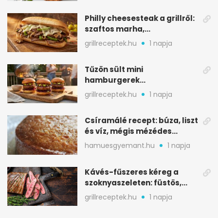
Philly cheesesteak a grillről:
szaftos marha,
karamellizált hagyma
grillreceptek.hu
1 napja
Tűzön sült mini
hamburgerek
sobrasadával: csípős-
grillreceptek.hu
1 napja
mézes falatkák
Csíramálé recept: búza, liszt
és víz, mégis mézédes
sütemény
hamuesgyemant.hu
1 napja
Kávés-fűszeres kéreg a
szoknyaszeleten: füstös,
csokoládés mélység
grillreceptek.hu
1 napja