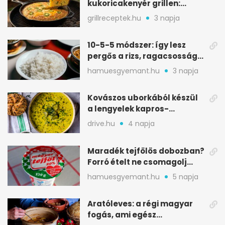
kukoricakenyér grillen:
ropogós alj, puha belső
grillreceptek.hu
3 napja
10-5-5 módszer: így lesz
pergős a rizs, ragacsosság
nélkül
hamuesgyemant.hu
3 napja
Kovászos uborkából készül
a lengyelek kapros-
savanykás levese
drive.hu
4 napja
Maradék tejfölös dobozban?
Forró ételt ne csomagolj
ilyen tégelybe
hamuesgyemant.hu
5 napja
Aratóleves: a régi magyar
fogás, ami egész