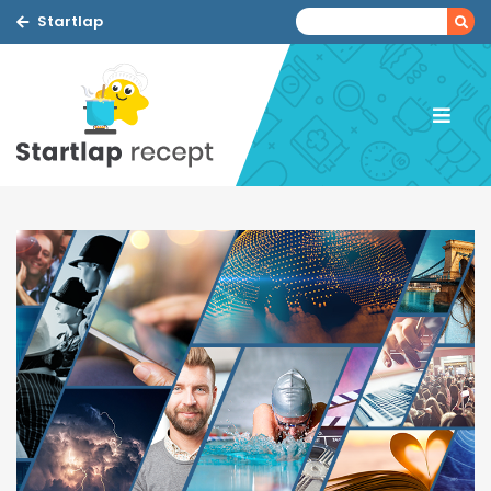
Startlap