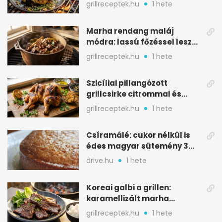
karamellizált nyári kedvenc
grillreceptek.hu
1 hete
Marha rendang maláj
módra: lassú főzéssel lesz
igazán szaftos
grillreceptek.hu
1 hete
Szicíliai pillangózott
grillcsirke citrommal és
oregánóval
grillreceptek.hu
1 hete
Csíramálé: cukor nélkül is
édes magyar sütemény 3
alapanyagból
drive.hu
1 hete
Koreai galbi a grillen:
karamellizált marha
rövidborda gyorsan
grillreceptek.hu
1 hete