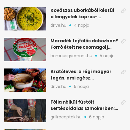
Kovászos uborkából készül
a lengyelek kapros-
savanykás levese
drive.hu
4 napja
Maradék tejfölös dobozban?
Forró ételt ne csomagolj
ilyen tégelybe
hamuesgyemant.hu
5 napja
Aratóleves: a régi magyar
fogás, ami egész
csapatokat jóllakatott
drive.hu
5 napja
Fólia nélkül füstölt
sertésoldalas szmokerben:
ropogós bark, 6 óra
grillreceptek.hu
6 napja