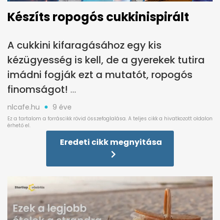
Készíts ropogós cukkinispirált
A cukkini kifaragásához egy kis
kézügyesség is kell, de a gyerekek tutira
imádni fogják ezt a mutatót, ropogós
finomságot!
nlcafe.hu
9 éve
Eredeti cikk megnyitása