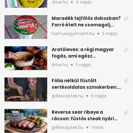
drive.hu
4 napja
Maradék tejfölös dobozban?
Forró ételt ne csomagolj
ilyen tégelybe
hamuesgyemant.hu
5 napja
Aratóleves: a régi magyar
fogás, ami egész
csapatokat jóllakatott
drive.hu
5 napja
Fólia nélkül füstölt
sertésoldalas szmokerben:
ropogós bark, 6 óra
grillreceptek.hu
6 napja
Reverse sear ribeye a
rácson: füstös steak nyári
tökkebabbal
grillreceptek.hu
1 hete