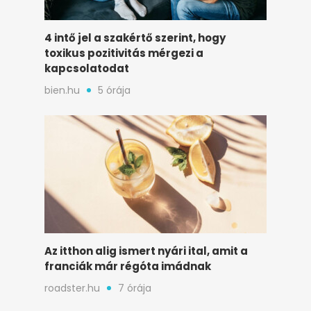
4 intő jel a szakértő szerint, hogy
toxikus pozitivitás mérgezi a
kapcsolatodat
bien.hu
5 órája
Az itthon alig ismert nyári ital, amit a
franciák már régóta imádnak
roadster.hu
7 órája