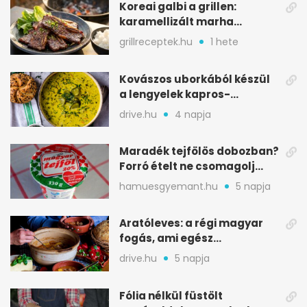
Koreai galbi a grillen:
karamellizált marha
rövidborda gyorsan
grillreceptek.hu
1 hete
Kovászos uborkából készül
a lengyelek kapros-
savanykás levese
drive.hu
4 napja
Maradék tejfölös dobozban?
Forró ételt ne csomagolj
ilyen tégelybe
hamuesgyemant.hu
5 napja
Aratóleves: a régi magyar
fogás, ami egész
csapatokat jóllakatott
drive.hu
5 napja
Fólia nélkül füstölt