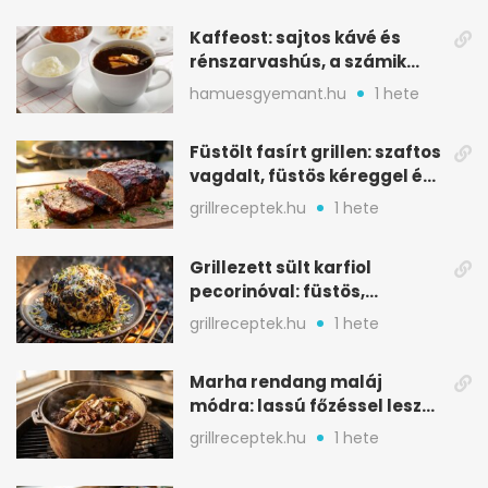
Kaffeost: sajtos kávé és
rénszarvashús, a számik
melegítő itala
hamuesgyemant.hu
1 hete
Füstölt fasírt grillen: szaftos
vagdalt, füstös kéreggel és
BBQ mázzal
grillreceptek.hu
1 hete
Grillezett sült karfiol
pecorinóval: füstös,
karamellizált nyári kedvenc
grillreceptek.hu
1 hete
Marha rendang maláj
módra: lassú főzéssel lesz
igazán szaftos
grillreceptek.hu
1 hete