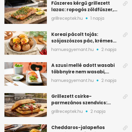
Fűszeres kérgű grillezett
lazac: ropogós zöldfűszer,
szaftos belső
grillreceptek.hu
1 napja
Koreai pácolt tojás:
szójaszószos pác, krémes
sárgája, pár óra alatt
hamuesgyemant.hu
2 napja
A szusi mellé adott wasabi
többnyire nem wasabi,
hanem fűszerkeverék
hamuesgyemant.hu
2 napja
Grillezett csirke-
parmezános szendvics:
ropogós csirke, olvadó sajt
grillreceptek.hu
2 napja
Cheddaros-jalapeños