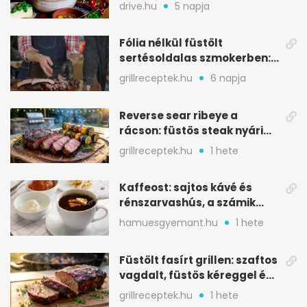
csapatokat jóllakatott
drive.hu
5 napja
Fólia nélkül füstölt
sertésoldalas szmokerben:
ropogós bark, 6 óra
grillreceptek.hu
6 napja
Reverse sear ribeye a
rácson: füstös steak nyári
tökkebabbal
grillreceptek.hu
1 hete
Kaffeost: sajtos kávé és
rénszarvashús, a számik
melegítő itala
hamuesgyemant.hu
1 hete
Füstölt fasírt grillen: szaftos
vagdalt, füstös kéreggel és
BBQ mázzal
grillreceptek.hu
1 hete