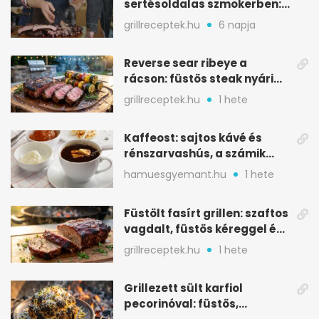
sertésoldalas szmokerben:
ropogós bark, 6 óra
grillreceptek.hu
6 napja
Reverse sear ribeye a
rácson: füstös steak nyári
tökkebabbal
grillreceptek.hu
1 hete
Kaffeost: sajtos kávé és
rénszarvashús, a számik
melegítő itala
hamuesgyemant.hu
1 hete
Füstölt fasírt grillen: szaftos
vagdalt, füstös kéreggel és
BBQ mázzal
grillreceptek.hu
1 hete
Grillezett sült karfiol
pecorinóval: füstös,