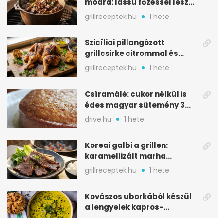
módra: lassú főzéssel lesz
igazán szaftos
grillreceptek.hu
1 hete
Szicíliai pillangózott
grillcsirke citrommal és
oregánóval
grillreceptek.hu
1 hete
Csíramálé: cukor nélkül is
édes magyar sütemény 3
alapanyagból
drive.hu
1 hete
Koreai galbi a grillen:
karamellizált marha
rövidborda gyorsan
grillreceptek.hu
1 hete
Kovászos uborkából készül
a lengyelek kapros-
savanykás levese