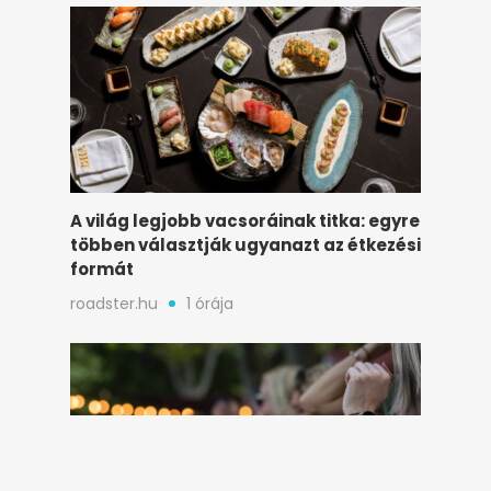
A világ legjobb vacsoráinak titka: egyre
többen választják ugyanazt az étkezési
formát
roadster.hu
1 órája