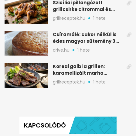
Szicíliai pillangózott
grillcsirke citrommal és
oregánóval
grillreceptek.hu
1 hete
Csíramálé: cukor nélkül is
édes magyar sütemény 3
alapanyagból
drive.hu
1 hete
Koreai galbi a grillen:
karamellizált marha
rövidborda gyorsan
grillreceptek.hu
1 hete
KAPCSOLÓDÓ