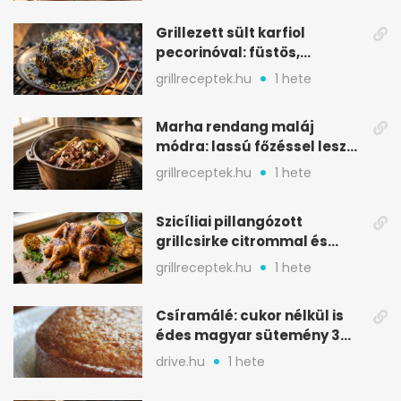
Grillezett sült karfiol
pecorinóval: füstös,
karamellizált nyári kedvenc
grillreceptek.hu
1 hete
Marha rendang maláj
módra: lassú főzéssel lesz
igazán szaftos
grillreceptek.hu
1 hete
Szicíliai pillangózott
grillcsirke citrommal és
oregánóval
grillreceptek.hu
1 hete
Csíramálé: cukor nélkül is
édes magyar sütemény 3
alapanyagból
drive.hu
1 hete