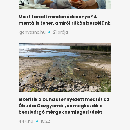
Miért fáradt minden édesanya? A
mentális teher, amiről ritkán beszélünk
igenyesno.hu
21 órája
Elkerítik a Duna szennyezett medrét az
Óbudai Gázgyárnál, és megkezdik a
beszivárgó mérgek semlegesítését
444.hu
15:22