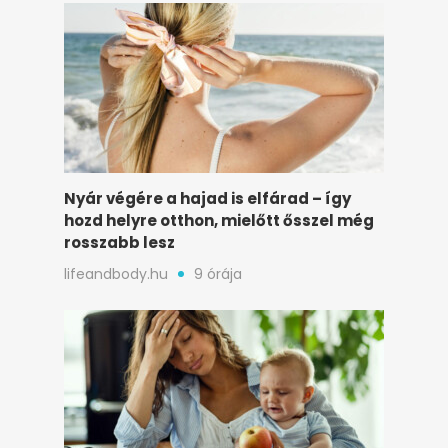
Nyár végére a hajad is elfárad – így
hozd helyre otthon, mielőtt ősszel még
rosszabb lesz
lifeandbody.hu
9 órája