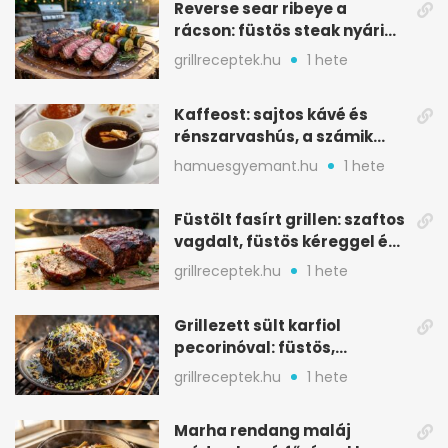
Reverse sear ribeye a
rácson: füstös steak nyári
tökkebabbal
grillreceptek.hu
1 hete
Kaffeost: sajtos kávé és
rénszarvashús, a számik
melegítő itala
hamuesgyemant.hu
1 hete
Füstölt fasírt grillen: szaftos
vagdalt, füstös kéreggel és
BBQ mázzal
grillreceptek.hu
1 hete
Grillezett sült karfiol
pecorinóval: füstös,
karamellizált nyári kedvenc
grillreceptek.hu
1 hete
Marha rendang maláj