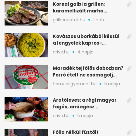
Koreai galbi a grillen:
karamellizált marha
rövidborda gyorsan
grillreceptek.hu
1 hete
Kovászos uborkából készül
a lengyelek kapros-
savanykás levese
drive.hu
4 napja
Maradék tejfölös dobozban?
Forró ételt ne csomagolj
ilyen tégelybe
hamuesgyemant.hu
5 napja
Aratóleves: a régi magyar
fogás, ami egész
csapatokat jóllakatott
drive.hu
5 napja
Fólia nélkül füstölt