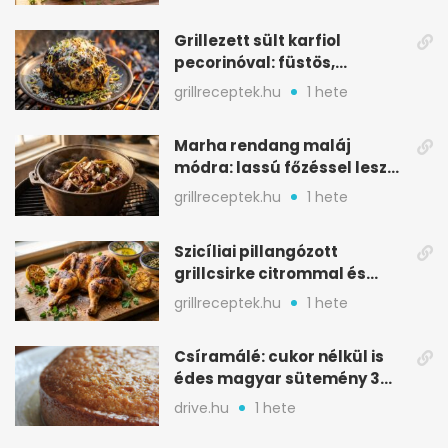
Grillezett sült karfiol
pecorinóval: füstös,
karamellizált nyári kedvenc
grillreceptek.hu
1 hete
Marha rendang maláj
módra: lassú főzéssel lesz
igazán szaftos
grillreceptek.hu
1 hete
Szicíliai pillangózott
grillcsirke citrommal és
oregánóval
grillreceptek.hu
1 hete
Csíramálé: cukor nélkül is
édes magyar sütemény 3
alapanyagból
drive.hu
1 hete