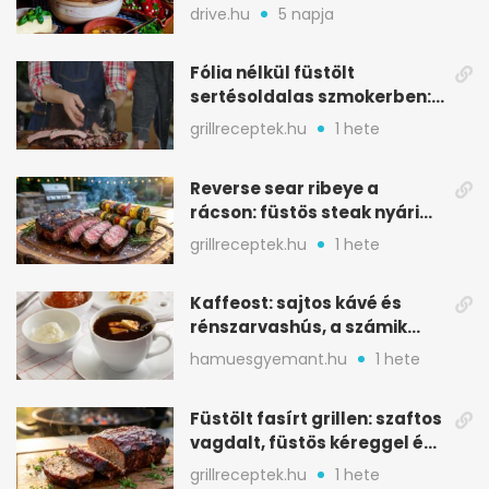
csapatokat jóllakatott
drive.hu
5 napja
Fólia nélkül füstölt
sertésoldalas szmokerben:
ropogós bark, 6 óra
grillreceptek.hu
1 hete
Reverse sear ribeye a
rácson: füstös steak nyári
tökkebabbal
grillreceptek.hu
1 hete
Kaffeost: sajtos kávé és
rénszarvashús, a számik
melegítő itala
hamuesgyemant.hu
1 hete
Füstölt fasírt grillen: szaftos
vagdalt, füstös kéreggel és
BBQ mázzal
grillreceptek.hu
1 hete