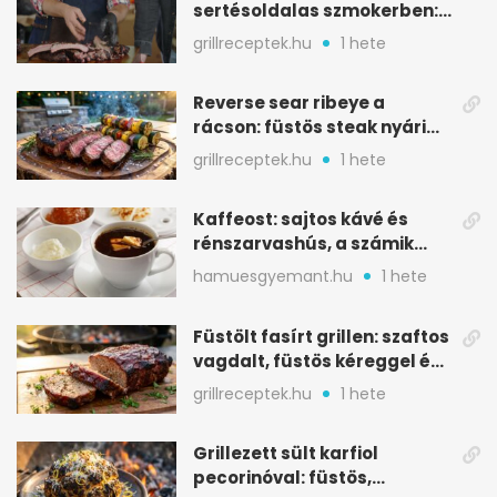
sertésoldalas szmokerben:
ropogós bark, 6 óra
grillreceptek.hu
1 hete
Reverse sear ribeye a
rácson: füstös steak nyári
tökkebabbal
grillreceptek.hu
1 hete
Kaffeost: sajtos kávé és
rénszarvashús, a számik
melegítő itala
hamuesgyemant.hu
1 hete
Füstölt fasírt grillen: szaftos
vagdalt, füstös kéreggel és
BBQ mázzal
grillreceptek.hu
1 hete
Grillezett sült karfiol
pecorinóval: füstös,