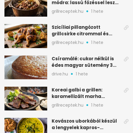
módra: lassú főzéssel lesz
igazán szaftos
grillreceptek.hu
1 hete
Szicíliai pillangózott
grillcsirke citrommal és
oregánóval
grillreceptek.hu
1 hete
Csíramálé: cukor nélkül is
édes magyar sütemény 3
alapanyagból
drive.hu
1 hete
Koreai galbi a grillen:
karamellizált marha
rövidborda gyorsan
grillreceptek.hu
1 hete
Kovászos uborkából készül
a lengyelek kapros-