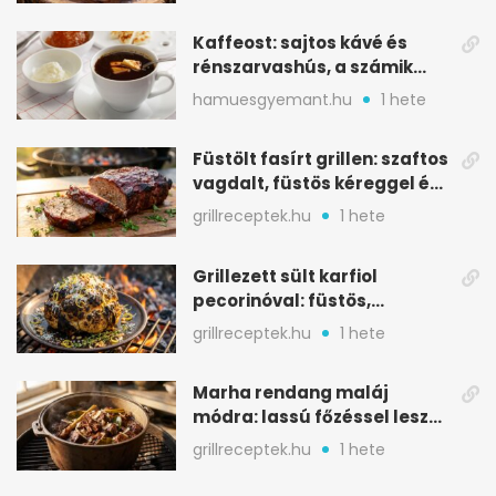
Kaffeost: sajtos kávé és
rénszarvashús, a számik
melegítő itala
hamuesgyemant.hu
1 hete
Füstölt fasírt grillen: szaftos
vagdalt, füstös kéreggel és
BBQ mázzal
grillreceptek.hu
1 hete
Grillezett sült karfiol
pecorinóval: füstös,
karamellizált nyári kedvenc
grillreceptek.hu
1 hete
Marha rendang maláj
módra: lassú főzéssel lesz
igazán szaftos
grillreceptek.hu
1 hete