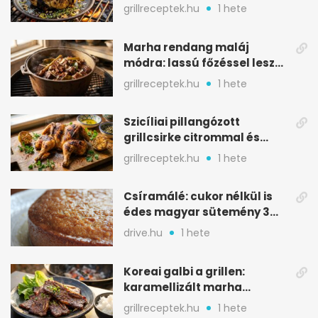
karamellizált nyári kedvenc
grillreceptek.hu
1 hete
Marha rendang maláj
módra: lassú főzéssel lesz
igazán szaftos
grillreceptek.hu
1 hete
Szicíliai pillangózott
grillcsirke citrommal és
oregánóval
grillreceptek.hu
1 hete
Csíramálé: cukor nélkül is
édes magyar sütemény 3
alapanyagból
drive.hu
1 hete
Koreai galbi a grillen:
karamellizált marha
rövidborda gyorsan
grillreceptek.hu
1 hete