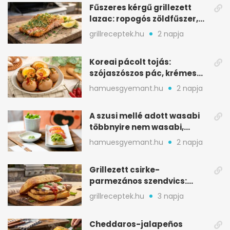
Fűszeres kérgű grillezett
lazac: ropogós zöldfűszer,
szaftos belső
grillreceptek.hu
2 napja
Koreai pácolt tojás:
szójaszószos pác, krémes
sárgája, pár óra alatt
hamuesgyemant.hu
2 napja
A szusi mellé adott wasabi
többnyire nem wasabi,
hanem fűszerkeverék
hamuesgyemant.hu
2 napja
Grillezett csirke-
parmezános szendvics:
ropogós csirke, olvadó sajt
grillreceptek.hu
3 napja
Cheddaros-jalapeños