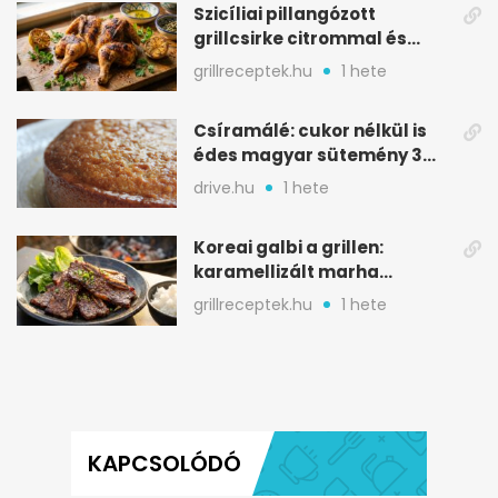
Szicíliai pillangózott
grillcsirke citrommal és
oregánóval
grillreceptek.hu
1 hete
Csíramálé: cukor nélkül is
édes magyar sütemény 3
alapanyagból
drive.hu
1 hete
Koreai galbi a grillen:
karamellizált marha
rövidborda gyorsan
grillreceptek.hu
1 hete
KAPCSOLÓDÓ