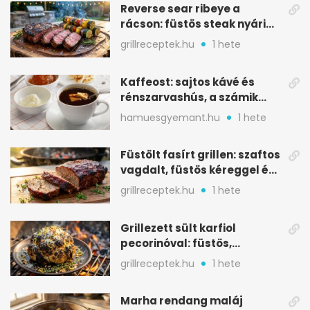
Reverse sear ribeye a
rácson: füstös steak nyári
tökkebabbal
grillreceptek.hu
1 hete
Kaffeost: sajtos kávé és
rénszarvashús, a számik
melegítő itala
hamuesgyemant.hu
1 hete
Füstölt fasírt grillen: szaftos
vagdalt, füstös kéreggel és
BBQ mázzal
grillreceptek.hu
1 hete
Grillezett sült karfiol
pecorinóval: füstös,
karamellizált nyári kedvenc
grillreceptek.hu
1 hete
Marha rendang maláj