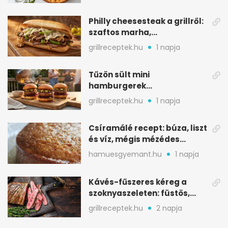
Philly cheesesteak a grillről:
szaftos marha,
karamellizált hagyma
grillreceptek.hu
1 napja
Tűzön sült mini
hamburgerek
sobrasadával: csípős-
grillreceptek.hu
1 napja
mézes falatkák
Csíramálé recept: búza, liszt
és víz, mégis mézédes
sütemény
hamuesgyemant.hu
1 napja
Kávés-fűszeres kéreg a
szoknyaszeleten: füstös,
csokoládés mélység
grillreceptek.hu
2 napja