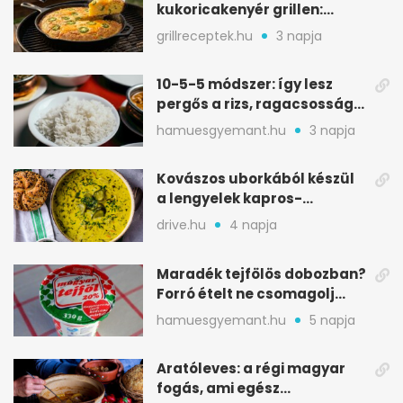
kukoricakenyér grillen:
ropogós alj, puha belső
grillreceptek.hu
3 napja
10-5-5 módszer: így lesz
pergős a rizs, ragacsosság
nélkül
hamuesgyemant.hu
3 napja
Kovászos uborkából készül
a lengyelek kapros-
savanykás levese
drive.hu
4 napja
Maradék tejfölös dobozban?
Forró ételt ne csomagolj
ilyen tégelybe
hamuesgyemant.hu
5 napja
Aratóleves: a régi magyar
fogás, ami egész