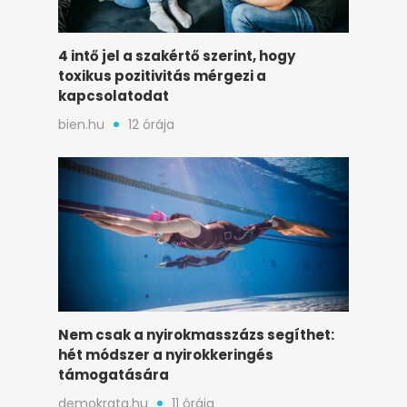
4 intő jel a szakértő szerint, hogy
toxikus pozitivitás mérgezi a
kapcsolatodat
bien.hu
12 órája
Nem csak a nyirokmasszázs segíthet:
hét módszer a nyirokkeringés
támogatására
demokrata.hu
11 órája