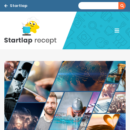
Startlap