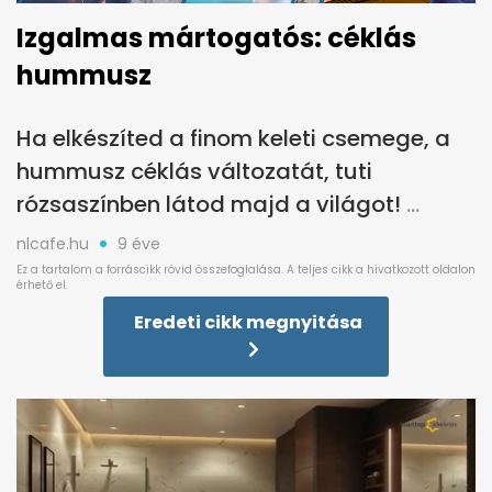
Izgalmas mártogatós: céklás
hummusz
Ha elkészíted a finom keleti csemege, a
hummusz céklás változatát, tuti
rózsaszínben látod majd a világot!
nlcafe.hu
9 éve
Eredeti cikk megnyitása