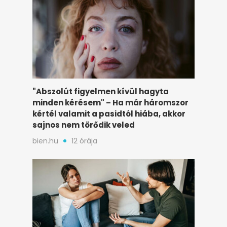
"Abszolút figyelmen kívül hagyta
minden kérésem" – Ha már háromszor
kértél valamit a pasidtól hiába, akkor
sajnos nem törődik veled
bien.hu
12 órája