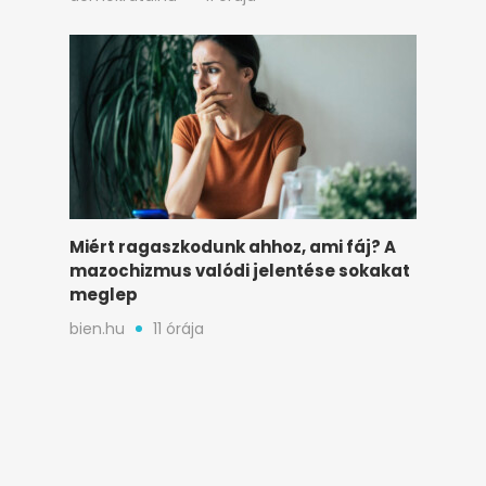
Miért ragaszkodunk ahhoz, ami fáj? A
mazochizmus valódi jelentése sokakat
meglep
bien.hu
11 órája