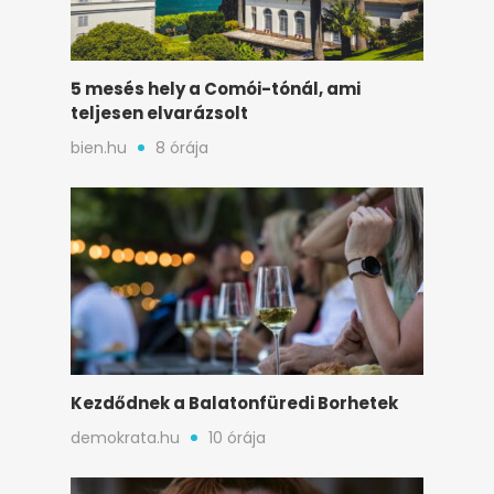
5 mesés hely a Comói-tónál, ami
teljesen elvarázsolt
bien.hu
8 órája
Kezdődnek a Balatonfüredi Borhetek
demokrata.hu
10 órája