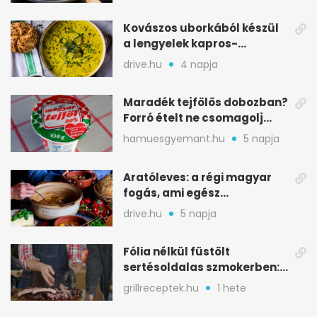
Kovászos uborkából készül
a lengyelek kapros-
savanykás levese
drive.hu
4 napja
Maradék tejfölös dobozban?
Forró ételt ne csomagolj
ilyen tégelybe
hamuesgyemant.hu
5 napja
Aratóleves: a régi magyar
fogás, ami egész
csapatokat jóllakatott
drive.hu
5 napja
Fólia nélkül füstölt
sertésoldalas szmokerben:
ropogós bark, 6 óra
grillreceptek.hu
1 hete