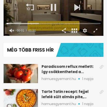
0
seconds
of
MÉG TÖBB FRISS HÍR
1
minute,
21
seconds
Paradicsom reflux mellett:
így csökkentheted a
gyomorégést
hamuesgyemant.hu
1 napja
Tarte Tatin recept: fejjel
lefelé sült almás pite,
ropogós aljjal
hamuesgyemant.hu
1 napja