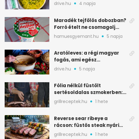
savanykás levese
drive.hu
4 napja
Maradék tejfölös dobozban?
Forró ételt ne csomagolj
ilyen tégelybe
hamuesgyemant.hu
5 napja
Aratóleves: a régi magyar
fogás, ami egész
csapatokat jóllakatott
drive.hu
5 napja
Fólia nélkül füstölt
sertésoldalas szmokerben:
ropogós bark, 6 óra
grillreceptek.hu
1 hete
Reverse sear ribeye a
rácson: füstös steak nyári
tökkebabbal
grillreceptek.hu
1 hete