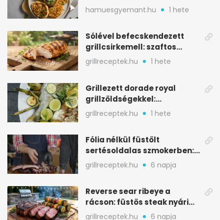
aranybarna, szaftos, hús
hamuesgyemant.hu
1 hete
nélkül is
Sólével befecskendezett
grillcsirkemell: szaftos
marad, nem szárad ki
grillreceptek.hu
1 hete
Grillezett dorade royal
grillzöldségekkel:
mediterrán ízek a rostélyról
grillreceptek.hu
1 hete
Fólia nélkül füstölt
sertésoldalas szmokerben:
ropogós bark, 6 óra
grillreceptek.hu
6 napja
Reverse sear ribeye a
rácson: füstös steak nyári
tökkebabbal
grillreceptek.hu
6 napja