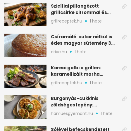
Szicíliai pillangózott
grillcsirke citrommal és
oregánóval
grillreceptek.hu
1 hete
Csíramálé: cukor nélkül is
édes magyar sütemény 3
alapanyagból
drive.hu
1 hete
Koreai galbi a grillen:
karamellizált marha
rövidborda gyorsan
grillreceptek.hu
1 hete
Burgonyás-cukkinis
zöldséges lepény:
aranybarna, szaftos, hús
hamuesgyemant.hu
1 hete
nélkül is
Sólével befecskendezett