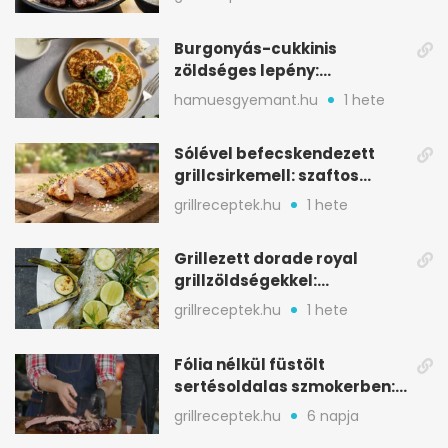
Burgonyás-cukkinis
zöldséges lepény:
aranybarna, szaftos, hús
hamuesgyemant.hu
1 hete
nélkül is
Sólével befecskendezett
grillcsirkemell: szaftos
marad, nem szárad ki
grillreceptek.hu
1 hete
Grillezett dorade royal
grillzöldségekkel:
mediterrán ízek a rostélyról
grillreceptek.hu
1 hete
Fólia nélkül füstölt
sertésoldalas szmokerben:
ropogós bark, 6 óra
grillreceptek.hu
6 napja