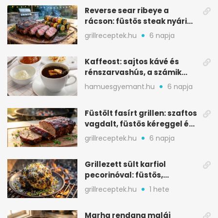
Reverse sear ribeye a
rácson: füstös steak nyári
tökkebabbal
grillreceptek.hu
6 napja
Kaffeost: sajtos kávé és
rénszarvashús, a számik
melegítő itala
hamuesgyemant.hu
6 napja
Füstölt fasírt grillen: szaftos
vagdalt, füstös kéreggel és
BBQ mázzal
grillreceptek.hu
6 napja
Grillezett sült karfiol
pecorinóval: füstös,
karamellizált nyári kedvenc
grillreceptek.hu
1 hete
Marha rendang maláj