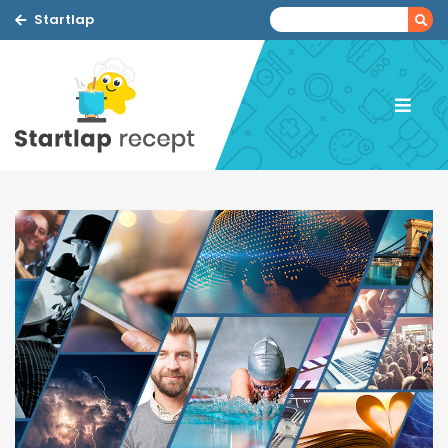
Startlap