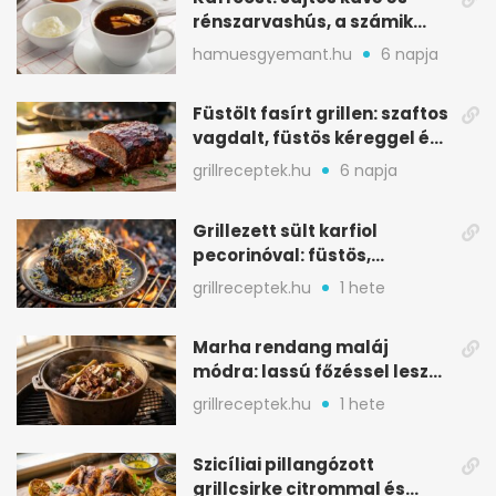
rénszarvashús, a számik
melegítő itala
hamuesgyemant.hu
6 napja
Füstölt fasírt grillen: szaftos
vagdalt, füstös kéreggel és
BBQ mázzal
grillreceptek.hu
6 napja
Grillezett sült karfiol
pecorinóval: füstös,
karamellizált nyári kedvenc
grillreceptek.hu
1 hete
Marha rendang maláj
módra: lassú főzéssel lesz
igazán szaftos
grillreceptek.hu
1 hete
Szicíliai pillangózott
grillcsirke citrommal és