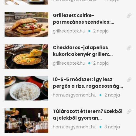
Grillezett csirke-
parmezános szendvics:
ropogós csirke, olvadó sajt
grillreceptek.hu
2 napja
Cheddaros-jalapeños
kukoricakenyér grillen:
ropogós alj, puha belső
grillreceptek.hu
2 napja
10-5-5 módszer: így lesz
pergős a rizs, ragacsosság
nélkül
hamuesgyemant.hu
2 napja
Túlárazott étterem? Ezekből
a jelekből gyorsan
észreveheted
hamuesgyemant.hu
3 napja