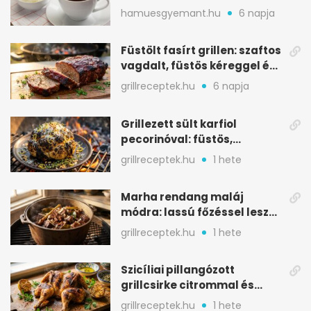
melegítő itala
hamuesgyemant.hu
6 napja
Füstölt fasírt grillen: szaftos
vagdalt, füstös kéreggel és
BBQ mázzal
grillreceptek.hu
6 napja
Grillezett sült karfiol
pecorinóval: füstös,
karamellizált nyári kedvenc
grillreceptek.hu
1 hete
Marha rendang maláj
módra: lassú főzéssel lesz
igazán szaftos
grillreceptek.hu
1 hete
Szicíliai pillangózott
grillcsirke citrommal és
oregánóval
grillreceptek.hu
1 hete