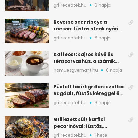
ropogós bark, 6 óra
grillreceptek.hu
6 napja
Reverse sear ribeye a
rácson: füstös steak nyári
tökkebabbal
grillreceptek.hu
6 napja
Kaffeost: sajtos kávé és
rénszarvashús, a számik
melegítő itala
hamuesgyemant.hu
6 napja
Füstölt fasírt grillen: szaftos
vagdalt, füstös kéreggel és
BBQ mázzal
grillreceptek.hu
6 napja
Grillezett sült karfiol
pecorinóval: füstös,
karamellizált nyári kedvenc
grillreceptek.hu
1 hete