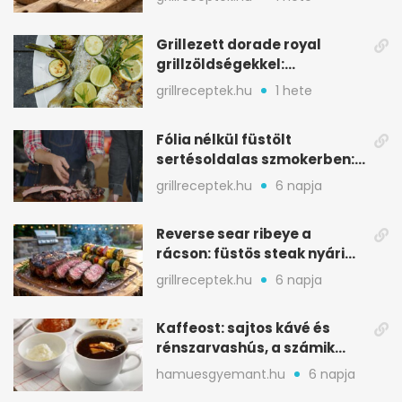
Grillezett dorade royal
grillzöldségekkel:
mediterrán ízek a rostélyról
grillreceptek.hu
1 hete
Fólia nélkül füstölt
sertésoldalas szmokerben:
ropogós bark, 6 óra
grillreceptek.hu
6 napja
Reverse sear ribeye a
rácson: füstös steak nyári
tökkebabbal
grillreceptek.hu
6 napja
Kaffeost: sajtos kávé és
rénszarvashús, a számik
melegítő itala
hamuesgyemant.hu
6 napja