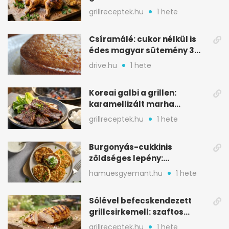
oregánóval
grillreceptek.hu
1 hete
Csíramálé: cukor nélkül is
édes magyar sütemény 3
alapanyagból
drive.hu
1 hete
Koreai galbi a grillen:
karamellizált marha
rövidborda gyorsan
grillreceptek.hu
1 hete
Burgonyás-cukkinis
zöldséges lepény:
aranybarna, szaftos, hús
hamuesgyemant.hu
1 hete
nélkül is
Sólével befecskendezett
grillcsirkemell: szaftos
marad, nem szárad ki
grillreceptek.hu
1 hete