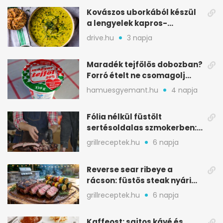
Kovászos uborkából készül
a lengyelek kapros-
savanykás levese
drive.hu
3 napja
Maradék tejfölös dobozban?
Forró ételt ne csomagolj
ilyen tégelybe
hamuesgyemant.hu
4 napja
Fólia nélkül füstölt
sertésoldalas szmokerben:
ropogós bark, 6 óra
grillreceptek.hu
6 napja
Reverse sear ribeye a
rácson: füstös steak nyári
tökkebabbal
grillreceptek.hu
6 napja
Kaffeost: sajtos kávé és