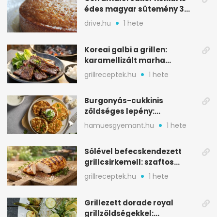
édes magyar sütemény 3
alapanyagból
drive.hu
1 hete
Koreai galbi a grillen:
karamellizált marha
rövidborda gyorsan
grillreceptek.hu
1 hete
Burgonyás-cukkinis
zöldséges lepény:
aranybarna, szaftos, hús
hamuesgyemant.hu
1 hete
nélkül is
Sólével befecskendezett
grillcsirkemell: szaftos
marad, nem szárad ki
grillreceptek.hu
1 hete
Grillezett dorade royal
grillzöldségekkel: