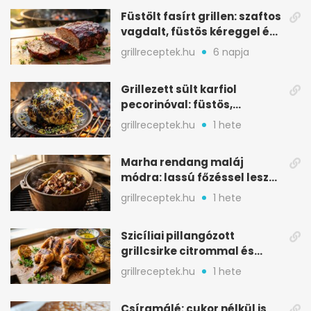
Füstölt fasírt grillen: szaftos
vagdalt, füstös kéreggel és
BBQ mázzal
grillreceptek.hu
6 napja
Grillezett sült karfiol
pecorinóval: füstös,
karamellizált nyári kedvenc
grillreceptek.hu
1 hete
Marha rendang maláj
módra: lassú főzéssel lesz
igazán szaftos
grillreceptek.hu
1 hete
Szicíliai pillangózott
grillcsirke citrommal és
oregánóval
grillreceptek.hu
1 hete
Csíramálé: cukor nélkül is