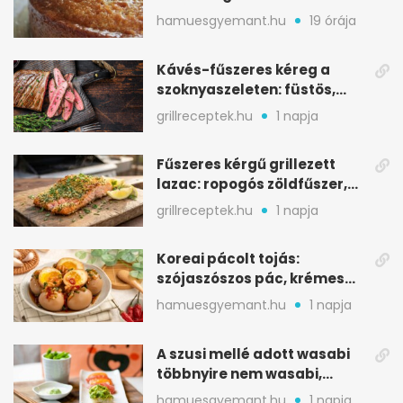
édességhez
hamuesgyemant.hu
19 órája
Kávés-fűszeres kéreg a
szoknyaszeleten: füstös,
csokoládés mélység
grillreceptek.hu
1 napja
Fűszeres kérgű grillezett
lazac: ropogós zöldfűszer,
szaftos belső
grillreceptek.hu
1 napja
Koreai pácolt tojás:
szójaszószos pác, krémes
sárgája, pár óra alatt
hamuesgyemant.hu
1 napja
A szusi mellé adott wasabi
többnyire nem wasabi,
hanem fűszerkeverék
hamuesgyemant.hu
1 napja