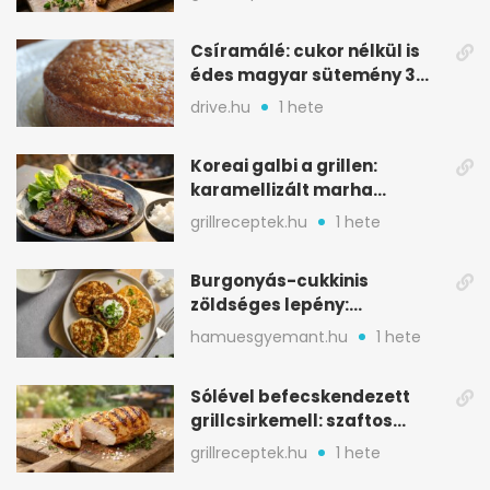
Csíramálé: cukor nélkül is
édes magyar sütemény 3
alapanyagból
drive.hu
1 hete
Koreai galbi a grillen:
karamellizált marha
rövidborda gyorsan
grillreceptek.hu
1 hete
Burgonyás-cukkinis
zöldséges lepény:
aranybarna, szaftos, hús
hamuesgyemant.hu
1 hete
nélkül is
Sólével befecskendezett
grillcsirkemell: szaftos
marad, nem szárad ki
grillreceptek.hu
1 hete