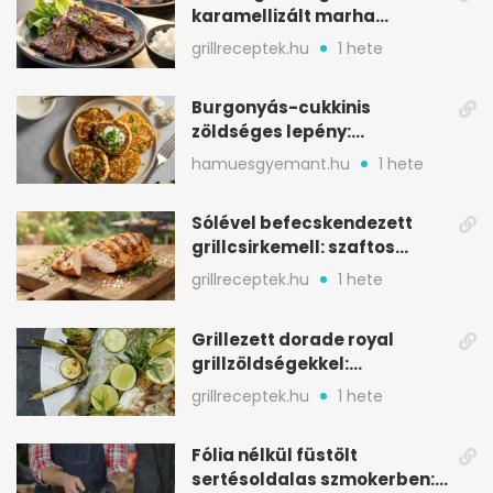
karamellizált marha
rövidborda gyorsan
grillreceptek.hu
1 hete
Burgonyás-cukkinis
zöldséges lepény:
aranybarna, szaftos, hús
hamuesgyemant.hu
1 hete
nélkül is
Sólével befecskendezett
grillcsirkemell: szaftos
marad, nem szárad ki
grillreceptek.hu
1 hete
Grillezett dorade royal
grillzöldségekkel:
mediterrán ízek a rostélyról
grillreceptek.hu
1 hete
Fólia nélkül füstölt
sertésoldalas szmokerben: