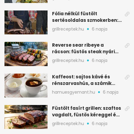
Fólia nélkül füstölt
sertésoldalas szmokerben:
ropogós bark, 6 óra
grillreceptek.hu
6 napja
Reverse sear ribeye a
rácson: füstös steak nyári
tökkebabbal
grillreceptek.hu
6 napja
Kaffeost: sajtos kávé és
rénszarvashús, a számik
melegítő itala
hamuesgyemant.hu
6 napja
Füstölt fasírt grillen: szaftos
vagdalt, füstös kéreggel és
BBQ mázzal
grillreceptek.hu
6 napja