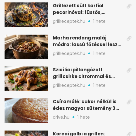
Grillezett sült karfiol
pecorinóval: füstös,
karamellizált nyári kedvenc
grillreceptek.hu
1 hete
Marha rendang maláj
módra: lassú főzéssel lesz
igazán szaftos
grillreceptek.hu
1 hete
Szicíliai pillangózott
grillcsirke citrommal és
oregánóval
grillreceptek.hu
1 hete
Csíramálé: cukor nélkül is
édes magyar sütemény 3
alapanyagból
drive.hu
1 hete
Koreai galbi a grillen: