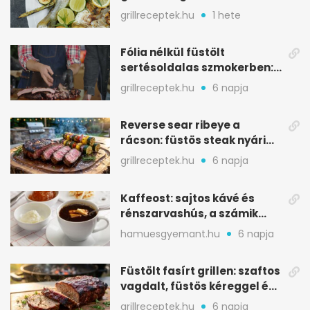
mediterrán ízek a rostélyról
grillreceptek.hu
1 hete
Fólia nélkül füstölt
sertésoldalas szmokerben:
ropogós bark, 6 óra
grillreceptek.hu
6 napja
Reverse sear ribeye a
rácson: füstös steak nyári
tökkebabbal
grillreceptek.hu
6 napja
Kaffeost: sajtos kávé és
rénszarvashús, a számik
melegítő itala
hamuesgyemant.hu
6 napja
Füstölt fasírt grillen: szaftos
vagdalt, füstös kéreggel és
BBQ mázzal
grillreceptek.hu
6 napja