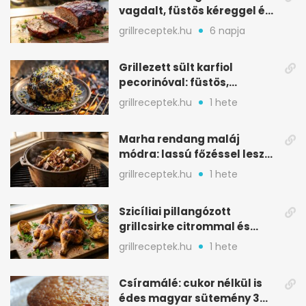
vagdalt, füstös kéreggel és
BBQ mázzal
grillreceptek.hu
6 napja
Grillezett sült karfiol
pecorinóval: füstös,
karamellizált nyári kedvenc
grillreceptek.hu
1 hete
Marha rendang maláj
módra: lassú főzéssel lesz
igazán szaftos
grillreceptek.hu
1 hete
Szicíliai pillangózott
grillcsirke citrommal és
oregánóval
grillreceptek.hu
1 hete
Csíramálé: cukor nélkül is
édes magyar sütemény 3