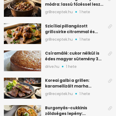
módra: lassú főzéssel lesz
igazán szaftos
grillreceptek.hu
1 hete
Szicíliai pillangózott
grillcsirke citrommal és
oregánóval
grillreceptek.hu
1 hete
Csíramálé: cukor nélkül is
édes magyar sütemény 3
alapanyagból
drive.hu
1 hete
Koreai galbi a grillen:
karamellizált marha
rövidborda gyorsan
grillreceptek.hu
1 hete
Burgonyás-cukkinis
zöldséges lepény: