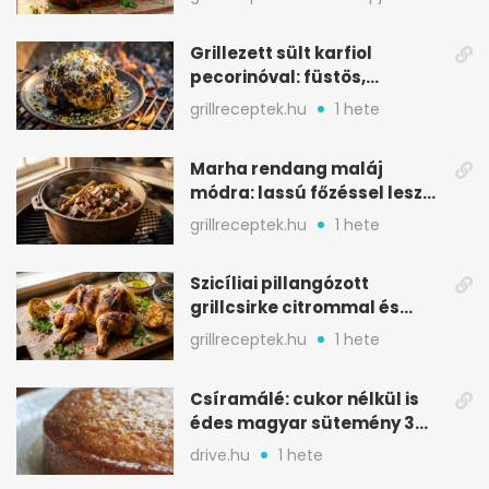
Grillezett sült karfiol
pecorinóval: füstös,
karamellizált nyári kedvenc
grillreceptek.hu
1 hete
Marha rendang maláj
módra: lassú főzéssel lesz
igazán szaftos
grillreceptek.hu
1 hete
Szicíliai pillangózott
grillcsirke citrommal és
oregánóval
grillreceptek.hu
1 hete
Csíramálé: cukor nélkül is
édes magyar sütemény 3
alapanyagból
drive.hu
1 hete