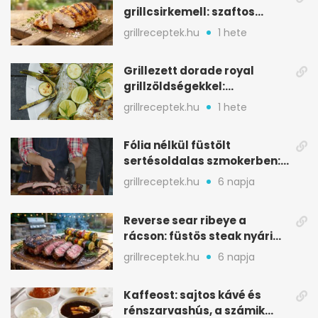
grillcsirkemell: szaftos
marad, nem szárad ki
grillreceptek.hu
1 hete
Grillezett dorade royal
grillzöldségekkel:
mediterrán ízek a rostélyról
grillreceptek.hu
1 hete
Fólia nélkül füstölt
sertésoldalas szmokerben:
ropogós bark, 6 óra
grillreceptek.hu
6 napja
Reverse sear ribeye a
rácson: füstös steak nyári
tökkebabbal
grillreceptek.hu
6 napja
Kaffeost: sajtos kávé és
rénszarvashús, a számik