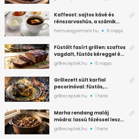
Kaffeost: sajtos kávé és
rénszarvashús, a számik
melegítő itala
hamuesgyemant.hu
6 napja
Füstölt fasírt grillen: szaftos
vagdalt, füstös kéreggel és
BBQ mázzal
grillreceptek.hu
6 napja
Grillezett sült karfiol
pecorinóval: füstös,
karamellizált nyári kedvenc
grillreceptek.hu
1 hete
Marha rendang maláj
módra: lassú főzéssel lesz
igazán szaftos
grillreceptek.hu
1 hete