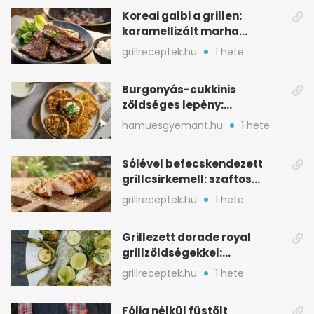
Koreai galbi a grillen:
karamellizált marha
rövidborda gyorsan
grillreceptek.hu
1 hete
Burgonyás-cukkinis
zöldséges lepény:
aranybarna, szaftos, hús
hamuesgyemant.hu
1 hete
nélkül is
Sólével befecskendezett
grillcsirkemell: szaftos
marad, nem szárad ki
grillreceptek.hu
1 hete
Grillezett dorade royal
grillzöldségekkel:
mediterrán ízek a rostélyról
grillreceptek.hu
1 hete
Fólia nélkül füstölt