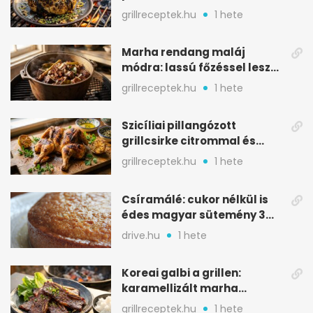
karamellizált nyári kedvenc
grillreceptek.hu
1 hete
Marha rendang maláj
módra: lassú főzéssel lesz
igazán szaftos
grillreceptek.hu
1 hete
Szicíliai pillangózott
grillcsirke citrommal és
oregánóval
grillreceptek.hu
1 hete
Csíramálé: cukor nélkül is
édes magyar sütemény 3
alapanyagból
drive.hu
1 hete
Koreai galbi a grillen:
karamellizált marha
rövidborda gyorsan
grillreceptek.hu
1 hete