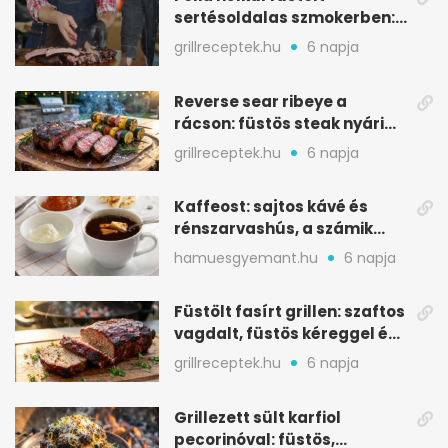
sertésoldalas szmokerben:
ropogós bark, 6 óra
grillreceptek.hu
6 napja
Reverse sear ribeye a
rácson: füstös steak nyári
tökkebabbal
grillreceptek.hu
6 napja
Kaffeost: sajtos kávé és
rénszarvashús, a számik
melegítő itala
hamuesgyemant.hu
6 napja
Füstölt fasírt grillen: szaftos
vagdalt, füstös kéreggel és
BBQ mázzal
grillreceptek.hu
6 napja
Grillezett sült karfiol
pecorinóval: füstös,