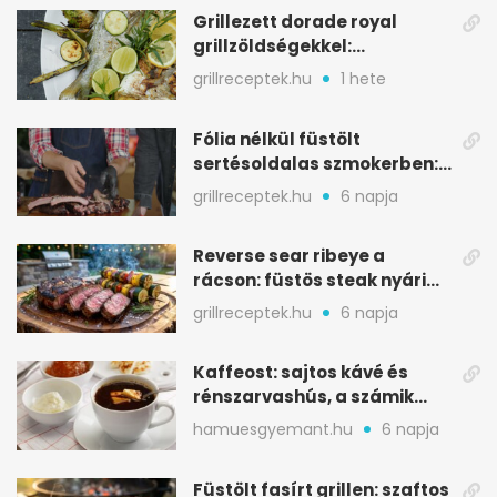
Grillezett dorade royal
grillzöldségekkel:
mediterrán ízek a rostélyról
grillreceptek.hu
1 hete
Fólia nélkül füstölt
sertésoldalas szmokerben:
ropogós bark, 6 óra
grillreceptek.hu
6 napja
Reverse sear ribeye a
rácson: füstös steak nyári
tökkebabbal
grillreceptek.hu
6 napja
Kaffeost: sajtos kávé és
rénszarvashús, a számik
melegítő itala
hamuesgyemant.hu
6 napja
Füstölt fasírt grillen: szaftos