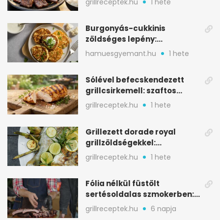
grillreceptek.hu
1 hete
Burgonyás-cukkinis
zöldséges lepény:
aranybarna, szaftos, hús
hamuesgyemant.hu
1 hete
nélkül is
Sólével befecskendezett
grillcsirkemell: szaftos
marad, nem szárad ki
grillreceptek.hu
1 hete
Grillezett dorade royal
grillzöldségekkel:
mediterrán ízek a rostélyról
grillreceptek.hu
1 hete
Fólia nélkül füstölt
sertésoldalas szmokerben:
ropogós bark, 6 óra
grillreceptek.hu
6 napja