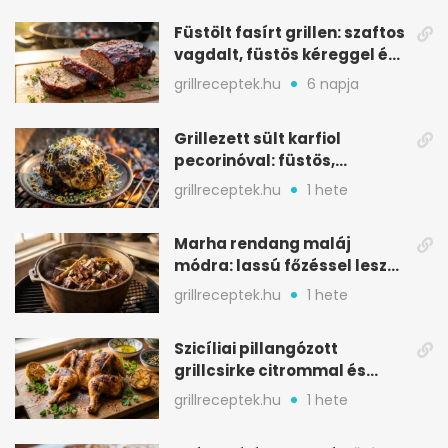
Füstölt fasírt grillen: szaftos
vagdalt, füstös kéreggel és
BBQ mázzal
grillreceptek.hu
6 napja
Grillezett sült karfiol
pecorinóval: füstös,
karamellizált nyári kedvenc
grillreceptek.hu
1 hete
Marha rendang maláj
módra: lassú főzéssel lesz
igazán szaftos
grillreceptek.hu
1 hete
Szicíliai pillangózott
grillcsirke citrommal és
oregánóval
grillreceptek.hu
1 hete