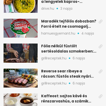
a lengyelek kapros-
savanykás levese
drive.hu
3 napja
Maradék tejfölös dobozban?
Forró ételt ne csomagolj
ilyen tégelybe
hamuesgyemant.hu
4 napja
Fólia nélkül füstölt
sertésoldalas szmokerben:
ropogós bark, 6 óra
grillreceptek.hu
6 napja
Reverse sear ribeye a
rácson: füstös steak nyári
tökkebabbal
grillreceptek.hu
6 napja
Kaffeost: sajtos kávé és
rénszarvashús, a számik