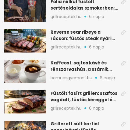
Fólia nélkül füstölt
sertésoldalas szmokerben:
ropogós bark, 6 óra
grillreceptek.hu
6 napja
Reverse sear ribeye a
rácson: füstös steak nyári
tökkebabbal
grillreceptek.hu
6 napja
Kaffeost: sajtos kávé és
rénszarvashús, a számik
melegítő itala
hamuesgyemant.hu
6 napja
Füstölt fasírt grillen: szaftos
vagdalt, füstös kéreggel és
BBQ mázzal
grillreceptek.hu
6 napja
Grillezett sült karfiol