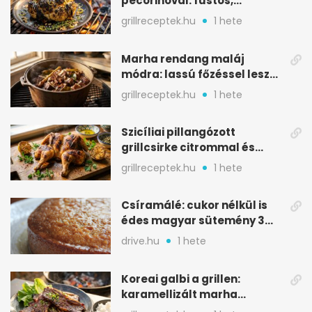
pecorinóval: füstös,
karamellizált nyári kedvenc
grillreceptek.hu
1 hete
Marha rendang maláj
módra: lassú főzéssel lesz
igazán szaftos
grillreceptek.hu
1 hete
Szicíliai pillangózott
grillcsirke citrommal és
oregánóval
grillreceptek.hu
1 hete
Csíramálé: cukor nélkül is
édes magyar sütemény 3
alapanyagból
drive.hu
1 hete
Koreai galbi a grillen:
karamellizált marha
rövidborda gyorsan