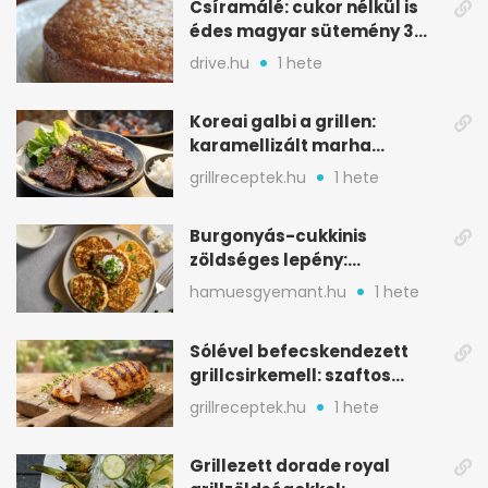
Csíramálé: cukor nélkül is
édes magyar sütemény 3
alapanyagból
drive.hu
1 hete
Koreai galbi a grillen:
karamellizált marha
rövidborda gyorsan
grillreceptek.hu
1 hete
Burgonyás-cukkinis
zöldséges lepény:
aranybarna, szaftos, hús
hamuesgyemant.hu
1 hete
nélkül is
Sólével befecskendezett
grillcsirkemell: szaftos
marad, nem szárad ki
grillreceptek.hu
1 hete
Grillezett dorade royal