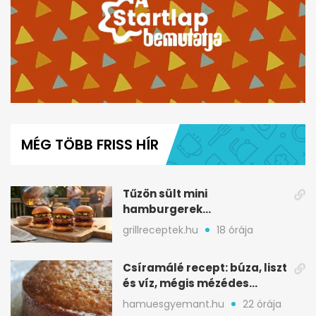
0
seconds
of
MÉG TÖBB FRISS HÍR
5
minutes,
12
seconds
Tűzön sült mini
hamburgerek
sobrasadával: csípős-
grillreceptek.hu
18 órája
mézes falatkák
Csíramálé recept: búza, liszt
és víz, mégis mézédes
sütemény
hamuesgyemant.hu
22 órája