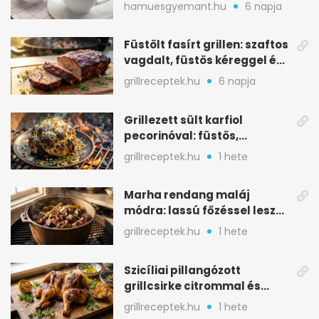
melegítő itala
hamuesgyemant.hu
6 napja
Füstölt fasírt grillen: szaftos
vagdalt, füstös kéreggel és
BBQ mázzal
grillreceptek.hu
6 napja
Grillezett sült karfiol
pecorinóval: füstös,
karamellizált nyári kedvenc
grillreceptek.hu
1 hete
Marha rendang maláj
módra: lassú főzéssel lesz
igazán szaftos
grillreceptek.hu
1 hete
Szicíliai pillangózott
grillcsirke citrommal és
oregánóval
grillreceptek.hu
1 hete