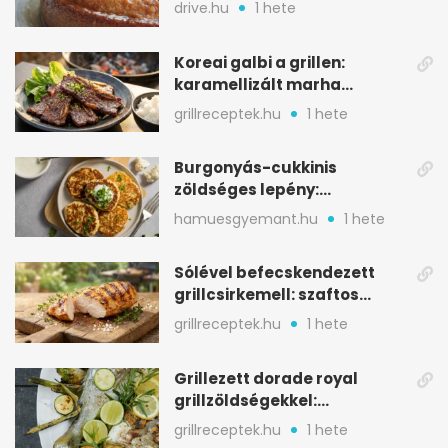
alapanyagból
drive.hu
1 hete
Koreai galbi a grillen:
karamellizált marha
rövidborda gyorsan
grillreceptek.hu
1 hete
Burgonyás-cukkinis
zöldséges lepény:
aranybarna, szaftos, hús
hamuesgyemant.hu
1 hete
nélkül is
Sólével befecskendezett
grillcsirkemell: szaftos
marad, nem szárad ki
grillreceptek.hu
1 hete
Grillezett dorade royal
grillzöldségekkel:
mediterrán ízek a rostélyról
grillreceptek.hu
1 hete