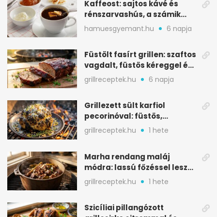
Kaffeost: sajtos kávé és
rénszarvashús, a számik
melegítő itala
hamuesgyemant.hu
6 napja
Füstölt fasírt grillen: szaftos
vagdalt, füstös kéreggel és
BBQ mázzal
grillreceptek.hu
6 napja
Grillezett sült karfiol
pecorinóval: füstös,
karamellizált nyári kedvenc
grillreceptek.hu
1 hete
Marha rendang maláj
módra: lassú főzéssel lesz
igazán szaftos
grillreceptek.hu
1 hete
Szicíliai pillangózott