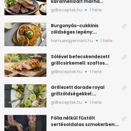
karamellizált marha
rövidborda gyorsan
grillreceptek.hu
1 hete
Burgonyás-cukkinis
zöldséges lepény:
aranybarna, szaftos, hús
hamuesgyemant.hu
1 hete
nélkül is
Sólével befecskendezett
grillcsirkemell: szaftos
marad, nem szárad ki
grillreceptek.hu
1 hete
Grillezett dorade royal
grillzöldségekkel:
mediterrán ízek a rostélyról
grillreceptek.hu
1 hete
Fólia nélkül füstölt
sertésoldalas szmokerben:
ropogós bark, 6 óra