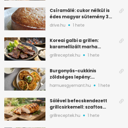
Csíramálé: cukor nélkül is
édes magyar sütemény 3
alapanyagból
drive.hu
1 hete
Koreai galbi a grillen:
karamellizált marha
rövidborda gyorsan
grillreceptek.hu
1 hete
Burgonyás-cukkinis
zöldséges lepény:
aranybarna, szaftos, hús
hamuesgyemant.hu
1 hete
nélkül is
Sólével befecskendezett
grillcsirkemell: szaftos
marad, nem szárad ki
grillreceptek.hu
1 hete