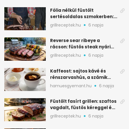
Fólia nélkül füstölt
sertésoldalas szmokerben:
ropogós bark, 6 óra
grillreceptek.hu
6 napja
Reverse sear ribeye a
rácson: füstös steak nyári
tökkebabbal
grillreceptek.hu
6 napja
Kaffeost: sajtos kávé és
rénszarvashús, a számik
melegítő itala
hamuesgyemant.hu
6 napja
Füstölt fasírt grillen: szaftos
vagdalt, füstös kéreggel és
BBQ mázzal
grillreceptek.hu
6 napja