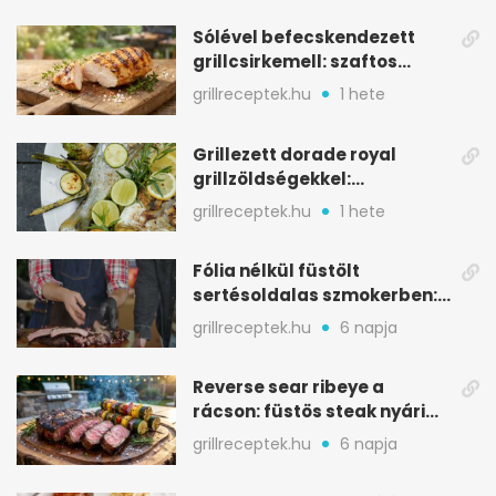
Sólével befecskendezett
grillcsirkemell: szaftos
marad, nem szárad ki
grillreceptek.hu
1 hete
Grillezett dorade royal
grillzöldségekkel:
mediterrán ízek a rostélyról
grillreceptek.hu
1 hete
Fólia nélkül füstölt
sertésoldalas szmokerben:
ropogós bark, 6 óra
grillreceptek.hu
6 napja
Reverse sear ribeye a
rácson: füstös steak nyári
tökkebabbal
grillreceptek.hu
6 napja