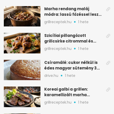
Marha rendang maláj
módra: lassú főzéssel lesz
igazán szaftos
grillreceptek.hu
1 hete
Szicíliai pillangózott
grillcsirke citrommal és
oregánóval
grillreceptek.hu
1 hete
Csíramálé: cukor nélkül is
édes magyar sütemény 3
alapanyagból
drive.hu
1 hete
Koreai galbi a grillen:
karamellizált marha
rövidborda gyorsan
grillreceptek.hu
1 hete