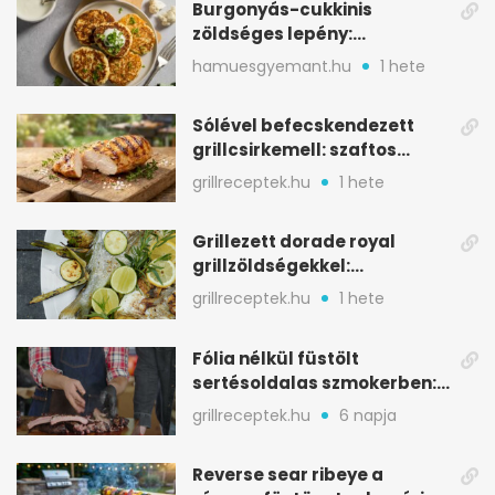
Burgonyás-cukkinis
zöldséges lepény:
aranybarna, szaftos, hús
hamuesgyemant.hu
1 hete
nélkül is
Sólével befecskendezett
grillcsirkemell: szaftos
marad, nem szárad ki
grillreceptek.hu
1 hete
Grillezett dorade royal
grillzöldségekkel:
mediterrán ízek a rostélyról
grillreceptek.hu
1 hete
Fólia nélkül füstölt
sertésoldalas szmokerben:
ropogós bark, 6 óra
grillreceptek.hu
6 napja
Reverse sear ribeye a