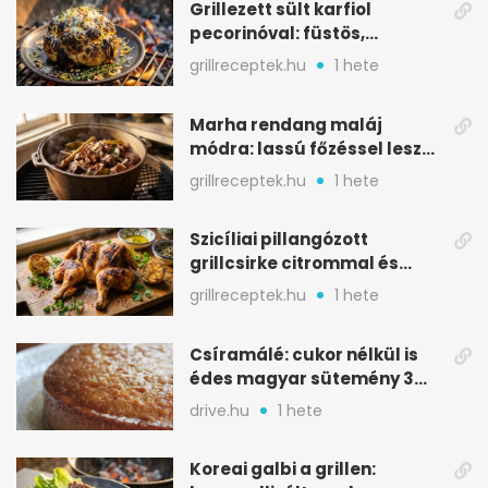
Grillezett sült karfiol
pecorinóval: füstös,
karamellizált nyári kedvenc
grillreceptek.hu
1 hete
Marha rendang maláj
módra: lassú főzéssel lesz
igazán szaftos
grillreceptek.hu
1 hete
Szicíliai pillangózott
grillcsirke citrommal és
oregánóval
grillreceptek.hu
1 hete
Csíramálé: cukor nélkül is
édes magyar sütemény 3
alapanyagból
drive.hu
1 hete
Koreai galbi a grillen: