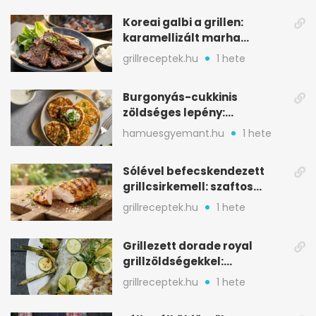
Koreai galbi a grillen:
karamellizált marha
rövidborda gyorsan
grillreceptek.hu
1 hete
Burgonyás-cukkinis
zöldséges lepény:
aranybarna, szaftos, hús
hamuesgyemant.hu
1 hete
nélkül is
Sólével befecskendezett
grillcsirkemell: szaftos
marad, nem szárad ki
grillreceptek.hu
1 hete
Grillezett dorade royal
grillzöldségekkel:
mediterrán ízek a rostélyról
grillreceptek.hu
1 hete