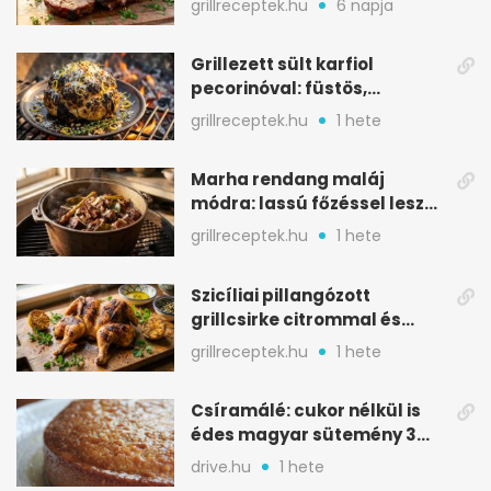
grillreceptek.hu
6 napja
Grillezett sült karfiol
pecorinóval: füstös,
karamellizált nyári kedvenc
grillreceptek.hu
1 hete
Marha rendang maláj
módra: lassú főzéssel lesz
igazán szaftos
grillreceptek.hu
1 hete
Szicíliai pillangózott
grillcsirke citrommal és
oregánóval
grillreceptek.hu
1 hete
Csíramálé: cukor nélkül is
édes magyar sütemény 3
alapanyagból
drive.hu
1 hete