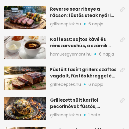
Reverse sear ribeye a
rácson: füstös steak nyári
tökkebabbal
grillreceptek.hu
6 napja
Kaffeost: sajtos kávé és
rénszarvashús, a számik
melegítő itala
hamuesgyemant.hu
6 napja
Füstölt fasírt grillen: szaftos
vagdalt, füstös kéreggel és
BBQ mázzal
grillreceptek.hu
6 napja
Grillezett sült karfiol
pecorinóval: füstös,
karamellizált nyári kedvenc
grillreceptek.hu
1 hete