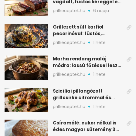
vagdalt, füstös kéreggel és
BBQ mázzal
grillreceptek.hu
6 napja
Grillezett sült karfiol
pecorinóval: füstös,
karamellizált nyári kedvenc
grillreceptek.hu
1 hete
Marha rendang maláj
módra: lassú főzéssel lesz
igazán szaftos
grillreceptek.hu
1 hete
Szicíliai pillangózott
grillcsirke citrommal és
oregánóval
grillreceptek.hu
1 hete
Csíramálé: cukor nélkül is
édes magyar sütemény 3