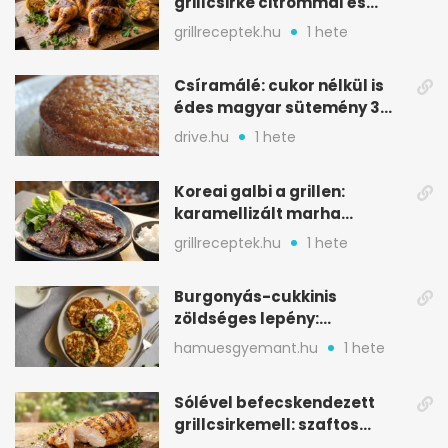
grillcsirke citrommal és
oregánóval
grillreceptek.hu
1 hete
Csíramálé: cukor nélkül is
édes magyar sütemény 3
alapanyagból
drive.hu
1 hete
Koreai galbi a grillen:
karamellizált marha
rövidborda gyorsan
grillreceptek.hu
1 hete
Burgonyás-cukkinis
zöldséges lepény:
aranybarna, szaftos, hús
hamuesgyemant.hu
1 hete
nélkül is
Sólével befecskendezett
grillcsirkemell: szaftos
marad, nem szárad ki