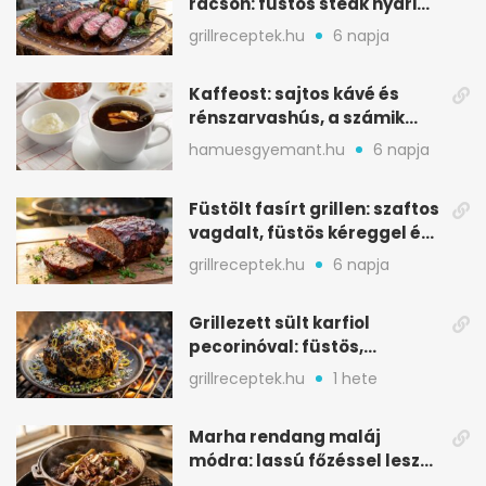
rácson: füstös steak nyári
tökkebabbal
grillreceptek.hu
6 napja
Kaffeost: sajtos kávé és
rénszarvashús, a számik
melegítő itala
hamuesgyemant.hu
6 napja
Füstölt fasírt grillen: szaftos
vagdalt, füstös kéreggel és
BBQ mázzal
grillreceptek.hu
6 napja
Grillezett sült karfiol
pecorinóval: füstös,
karamellizált nyári kedvenc
grillreceptek.hu
1 hete
Marha rendang maláj
módra: lassú főzéssel lesz
igazán szaftos