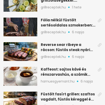
grillzöldségekkel:
mediterrán ízek a rostélyról
grillreceptek.hu
1 hete
Fólia nélkül füstölt
sertésoldalas szmokerben:
ropogós bark, 6 óra
grillreceptek.hu
6 napja
Reverse sear ribeye a
rácson: füstös steak nyári
tökkebabbal
grillreceptek.hu
6 napja
Kaffeost: sajtos kávé és
rénszarvashús, a számik
melegítő itala
hamuesgyemant.hu
6 napja
Füstölt fasírt grillen: szaftos
vagdalt, füstös kéreggel és
BBQ mázzal