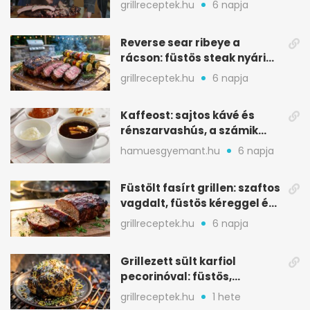
grillreceptek.hu
6 napja
Reverse sear ribeye a
rácson: füstös steak nyári
tökkebabbal
grillreceptek.hu
6 napja
Kaffeost: sajtos kávé és
rénszarvashús, a számik
melegítő itala
hamuesgyemant.hu
6 napja
Füstölt fasírt grillen: szaftos
vagdalt, füstös kéreggel és
BBQ mázzal
grillreceptek.hu
6 napja
Grillezett sült karfiol
pecorinóval: füstös,
karamellizált nyári kedvenc
grillreceptek.hu
1 hete