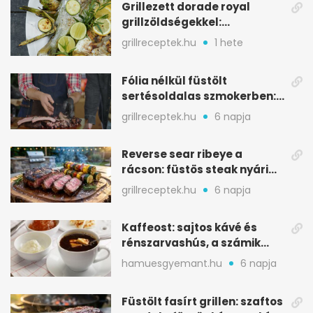
Grillezett dorade royal
grillzöldségekkel:
mediterrán ízek a rostélyról
grillreceptek.hu
1 hete
Fólia nélkül füstölt
sertésoldalas szmokerben:
ropogós bark, 6 óra
grillreceptek.hu
6 napja
Reverse sear ribeye a
rácson: füstös steak nyári
tökkebabbal
grillreceptek.hu
6 napja
Kaffeost: sajtos kávé és
rénszarvashús, a számik
melegítő itala
hamuesgyemant.hu
6 napja
Füstölt fasírt grillen: szaftos