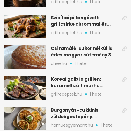
grillreceptek.hu
1 hete
Szicíliai pillangózott
grillcsirke citrommal és
oregánóval
grillreceptek.hu
1 hete
Csíramálé: cukor nélkül is
édes magyar sütemény 3
alapanyagból
drive.hu
1 hete
Koreai galbi a grillen:
karamellizált marha
rövidborda gyorsan
grillreceptek.hu
1 hete
Burgonyás-cukkinis
zöldséges lepény:
aranybarna, szaftos, hús
hamuesgyemant.hu
1 hete
nélkül is