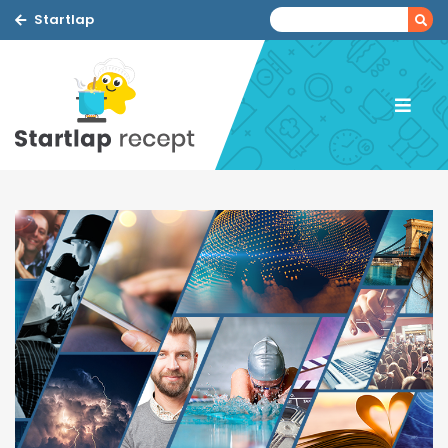
Startlap