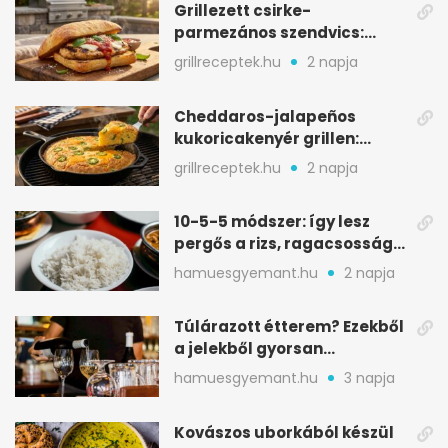
Grillezett csirke-
parmezános szendvics:
ropogós csirke, olvadó sajt
grillreceptek.hu
2 napja
Cheddaros-jalapeños
kukoricakenyér grillen:
ropogós alj, puha belső
grillreceptek.hu
2 napja
10-5-5 módszer: így lesz
pergős a rizs, ragacsosság
nélkül
hamuesgyemant.hu
2 napja
Túlárazott étterem? Ezekből
a jelekből gyorsan
észreveheted
hamuesgyemant.hu
3 napja
Kovászos uborkából készül