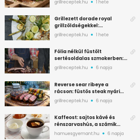
grillreceptek.hu
1 hete
Grillezett dorade royal
grillzöldségekkel:
mediterrán ízek a rostélyról
grillreceptek.hu
1 hete
Fólia nélkül füstölt
sertésoldalas szmokerben:
ropogós bark, 6 óra
grillreceptek.hu
6 napja
Reverse sear ribeye a
rácson: füstös steak nyári
tökkebabbal
grillreceptek.hu
6 napja
Kaffeost: sajtos kávé és
rénszarvashús, a számik
melegítő itala
hamuesgyemant.hu
6 napja