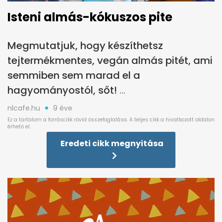
Isteni almás-kókuszos pite
Megmutatjuk, hogy készíthetsz
tejtermékmentes, vegán almás pitét, ami
semmiben sem marad el a
hagyományostól, sőt!
nlcafe.hu
9 éve
Eredeti cikk megnyitása