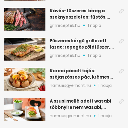
Kávés-fűszeres kéreg a
szoknyaszeleten: füstös,
csokoládés mélység
grillreceptek.hu
1 napja
Fűszeres kérgű grillezett
lazac: ropogós zöldfűszer,
szaftos belső
grillreceptek.hu
1 napja
Koreai pácolt tojás:
szójaszószos pác, krémes
sárgája, pár óra alatt
hamuesgyemant.hu
1 napja
A szusi mellé adott wasabi
többnyire nem wasabi,
hanem fűszerkeverék
hamuesgyemant.hu
1 napja