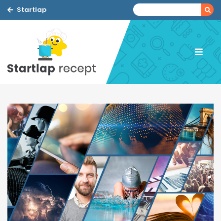
Startlap