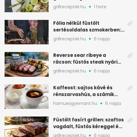
mediterrán ízek a rostélyról
grillreceptek.hu
1 hete
Fólia nélkül füstölt
sertésoldalas szmokerben:
ropogós bark, 6 óra
grillreceptek.hu
6 napja
Reverse sear ribeye a
rácson: füstös steak nyári
tökkebabbal
grillreceptek.hu
6 napja
Kaffeost: sajtos kávé és
rénszarvashús, a számik
melegítő itala
hamuesgyemant.hu
6 napja
Füstölt fasírt grillen: szaftos
vagdalt, füstös kéreggel és
BBQ mázzal
grillreceptek.hu
6 napja