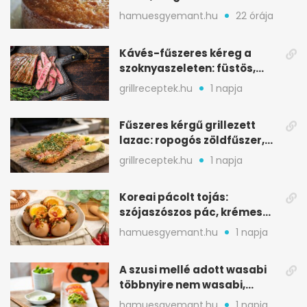
sütemény
hamuesgyemant.hu
22 órája
Kávés-fűszeres kéreg a
szoknyaszeleten: füstös,
csokoládés mélység
grillreceptek.hu
1 napja
Fűszeres kérgű grillezett
lazac: ropogós zöldfűszer,
szaftos belső
grillreceptek.hu
1 napja
Koreai pácolt tojás:
szójaszószos pác, krémes
sárgája, pár óra alatt
hamuesgyemant.hu
1 napja
A szusi mellé adott wasabi
többnyire nem wasabi,
hanem fűszerkeverék
hamuesgyemant.hu
1 napja