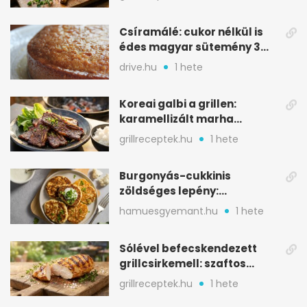
Csíramálé: cukor nélkül is
édes magyar sütemény 3
alapanyagból
drive.hu
1 hete
Koreai galbi a grillen:
karamellizált marha
rövidborda gyorsan
grillreceptek.hu
1 hete
Burgonyás-cukkinis
zöldséges lepény:
aranybarna, szaftos, hús
hamuesgyemant.hu
1 hete
nélkül is
Sólével befecskendezett
grillcsirkemell: szaftos
marad, nem szárad ki
grillreceptek.hu
1 hete