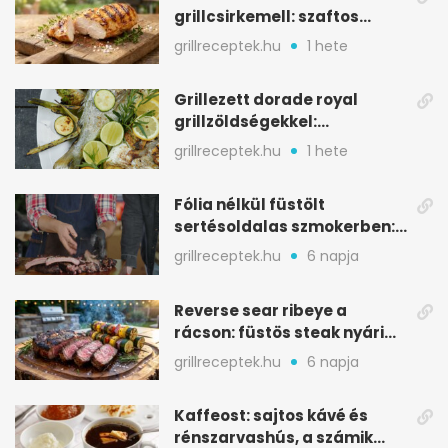
grillcsirkemell: szaftos
marad, nem szárad ki
grillreceptek.hu
1 hete
Grillezett dorade royal
grillzöldségekkel:
mediterrán ízek a rostélyról
grillreceptek.hu
1 hete
Fólia nélkül füstölt
sertésoldalas szmokerben:
ropogós bark, 6 óra
grillreceptek.hu
6 napja
Reverse sear ribeye a
rácson: füstös steak nyári
tökkebabbal
grillreceptek.hu
6 napja
Kaffeost: sajtos kávé és
rénszarvashús, a számik