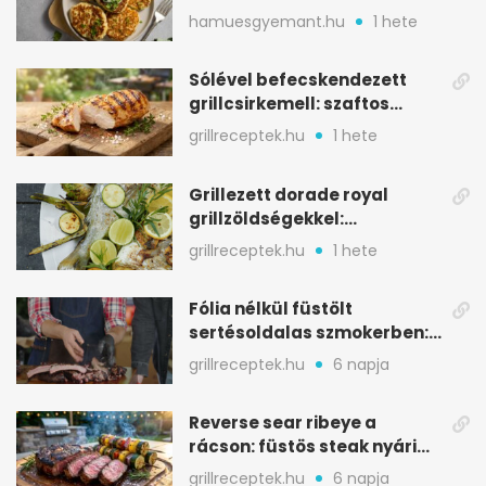
aranybarna, szaftos, hús
hamuesgyemant.hu
1 hete
nélkül is
Sólével befecskendezett
grillcsirkemell: szaftos
marad, nem szárad ki
grillreceptek.hu
1 hete
Grillezett dorade royal
grillzöldségekkel:
mediterrán ízek a rostélyról
grillreceptek.hu
1 hete
Fólia nélkül füstölt
sertésoldalas szmokerben:
ropogós bark, 6 óra
grillreceptek.hu
6 napja
Reverse sear ribeye a
rácson: füstös steak nyári
tökkebabbal
grillreceptek.hu
6 napja