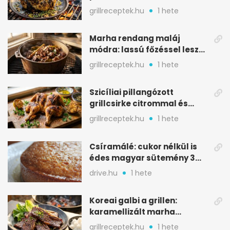
karamellizált nyári kedvenc
grillreceptek.hu
1 hete
Marha rendang maláj
módra: lassú főzéssel lesz
igazán szaftos
grillreceptek.hu
1 hete
Szicíliai pillangózott
grillcsirke citrommal és
oregánóval
grillreceptek.hu
1 hete
Csíramálé: cukor nélkül is
édes magyar sütemény 3
alapanyagból
drive.hu
1 hete
Koreai galbi a grillen:
karamellizált marha
rövidborda gyorsan
grillreceptek.hu
1 hete