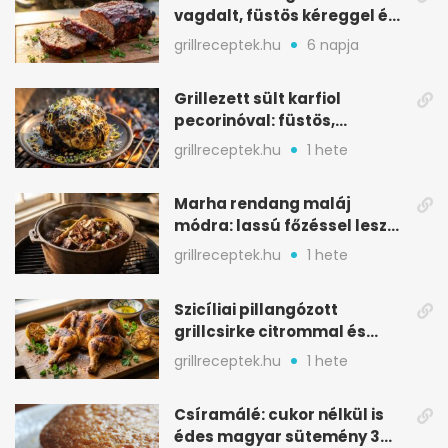
vagdalt, füstös kéreggel és
BBQ mázzal
grillreceptek.hu
6 napja
Grillezett sült karfiol
pecorinóval: füstös,
karamellizált nyári kedvenc
grillreceptek.hu
1 hete
Marha rendang maláj
módra: lassú főzéssel lesz
igazán szaftos
grillreceptek.hu
1 hete
Szicíliai pillangózott
grillcsirke citrommal és
oregánóval
grillreceptek.hu
1 hete
Csíramálé: cukor nélkül is
édes magyar sütemény 3