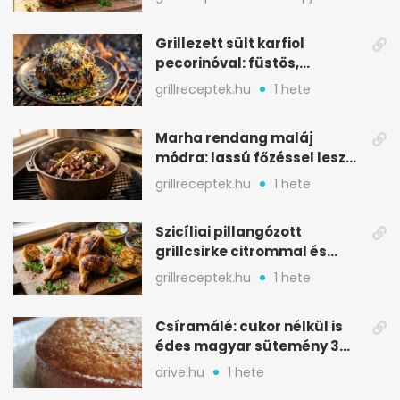
Grillezett sült karfiol
pecorinóval: füstös,
karamellizált nyári kedvenc
grillreceptek.hu
1 hete
Marha rendang maláj
módra: lassú főzéssel lesz
igazán szaftos
grillreceptek.hu
1 hete
Szicíliai pillangózott
grillcsirke citrommal és
oregánóval
grillreceptek.hu
1 hete
Csíramálé: cukor nélkül is
édes magyar sütemény 3
alapanyagból
drive.hu
1 hete