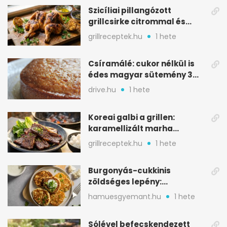
Szicíliai pillangózott
grillcsirke citrommal és
oregánóval
grillreceptek.hu
1 hete
Csíramálé: cukor nélkül is
édes magyar sütemény 3
alapanyagból
drive.hu
1 hete
Koreai galbi a grillen:
karamellizált marha
rövidborda gyorsan
grillreceptek.hu
1 hete
Burgonyás-cukkinis
zöldséges lepény:
aranybarna, szaftos, hús
hamuesgyemant.hu
1 hete
nélkül is
Sólével befecskendezett