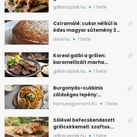
oregánóval
grillreceptek.hu
1 hete
Csíramálé: cukor nélkül is
édes magyar sütemény 3
alapanyagból
drive.hu
1 hete
Koreai galbi a grillen:
karamellizált marha
rövidborda gyorsan
grillreceptek.hu
1 hete
Burgonyás-cukkinis
zöldséges lepény:
aranybarna, szaftos, hús
hamuesgyemant.hu
1 hete
nélkül is
Sólével befecskendezett
grillcsirkemell: szaftos
marad, nem szárad ki
grillreceptek.hu
1 hete