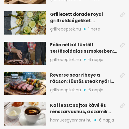
Grillezett dorade royal
grillzöldségekkel:
mediterrán ízek a rostélyról
grillreceptek.hu
1 hete
Fólia nélkül füstölt
sertésoldalas szmokerben:
ropogós bark, 6 óra
grillreceptek.hu
6 napja
Reverse sear ribeye a
rácson: füstös steak nyári
tökkebabbal
grillreceptek.hu
6 napja
Kaffeost: sajtos kávé és
rénszarvashús, a számik
melegítő itala
hamuesgyemant.hu
6 napja