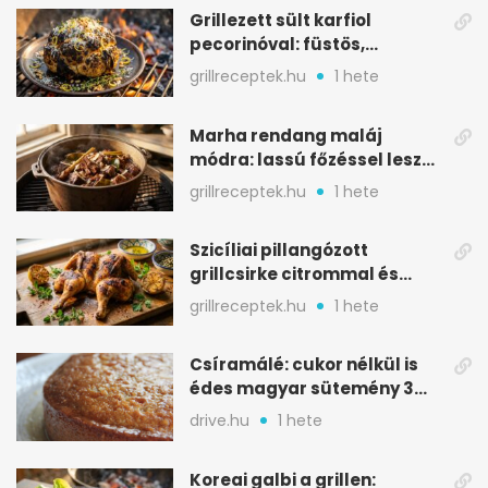
Grillezett sült karfiol
pecorinóval: füstös,
karamellizált nyári kedvenc
grillreceptek.hu
1 hete
Marha rendang maláj
módra: lassú főzéssel lesz
igazán szaftos
grillreceptek.hu
1 hete
Szicíliai pillangózott
grillcsirke citrommal és
oregánóval
grillreceptek.hu
1 hete
Csíramálé: cukor nélkül is
édes magyar sütemény 3
alapanyagból
drive.hu
1 hete
Koreai galbi a grillen: