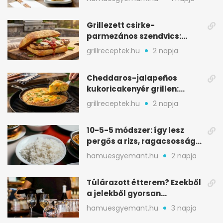
Grillezett csirke-
parmezános szendvics:
ropogós csirke, olvadó sajt
grillreceptek.hu
2 napja
Cheddaros-jalapeños
kukoricakenyér grillen:
ropogós alj, puha belső
grillreceptek.hu
2 napja
10-5-5 módszer: így lesz
pergős a rizs, ragacsosság
nélkül
hamuesgyemant.hu
2 napja
Túlárazott étterem? Ezekből
a jelekből gyorsan
észreveheted
hamuesgyemant.hu
3 napja