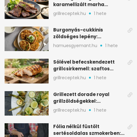
karamellizált marha
rövidborda gyorsan
grillreceptek.hu
1 hete
Burgonyás-cukkinis
zöldséges lepény:
aranybarna, szaftos, hús
hamuesgyemant.hu
1 hete
nélkül is
Sólével befecskendezett
grillcsirkemell: szaftos
marad, nem szárad ki
grillreceptek.hu
1 hete
Grillezett dorade royal
grillzöldségekkel:
mediterrán ízek a rostélyról
grillreceptek.hu
1 hete
Fólia nélkül füstölt
sertésoldalas szmokerben: