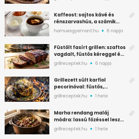
Kaffeost: sajtos kávé és
rénszarvashús, a számik
melegítő itala
hamuesgyemant.hu
6 napja
Füstölt fasírt grillen: szaftos
vagdalt, füstös kéreggel és
BBQ mázzal
grillreceptek.hu
6 napja
Grillezett sült karfiol
pecorinóval: füstös,
karamellizált nyári kedvenc
grillreceptek.hu
1 hete
Marha rendang maláj
módra: lassú főzéssel lesz
igazán szaftos
grillreceptek.hu
1 hete