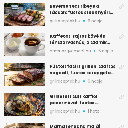
Reverse sear ribeye a
rácson: füstös steak nyári
tökkebabbal
grillreceptek.hu
6 napja
Kaffeost: sajtos kávé és
rénszarvashús, a számik
melegítő itala
hamuesgyemant.hu
6 napja
Füstölt fasírt grillen: szaftos
vagdalt, füstös kéreggel és
BBQ mázzal
grillreceptek.hu
6 napja
Grillezett sült karfiol
pecorinóval: füstös,
karamellizált nyári kedvenc
grillreceptek.hu
1 hete
Marha rendang maláj