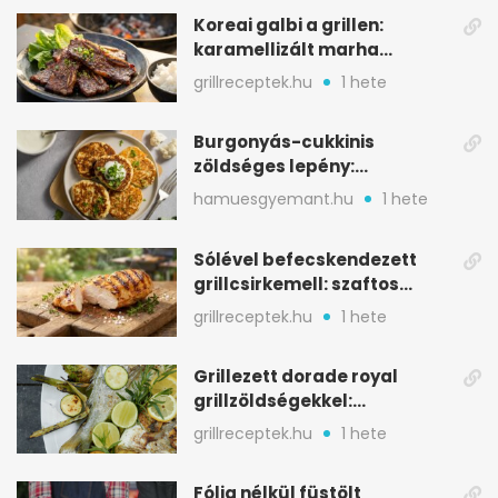
Koreai galbi a grillen:
karamellizált marha
rövidborda gyorsan
grillreceptek.hu
1 hete
Burgonyás-cukkinis
zöldséges lepény:
aranybarna, szaftos, hús
hamuesgyemant.hu
1 hete
nélkül is
Sólével befecskendezett
grillcsirkemell: szaftos
marad, nem szárad ki
grillreceptek.hu
1 hete
Grillezett dorade royal
grillzöldségekkel:
mediterrán ízek a rostélyról
grillreceptek.hu
1 hete
Fólia nélkül füstölt