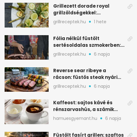
Grillezett dorade royal
grillzöldségekkel:
mediterrán ízek a rostélyról
grillreceptek.hu
1 hete
Fólia nélkül füstölt
sertésoldalas szmokerben:
ropogós bark, 6 óra
grillreceptek.hu
6 napja
Reverse sear ribeye a
rácson: füstös steak nyári
tökkebabbal
grillreceptek.hu
6 napja
Kaffeost: sajtos kávé és
rénszarvashús, a számik
melegítő itala
hamuesgyemant.hu
6 napja
Füstölt fasírt grillen: szaftos