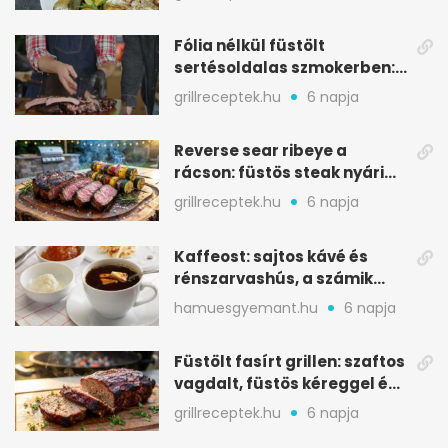
Fólia nélkül füstölt
sertésoldalas szmokerben:
ropogós bark, 6 óra
grillreceptek.hu
6 napja
Reverse sear ribeye a
rácson: füstös steak nyári
tökkebabbal
grillreceptek.hu
6 napja
Kaffeost: sajtos kávé és
rénszarvashús, a számik
melegítő itala
hamuesgyemant.hu
6 napja
Füstölt fasírt grillen: szaftos
vagdalt, füstös kéreggel és
BBQ mázzal
grillreceptek.hu
6 napja