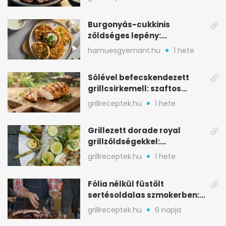
Burgonyás-cukkinis
zöldséges lepény:
aranybarna, szaftos, hús
hamuesgyemant.hu
1 hete
nélkül is
Sólével befecskendezett
grillcsirkemell: szaftos
marad, nem szárad ki
grillreceptek.hu
1 hete
Grillezett dorade royal
grillzöldségekkel:
mediterrán ízek a rostélyról
grillreceptek.hu
1 hete
Fólia nélkül füstölt
sertésoldalas szmokerben:
ropogós bark, 6 óra
grillreceptek.hu
6 napja