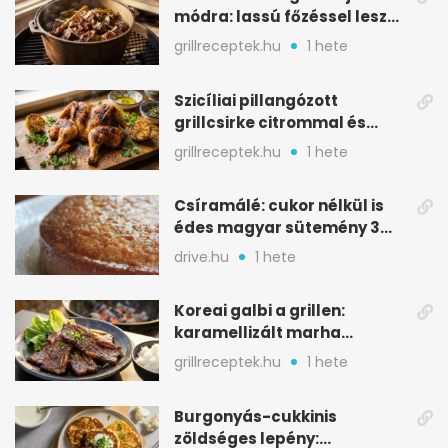
módra: lassú főzéssel lesz
igazán szaftos
grillreceptek.hu
1 hete
Szicíliai pillangózott
grillcsirke citrommal és
oregánóval
grillreceptek.hu
1 hete
Csíramálé: cukor nélkül is
édes magyar sütemény 3
alapanyagból
drive.hu
1 hete
Koreai galbi a grillen:
karamellizált marha
rövidborda gyorsan
grillreceptek.hu
1 hete
Burgonyás-cukkinis
zöldséges lepény: