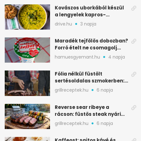
Kovászos uborkából készül
a lengyelek kapros-
savanykás levese
drive.hu
3 napja
Maradék tejfölös dobozban?
Forró ételt ne csomagolj
ilyen tégelybe
hamuesgyemant.hu
4 napja
Fólia nélkül füstölt
sertésoldalas szmokerben:
ropogós bark, 6 óra
grillreceptek.hu
6 napja
Reverse sear ribeye a
rácson: füstös steak nyári
tökkebabbal
grillreceptek.hu
6 napja
Kaffeost: sajtos kávé és