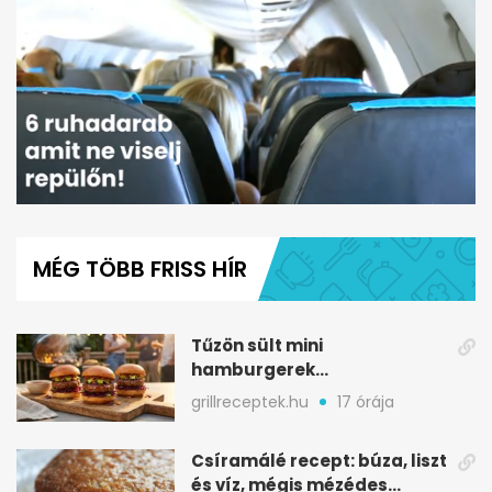
0
seconds
of
MÉG TÖBB FRISS HÍR
1
minute,
12
seconds
Tűzön sült mini
hamburgerek
sobrasadával: csípős-
grillreceptek.hu
17 órája
mézes falatkák
Csíramálé recept: búza, liszt
és víz, mégis mézédes