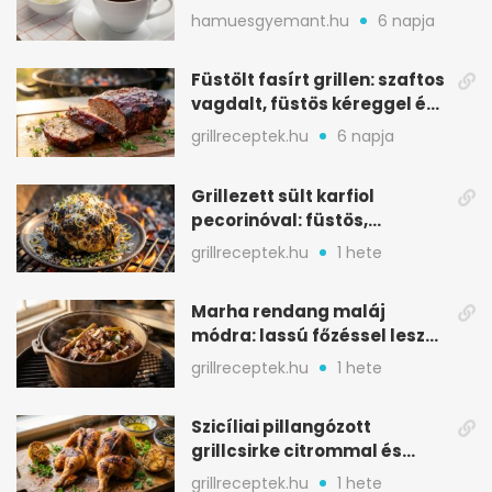
melegítő itala
hamuesgyemant.hu
6 napja
Füstölt fasírt grillen: szaftos
vagdalt, füstös kéreggel és
BBQ mázzal
grillreceptek.hu
6 napja
Grillezett sült karfiol
pecorinóval: füstös,
karamellizált nyári kedvenc
grillreceptek.hu
1 hete
Marha rendang maláj
módra: lassú főzéssel lesz
igazán szaftos
grillreceptek.hu
1 hete
Szicíliai pillangózott
grillcsirke citrommal és
oregánóval
grillreceptek.hu
1 hete