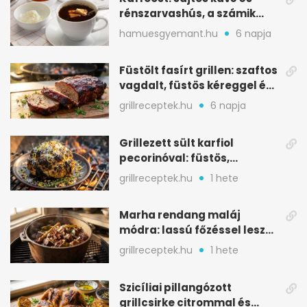
rénszarvashús, a számik
melegítő itala
hamuesgyemant.hu
6 napja
Füstölt fasírt grillen: szaftos
vagdalt, füstös kéreggel és
BBQ mázzal
grillreceptek.hu
6 napja
Grillezett sült karfiol
pecorinóval: füstös,
karamellizált nyári kedvenc
grillreceptek.hu
1 hete
Marha rendang maláj
módra: lassú főzéssel lesz
igazán szaftos
grillreceptek.hu
1 hete
Szicíliai pillangózott
grillcsirke citrommal és