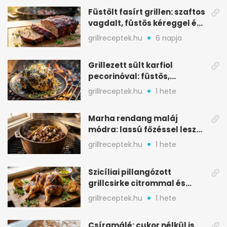
Füstölt fasírt grillen: szaftos
vagdalt, füstös kéreggel és
BBQ mázzal
grillreceptek.hu
6 napja
Grillezett sült karfiol
pecorinóval: füstös,
karamellizált nyári kedvenc
grillreceptek.hu
1 hete
Marha rendang maláj
módra: lassú főzéssel lesz
igazán szaftos
grillreceptek.hu
1 hete
Szicíliai pillangózott
grillcsirke citrommal és
oregánóval
grillreceptek.hu
1 hete
Csíramálé: cukor nélkül is