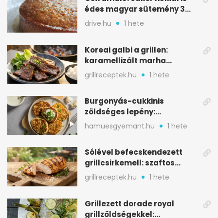
édes magyar sütemény 3
alapanyagból
drive.hu
1 hete
Koreai galbi a grillen:
karamellizált marha
rövidborda gyorsan
grillreceptek.hu
1 hete
Burgonyás-cukkinis
zöldséges lepény:
aranybarna, szaftos, hús
hamuesgyemant.hu
1 hete
nélkül is
Sólével befecskendezett
grillcsirkemell: szaftos
marad, nem szárad ki
grillreceptek.hu
1 hete
Grillezett dorade royal
grillzöldségekkel: