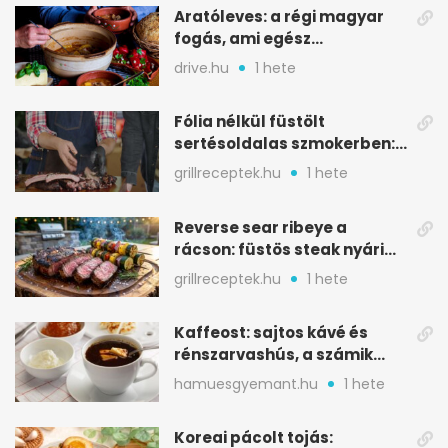
Aratóleves: a régi magyar
fogás, ami egész
csapatokat jóllakatott
drive.hu
1 hete
Fólia nélkül füstölt
sertésoldalas szmokerben:
ropogós bark, 6 óra
grillreceptek.hu
1 hete
Reverse sear ribeye a
rácson: füstös steak nyári
tökkebabbal
grillreceptek.hu
1 hete
Kaffeost: sajtos kávé és
rénszarvashús, a számik
melegítő itala
hamuesgyemant.hu
1 hete
Koreai pácolt tojás: