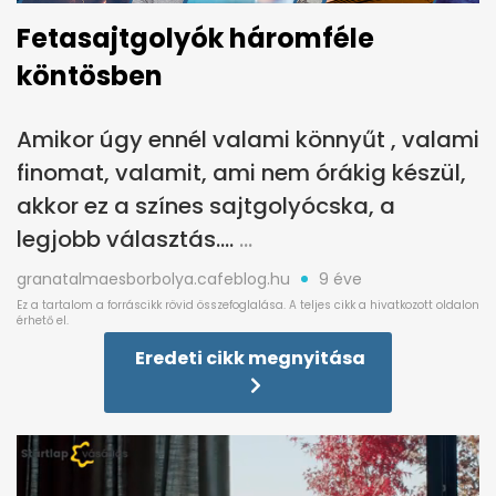
Fetasajtgolyók háromféle
köntösben
Amikor úgy ennél valami könnyűt , valami
finomat, valamit, ami nem órákig készül,
akkor ez a színes sajtgolyócska, a
legjobb választás....
granatalmaesborbolya.cafeblog.hu
9 éve
Eredeti cikk megnyitása