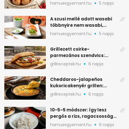
sárgája, pár óra alatt
hamuesgyemant.hu
5 napja
A szusi mellé adott wasabi
többnyire nem wasabi,
hanem fűszerkeverék
hamuesgyemant.hu
5 napja
Grillezett csirke-
parmezános szendvics:
ropogós csirke, olvadó sajt
grillreceptek.hu
6 napja
Cheddaros-jalapeños
kukoricakenyér grillen:
ropogós alj, puha belső
grillreceptek.hu
6 napja
10-5-5 módszer: így lesz
pergős a rizs, ragacsosság
nélkül
hamuesgyemant.hu
6 napja