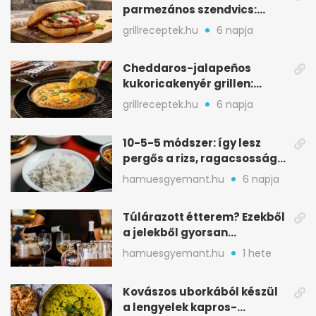
parmezános szendvics:
ropogós csirke, olvadó sajt
grillreceptek.hu
6 napja
Cheddaros-jalapeños
kukoricakenyér grillen:
ropogós alj, puha belső
grillreceptek.hu
6 napja
10-5-5 módszer: így lesz
pergős a rizs, ragacsosság
nélkül
hamuesgyemant.hu
6 napja
Túlárazott étterem? Ezekből
a jelekből gyorsan
észreveheted
hamuesgyemant.hu
1 hete
Kovászos uborkából készül
a lengyelek kapros-