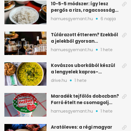
10-5-5 módszer: így lesz
pergős a rizs, ragacsosság
nélkül
hamuesgyemant.hu
6 napja
Túlárazott étterem? Ezekből
a jelekből gyorsan
észreveheted
hamuesgyemant.hu
1 hete
Kovászos uborkából készül
a lengyelek kapros-
savanykás levese
drive.hu
1 hete
Maradék tejfölös dobozban?
Forró ételt ne csomagolj
ilyen tégelybe
hamuesgyemant.hu
1 hete
Aratóleves: a régi magyar