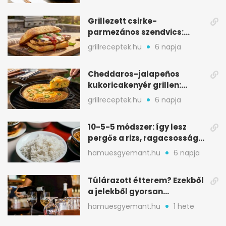
Grillezett csirke-
parmezános szendvics:
ropogós csirke, olvadó sajt
grillreceptek.hu
6 napja
Cheddaros-jalapeños
kukoricakenyér grillen:
ropogós alj, puha belső
grillreceptek.hu
6 napja
10-5-5 módszer: így lesz
pergős a rizs, ragacsosság
nélkül
hamuesgyemant.hu
6 napja
Túlárazott étterem? Ezekből
a jelekből gyorsan
észreveheted
hamuesgyemant.hu
1 hete