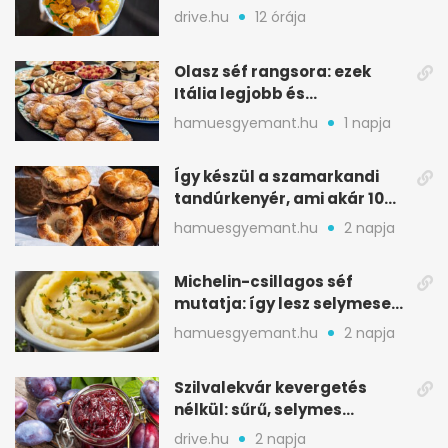
jégdesszertje
drive.hu
12 órája
Olasz séf rangsora: ezek
Itália legjobb és
leggyengébb desszertjei
hamuesgyemant.hu
1 napja
Így készül a szamarkandi
tandúrkenyér, ami akár 10
napig is eláll
hamuesgyemant.hu
2 napja
Michelin-csillagos séf
mutatja: így lesz selymesen
krémes a burgonyapüré
hamuesgyemant.hu
2 napja
Szilvalekvár kevergetés
nélkül: sűrű, selymes
változat a sütőből
drive.hu
2 napja