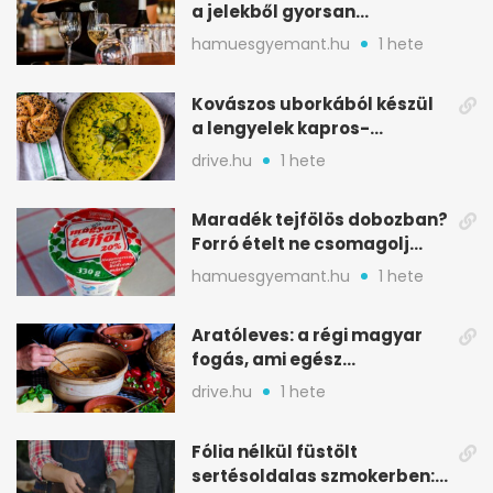
a jelekből gyorsan
észreveheted
hamuesgyemant.hu
1 hete
Kovászos uborkából készül
a lengyelek kapros-
savanykás levese
drive.hu
1 hete
Maradék tejfölös dobozban?
Forró ételt ne csomagolj
ilyen tégelybe
hamuesgyemant.hu
1 hete
Aratóleves: a régi magyar
fogás, ami egész
csapatokat jóllakatott
drive.hu
1 hete
Fólia nélkül füstölt
sertésoldalas szmokerben: