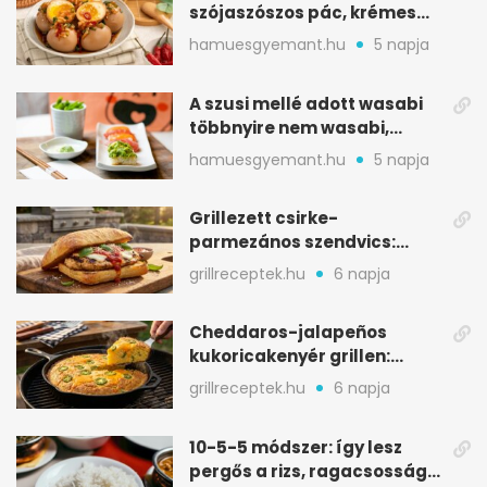
szójaszószos pác, krémes
sárgája, pár óra alatt
hamuesgyemant.hu
5 napja
A szusi mellé adott wasabi
többnyire nem wasabi,
hanem fűszerkeverék
hamuesgyemant.hu
5 napja
Grillezett csirke-
parmezános szendvics:
ropogós csirke, olvadó sajt
grillreceptek.hu
6 napja
Cheddaros-jalapeños
kukoricakenyér grillen:
ropogós alj, puha belső
grillreceptek.hu
6 napja
10-5-5 módszer: így lesz
pergős a rizs, ragacsosság