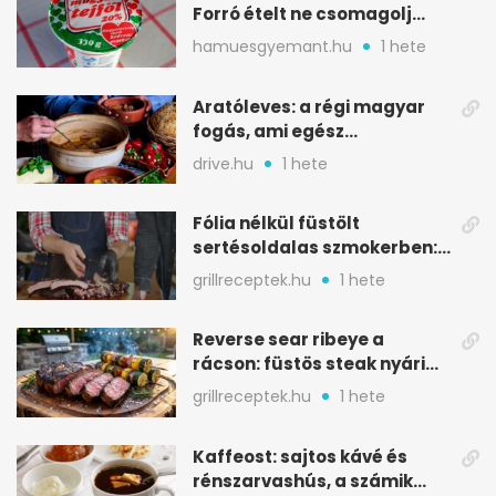
Forró ételt ne csomagolj
ilyen tégelybe
hamuesgyemant.hu
1 hete
Aratóleves: a régi magyar
fogás, ami egész
csapatokat jóllakatott
drive.hu
1 hete
Fólia nélkül füstölt
sertésoldalas szmokerben:
ropogós bark, 6 óra
grillreceptek.hu
1 hete
Reverse sear ribeye a
rácson: füstös steak nyári
tökkebabbal
grillreceptek.hu
1 hete
Kaffeost: sajtos kávé és
rénszarvashús, a számik