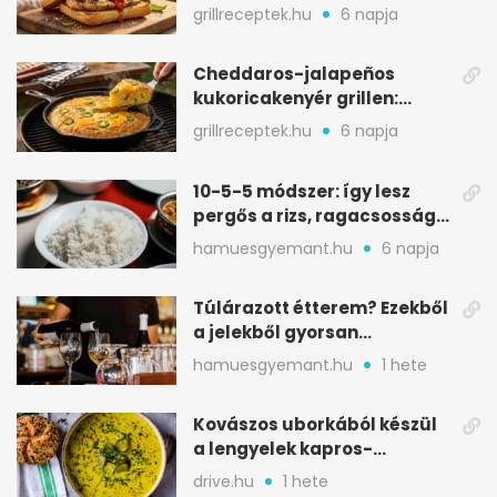
ropogós csirke, olvadó sajt
grillreceptek.hu
6 napja
Cheddaros-jalapeños
kukoricakenyér grillen:
ropogós alj, puha belső
grillreceptek.hu
6 napja
10-5-5 módszer: így lesz
pergős a rizs, ragacsosság
nélkül
hamuesgyemant.hu
6 napja
Túlárazott étterem? Ezekből
a jelekből gyorsan
észreveheted
hamuesgyemant.hu
1 hete
Kovászos uborkából készül
a lengyelek kapros-
savanykás levese
drive.hu
1 hete