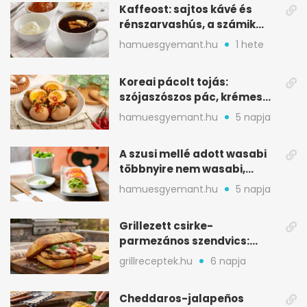
Kaffeost: sajtos kávé és
rénszarvashús, a számik
melegítő itala
hamuesgyemant.hu
1 hete
Koreai pácolt tojás:
szójaszószos pác, krémes
sárgája, pár óra alatt
hamuesgyemant.hu
5 napja
A szusi mellé adott wasabi
többnyire nem wasabi,
hanem fűszerkeverék
hamuesgyemant.hu
5 napja
Grillezett csirke-
parmezános szendvics:
ropogós csirke, olvadó sajt
grillreceptek.hu
6 napja
Cheddaros-jalapeños