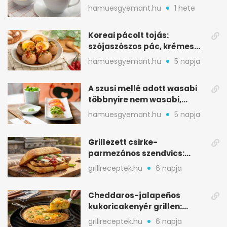
melegítő itala
hamuesgyemant.hu
1 hete
Koreai pácolt tojás:
szójaszószos pác, krémes
sárgája, pár óra alatt
hamuesgyemant.hu
5 napja
A szusi mellé adott wasabi
többnyire nem wasabi,
hanem fűszerkeverék
hamuesgyemant.hu
5 napja
Grillezett csirke-
parmezános szendvics:
ropogós csirke, olvadó sajt
grillreceptek.hu
6 napja
Cheddaros-jalapeños
kukoricakenyér grillen:
ropogós alj, puha belső
grillreceptek.hu
6 napja