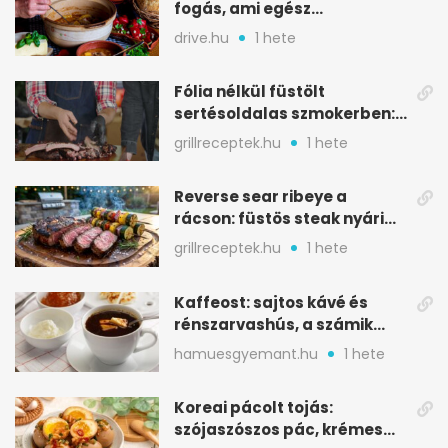
fogás, ami egész
csapatokat jóllakatott
drive.hu
1 hete
Fólia nélkül füstölt
sertésoldalas szmokerben:
ropogós bark, 6 óra
grillreceptek.hu
1 hete
Reverse sear ribeye a
rácson: füstös steak nyári
tökkebabbal
grillreceptek.hu
1 hete
Kaffeost: sajtos kávé és
rénszarvashús, a számik
melegítő itala
hamuesgyemant.hu
1 hete
Koreai pácolt tojás:
szójaszószos pác, krémes