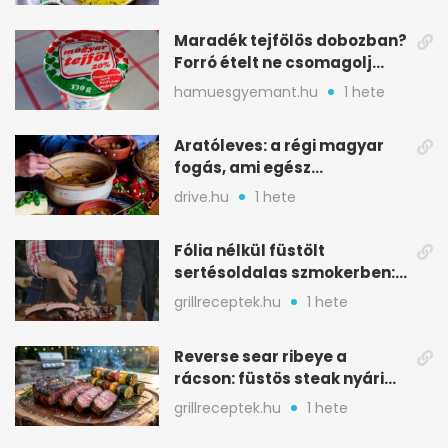
Maradék tejfölös dobozban?
Forró ételt ne csomagolj
ilyen tégelybe
hamuesgyemant.hu
1 hete
Aratóleves: a régi magyar
fogás, ami egész
csapatokat jóllakatott
drive.hu
1 hete
Fólia nélkül füstölt
sertésoldalas szmokerben:
ropogós bark, 6 óra
grillreceptek.hu
1 hete
Reverse sear ribeye a
rácson: füstös steak nyári
tökkebabbal
grillreceptek.hu
1 hete