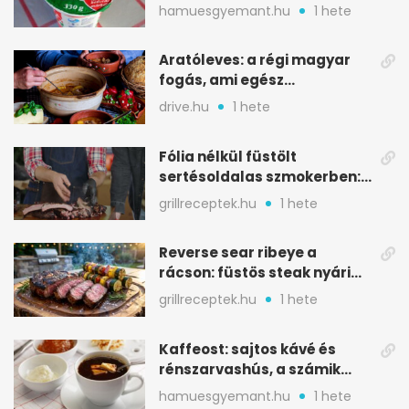
ilyen tégelybe
hamuesgyemant.hu
1 hete
Aratóleves: a régi magyar
fogás, ami egész
csapatokat jóllakatott
drive.hu
1 hete
Fólia nélkül füstölt
sertésoldalas szmokerben:
ropogós bark, 6 óra
grillreceptek.hu
1 hete
Reverse sear ribeye a
rácson: füstös steak nyári
tökkebabbal
grillreceptek.hu
1 hete
Kaffeost: sajtos kávé és
rénszarvashús, a számik
melegítő itala
hamuesgyemant.hu
1 hete