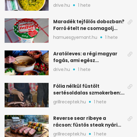
savanykás levese
drive.hu
1 hete
Maradék tejfölös dobozban?
Forró ételt ne csomagolj
ilyen tégelybe
hamuesgyemant.hu
1 hete
Aratóleves: a régi magyar
fogás, ami egész
csapatokat jóllakatott
drive.hu
1 hete
Fólia nélkül füstölt
sertésoldalas szmokerben:
ropogós bark, 6 óra
grillreceptek.hu
1 hete
Reverse sear ribeye a
rácson: füstös steak nyári
tökkebabbal
grillreceptek.hu
1 hete