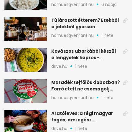
nélkül
hamuesgyemant.hu
6 napja
Túlárazott étterem? Ezekből
a jelekből gyorsan
észreveheted
hamuesgyemant.hu
1 hete
Kovászos uborkából készül
a lengyelek kapros-
savanykás levese
drive.hu
1 hete
Maradék tejfölös dobozban?
Forró ételt ne csomagolj
ilyen tégelybe
hamuesgyemant.hu
1 hete
Aratóleves: a régi magyar
fogás, ami egész
csapatokat jóllakatott
drive.hu
1 hete