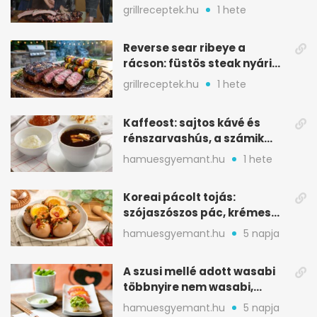
ropogós bark, 6 óra
grillreceptek.hu
1 hete
Reverse sear ribeye a
rácson: füstös steak nyári
tökkebabbal
grillreceptek.hu
1 hete
Kaffeost: sajtos kávé és
rénszarvashús, a számik
melegítő itala
hamuesgyemant.hu
1 hete
Koreai pácolt tojás:
szójaszószos pác, krémes
sárgája, pár óra alatt
hamuesgyemant.hu
5 napja
A szusi mellé adott wasabi
többnyire nem wasabi,
hanem fűszerkeverék
hamuesgyemant.hu
5 napja