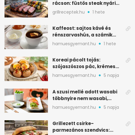
rácson: füstös steak nyári
tökkebabbal
grillreceptek.hu
1 hete
Kaffeost: sajtos kávé és
rénszarvashús, a számik
melegítő itala
hamuesgyemant.hu
1 hete
Koreai pácolt tojás:
szójaszószos pác, krémes
sárgája, pár óra alatt
hamuesgyemant.hu
5 napja
A szusi mellé adott wasabi
többnyire nem wasabi,
hanem fűszerkeverék
hamuesgyemant.hu
5 napja
Grillezett csirke-
parmezános szendvics: