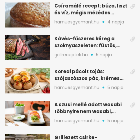
Csíramálé recept: búza, liszt
és víz, mégis mézédes
sütemény
hamuesgyemant.hu
4 napja
Kávés-fűszeres kéreg a
szoknyaszeleten: füstös,
csokoládés mélység
grillreceptek.hu
5 napja
Koreai pácolt tojás:
szójaszószos pác, krémes
sárgája, pár óra alatt
hamuesgyemant.hu
5 napja
A szusi mellé adott wasabi
többnyire nem wasabi,
hanem fűszerkeverék
hamuesgyemant.hu
5 napja
Grillezett csirke-