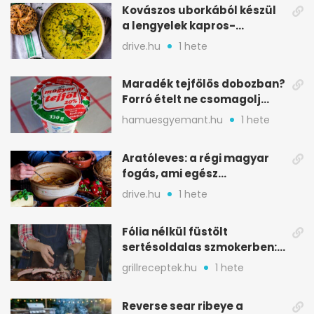
Kovászos uborkából készül
a lengyelek kapros-
savanykás levese
drive.hu
1 hete
Maradék tejfölös dobozban?
Forró ételt ne csomagolj
ilyen tégelybe
hamuesgyemant.hu
1 hete
Aratóleves: a régi magyar
fogás, ami egész
csapatokat jóllakatott
drive.hu
1 hete
Fólia nélkül füstölt
sertésoldalas szmokerben:
ropogós bark, 6 óra
grillreceptek.hu
1 hete
Reverse sear ribeye a