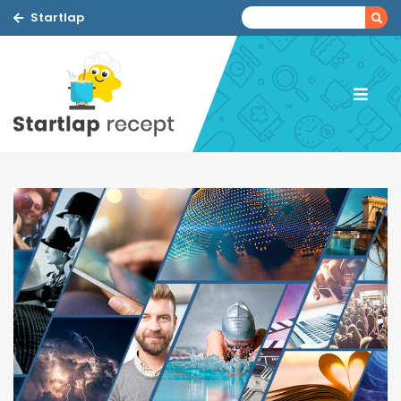
Startlap