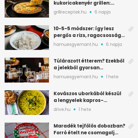
kukoricakenyér grillen:
ropogós alj, puha belső
grillreceptek.hu
6 napja
10-5-5 módszer: így lesz
pergős a rizs, ragacsosság
nélkül
hamuesgyemant.hu
6 napja
Túlárazott étterem? Ezekből
a jelekből gyorsan
észreveheted
hamuesgyemant.hu
1 hete
Kovászos uborkából készül
a lengyelek kapros-
savanykás levese
drive.hu
1 hete
Maradék tejfölös dobozban?
Forró ételt ne csomagolj