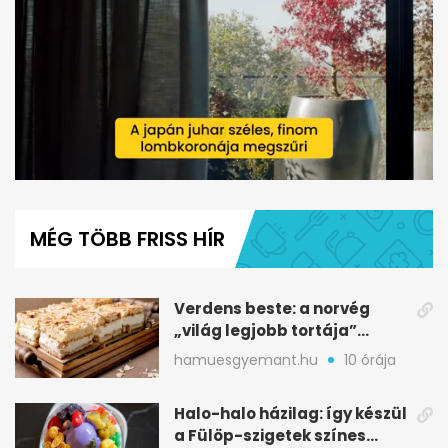
0
seconds
of
MÉG TÖBB FRISS HÍR
58
seconds
Verdens beste: a norvég
„világ legjobb tortája”
receptje lépésről lépésre
hamuesgyemant.hu
10 órája
Halo-halo házilag: így készül
a Fülöp-szigetek színes