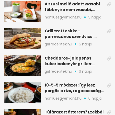
A szusi mellé adott wasabi
többnyire nem wasabi,
hanem fűszerkeverék
hamuesgyemant.hu
5 napja
Grillezett csirke-
parmezános szendvics:
ropogós csirke, olvadó sajt
grillreceptek.hu
6 napja
Cheddaros-jalapeños
kukoricakenyér grillen:
ropogós alj, puha belső
grillreceptek.hu
6 napja
10-5-5 módszer: így lesz
pergős a rizs, ragacsosság
nélkül
hamuesgyemant.hu
6 napja
Túlárazott étterem? Ezekből