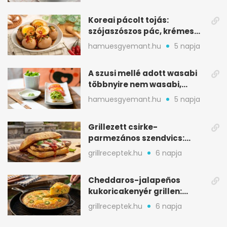
Koreai pácolt tojás:
szójaszószos pác, krémes
sárgája, pár óra alatt
hamuesgyemant.hu
5 napja
A szusi mellé adott wasabi
többnyire nem wasabi,
hanem fűszerkeverék
hamuesgyemant.hu
5 napja
Grillezett csirke-
parmezános szendvics:
ropogós csirke, olvadó sajt
grillreceptek.hu
6 napja
Cheddaros-jalapeños
kukoricakenyér grillen:
ropogós alj, puha belső
grillreceptek.hu
6 napja