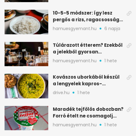
10-5-5 módszer: így lesz
pergős a rizs, ragacsosság
nélkül
hamuesgyemant.hu
6 napja
Túlárazott étterem? Ezekből
a jelekből gyorsan
észreveheted
hamuesgyemant.hu
1 hete
Kovászos uborkából készül
a lengyelek kapros-
savanykás levese
drive.hu
1 hete
Maradék tejfölös dobozban?
Forró ételt ne csomagolj
ilyen tégelybe
hamuesgyemant.hu
1 hete