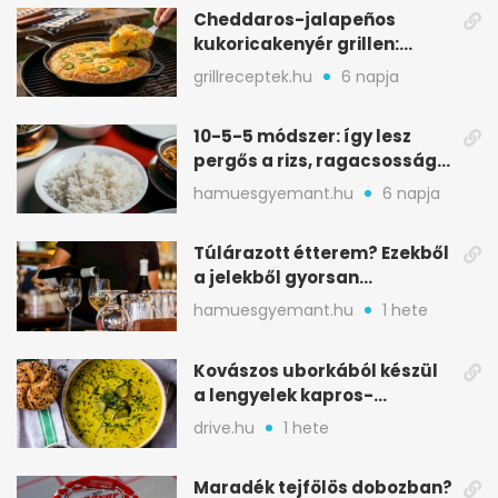
Cheddaros-jalapeños
kukoricakenyér grillen:
ropogós alj, puha belső
grillreceptek.hu
6 napja
10-5-5 módszer: így lesz
pergős a rizs, ragacsosság
nélkül
hamuesgyemant.hu
6 napja
Túlárazott étterem? Ezekből
a jelekből gyorsan
észreveheted
hamuesgyemant.hu
1 hete
Kovászos uborkából készül
a lengyelek kapros-
savanykás levese
drive.hu
1 hete
Maradék tejfölös dobozban?