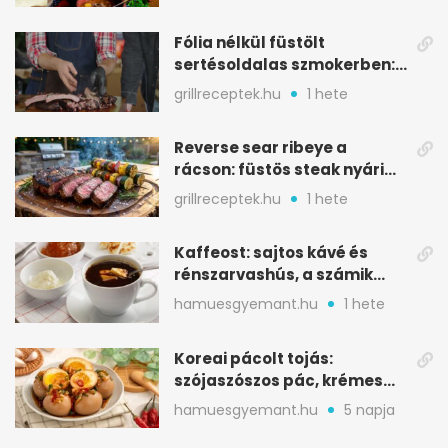
Fólia nélkül füstölt
sertésoldalas szmokerben:
ropogós bark, 6 óra
grillreceptek.hu
1 hete
Reverse sear ribeye a
rácson: füstös steak nyári
tökkebabbal
grillreceptek.hu
1 hete
Kaffeost: sajtos kávé és
rénszarvashús, a számik
melegítő itala
hamuesgyemant.hu
1 hete
Koreai pácolt tojás:
szójaszószos pác, krémes
sárgája, pár óra alatt
hamuesgyemant.hu
5 napja