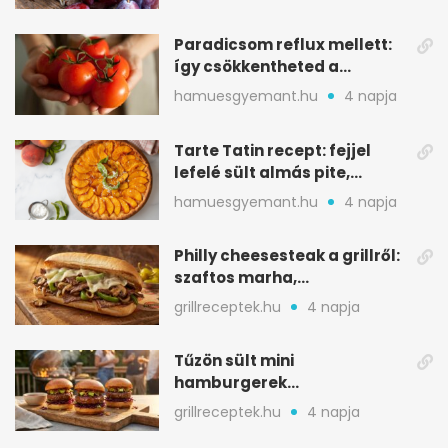
Paradicsom reflux mellett:
így csökkentheted a
gyomorégést
hamuesgyemant.hu
4 napja
Tarte Tatin recept: fejjel
lefelé sült almás pite,
ropogós aljjal
hamuesgyemant.hu
4 napja
Philly cheesesteak a grillről:
szaftos marha,
karamellizált hagyma
grillreceptek.hu
4 napja
Tűzön sült mini
hamburgerek
sobrasadával: csípős-
grillreceptek.hu
4 napja
mézes falatkák