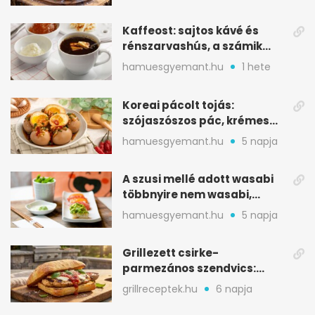
Kaffeost: sajtos kávé és
rénszarvashús, a számik
melegítő itala
hamuesgyemant.hu
1 hete
Koreai pácolt tojás:
szójaszószos pác, krémes
sárgája, pár óra alatt
hamuesgyemant.hu
5 napja
A szusi mellé adott wasabi
többnyire nem wasabi,
hanem fűszerkeverék
hamuesgyemant.hu
5 napja
Grillezett csirke-
parmezános szendvics:
ropogós csirke, olvadó sajt
grillreceptek.hu
6 napja