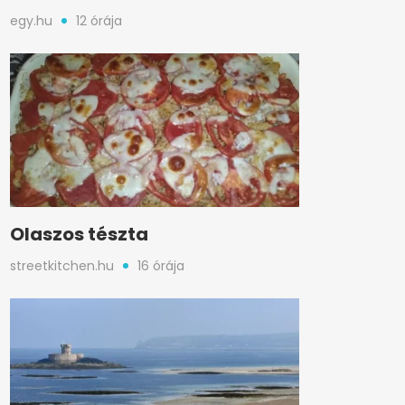
egy.hu
12 órája
Olaszos tészta
streetkitchen.hu
16 órája