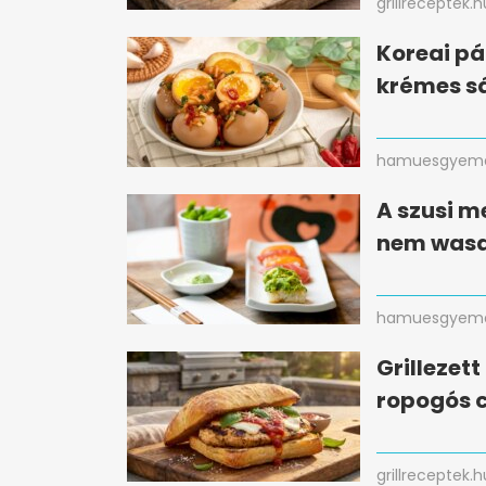
grillreceptek.h
Koreai pá
krémes sá
hamuesgyema
A szusi m
nem wasa
hamuesgyema
Grillezet
ropogós c
grillreceptek.h