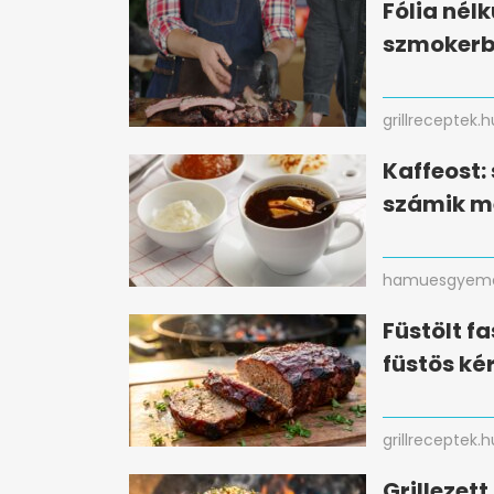
Fólia nélk
szmokerbe
grillreceptek.h
Kaffeost:
számik me
hamuesgyema
Füstölt fa
füstös ké
grillreceptek.h
Grillezett