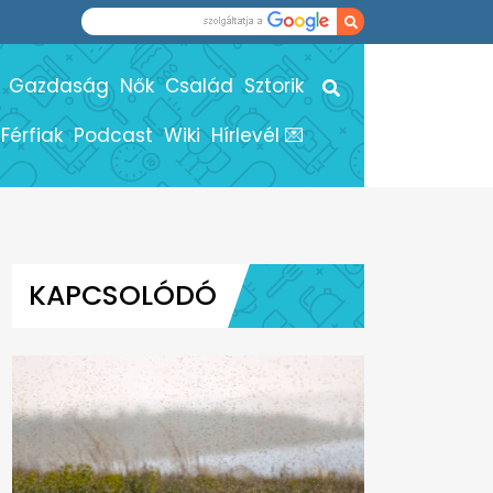
Gazdaság
Nők
Család
Sztorik
Férfiak
Podcast
Wiki
Hírlevél 💌
KAPCSOLÓDÓ