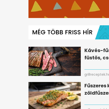
0
seconds
of
MÉG TÖBB FRISS HÍR
4
minutes,
41
seconds
Volume
0%
Kávés-fűs
füstös, c
grillreceptek.h
Fűszeres 
zöldfűsze