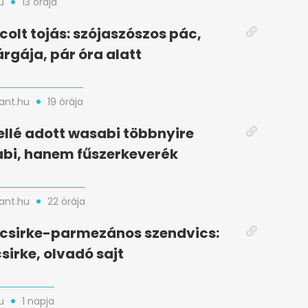
u
13 órája
colt tojás: szójaszószos pác,
rgája, pár óra alatt
nt.hu
19 órája
ellé adott wasabi többnyire
bi, hanem fűszerkeverék
nt.hu
22 órája
t csirke-parmezános szendvics:
sirke, olvadó sajt
u
1 napja