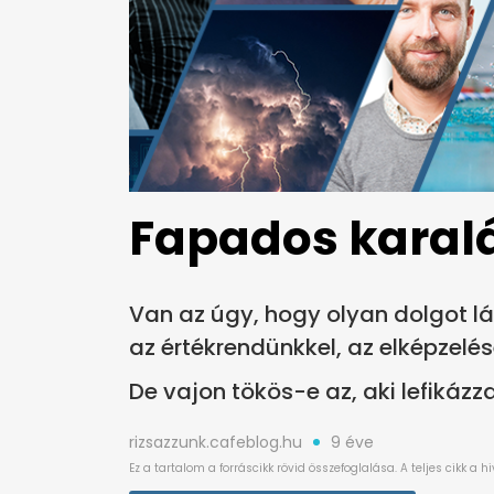
Fapados karal
Van az úgy, hogy olyan dolgot lá
az értékrendünkkel, az elképzelés
De vajon tökös-e az, aki lefikázza.
rizsazzunk.cafeblog.hu
9 éve