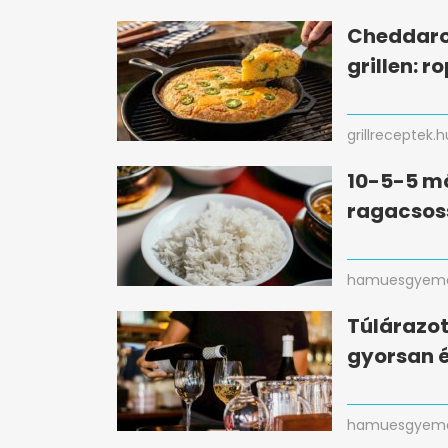
Cheddaro
grillen: r
grillreceptek.h
10-5-5 mó
ragacsos
hamuesgyema
Túlárazot
gyorsan 
hamuesgyema