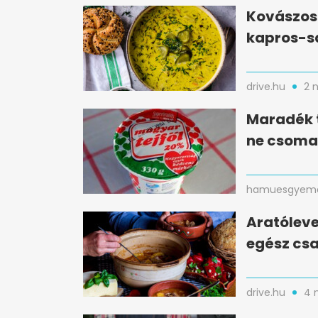
Kovászos 
kapros-s
drive.hu
2 
Maradék t
ne csomag
hamuesgyema
Aratóleve
egész csa
drive.hu
4 