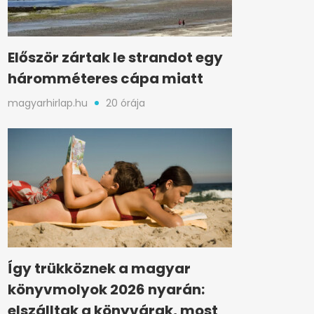
Először zártak le strandot egy
háromméteres cápa miatt
magyarhirlap.hu
20 órája
Így trükköznek a magyar
könyvmolyok 2026 nyarán:
elszálltak a könyvárak, most