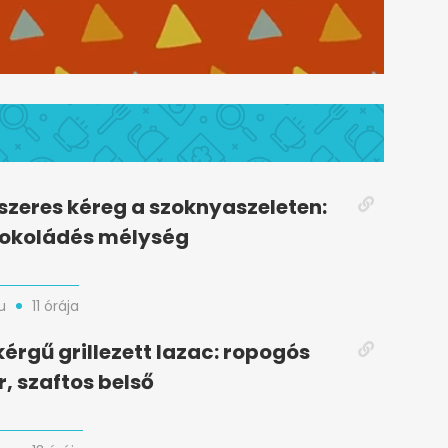
zeres kéreg a szoknyaszeleten:
sokoládés mélység
u
11 órája
kérgű grillezett lazac: ropogós
r, szaftos belső