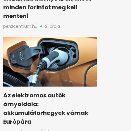
minden forintot meg kell
menteni
penzcentrum.hu
21 órája
Az elektromos autók
árnyoldala:
akkumulátorhegyek várnak
Európára