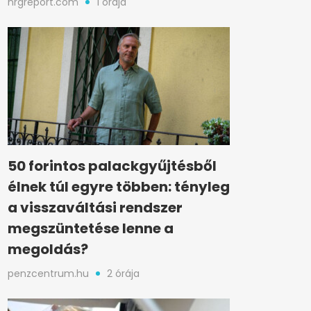
nrgreport.com
1 órája
50 forintos palackgyűjtésből
élnek túl egyre többen: tényleg
a visszaváltási rendszer
megszüntetése lenne a
megoldás?
penzcentrum.hu
2 órája