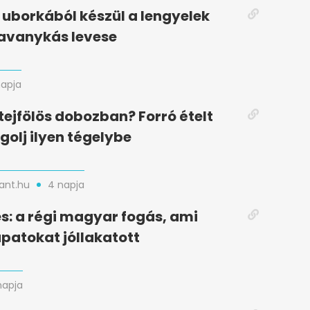
uborkából készül a lengyelek
avanykás levese
napja
ejfölös dobozban? Forró ételt
olj ilyen tégelybe
nt.hu
4 napja
s: a régi magyar fogás, ami
patokat jóllakatott
napja