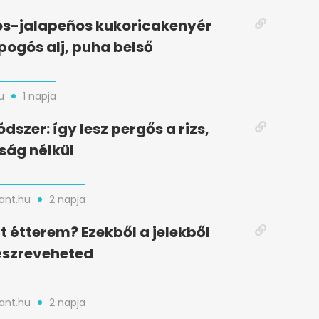
s-jalapeños kukoricakenyér
opogós alj, puha belső
u
1 napja
dszer: így lesz pergős a rizs,
ság nélkül
nt.hu
2 napja
t étterem? Ezekből a jelekből
észreveheted
nt.hu
2 napja