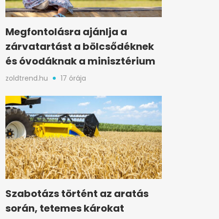
Megfontolásra ajánlja a
zárvatartást a bölcsődéknek
és óvodáknak a minisztérium
zoldtrend.hu
17 órája
Szabotázs történt az aratás
során, tetemes károkat