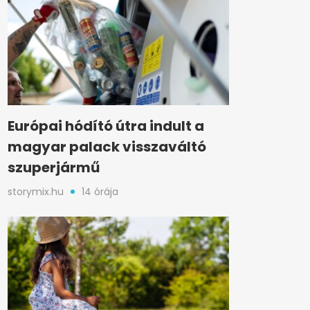
Európai hódító útra indult a
magyar palack visszaváltó
szuperjármű
storymix.hu
14 órája