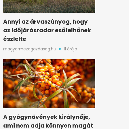
Annyi az árvaszúnyog, hogy
az időjárásradar esőfelhőnek
észlelte
magyarmezogazdasag.hu
11 órája
A gyógynövények királynője,
ami nem adja könnyen magát