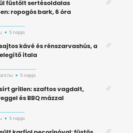
ül füstölt sertésoldalas
n: ropogós bark, 6 óra
u
5 napja
 sajtos kávé és rénszarvashús, a
legítő itala
nt.hu
5 napja
sírt grillen: szaftos vagdalt,
reggel és BBQ mázzal
u
5 napja
 sült karfiol pecorinóval: füstös,