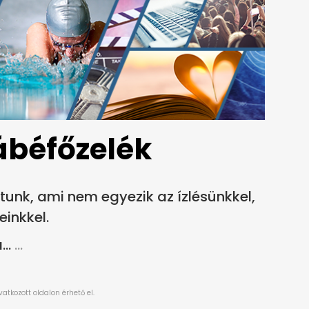
ábéfőzelék
tunk, ami nem egyezik az ízlésünkkel,
einkkel.
..