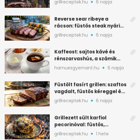
grillreceptek.hu
6 napja
Reverse sear ribeye a
rácson: füstös steak nyári
tökkebabbal
grillreceptek.hu
6 napja
Kaffeost: sajtos kávé és
rénszarvashús, a számik
melegítő itala
hamuesgyemant.hu
6 napja
Füstölt fasírt grillen: szaftos
vagdalt, füstös kéreggel és
BBQ mázzal
grillreceptek.hu
6 napja
Grillezett sült karfiol
pecorinóval: füstös,
karamellizált nyári kedvenc
grillreceptek.hu
1 hete