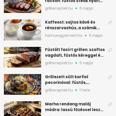
rácson: füstös steak nyári
tökkebabbal
grillreceptek.hu
6 napja
Kaffeost: sajtos kávé és
rénszarvashús, a számik
melegítő itala
hamuesgyemant.hu
6 napja
Füstölt fasírt grillen: szaftos
vagdalt, füstös kéreggel és
BBQ mázzal
grillreceptek.hu
6 napja
Grillezett sült karfiol
pecorinóval: füstös,
karamellizált nyári kedvenc
grillreceptek.hu
1 hete
Marha rendang maláj
módra: lassú főzéssel lesz
igazán szaftos