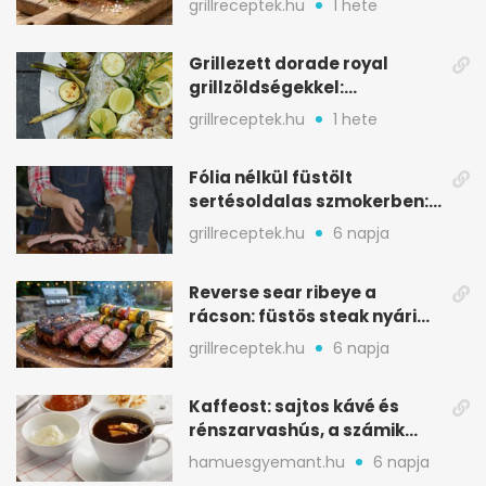
grillreceptek.hu
1 hete
Grillezett dorade royal
grillzöldségekkel:
mediterrán ízek a rostélyról
grillreceptek.hu
1 hete
Fólia nélkül füstölt
sertésoldalas szmokerben:
ropogós bark, 6 óra
grillreceptek.hu
6 napja
Reverse sear ribeye a
rácson: füstös steak nyári
tökkebabbal
grillreceptek.hu
6 napja
Kaffeost: sajtos kávé és
rénszarvashús, a számik
melegítő itala
hamuesgyemant.hu
6 napja