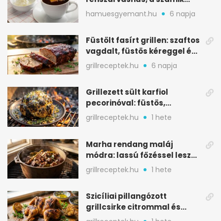
melegítő itala
hamuesgyemant.hu
6 napja
Füstölt fasírt grillen: szaftos
vagdalt, füstös kéreggel és
BBQ mázzal
grillreceptek.hu
6 napja
Grillezett sült karfiol
pecorinóval: füstös,
karamellizált nyári kedvenc
grillreceptek.hu
1 hete
Marha rendang maláj
módra: lassú főzéssel lesz
igazán szaftos
grillreceptek.hu
1 hete
Szicíliai pillangózott
grillcsirke citrommal és
oregánóval