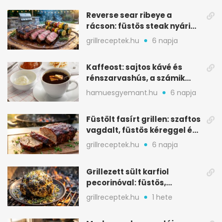
Reverse sear ribeye a
rácson: füstös steak nyári
tökkebabbal
grillreceptek.hu
6 napja
Kaffeost: sajtos kávé és
rénszarvashús, a számik
melegítő itala
hamuesgyemant.hu
6 napja
Füstölt fasírt grillen: szaftos
vagdalt, füstös kéreggel és
BBQ mázzal
grillreceptek.hu
6 napja
Grillezett sült karfiol
pecorinóval: füstös,
karamellizált nyári kedvenc
grillreceptek.hu
1 hete