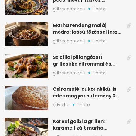
karamellizált nyári kedvenc
grillreceptek.hu
1 hete
Marha rendang maláj
módra: lassú főzéssel lesz
igazán szaftos
grillreceptek.hu
1 hete
Szicíliai pillangózott
grillcsirke citrommal és
oregánóval
grillreceptek.hu
1 hete
Csíramálé: cukor nélkül is
édes magyar sütemény 3
alapanyagból
drive.hu
1 hete
Koreai galbi a grillen:
karamellizált marha
rövidborda gyorsan