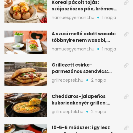
Koreai pácolt tojás:
szójaszószos pác, krémes
sárgája, pár óra alatt
hamuesgyemant.hu
1 napja
A szusi mellé adott wasabi
többnyire nem wasabi,
hanem fűszerkeverék
hamuesgyemant.hu
1 napja
Grillezett csirke-
parmezános szendvics:
ropogós csirke, olvadó sajt
grillreceptek.hu
2 napja
Cheddaros-jalapeños
kukoricakenyér grillen:
ropogós alj, puha belső
grillreceptek.hu
2 napja
10-5-5 módszer: így lesz