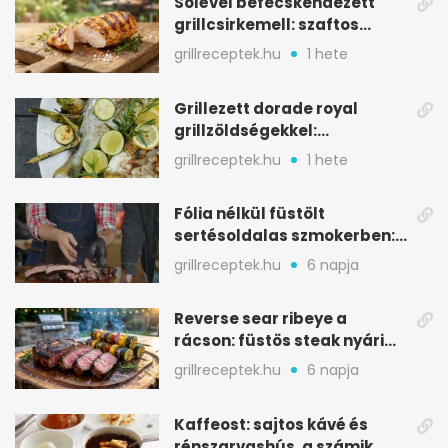
Sólével befecskendezett
grillcsirkemell: szaftos
marad, nem szárad ki
grillreceptek.hu
1 hete
Grillezett dorade royal
grillzöldségekkel:
mediterrán ízek a rostélyról
grillreceptek.hu
1 hete
Fólia nélkül füstölt
sertésoldalas szmokerben:
ropogós bark, 6 óra
grillreceptek.hu
6 napja
Reverse sear ribeye a
rácson: füstös steak nyári
tökkebabbal
grillreceptek.hu
6 napja
Kaffeost: sajtos kávé és
rénszarvashús, a számik