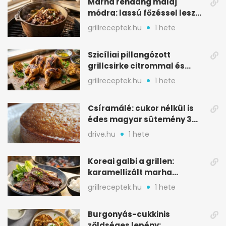
Marha rendang maláj
módra: lassú főzéssel lesz
igazán szaftos
grillreceptek.hu
1 hete
Szicíliai pillangózott
grillcsirke citrommal és
oregánóval
grillreceptek.hu
1 hete
Csíramálé: cukor nélkül is
édes magyar sütemény 3
alapanyagból
drive.hu
1 hete
Koreai galbi a grillen:
karamellizált marha
rövidborda gyorsan
grillreceptek.hu
1 hete
Burgonyás-cukkinis
zöldséges lepény: