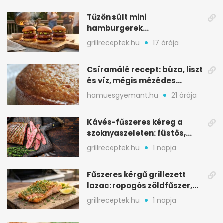
seconds
Tűzön sült mini
hamburgerek
sobrasadával: csípős-
grillreceptek.hu
17 órája
mézes falatkák
Csíramálé recept: búza, liszt
és víz, mégis mézédes
sütemény
hamuesgyemant.hu
21 órája
Kávés-fűszeres kéreg a
szoknyaszeleten: füstös,
csokoládés mélység
grillreceptek.hu
1 napja
Fűszeres kérgű grillezett
lazac: ropogós zöldfűszer,
szaftos belső
grillreceptek.hu
1 napja