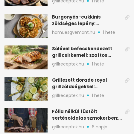
grillreceptek.hu
1 hete
Burgonyás-cukkinis
zöldséges lepény:
aranybarna, szaftos, hús
hamuesgyemant.hu
1 hete
nélkül is
Sólével befecskendezett
grillcsirkemell: szaftos
marad, nem szárad ki
grillreceptek.hu
1 hete
Grillezett dorade royal
grillzöldségekkel:
mediterrán ízek a rostélyról
grillreceptek.hu
1 hete
Fólia nélkül füstölt
sertésoldalas szmokerben:
ropogós bark, 6 óra
grillreceptek.hu
6 napja