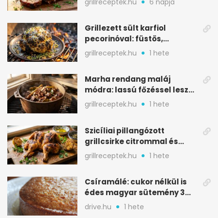
grillreceptek.hu
6 napja
Grillezett sült karfiol
pecorinóval: füstös,
karamellizált nyári kedvenc
grillreceptek.hu
1 hete
Marha rendang maláj
módra: lassú főzéssel lesz
igazán szaftos
grillreceptek.hu
1 hete
Szicíliai pillangózott
grillcsirke citrommal és
oregánóval
grillreceptek.hu
1 hete
Csíramálé: cukor nélkül is
édes magyar sütemény 3
alapanyagból
drive.hu
1 hete