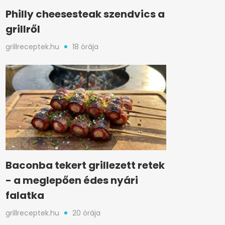
Philly cheesesteak szendvics a
grillről
grillreceptek.hu
18 órája
Baconba tekert grillezett retek
- a meglepően édes nyári
falatka
grillreceptek.hu
20 órája