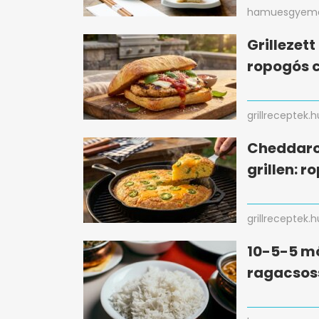
hamuesgyema
Grillezet
ropogós c
grillreceptek.h
Cheddaro
grillen: r
grillreceptek.h
10-5-5 mó
ragacsos