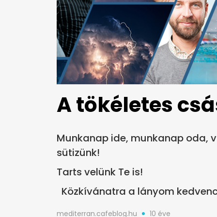
A tökéletes cs
Munkanap ide, munkanap oda, va
sütizünk!
Tarts velünk Te is!
Közkívánatra a lányom kedvence,
mediterran.cafeblog.hu
10 éve