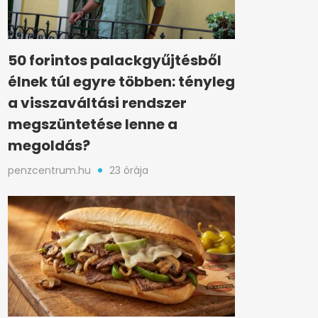
50 forintos palackgyűjtésből
élnek túl egyre többen: tényleg
a visszaváltási rendszer
megszüntetése lenne a
megoldás?
penzcentrum.hu
23 órája