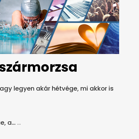
ászármorzsa
gy legyen akár hétvége, mi akkor is
 a...