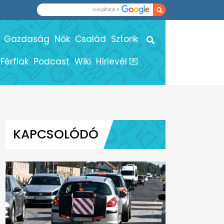
Gazdaság
Nők
Család
Sztorik
Férfiak
Podcast
Wiki
Hírlevél 💌
KAPCSOLÓDÓ