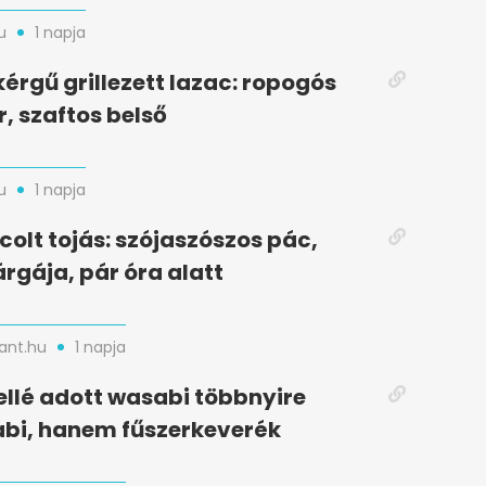
u
1 napja
kérgű grillezett lazac: ropogós
r, szaftos belső
u
1 napja
colt tojás: szójaszószos pác,
rgája, pár óra alatt
nt.hu
1 napja
ellé adott wasabi többnyire
bi, hanem fűszerkeverék