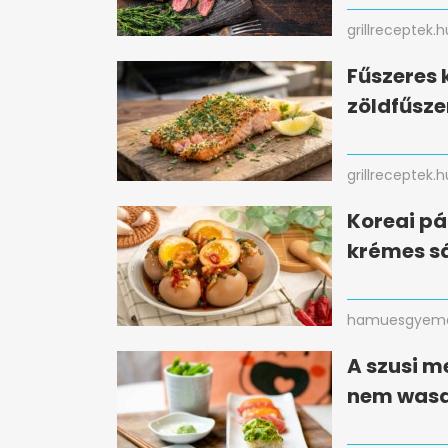
grillreceptek.h
Fűszeres 
zöldfűsze
grillreceptek.h
Koreai pá
krémes sá
hamuesgyema
A szusi m
nem wasa