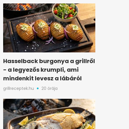
Hasselback burgonya a grillről
- a legyezős krumpli, ami
mindenkit levesz a lábáról
grillreceptek.hu
20 órája