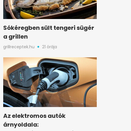
Sókéregben sült tengeri sügér
a grillen
grillreceptek.hu
21 órája
Az elektromos autók
árnyoldala: