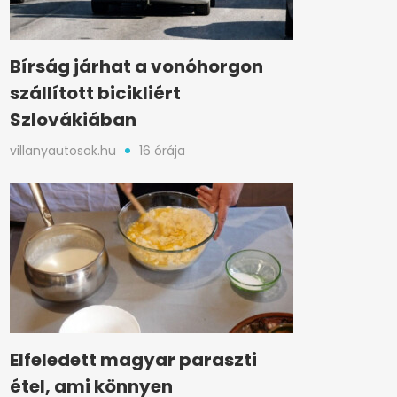
Bírság járhat a vonóhorgon
szállított bicikliért
Szlovákiában
villanyautosok.hu
16 órája
Elfeledett magyar paraszti
étel, ami könnyen