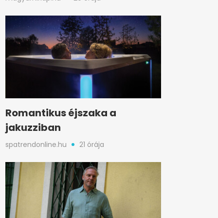
Romantikus éjszaka a
jakuzziban
spatrendonline.hu
21 órája