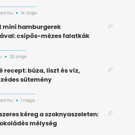
nt.hu
14 órája
t mini hamburgerek
ával: csípős-mézes falatkák
u
20 órája
recept: búza, liszt és víz,
zédes sütemény
nt.hu
1 napja
zeres kéreg a szoknyaszeleten:
sokoládés mélység