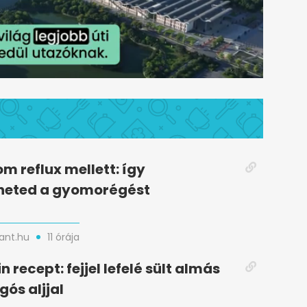
m reflux mellett: így
heted a gyomorégést
nt.hu
11 órája
n recept: fejjel lefelé sült almás
gós aljjal