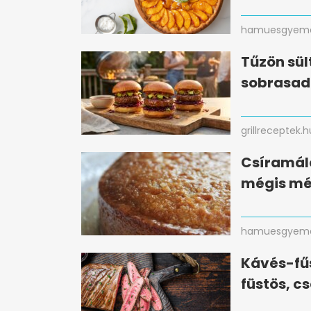
hamuesgyema
Tűzön sül
sobrasad
grillreceptek.h
Csíramálé 
mégis mé
hamuesgyema
Kávés-fűs
füstös, c