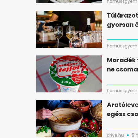
hamuesgyema
Túlárazot
gyorsan 
hamuesgyema
Maradék t
ne csomag
hamuesgyema
Aratóleve
egész csa
drive.hu
5 