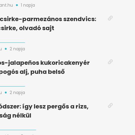
nt.hu
1 napja
t csirke-parmezános szendvics:
sirke, olvadó sajt
u
2 napja
s-jalapeños kukoricakenyér
opogós alj, puha belső
u
2 napja
dszer: így lesz pergős a rizs,
ság nélkül