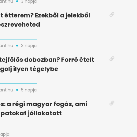
nt.hu
3 napja
t étterem? Ezekből a jelekből
észreveheted
nt.hu
3 napja
ejfölös dobozban? Forró ételt
olj ilyen tégelybe
nt.hu
5 napja
s: a régi magyar fogás, ami
patokat jóllakatott
napja