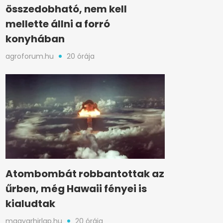
összedobható, nem kell
mellette állni a forró
konyhában
agroforum.hu
20 órája
Atombombát robbantottak az
űrben, még Hawaii fényei is
kialudtak
magyarhirlap.hu
20 órája