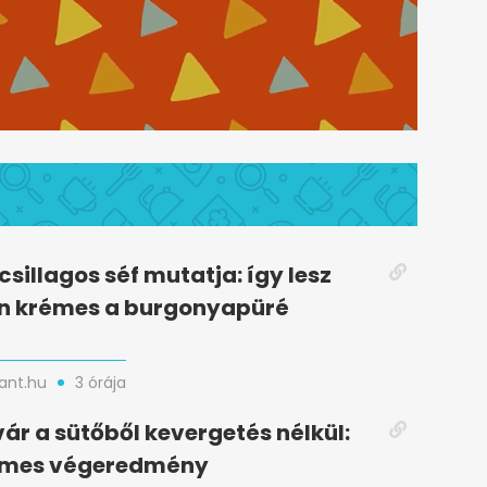
csillagos séf mutatja: így lesz
n krémes a burgonyapüré
nt.hu
3 órája
vár a sütőből kevergetés nélkül:
lymes végeredmény