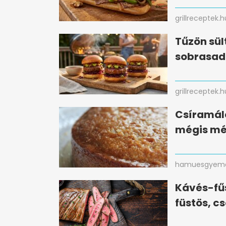
grillreceptek.h
Tűzön sül
sobrasad
grillreceptek.h
Csíramálé 
mégis mé
hamuesgyema
Kávés-fűs
füstös, c