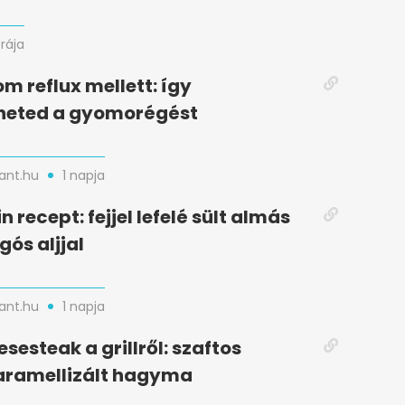
órája
m reflux mellett: így
heted a gyomorégést
nt.hu
1 napja
n recept: fejjel lefelé sült almás
gós aljjal
nt.hu
1 napja
esesteak a grillről: szaftos
aramellizált hagyma