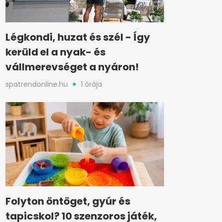
Légkondi, huzat és szél - Így
kerüld el a nyak- és
vállmerevséget a nyáron!
spatrendonline.hu
1 órája
Folyton öntöget, gyúr és
tapicskol? 10 szenzoros játék,