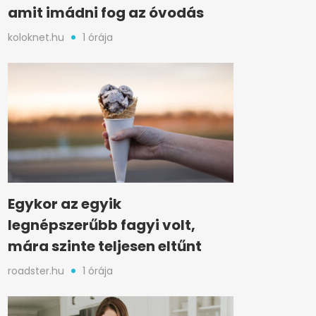
amit imádni fog az óvodás
koloknet.hu
1 órája
Egykor az egyik
legnépszerűbb fagyi volt,
mára szinte teljesen eltűnt
roadster.hu
1 órája