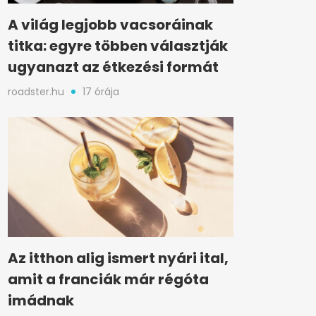
A világ legjobb vacsoráinak
titka: egyre többen választják
ugyanazt az étkezési formát
roadster.hu
17 órája
Az itthon alig ismert nyári ital,
amit a franciák már régóta
imádnak