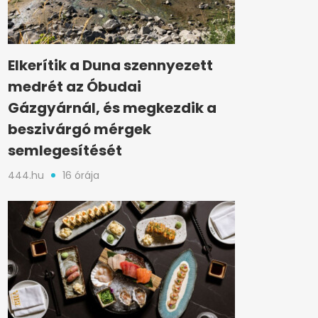
Elkerítik a Duna szennyezett
medrét az Óbudai
Gázgyárnál, és megkezdik a
beszivárgó mérgek
semlegesítését
444.hu
16 órája