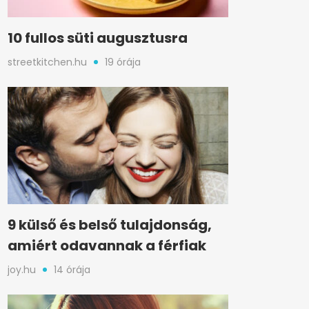
10 fullos süti augusztusra
streetkitchen.hu
19 órája
9 külső és belső tulajdonság,
amiért odavannak a férfiak
joy.hu
14 órája