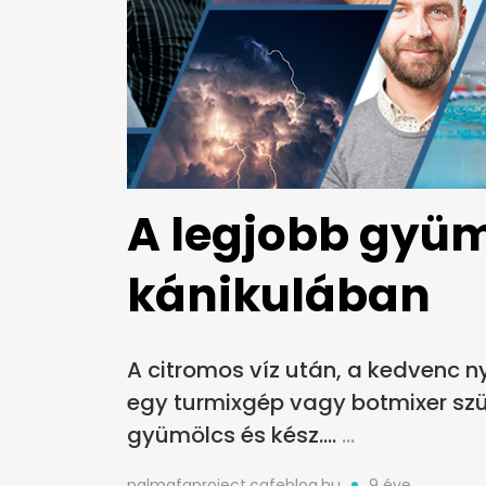
A legjobb gyüm
kánikulában
A citromos víz után, a kedvenc n
egy turmixgép vagy botmixer szü
gyümölcs és kész....
palmafaproject.cafeblog.hu
9 éve