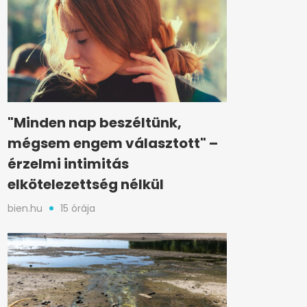
"Minden nap beszéltünk,
mégsem engem választott" –
érzelmi intimitás
elkötelezettség nélkül
bien.hu
15 órája