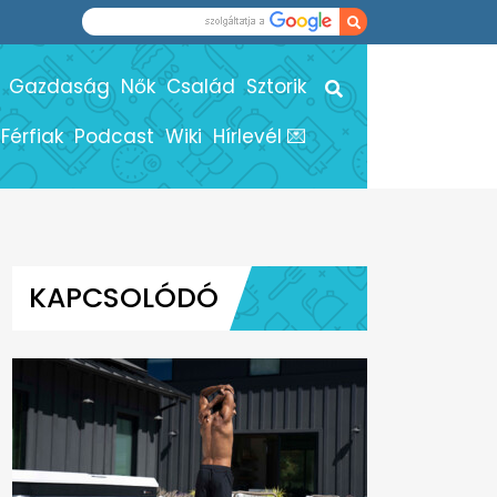
Gazdaság
Nők
Család
Sztorik
Férfiak
Podcast
Wiki
Hírlevél 💌
KAPCSOLÓDÓ