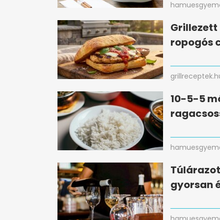
hamuesgyema
Grillezet
ropogós c
grillreceptek.h
10-5-5 mó
ragacsos
hamuesgyema
Túlárazot
gyorsan 
hamuesgyema