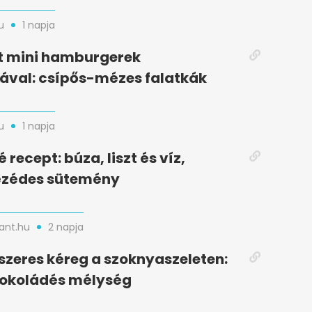
u
1 napja
t mini hamburgerek
ával: csípős-mézes falatkák
u
1 napja
recept: búza, liszt és víz,
zédes sütemény
nt.hu
2 napja
zeres kéreg a szoknyaszeleten:
sokoládés mélység