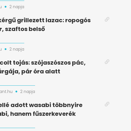
u
2 napja
kérgű grillezett lazac: ropogós
r, szaftos belső
u
2 napja
colt tojás: szójaszószos pác,
rgája, pár óra alatt
nt.hu
2 napja
ellé adott wasabi többnyire
bi, hanem fűszerkeverék