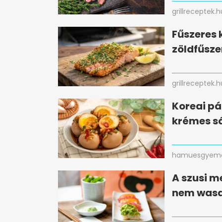
grillreceptek.h
Fűszeres 
zöldfűsze
grillreceptek.h
Koreai pá
krémes sá
hamuesgyema
A szusi m
nem wasa