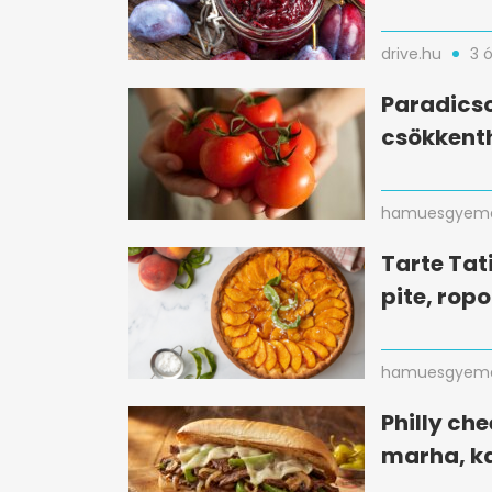
drive.hu
3 
Paradicso
csökkent
hamuesgyema
Tarte Tati
pite, ropo
hamuesgyema
Philly che
marha, k