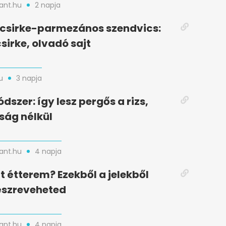
nt.hu
2 napja
t csirke-parmezános szendvics:
sirke, olvadó sajt
u
3 napja
dszer: így lesz pergős a rizs,
ság nélkül
nt.hu
4 napja
t étterem? Ezekből a jelekből
észreveheted
nt.hu
4 napja