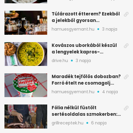
Túlárazott étterem? Ezekből
a jelekből gyorsan
észreveheted
hamuesgyemant.hu
3 napja
Kovászos uborkából készül
a lengyelek kapros-
savanykás levese
drive.hu
3 napja
Maradék tejfölös dobozban?
Forró ételt ne csomagolj
ilyen tégelybe
hamuesgyemant.hu
4 napja
Fólia nélkül füstölt
sertésoldalas szmokerben:
ropogós bark, 6 óra
grillreceptek.hu
6 napja