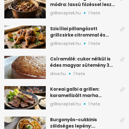
módra: lassú főzéssel lesz
igazán szaftos
grillreceptek.hu
1 hete
Szicíliai pillangózott
grillcsirke citrommal és
oregánóval
grillreceptek.hu
1 hete
Csíramálé: cukor nélkül is
édes magyar sütemény 3
alapanyagból
drive.hu
1 hete
Koreai galbi a grillen:
karamellizált marha
rövidborda gyorsan
grillreceptek.hu
1 hete
Burgonyás-cukkinis
zöldséges lepény: