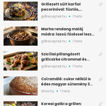
Grillezett sült karfiol
pecorinóval: füstös,
karamellizált nyári kedvenc
grillreceptek.hu
1 hete
Marha rendang maláj
módra: lassú főzéssel lesz
igazán szaftos
grillreceptek.hu
1 hete
Szicíliai pillangózott
grillcsirke citrommal és
oregánóval
grillreceptek.hu
1 hete
Csíramálé: cukor nélkül is
édes magyar sütemény 3
alapanyagból
drive.hu
1 hete
Koreai galbi a grillen: