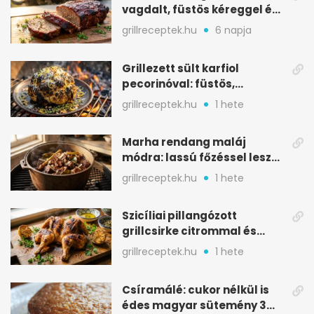
vagdalt, füstös kéreggel és
BBQ mázzal
grillreceptek.hu
6 napja
Grillezett sült karfiol
pecorinóval: füstös,
karamellizált nyári kedvenc
grillreceptek.hu
1 hete
Marha rendang maláj
módra: lassú főzéssel lesz
igazán szaftos
grillreceptek.hu
1 hete
Szicíliai pillangózott
grillcsirke citrommal és
oregánóval
grillreceptek.hu
1 hete
Csíramálé: cukor nélkül is
édes magyar sütemény 3