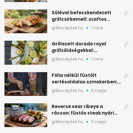
nélkül is
Sólével befecskendezett
grillcsirkemell: szaftos
marad, nem szárad ki
grillreceptek.hu
1 hete
Grillezett dorade royal
grillzöldségekkel:
mediterrán ízek a rostélyról
grillreceptek.hu
1 hete
Fólia nélkül füstölt
sertésoldalas szmokerben:
ropogós bark, 6 óra
grillreceptek.hu
6 napja
Reverse sear ribeye a
rácson: füstös steak nyári
tökkebabbal
grillreceptek.hu
6 napja