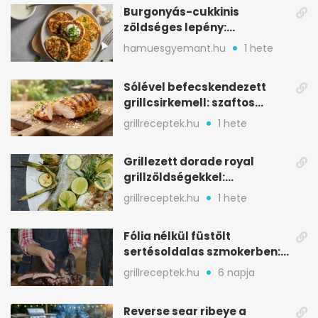
Burgonyás-cukkinis
zöldséges lepény:
aranybarna, szaftos, hús
hamuesgyemant.hu
1 hete
nélkül is
Sólével befecskendezett
grillcsirkemell: szaftos
marad, nem szárad ki
grillreceptek.hu
1 hete
Grillezett dorade royal
grillzöldségekkel:
mediterrán ízek a rostélyról
grillreceptek.hu
1 hete
Fólia nélkül füstölt
sertésoldalas szmokerben:
ropogós bark, 6 óra
grillreceptek.hu
6 napja
Reverse sear ribeye a