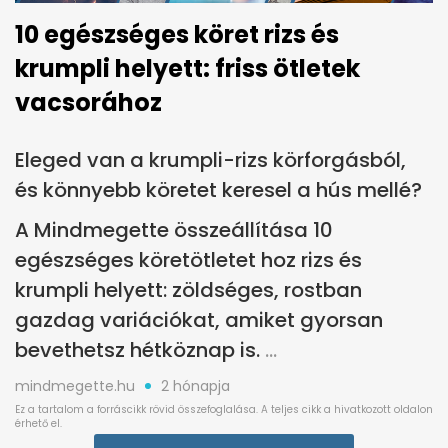
10 egészséges köret rizs és
krumpli helyett: friss ötletek
vacsorához
Eleged van a krumpli-rizs körforgásból,
és könnyebb köretet keresel a hús mellé?
A Mindmegette összeállítása 10
egészséges köretötletet hoz rizs és
krumpli helyett: zöldséges, rostban
gazdag variációkat, amiket gyorsan
bevethetsz hétköznap is.
mindmegette.hu
2 hónapja