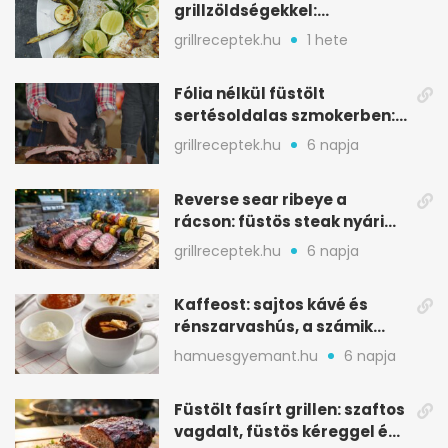
grillzöldségekkel:
mediterrán ízek a rostélyról
grillreceptek.hu
1 hete
Fólia nélkül füstölt
sertésoldalas szmokerben:
ropogós bark, 6 óra
grillreceptek.hu
6 napja
Reverse sear ribeye a
rácson: füstös steak nyári
tökkebabbal
grillreceptek.hu
6 napja
Kaffeost: sajtos kávé és
rénszarvashús, a számik
melegítő itala
hamuesgyemant.hu
6 napja
Füstölt fasírt grillen: szaftos
vagdalt, füstös kéreggel és