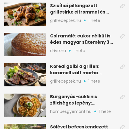
Szicíliai pillangózott
grillcsirke citrommal és
oregánóval
grillreceptek.hu
1 hete
Csíramálé: cukor nélkül is
édes magyar sütemény 3
alapanyagból
drive.hu
1 hete
Koreai galbi a grillen:
karamellizált marha
rövidborda gyorsan
grillreceptek.hu
1 hete
Burgonyás-cukkinis
zöldséges lepény:
aranybarna, szaftos, hús
hamuesgyemant.hu
1 hete
nélkül is
Sólével befecskendezett