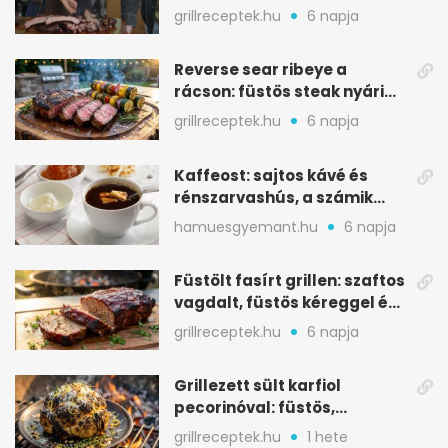
ropogós bark, 6 óra
grillreceptek.hu
6 napja
Reverse sear ribeye a
rácson: füstös steak nyári
tökkebabbal
grillreceptek.hu
6 napja
Kaffeost: sajtos kávé és
rénszarvashús, a számik
melegítő itala
hamuesgyemant.hu
6 napja
Füstölt fasírt grillen: szaftos
vagdalt, füstös kéreggel és
BBQ mázzal
grillreceptek.hu
6 napja
Grillezett sült karfiol
pecorinóval: füstös,
karamellizált nyári kedvenc
grillreceptek.hu
1 hete