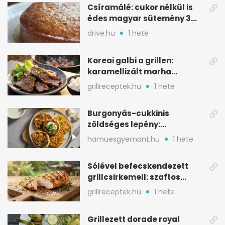
Csíramálé: cukor nélkül is
édes magyar sütemény 3
alapanyagból
drive.hu
1 hete
Koreai galbi a grillen:
karamellizált marha
rövidborda gyorsan
grillreceptek.hu
1 hete
Burgonyás-cukkinis
zöldséges lepény:
aranybarna, szaftos, hús
hamuesgyemant.hu
1 hete
nélkül is
Sólével befecskendezett
grillcsirkemell: szaftos
marad, nem szárad ki
grillreceptek.hu
1 hete
Grillezett dorade royal