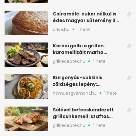
Csíramálé: cukor nélkül is
édes magyar sütemény 3
alapanyagból
drive.hu
1 hete
Koreai galbi a grillen:
karamellizált marha
rövidborda gyorsan
grillreceptek.hu
1 hete
Burgonyás-cukkinis
zöldséges lepény:
aranybarna, szaftos, hús
hamuesgyemant.hu
1 hete
nélkül is
Sólével befecskendezett
grillcsirkemell: szaftos
marad, nem szárad ki
grillreceptek.hu
1 hete