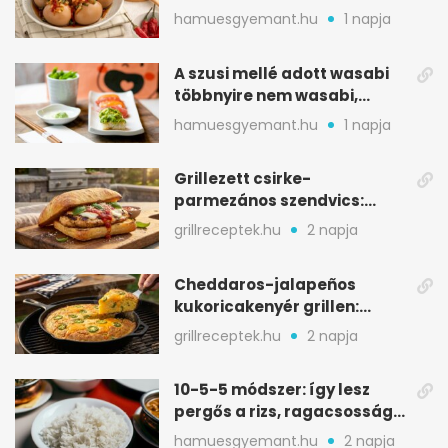
sárgája, pár óra alatt
hamuesgyemant.hu
1 napja
A szusi mellé adott wasabi
többnyire nem wasabi,
hanem fűszerkeverék
hamuesgyemant.hu
1 napja
Grillezett csirke-
parmezános szendvics:
ropogós csirke, olvadó sajt
grillreceptek.hu
2 napja
Cheddaros-jalapeños
kukoricakenyér grillen:
ropogós alj, puha belső
grillreceptek.hu
2 napja
10-5-5 módszer: így lesz
pergős a rizs, ragacsosság
nélkül
hamuesgyemant.hu
2 napja