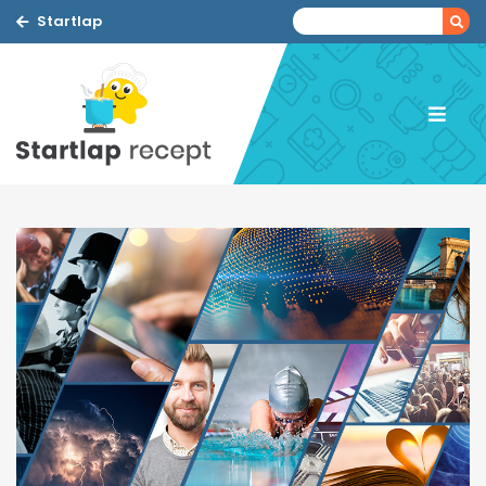
Startlap