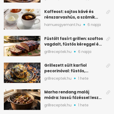
Kaffeost: sajtos kávé és
rénszarvashús, a számik
melegítő itala
hamuesgyemant.hu
6 napja
Füstölt fasírt grillen: szaftos
vagdalt, füstös kéreggel és
BBQ mázzal
grillreceptek.hu
6 napja
Grillezett sült karfiol
pecorinóval: füstös,
karamellizált nyári kedvenc
grillreceptek.hu
1 hete
Marha rendang maláj
módra: lassú főzéssel lesz
igazán szaftos
grillreceptek.hu
1 hete