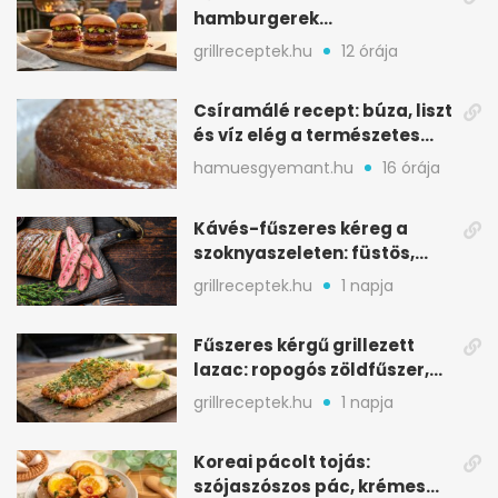
hamburgerek
sobrasadával: csípős-
grillreceptek.hu
12 órája
mézes falatkák
Csíramálé recept: búza, liszt
és víz elég a természetes
édességhez
hamuesgyemant.hu
16 órája
Kávés-fűszeres kéreg a
szoknyaszeleten: füstös,
csokoládés mélység
grillreceptek.hu
1 napja
Fűszeres kérgű grillezett
lazac: ropogós zöldfűszer,
szaftos belső
grillreceptek.hu
1 napja
Koreai pácolt tojás:
szójaszószos pác, krémes