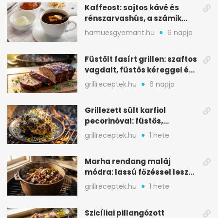
Kaffeost: sajtos kávé és
rénszarvashús, a számik
melegítő itala
hamuesgyemant.hu
6 napja
Füstölt fasírt grillen: szaftos
vagdalt, füstös kéreggel és
BBQ mázzal
grillreceptek.hu
6 napja
Grillezett sült karfiol
pecorinóval: füstös,
karamellizált nyári kedvenc
grillreceptek.hu
1 hete
Marha rendang maláj
módra: lassú főzéssel lesz
igazán szaftos
grillreceptek.hu
1 hete
Szicíliai pillangózott