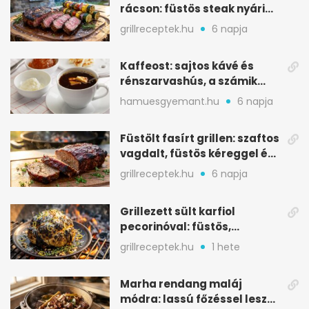
rácson: füstös steak nyári
tökkebabbal
grillreceptek.hu
6 napja
Kaffeost: sajtos kávé és
rénszarvashús, a számik
melegítő itala
hamuesgyemant.hu
6 napja
Füstölt fasírt grillen: szaftos
vagdalt, füstös kéreggel és
BBQ mázzal
grillreceptek.hu
6 napja
Grillezett sült karfiol
pecorinóval: füstös,
karamellizált nyári kedvenc
grillreceptek.hu
1 hete
Marha rendang maláj
módra: lassú főzéssel lesz