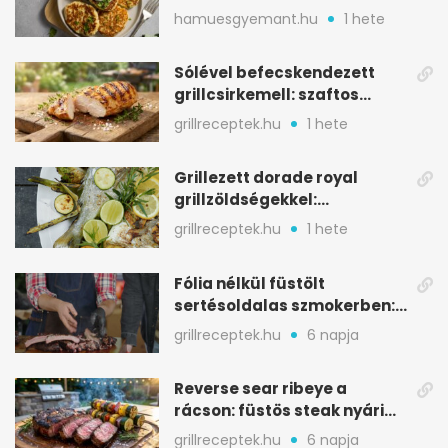
aranybarna, szaftos, hús
hamuesgyemant.hu
1 hete
nélkül is
Sólével befecskendezett
grillcsirkemell: szaftos
marad, nem szárad ki
grillreceptek.hu
1 hete
Grillezett dorade royal
grillzöldségekkel:
mediterrán ízek a rostélyról
grillreceptek.hu
1 hete
Fólia nélkül füstölt
sertésoldalas szmokerben:
ropogós bark, 6 óra
grillreceptek.hu
6 napja
Reverse sear ribeye a
rácson: füstös steak nyári
tökkebabbal
grillreceptek.hu
6 napja