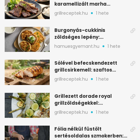
karamellizált marha
rövidborda gyorsan
grillreceptek.hu
1 hete
Burgonyás-cukkinis
zöldséges lepény:
aranybarna, szaftos, hús
hamuesgyemant.hu
1 hete
nélkül is
Sólével befecskendezett
grillcsirkemell: szaftos
marad, nem szárad ki
grillreceptek.hu
1 hete
Grillezett dorade royal
grillzöldségekkel:
mediterrán ízek a rostélyról
grillreceptek.hu
1 hete
Fólia nélkül füstölt
sertésoldalas szmokerben: