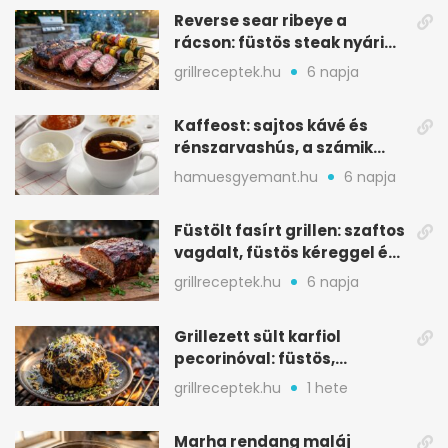
Reverse sear ribeye a
rácson: füstös steak nyári
tökkebabbal
grillreceptek.hu
6 napja
Kaffeost: sajtos kávé és
rénszarvashús, a számik
melegítő itala
hamuesgyemant.hu
6 napja
Füstölt fasírt grillen: szaftos
vagdalt, füstös kéreggel és
BBQ mázzal
grillreceptek.hu
6 napja
Grillezett sült karfiol
pecorinóval: füstös,
karamellizált nyári kedvenc
grillreceptek.hu
1 hete
Marha rendang maláj