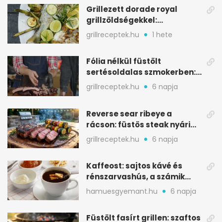
Grillezett dorade royal
grillzöldségekkel:
mediterrán ízek a rostélyról
grillreceptek.hu
1 hete
Fólia nélkül füstölt
sertésoldalas szmokerben:
ropogós bark, 6 óra
grillreceptek.hu
6 napja
Reverse sear ribeye a
rácson: füstös steak nyári
tökkebabbal
grillreceptek.hu
6 napja
Kaffeost: sajtos kávé és
rénszarvashús, a számik
melegítő itala
hamuesgyemant.hu
6 napja
Füstölt fasírt grillen: szaftos