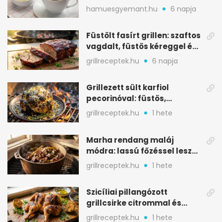
melegítő itala
hamuesgyemant.hu
6 napja
Füstölt fasírt grillen: szaftos
vagdalt, füstös kéreggel és
BBQ mázzal
grillreceptek.hu
6 napja
Grillezett sült karfiol
pecorinóval: füstös,
karamellizált nyári kedvenc
grillreceptek.hu
1 hete
Marha rendang maláj
módra: lassú főzéssel lesz
igazán szaftos
grillreceptek.hu
1 hete
Szicíliai pillangózott
grillcsirke citrommal és
oregánóval
grillreceptek.hu
1 hete