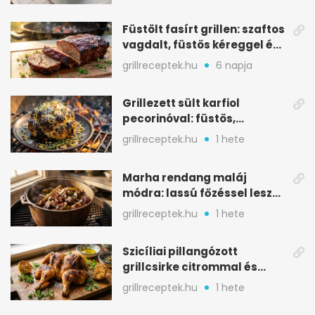
Füstölt fasírt grillen: szaftos
vagdalt, füstös kéreggel és
BBQ mázzal
grillreceptek.hu
6 napja
Grillezett sült karfiol
pecorinóval: füstös,
karamellizált nyári kedvenc
grillreceptek.hu
1 hete
Marha rendang maláj
módra: lassú főzéssel lesz
igazán szaftos
grillreceptek.hu
1 hete
Szicíliai pillangózott
grillcsirke citrommal és
oregánóval
grillreceptek.hu
1 hete