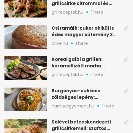
grillcsirke citrommal és
oregánóval
grillreceptek.hu
1 hete
Csíramálé: cukor nélkül is
édes magyar sütemény 3
alapanyagból
drive.hu
1 hete
Koreai galbi a grillen:
karamellizált marha
rövidborda gyorsan
grillreceptek.hu
1 hete
Burgonyás-cukkinis
zöldséges lepény:
aranybarna, szaftos, hús
hamuesgyemant.hu
1 hete
nélkül is
Sólével befecskendezett
grillcsirkemell: szaftos