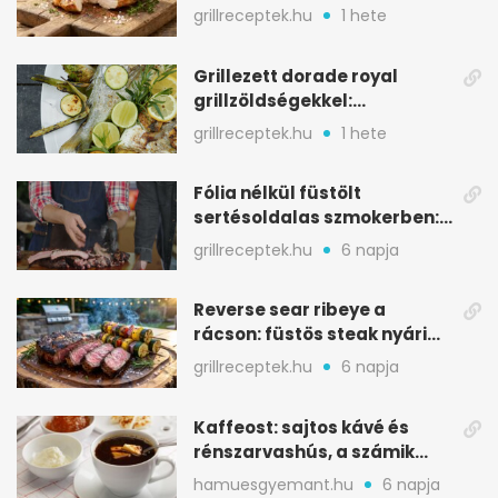
marad, nem szárad ki
grillreceptek.hu
1 hete
Grillezett dorade royal
grillzöldségekkel:
mediterrán ízek a rostélyról
grillreceptek.hu
1 hete
Fólia nélkül füstölt
sertésoldalas szmokerben:
ropogós bark, 6 óra
grillreceptek.hu
6 napja
Reverse sear ribeye a
rácson: füstös steak nyári
tökkebabbal
grillreceptek.hu
6 napja
Kaffeost: sajtos kávé és
rénszarvashús, a számik
melegítő itala
hamuesgyemant.hu
6 napja