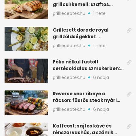
grillcsirkemell: szaftos
marad, nem szárad ki
grillreceptek.hu
1 hete
Grillezett dorade royal
grillzöldségekkel:
mediterrán ízek a rostélyról
grillreceptek.hu
1 hete
Fólia nélkül füstölt
sertésoldalas szmokerben:
ropogós bark, 6 óra
grillreceptek.hu
6 napja
Reverse sear ribeye a
rácson: füstös steak nyári
tökkebabbal
grillreceptek.hu
6 napja
Kaffeost: sajtos kávé és
rénszarvashús, a számik