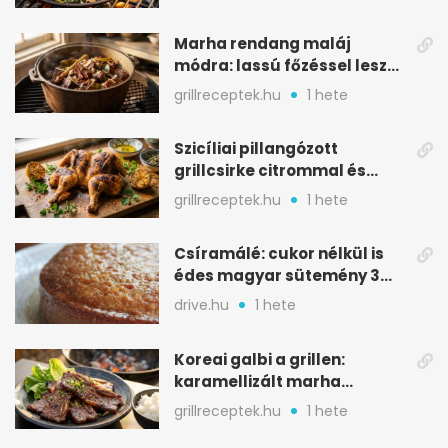
Marha rendang maláj
módra: lassú főzéssel lesz
igazán szaftos
grillreceptek.hu
1 hete
Szicíliai pillangózott
grillcsirke citrommal és
oregánóval
grillreceptek.hu
1 hete
Csíramálé: cukor nélkül is
édes magyar sütemény 3
alapanyagból
drive.hu
1 hete
Koreai galbi a grillen:
karamellizált marha
rövidborda gyorsan
grillreceptek.hu
1 hete