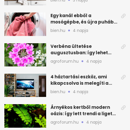
Egy kanál ebből a
mosógépbe, és újra puhább
lesz a törölköző
bien.hu
4 napja
Verbéna ültetése
augusztusban: így lehet
még idén virágos a kert
agroforum.hu
4 napja
4 háztartási eszköz, ami
kikapcsolva is melegíti a
lakást
bien.hu
4 napja
Árnyékos kertből modern
oázis: így lett trendi a ligetes
zöld
agroforum.hu
4 napja