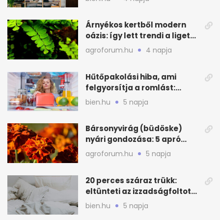
Árnyékos kertből modern
oázis: így lett trendi a ligetes
zöld
agroforum.hu
4 napja
Hűtőpakolási hiba, ami
felgyorsítja a romlást:
zónákra figyelj
bien.hu
5 napja
Bársonyvirág (büdöske)
nyári gondozása: 5 apró
lépés a dús virágzásért
agroforum.hu
5 napja
20 perces száraz trükk:
eltünteti az izzadságfoltot
és a szagot a matracról
bien.hu
5 napja