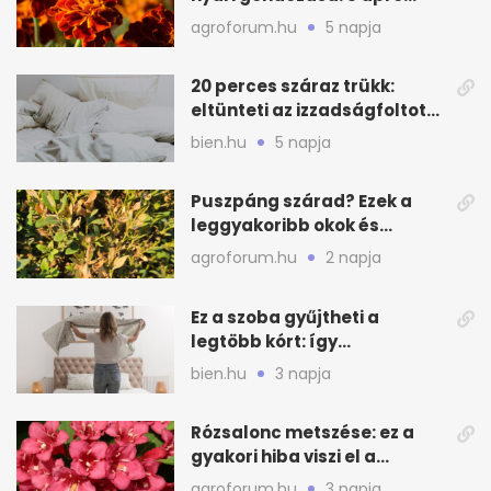
lépés a dús virágzásért
agroforum.hu
5 napja
20 perces száraz trükk:
eltünteti az izzadságfoltot
és a szagot a matracról
bien.hu
5 napja
Puszpáng szárad? Ezek a
leggyakoribb okok és
teendők
agroforum.hu
2 napja
Ez a szoba gyűjtheti a
legtöbb kórt: így
mélytisztítsd otthon
bien.hu
3 napja
Rózsalonc metszése: ez a
gyakori hiba viszi el a
virágzást
agroforum.hu
3 napja