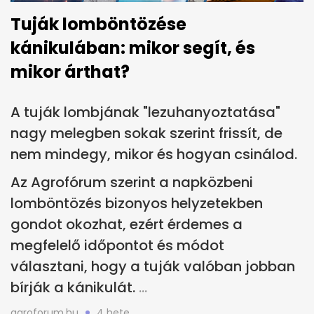
Tuják lomböntözése
kánikulában: mikor segít, és
mikor árthat?
A tuják lombjának "lezuhanyoztatása"
nagy melegben sokak szerint frissít, de
nem mindegy, mikor és hogyan csinálod.
Az Agrofórum szerint a napközbeni
lomböntözés bizonyos helyzetekben
gondot okozhat, ezért érdemes a
megfelelő időpontot és módot
választani, hogy a tuják valóban jobban
bírják a kánikulát.
agroforum.hu
4 hete