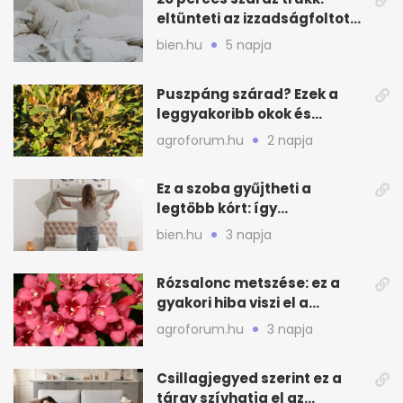
eltünteti az izzadságfoltot
és a szagot a matracról
bien.hu
5 napja
Puszpáng szárad? Ezek a
leggyakoribb okok és
teendők
agroforum.hu
2 napja
Ez a szoba gyűjtheti a
legtöbb kórt: így
mélytisztítsd otthon
bien.hu
3 napja
Rózsalonc metszése: ez a
gyakori hiba viszi el a
virágzást
agroforum.hu
3 napja
Csillagjegyed szerint ez a
tárgy szívhatja el az