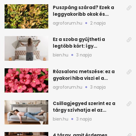
Puszpáng szárad? Ezek a
leggyakoribb okok és
teendők
agroforum.hu
2 napja
Ez a szoba gyűjtheti a
legtöbb kórt: így
mélytisztítsd otthon
bien.hu
3 napja
Rózsalonc metszése: ez a
gyakori hiba viszi el a
virágzást
agroforum.hu
3 napja
Csillagjegyed szerint ez a
tárgy szívhatja el az
otthonod energiáját
bien.hu
3 napja
4 tárgy, amit érdemes