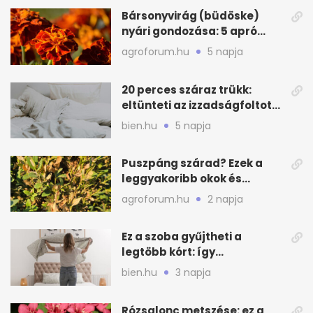
Bársonyvirág (büdöske)
nyári gondozása: 5 apró
lépés a dús virágzásért
agroforum.hu
5 napja
20 perces száraz trükk:
eltünteti az izzadságfoltot
és a szagot a matracról
bien.hu
5 napja
Puszpáng szárad? Ezek a
leggyakoribb okok és
teendők
agroforum.hu
2 napja
Ez a szoba gyűjtheti a
legtöbb kórt: így
mélytisztítsd otthon
bien.hu
3 napja
Rózsalonc metszése: ez a