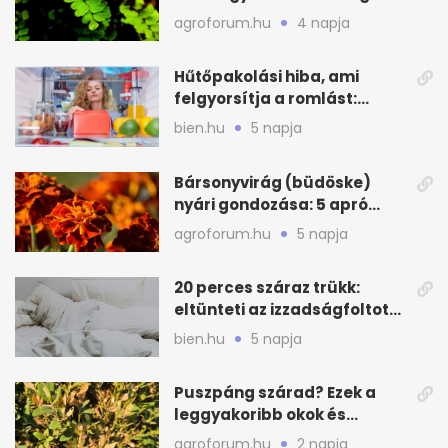
zöld
agroforum.hu
4 napja
Hűtőpakolási hiba, ami
felgyorsítja a romlást:
zónákra figyelj
bien.hu
5 napja
Bársonyvirág (büdöske)
nyári gondozása: 5 apró
lépés a dús virágzásért
agroforum.hu
5 napja
20 perces száraz trükk:
eltünteti az izzadságfoltot
és a szagot a matracról
bien.hu
5 napja
Puszpáng szárad? Ezek a
leggyakoribb okok és
teendők
agroforum.hu
2 napja