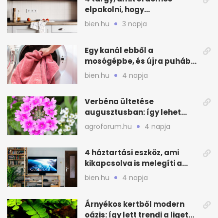
elpakolni, hogy
hűvösebbnek tűnjön a lakás
bien.hu
3 napja
Egy kanál ebből a
mosógépbe, és újra puhább
lesz a törölköző
bien.hu
4 napja
Verbéna ültetése
augusztusban: így lehet
még idén virágos a kert
agroforum.hu
4 napja
4 háztartási eszköz, ami
kikapcsolva is melegíti a
lakást
bien.hu
4 napja
Árnyékos kertből modern
oázis: így lett trendi a ligetes