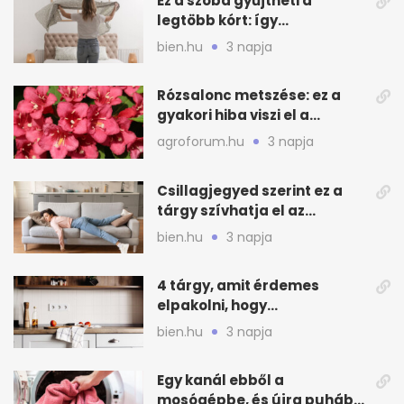
Ez a szoba gyűjtheti a
legtöbb kórt: így
mélytisztítsd otthon
bien.hu
3 napja
Rózsalonc metszése: ez a
gyakori hiba viszi el a
virágzást
agroforum.hu
3 napja
Csillagjegyed szerint ez a
tárgy szívhatja el az
otthonod energiáját
bien.hu
3 napja
4 tárgy, amit érdemes
elpakolni, hogy
hűvösebbnek tűnjön a lakás
bien.hu
3 napja
Egy kanál ebből a
mosógépbe, és újra puhább