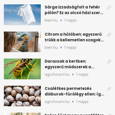
Sárga izzadságfolt a fehér
pólón? Ez az olcsó házi szer
beválhat
bien.hu
1 napja
Citrom a hűtőben: egyszerű
trükk a kellemetlen szagok
ellen
bien.hu
1 napja
Darazsak a kertben:
egyszerű módszerek a
távoltartásukra nyáron
agroforum.hu
1 napja
Csalétkes permetezés
dióburok-fúrólégy ellen: így
csináld a kertben
agroforum.hu
1 napja