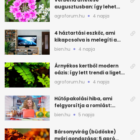
augusztusban: így lehet
még idén virágos a kert
agroforum.hu
4 napja
4 háztartási eszköz, ami
kikapcsolva is melegíti a
lakást
bien.hu
4 napja
Árnyékos kertből modern
oázis: így lett trendi a ligetes
zöld
agroforum.hu
4 napja
Hűtőpakolási hiba, ami
felgyorsítja a romlást:
zónákra figyelj
bien.hu
5 napja
Bársonyvirág (büdöske)
nyári gondozása: 5 apró