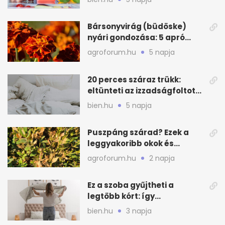
Bársonyvirág (büdöske)
nyári gondozása: 5 apró
lépés a dús virágzásért
agroforum.hu
5 napja
20 perces száraz trükk:
eltünteti az izzadságfoltot
és a szagot a matracról
bien.hu
5 napja
Puszpáng szárad? Ezek a
leggyakoribb okok és
teendők
agroforum.hu
2 napja
Ez a szoba gyűjtheti a
legtöbb kórt: így
mélytisztítsd otthon
bien.hu
3 napja