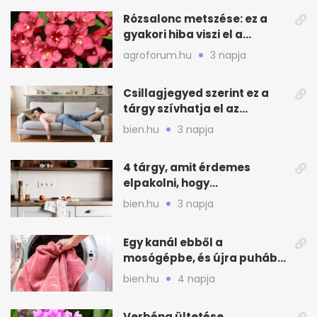
Rózsalonc metszése: ez a
gyakori hiba viszi el a
virágzást
agroforum.hu
3 napja
Csillagjegyed szerint ez a
tárgy szívhatja el az
otthonod energiáját
bien.hu
3 napja
4 tárgy, amit érdemes
elpakolni, hogy
hűvösebbnek tűnjön a lakás
bien.hu
3 napja
Egy kanál ebből a
mosógépbe, és újra puhább
lesz a törölköző
bien.hu
4 napja
Verbéna ültetése