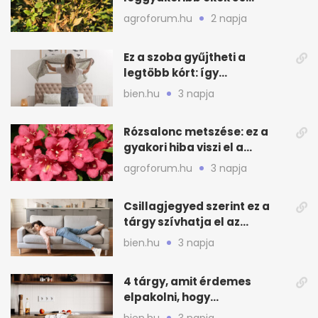
teendők
agroforum.hu
2 napja
Ez a szoba gyűjtheti a
legtöbb kórt: így
mélytisztítsd otthon
bien.hu
3 napja
Rózsalonc metszése: ez a
gyakori hiba viszi el a
virágzást
agroforum.hu
3 napja
Csillagjegyed szerint ez a
tárgy szívhatja el az
otthonod energiáját
bien.hu
3 napja
4 tárgy, amit érdemes
elpakolni, hogy
hűvösebbnek tűnjön a lakás
bien.hu
3 napja