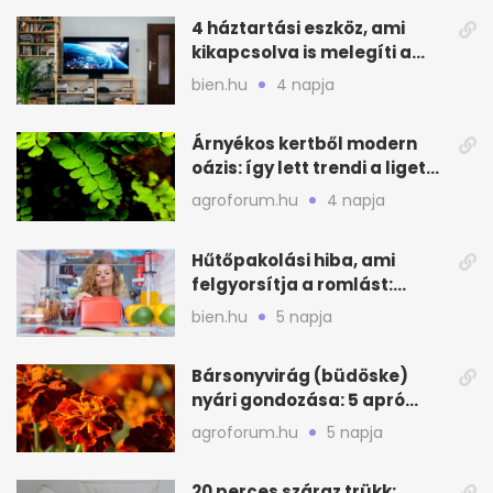
4 háztartási eszköz, ami
kikapcsolva is melegíti a
lakást
bien.hu
4 napja
Árnyékos kertből modern
oázis: így lett trendi a ligetes
zöld
agroforum.hu
4 napja
Hűtőpakolási hiba, ami
felgyorsítja a romlást:
zónákra figyelj
bien.hu
5 napja
Bársonyvirág (büdöske)
nyári gondozása: 5 apró
lépés a dús virágzásért
agroforum.hu
5 napja
20 perces száraz trükk: