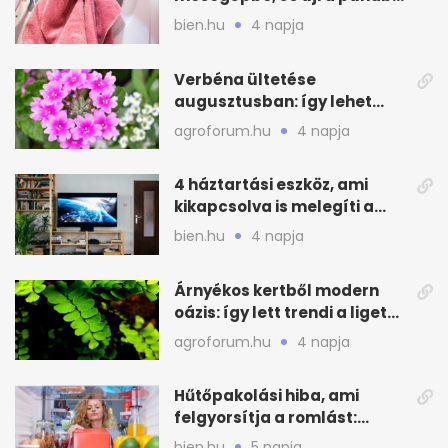
lesz a törölköző
bien.hu
4 napja
Verbéna ültetése
augusztusban: így lehet
még idén virágos a kert
agroforum.hu
4 napja
4 háztartási eszköz, ami
kikapcsolva is melegíti a
lakást
bien.hu
4 napja
Árnyékos kertből modern
oázis: így lett trendi a ligetes
zöld
agroforum.hu
4 napja
Hűtőpakolási hiba, ami
felgyorsítja a romlást:
zónákra figyelj
bien.hu
5 napja