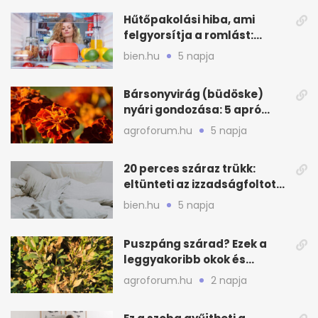
Hűtőpakolási hiba, ami
felgyorsítja a romlást:
zónákra figyelj
bien.hu
5 napja
Bársonyvirág (büdöske)
nyári gondozása: 5 apró
lépés a dús virágzásért
agroforum.hu
5 napja
20 perces száraz trükk:
eltünteti az izzadságfoltot
és a szagot a matracról
bien.hu
5 napja
Puszpáng szárad? Ezek a
leggyakoribb okok és
teendők
agroforum.hu
2 napja