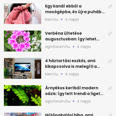
Egy kanál ebből a
mosógépbe, és újra puhább
lesz a törölköző
bien.hu
4 napja
Verbéna ültetése
augusztusban: így lehet
még idén virágos a kert
agroforum.hu
4 napja
4 háztartási eszköz, ami
kikapcsolva is melegíti a
lakást
bien.hu
4 napja
Árnyékos kertből modern
oázis: így lett trendi a ligetes
zöld
agroforum.hu
4 napja
Hűtőpakolási hiba, ami