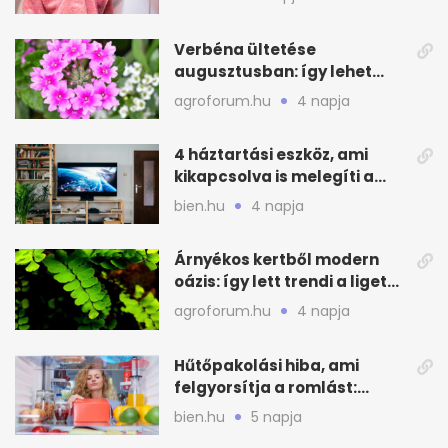
Verbéna ültetése
augusztusban: így lehet
még idén virágos a kert
agroforum.hu
4 napja
4 háztartási eszköz, ami
kikapcsolva is melegíti a
lakást
bien.hu
4 napja
Árnyékos kertből modern
oázis: így lett trendi a ligetes
zöld
agroforum.hu
4 napja
Hűtőpakolási hiba, ami
felgyorsítja a romlást:
zónákra figyelj
bien.hu
5 napja