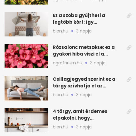
Ez a szoba gyűjtheti a
legtöbb kórt: így
mélytisztítsd otthon
bien.hu
3 napja
Rózsalonc metszése: ez a
gyakori hiba viszi el a
virágzást
agroforum.hu
3 napja
Csillagjegyed szerint ez a
tárgy szívhatja el az
otthonod energiáját
bien.hu
3 napja
4 tárgy, amit érdemes
elpakolni, hogy
hűvösebbnek tűnjön a lakás
bien.hu
3 napja