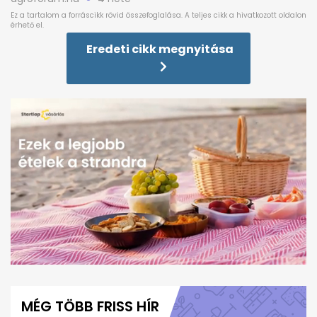
Eredeti cikk megnyitása
0
seconds
of
MÉG TÖBB FRISS HÍR
1
minute,