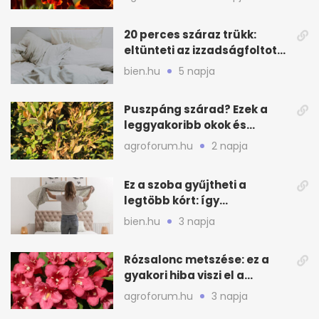
20 perces száraz trükk:
eltünteti az izzadságfoltot
és a szagot a matracról
bien.hu
5 napja
Puszpáng szárad? Ezek a
leggyakoribb okok és
teendők
agroforum.hu
2 napja
Ez a szoba gyűjtheti a
legtöbb kórt: így
mélytisztítsd otthon
bien.hu
3 napja
Rózsalonc metszése: ez a
gyakori hiba viszi el a
virágzást
agroforum.hu
3 napja