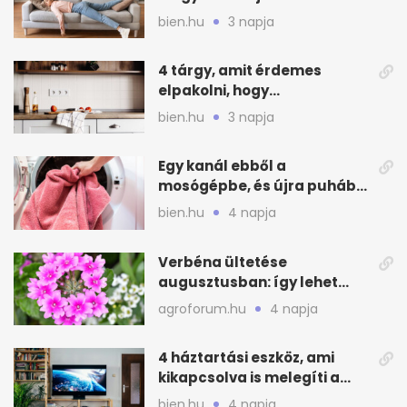
otthonod energiáját
bien.hu
3 napja
4 tárgy, amit érdemes
elpakolni, hogy
hűvösebbnek tűnjön a lakás
bien.hu
3 napja
Egy kanál ebből a
mosógépbe, és újra puhább
lesz a törölköző
bien.hu
4 napja
Verbéna ültetése
augusztusban: így lehet
még idén virágos a kert
agroforum.hu
4 napja
4 háztartási eszköz, ami
kikapcsolva is melegíti a
lakást
bien.hu
4 napja