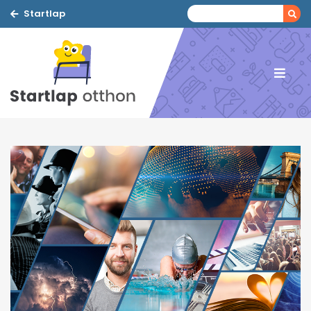
Startlap