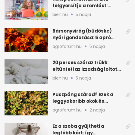
felgyorsítja a romlást:
zónákra figyelj
bien.hu
5 napja
Bársonyvirág (büdöske)
nyári gondozása: 5 apró
lépés a dús virágzásért
agroforum.hu
5 napja
20 perces száraz trükk:
eltünteti az izzadságfoltot
és a szagot a matracról
bien.hu
5 napja
Puszpáng szárad? Ezek a
leggyakoribb okok és
teendők
agroforum.hu
2 napja
Ez a szoba gyűjtheti a
legtöbb kórt: így