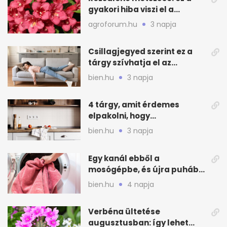
gyakori hiba viszi el a
virágzást
agroforum.hu
3 napja
Csillagjegyed szerint ez a
tárgy szívhatja el az
otthonod energiáját
bien.hu
3 napja
4 tárgy, amit érdemes
elpakolni, hogy
hűvösebbnek tűnjön a lakás
bien.hu
3 napja
Egy kanál ebből a
mosógépbe, és újra puhább
lesz a törölköző
bien.hu
4 napja
Verbéna ültetése
augusztusban: így lehet