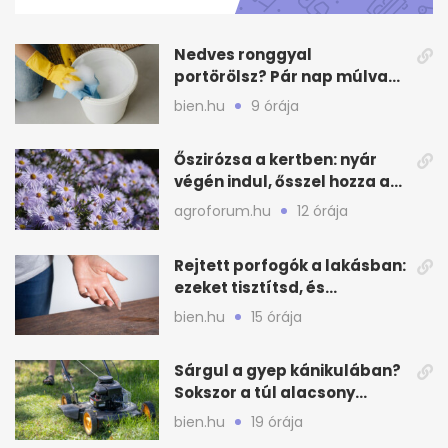
40
seconds
Nedves ronggyal
portörölsz? Pár nap múlva
ezért porosodik vissza a
bien.hu
9 órája
bútor
Őszirózsa a kertben: nyár
végén indul, ősszel hozza a
színét
agroforum.hu
12 órája
Rejtett porfogók a lakásban:
ezeket tisztítsd, és
ritkábban porolhatsz
bien.hu
15 órája
Sárgul a gyep kánikulában?
Sokszor a túl alacsony
fűnyírás a gond
bien.hu
19 órája