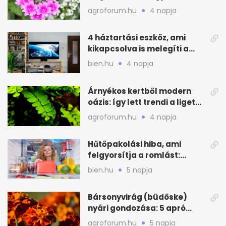
még idén virágos a kert
agroforum.hu
4 napja
4 háztartási eszköz, ami
kikapcsolva is melegíti a
lakást
bien.hu
4 napja
Árnyékos kertből modern
oázis: így lett trendi a ligetes
zöld
agroforum.hu
4 napja
Hűtőpakolási hiba, ami
felgyorsítja a romlást:
zónákra figyelj
bien.hu
5 napja
Bársonyvirág (büdöske)
nyári gondozása: 5 apró
lépés a dús virágzásért
agroforum.hu
5 napja