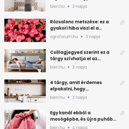
mélytisztítsd otthon
bien.hu
3 napja
Rózsalonc metszése: ez a
gyakori hiba viszi el a
virágzást
agroforum.hu
3 napja
Csillagjegyed szerint ez a
tárgy szívhatja el az
otthonod energiáját
bien.hu
3 napja
4 tárgy, amit érdemes
elpakolni, hogy
hűvösebbnek tűnjön a lakás
bien.hu
3 napja
Egy kanál ebből a
mosógépbe, és újra puhább
lesz a törölköző
bien.hu
4 napja