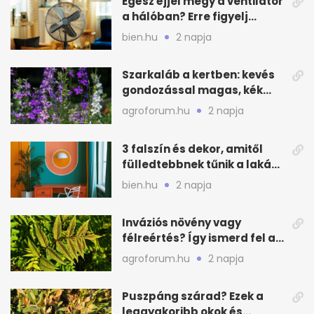
Egész éjjel megy a ventilátor
a hálóban? Erre figyelj
alvásnál nyáron
bien.hu
2 napja
Szarkaláb a kertben: kevés
gondozással magas, kék
virágfalat ad
agroforum.hu
2 napja
3 falszín és dekor, amitől
fülledtebbnek tűnik a lakás
nyáron
bien.hu
2 napja
Inváziós növény vagy
félreértés? Így ismerd fel a
valódi kockázatot
agroforum.hu
2 napja
Puszpáng szárad? Ezek a
leggyakoribb okok és