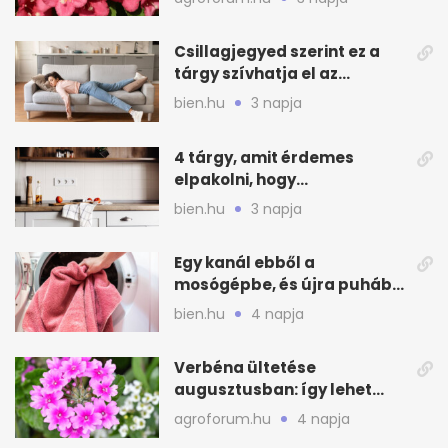
Csillagjegyed szerint ez a
tárgy szívhatja el az
otthonod energiáját
bien.hu
3 napja
4 tárgy, amit érdemes
elpakolni, hogy
hűvösebbnek tűnjön a lakás
bien.hu
3 napja
Egy kanál ebből a
mosógépbe, és újra puhább
lesz a törölköző
bien.hu
4 napja
Verbéna ültetése
augusztusban: így lehet
még idén virágos a kert
agroforum.hu
4 napja