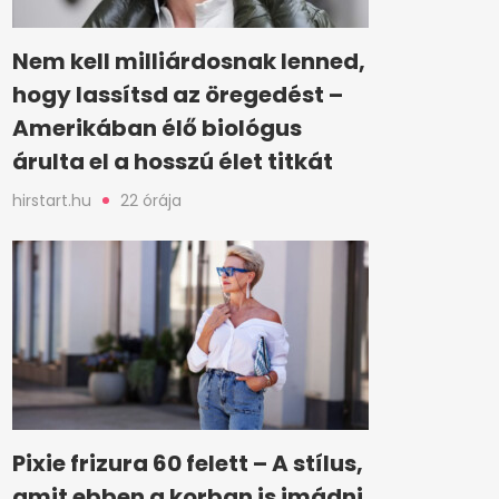
Nem kell milliárdosnak lenned,
hogy lassítsd az öregedést –
Amerikában élő biológus
árulta el a hosszú élet titkát
hirstart.hu
22 órája
Pixie frizura 60 felett – A stílus,
amit ebben a korban is imádni