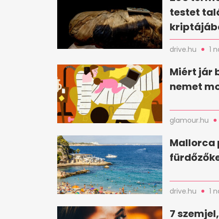
testet ta
kriptájá
drive.hu
1 
Miért jár
nemet m
glamour.hu
Mallorca 
fürdőzőke
drive.hu
1 
7 szemjel