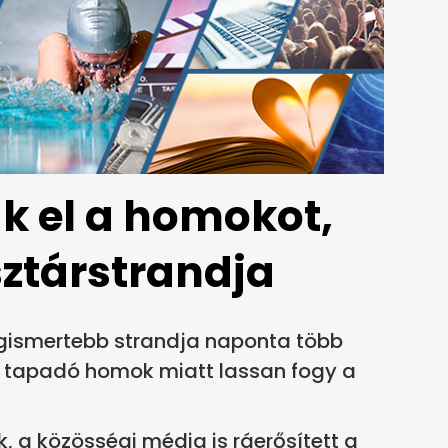
ák el a homokot,
sztárstrandja
egismertebb strandja naponta több
ra tapadó homok miatt lassan fogy a
ák, a közösségi média is ráerősített a