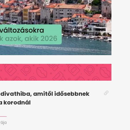
 divathiba, amitől idősebbnek
a korodnál
rája