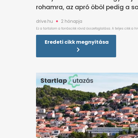
rohamra, az apró öböl pedig a saj
drive.hu
2 hónapja
Eredeti cikk megnyitása