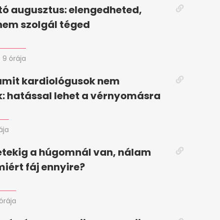
tó augusztus: elengedheted,
nem szolgál téged
9 órája
 amit kardiológusok nem
: hatással lehet a vérnyomásra
ája
tekig a húgomnál van, nálam
miért fáj ennyire?
 órája