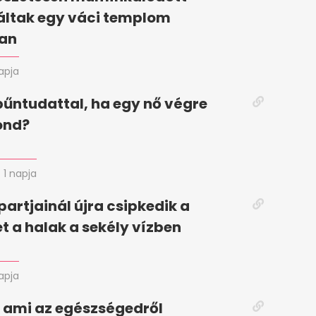
láltak egy váci templom
ban
napja
 bűntudattal, ha egy nő végre
ond?
1 napja
partjainál újra csipkedik a
t a halak a sekély vízben
napja
, ami az egészségedről