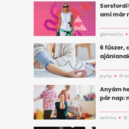
Sorsfordí
ami már 
glamour.hu
6 fűszer,
ajánlanak
joy.hu
19 ór
Anyám he
pár nap: 
wmn.hu
19