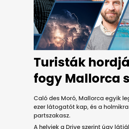
Turisták hordj
fogy Mallorca 
Caló des Moró, Mallorca egyik l
ezer látogatót kap, és a holmik
partszakasz.
A helyiek a Drive szerint úgy látj