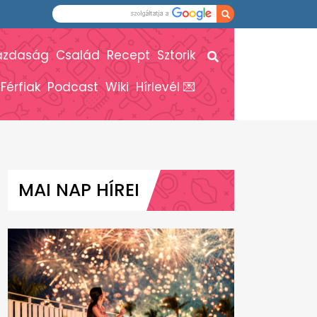
azdaság
Család
Recept
Sztorik
Férfiak
Podcast
Wiki
Hírlevél 💌
MAI NAP HÍREI