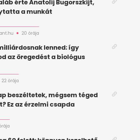
láb érte Anatolij Bugorszkijt,
ytatta a munkát
nt.hu
20 órája
milliárdosnak lenned: így
od az öregedést a biológus
22 órája
ap beszéltetek, mégsem téged
t? Ez az érzelmi csapda
órája