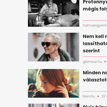
Protonnya
mégis fol
hamuesgyema
Nem kell 
lassíthat
szerint
glamour.hu
Minden n
választot
bien.hu
22 