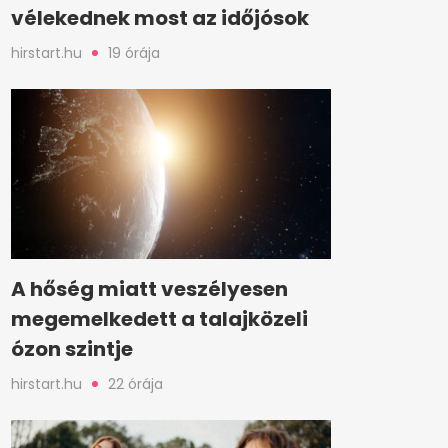
vélekednek most az időjósok
hirstart.hu
19 órája
A hőség miatt veszélyesen
megemelkedett a talajközeli
ózon szintje
hirstart.hu
22 órája