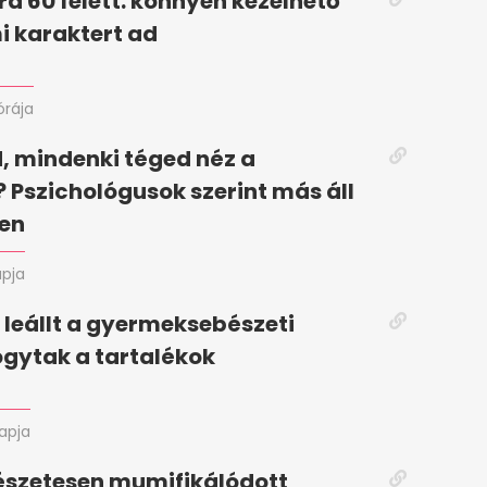
ura 60 felett: könnyen kezelhető
i karaktert ad
órája
, mindenki téged néz a
 Pszichológusok szerint más áll
ben
apja
leállt a gyermeksebészeti
ogytak a tartalékok
napja
észetesen mumifikálódott