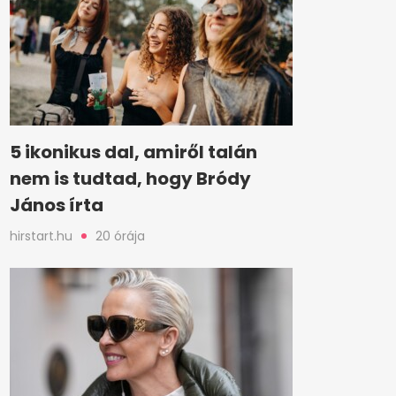
5 ikonikus dal, amiről talán
nem is tudtad, hogy Bródy
János írta
hirstart.hu
20 órája