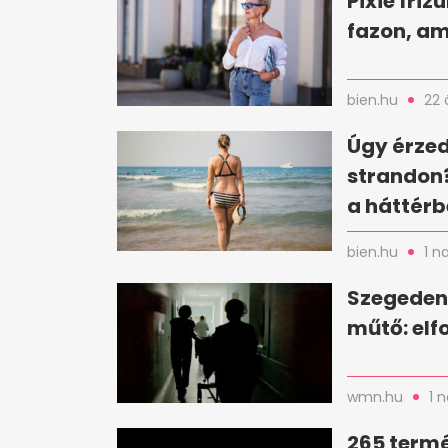
Pixie friz
fazon, am
bien.hu
22 
Úgy érzed
strandon?
a háttér
bien.hu
1 n
Szegeden 
műtő: elf
wmn.hu
1 
265 term