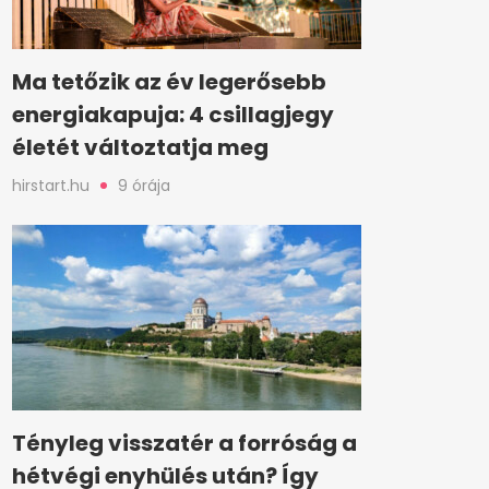
Ma tetőzik az év legerősebb
energiakapuja: 4 csillagjegy
életét változtatja meg
hirstart.hu
9 órája
Tényleg visszatér a forróság a
hétvégi enyhülés után? Így