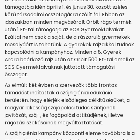
támogatója idén április 1. és június 30. között széles
körű társadalmi összefogásra szólít fel. Ebben az
időszakban minden megvásárolt Orbit rágó termék
után 1 Ft-tal támogatja az SOS Gyermekfalvakat.
Ezáltal nem csak a saját, de a rászoruló gyermekek
mosolyáért is tehetünk. A gyerekek rajzaikkal tudnak
kapcsolódni a kampányhoz. Minden a 8. Gyerek
Arcra beérkező rajz után az Orbit 500 Ft-tal emeli az
SOS Gyermekfalvaknak juttatott támogatási
összeget.
Az elmúlt két évben a szervezők több frontos
támadást indítottak a szájhigiéniai edukáció
területén, hogy elérjék elsődleges célkitűzésüket, a
magyar lakosság szájápolási tudás szintjének
javítását, száj-, és fogápolási attitűdjének, illetve
rágózási szokásainak megváltoztatását.
A szájhigiénia kampány központi eleme továbbra is a