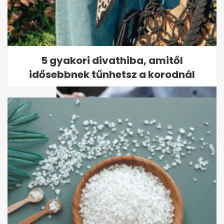
Brandon Clarke halálának
okát nyilvánosságra hozta a
halottkém
5 gyakori divathiba, amitől
idősebbnek tűnhetsz a korodnál
Az UniCredit 3% alá viszi az