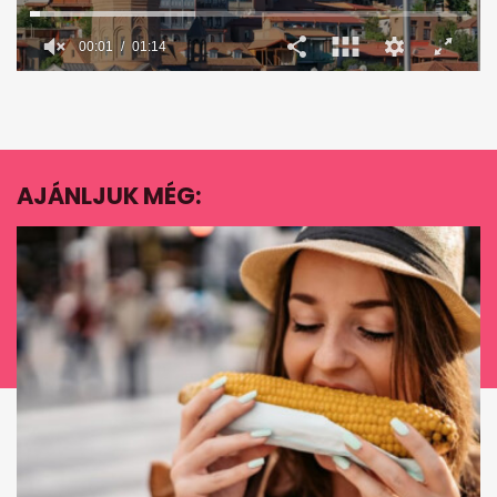
00:02
01:14
0
seconds
of
1
minute,
14
seconds
AJÁNLJUK MÉG:
EZ IS ÉRDEKELHET