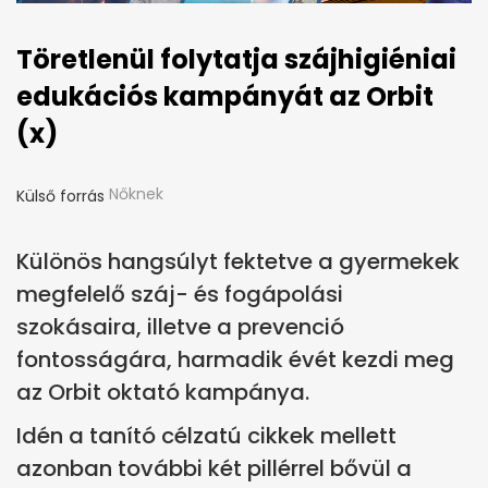
Töretlenül folytatja szájhigiéniai
edukációs kampányát az Orbit
(x)
Nőknek
Külső forrás
Különös hangsúlyt fektetve a gyermekek
megfelelő száj- és fogápolási
szokásaira, illetve a prevenció
fontosságára, harmadik évét kezdi meg
az Orbit oktató kampánya.
Idén a tanító célzatú cikkek mellett
azonban további két pillérrel bővül a