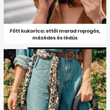
5 ikonikus filmjelenet, amit
Főtt kukorica: ettől marad ropogós,
utólag megbántak a színészek
mézédes és lédús