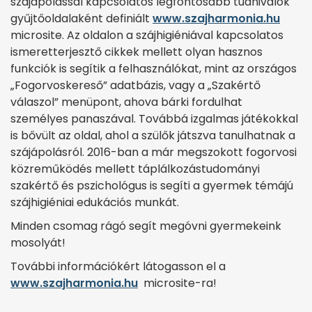
szájápolással kapcsolatos legfontosabb tudnivalók
gyűjtőoldalaként definiált
www.szajharmonia.hu
microsite. Az oldalon a szájhigiéniával kapcsolatos
ismeretterjesztő cikkek mellett olyan hasznos
funkciók is segítik a felhasználókat, mint az országos
„Fogorvoskereső” adatbázis, vagy a „Szakértő
válaszol” menüpont, ahova bárki fordulhat
személyes panaszával. Továbbá izgalmas játékokkal
is bővült az oldal, ahol a szülők játszva tanulhatnak a
szájápolásról. 2016-ban a már megszokott fogorvosi
közreműködés mellett táplálkozástudományi
szakértő és pszichológus is segíti a gyermek témájú
szájhigiéniai edukációs munkát.
Minden csomag rágó segít megóvni gyermekeink
mosolyát!
További információkért látogasson el a
www.szajharmonia.hu
microsite-ra!