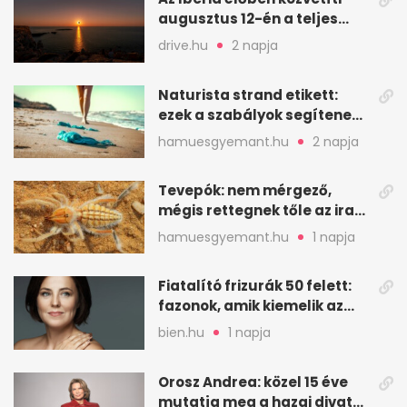
augusztus 12-én a teljes
napfogyatkozást
drive.hu
2 napja
Naturista strand etikett:
ezek a szabályok segítenek
komfortosan lenni
hamuesgyemant.hu
2 napja
Tevepók: nem mérgező,
mégis rettegnek tőle az iraki
sivatagban
hamuesgyemant.hu
1 napja
Fiatalító frizurák 50 felett:
fazonok, amik kiemelik az
arcodat
bien.hu
1 napja
Orosz Andrea: közel 15 éve
mutatja meg a hazai divat