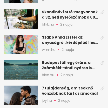
Skandináv lottó: megvannak
a 32. heti nyerőszámok a 600
milliós játékhoz
blikk.hu
2 napja
Szabó Anna Eszter az
anyaságról: kérdőjelből lesz
valaha felkiáltójel?
wmn.hu
2 napja
Budapesttől egy órára: a
Zsámbéki-tónál nyáron is
van hely
bien.hu
2 napja
7 tulajdonság, amit sok nő
vonzóbbnak tart az izmoknál
joy.hu
2 napja