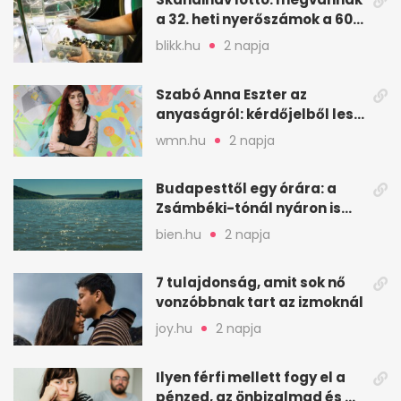
a 32. heti nyerőszámok a 600
milliós játékhoz
blikk.hu
2 napja
Szabó Anna Eszter az
anyaságról: kérdőjelből lesz
valaha felkiáltójel?
wmn.hu
2 napja
Budapesttől egy órára: a
Zsámbéki-tónál nyáron is
van hely
bien.hu
2 napja
7 tulajdonság, amit sok nő
vonzóbbnak tart az izmoknál
joy.hu
2 napja
Ilyen férfi mellett fogy el a
pénzed, az önbizalmad és a