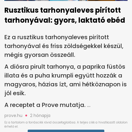
Rusztikus tarhonyaleves pirított
tarhonyával: gyors, laktató ebéd
Ez a rusztikus tarhonyaleves pirított
tarhonyával és friss zöldségekkel készül,
mégis gyorsan összeáll.
A diósra pirult tarhonya, a paprika füstös
illata és a puha krumpli együtt hozzák a
magyaros, házias ízt, ami hétköznapon is
jól esik.
A receptet a Prove mutatja.
prove.hu
2 hónapja