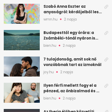
Szabó Anna Eszter az
anyaságról: kérdőjelből lesz
valaha felkiáltójel?
wmn.hu
2 napja
Budapesttől egy órára: a
Zsámbéki-tónál nyáron is
van hely
bien.hu
2 napja
7 tulajdonság, amit sok nő
vonzóbbnak tart az izmoknál
joy.hu
2 napja
Ilyen férfi mellett fogy el a
pénzed, az önbizalmad és a
nyugalmad
bien.hu
2 napja
Az Iberia élőben közvetíti