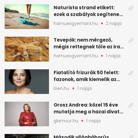
Naturista strand etikett:
ezek a szabályok segítenek
komfortosan lenni
hamuesgyemant.hu
2 napja
Tevepók: nem mérgező,
mégis rettegnek tőle az iraki
sivatagban
hamuesgyemant.hu
1 napja
Fiatalító frizurák 50 felett:
fazonok, amik kiemelik az
arcodat
bien.hu
1 napja
Orosz Andrea: közel 15 éve
mutatja meg a hazai divat
arcait
glamour.hu
1 napja
Második világháborús