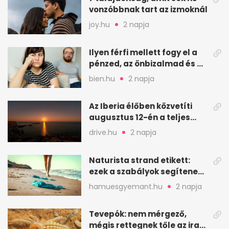
vonzóbbnak tart az izmoknál
joy.hu
2 napja
Ilyen férfi mellett fogy el a
pénzed, az önbizalmad és a
nyugalmad
bien.hu
2 napja
Az Iberia élőben közvetíti
augusztus 12-én a teljes
napfogyatkozást
drive.hu
2 napja
Naturista strand etikett:
ezek a szabályok segítenek
komfortosan lenni
hamuesgyemant.hu
2 napja
Tevepók: nem mérgező,
mégis rettegnek tőle az iraki