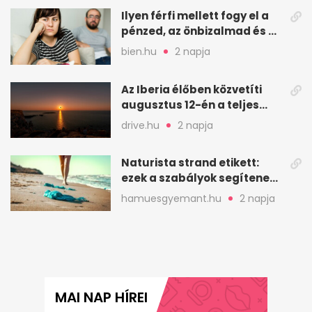
Ilyen férfi mellett fogy el a
pénzed, az önbizalmad és a
nyugalmad
bien.hu
2 napja
Az Iberia élőben közvetíti
augusztus 12-én a teljes
napfogyatkozást
drive.hu
2 napja
Naturista strand etikett:
ezek a szabályok segítenek
komfortosan lenni
hamuesgyemant.hu
2 napja
MAI NAP HÍREI