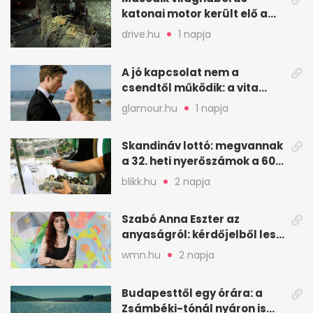
katonai motor került elő a
Dunából a Batthyány térnél
drive.hu
1 napja
A jó kapcsolat nem a
csendtől működik: a vita
néha egészséges jel
glamour.hu
1 napja
Skandináv lottó: megvannak
a 32. heti nyerőszámok a 600
milliós játékhoz
blikk.hu
2 napja
Szabó Anna Eszter az
anyaságról: kérdőjelből lesz
valaha felkiáltójel?
wmn.hu
2 napja
Budapesttől egy órára: a
Zsámbéki-tónál nyáron is