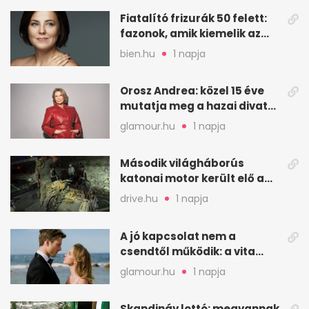
Fiatalító frizurák 50 felett:
fazonok, amik kiemelik az
arcodat
bien.hu
1 napja
Orosz Andrea: közel 15 éve
mutatja meg a hazai divat
arcait
glamour.hu
1 napja
Második világháborús
katonai motor került elő a
Dunából a Batthyány térnél
drive.hu
1 napja
A jó kapcsolat nem a
csendtől működik: a vita
néha egészséges jel
glamour.hu
1 napja
Skandináv lottó: megvannak