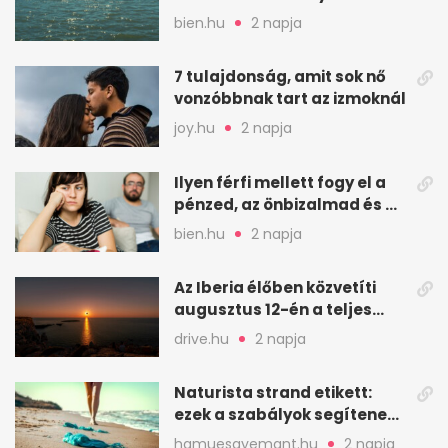
van hely
bien.hu
2 napja
7 tulajdonság, amit sok nő
vonzóbbnak tart az izmoknál
joy.hu
2 napja
Ilyen férfi mellett fogy el a
pénzed, az önbizalmad és a
nyugalmad
bien.hu
2 napja
Az Iberia élőben közvetíti
augusztus 12-én a teljes
napfogyatkozást
drive.hu
2 napja
Naturista strand etikett:
ezek a szabályok segítenek
komfortosan lenni
hamuesgyemant.hu
2 napja