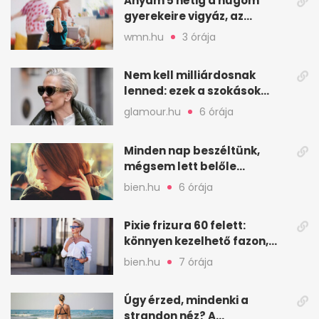
Anyám 5 hétig a húgom
gyerekeire vigyáz, az
enyémekre alig pár nap
wmn.hu
3 órája
Nem kell milliárdosnak
lenned: ezek a szokások
lassítják az öregedést
glamour.hu
6 órája
Minden nap beszéltünk,
mégsem lett belőle
kapcsolat – mi fáj ennyire?
bien.hu
6 órája
Pixie frizura 60 felett:
könnyen kezelhető fazon,
ami karaktert ad
bien.hu
7 órája
Úgy érzed, mindenki a
strandon néz? A