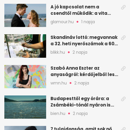
A jó kapcsolat nem a
csendtől működik: a vita
néha egészséges jel
glamour.hu
1 napja
Skandináv lottó: megvannak
a 32. heti nyerőszámok a 600
milliós játékhoz
blikk.hu
2 napja
Szabó Anna Eszter az
anyaságról: kérdőjelből lesz
valaha felkiáltójel?
wmn.hu
2 napja
Budapesttől egy órára: a
Zsámbéki-tónál nyáron is
van hely
bien.hu
2 napja
7 tulajdonság, amit sok nő