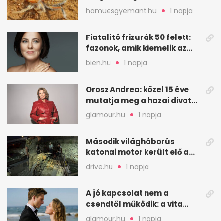
sivatagban
hamuesgyemant.hu
1 napja
Fiatalító frizurák 50 felett:
fazonok, amik kiemelik az
arcodat
bien.hu
1 napja
Orosz Andrea: közel 15 éve
mutatja meg a hazai divat
arcait
glamour.hu
1 napja
Második világháborús
katonai motor került elő a
Dunából a Batthyány térnél
drive.hu
1 napja
A jó kapcsolat nem a
csendtől működik: a vita
néha egészséges jel
glamour.hu
1 napja