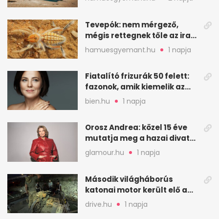
Tevepók: nem mérgező,
mégis rettegnek tőle az iraki
sivatagban
hamuesgyemant.hu
1 napja
Fiatalító frizurák 50 felett:
fazonok, amik kiemelik az
arcodat
bien.hu
1 napja
Orosz Andrea: közel 15 éve
mutatja meg a hazai divat
arcait
glamour.hu
1 napja
Második világháborús
katonai motor került elő a
Dunából a Batthyány térnél
drive.hu
1 napja