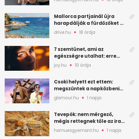
mindenkinek
Mallorca partjainál újra
harapdálják a fürdőzőket az
apró halak
drive.hu
18 órája
7 szemtünet, ami az
egészségre utalhat: erre
érdemes figyelni
joy.hu
19 órája
Csoki helyett ezt ettem:
megszűntek a napközbeni
nassolási rohamok
glamour.hu
1 napja
Tevepók: nem mérgező,
mégis rettegnek tőle az iraki
sivatagban
hamuesgyemant.hu
1 napja