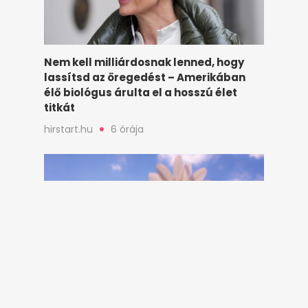
Nem kell milliárdosnak lenned, hogy
lassítsd az öregedést – Amerikában
élő biológus árulta el a hosszú élet
titkát
hirstart.hu
6 órája
4 csillagjegy, akinél kopogtatni fog a
szerelem a következő hetekben - nekik