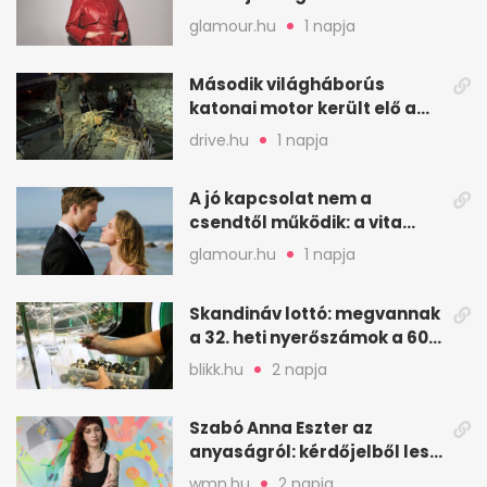
arcait
glamour.hu
1 napja
Második világháborús
katonai motor került elő a
Dunából a Batthyány térnél
drive.hu
1 napja
A jó kapcsolat nem a
csendtől működik: a vita
néha egészséges jel
glamour.hu
1 napja
Skandináv lottó: megvannak
a 32. heti nyerőszámok a 600
milliós játékhoz
blikk.hu
2 napja
Szabó Anna Eszter az
anyaságról: kérdőjelből lesz
valaha felkiáltójel?
wmn.hu
2 napja