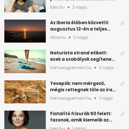
nyugalmad
bien.hu
2 napja
Az Iberia élőben közvetíti
augusztus 12-én a teljes
napfogyatkozást
drive.hu
2 napja
Naturista strand etikett:
ezek a szabályok segítenek
komfortosan lenni
hamuesgyemant.hu
2 napja
Tevepók: nem mérgező,
mégis rettegnek tőle az iraki
sivatagban
hamuesgyemant.hu
1 napja
Fiatalító frizurák 50 felett:
fazonok, amik kiemelik az
arcodat
bien.hu
1 napja