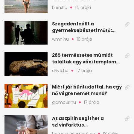
pszichológusok szerint nem
bien.hu
14 órája
így van
Szegeden leállt a
gyermeksebészeti műtő:
elfogytak a tartalékok
wmn.hu
16 órája
265 természetes múmiát
találtak egy váci templom
kriptájában
drive.hu
17 órája
Miért jár bűntudattal, ha egy
nő végre nemet mond?
glamour.hu
17 órája
Az aszpirin segíthet a
szívinfarktus
megelőzésében, de nem
hamuesgyemant.hu
18 órája