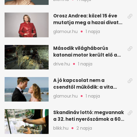
Orosz Andrea: közel 15 éve
mutatja meg a hazai divat
arcait
glamour.hu
1 napja
Második világháborús
katonai motor került elő a
Dunából a Batthyány térnél
drive.hu
1 napja
A jó kapcsolat nem a
csendtől működik: a vita
néha egészséges jel
glamour.hu
1 napja
Skandináv lottó: megvannak
a 32. heti nyerőszámok a 600
milliós játékhoz
blikk.hu
2 napja