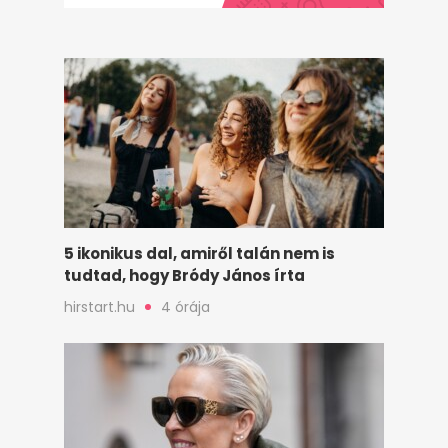
5 ikonikus dal, amiről talán nem is
tudtad, hogy Bródy János írta
hirstart.hu
4 órája