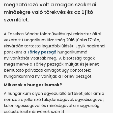
meghatározó volt a magas szakmai
minőségre való törekvés és az újító
szemlélet.
A Fazekas Sándor földművelésügyi miniszter által
vezetett Hungarikum Bizottság 2016. június 17-én,
Kisvárdán tartotta legutóbbi ülését. Egyik napirendi
pontként a
Törley pezsgő
hungarikummá
nyilvánítását vitatták meg. A bizottsági tagok
megismerve a Törley pezsgők múltját és jelenét
bemutató pályázati anyagot úgy döntöttek:
hungarikummá nyilvánítják a Törley pezsgőt.
Mik azok a hungarikumok?
A hungarikum olyan egyedülálló értéket jelöl, ami a
nemzetre jellemző tulajdonságával, egyediségével,
különlegességével és minőségével a magyarság
csúcsteljesítményének számít.