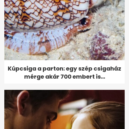
Sebestyén Balázs a fiával
zenélt DJ Oti koncertjén, videó
is van
Kúpcsiga a parton: egy szép csigaház
mérge akár 700 embert is...