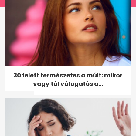
Videón bukott le Orbán
30 felett természetes a múlt: mikor
Szerbiában: egy híres
vagy túl válogatós a...
milliárdossal nyaral