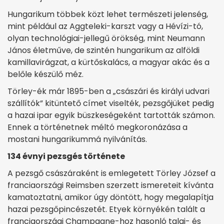
Hungarikum többek közt lehet természeti jelenség,
mint például az Aggteleki-karszt vagy a Hévízi-tó,
olyan technológiai-jellegű örökség, mint Neumann
János életműve, de szintén hungarikum az alföldi
kamillavirágzat, a kürtőskalács, a magyar akác és a
belőle készülő méz.
Törley-ék már 1895-ben a „császári és királyi udvari
szállítók” kitüntető címet viselték, pezsgőjüket pedig
a hazai ipar egyik büszkeségeként tartották számon.
Ennek a történetnek méltó megkoronázása a
mostani hungarikummá nyilvánítás.
134 évnyi pezsgés története
A pezsgő császáraként is emlegetett Törley József a
franciaországi Reimsben szerzett ismereteit kívánta
kamatoztatni, amikor úgy döntött, hogy megalapítja
hazai pezsgőpincészetét. Etyek környékén talált a
franciaországi Champagne-hoz hasonló talaj- és