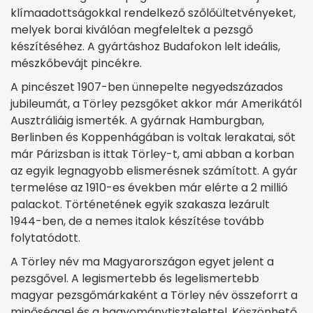
klímaadottságokkal rendelkező szőlőültetvényeket,
melyek borai kiválóan megfeleltek a pezsgő
készítéséhez. A gyártáshoz Budafokon lelt ideális,
mészkőbevájt pincékre.
A pincészet 1907-ben ünnepelte negyedszázados
jubileumát, a Törley pezsgőket akkor már Amerikától
Ausztráliáig ismerték. A gyárnak Hamburgban,
Berlinben és Koppenhágában is voltak lerakatai, sőt
már Párizsban is ittak Törley-t, ami abban a korban
az egyik legnagyobb elismerésnek számított. A gyár
termelése az 1910-es években már elérte a 2 millió
palackot. Történetének egyik szakasza lezárult
1944-ben, de a nemes italok készítése tovább
folytatódott.
A Törley név ma Magyarországon egyet jelent a
pezsgővel. A legismertebb és legelismertebb
magyar pezsgőmárkaként a Törley név összeforrt a
minőséggel és a hagyománytisztelettel. Köszönhető