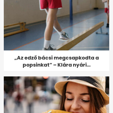
„Az edző bácsi megcsapkodta a
popsinkat” – Klára nyári...