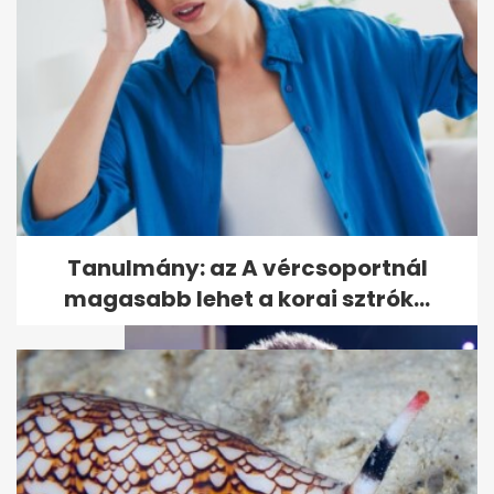
Baka András: Kétharmaddal
sem lehet mindent
megcsinálni
Tanulmány: az A vércsoportnál
magasabb lehet a korai sztrók...