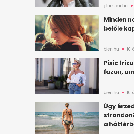
glamour.hu
Minden na
belőle ka
bien.hu
10 
Pixie friz
fazon, am
bien.hu
10 
Úgy érzed
strandon?
a háttér