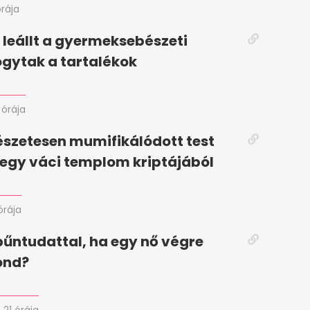
órája
leállt a gyermeksebészeti
ogytak a tartalékok
 órája
szetesen mumifikálódott test
ő egy váci templom kriptájából
órája
 bűntudattal, ha egy nő végre
ond?