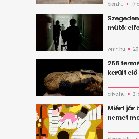
bien.hu
17 
Szegeden 
műtő: elf
wmn.hu
20
265 termé
került el
drive.hu
21 
Miért jár
nemet m