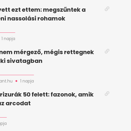
yett ezt ettem: megszűntek a
ni nassolási rohamok
1 napja
 nem mérgező, mégis rettegnek
raki sivatagban
nt.hu
1 napja
frizurák 50 felett: fazonok, amik
az arcodat
apja