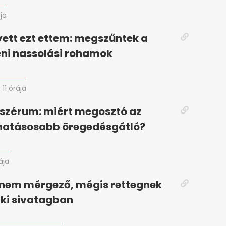
ja
yett ezt ettem: megszűntek a
ni nassolási rohamok
11 órája
 szérum: miért megosztó az
ghatásosabb öregedésgátló?
ája
 nem mérgező, mégis rettegnek
raki sivatagban