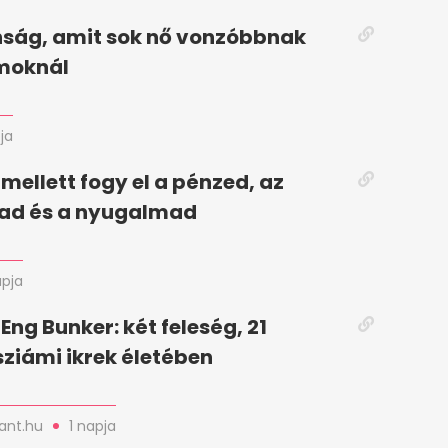
nság, amit sok nő vonzóbbnak
zmoknál
ja
i mellett fogy el a pénzed, az
ad és a nyugalmad
apja
Eng Bunker: két feleség, 21
sziámi ikrek életében
nt.hu
1 napja