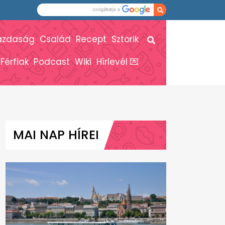
azdaság
Család
Recept
Sztorik
Férfiak
Podcast
Wiki
Hírlevél 💌
MAI NAP HÍREI