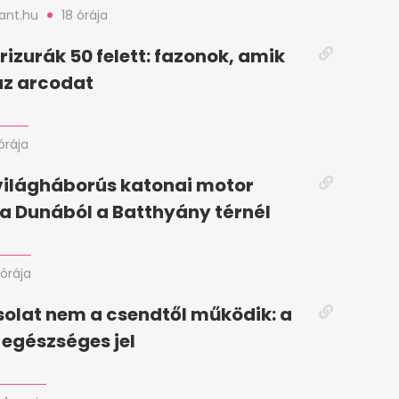
nt.hu
18 órája
frizurák 50 felett: fazonok, amik
az arcodat
órája
világháborús katonai motor
ő a Dunából a Batthyány térnél
 órája
solat nem a csendtől működik: a
 egészséges jel