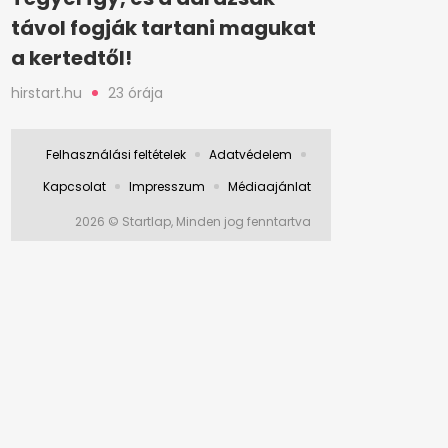
távol fogják tartani magukat
a kertedtől!
hirstart.hu
23 órája
Felhasználási feltételek
Adatvédelem
Kapcsolat
Impresszum
Médiaajánlat
2026 © Startlap, Minden jog fenntartva