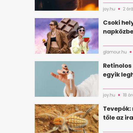
joy.hu
2 órá
Csoki hel
napközbe
glamour.hu
Retinolos
egyik le
joy.hu
18 ór
Tevepók:
tőle az i