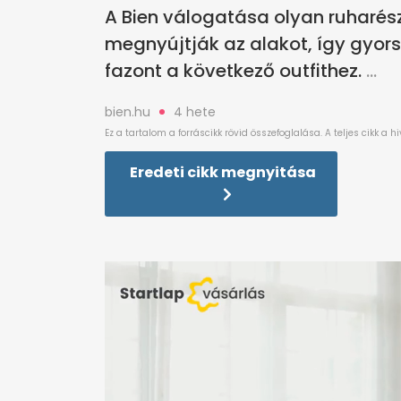
A Bien válogatása olyan ruharés
megnyújtják az alakot, így gyor
fazont a következő outfithez.
bien.hu
4 hete
Eredeti cikk megnyitása