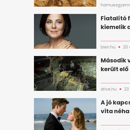
hamuesgyema
Fiatalító 
kiemelik 
bien.hu
20 
Második 
került el
drive.hu
23
A jó kapc
vita néha