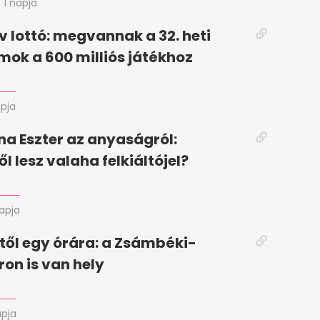
1 napja
 lottó: megvannak a 32. heti
ok a 600 milliós játékhoz
apja
a Eszter az anyaságról:
l lesz valaha felkiáltójel?
napja
ől egy órára: a Zsámbéki-
ron is van hely
apja