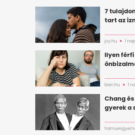
7 tulajdo
tart az i
joy.hu
1 nap
Ilyen férf
önbizalm
bien.hu
1 n
Chang és 
gyerek a 
hamuesgyema