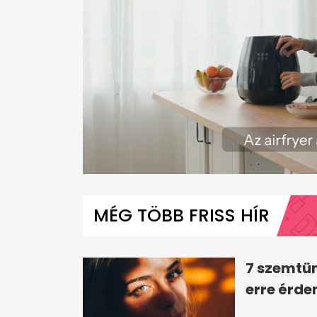
0
seconds
of
MÉG TÖBB FRISS HÍR
2
minutes,
30
seconds
Volume
0%
7 szemtün
erre érde