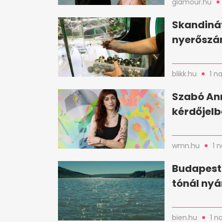
glamour.hu
Skandináv
nyerőszám
blikk.hu
1 n
Szabó Ann
kérdőjelbő
wmn.hu
1 
Budapestt
tónál nyá
bien.hu
1 n