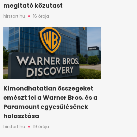
megitató közutast
hirstart.hu
16 órája
Kimondhatatlan összegeket
emészt fel a Warner Bros. és a
Paramount egyesülésének
halasztása
hirstart.hu
19 órája