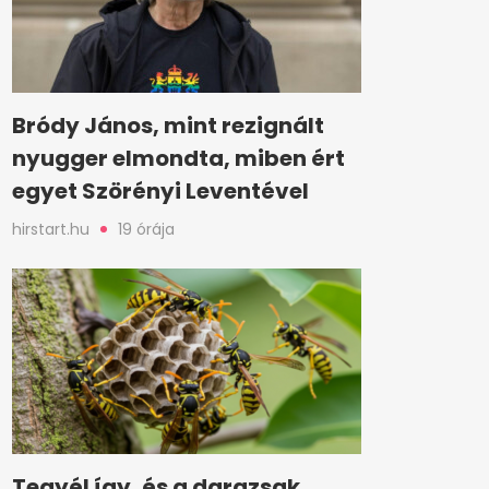
Bródy János, mint rezignált
nyugger elmondta, miben ért
egyet Szörényi Leventével
hirstart.hu
19 órája
Tegyél így, és a darazsak