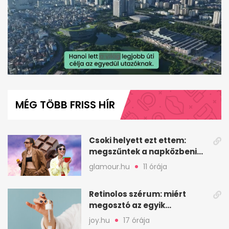
0
seconds
of
MÉG TÖBB FRISS HÍR
1
minute,
58
seconds
Csoki helyett ezt ettem:
megszűntek a napközbeni
nassolási rohamok
glamour.hu
11 órája
Retinolos szérum: miért
megosztó az egyik
leghatásosabb
joy.hu
17 órája
öregedésgátló?