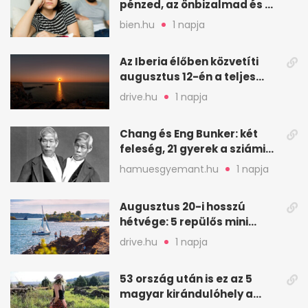
pénzed, az önbizalmad és a
nyugalmad
bien.hu
1 napja
Az Iberia élőben közvetíti
augusztus 12-én a teljes
napfogyatkozást
drive.hu
1 napja
Chang és Eng Bunker: két
feleség, 21 gyerek a sziámi
ikrek életében
hamuesgyemant.hu
1 napja
Augusztus 20-i hosszú
hétvége: 5 repülős mini
nyaralás 0 szabadsággal
drive.hu
1 napja
53 ország után is ez az 5
magyar kirándulóhely a