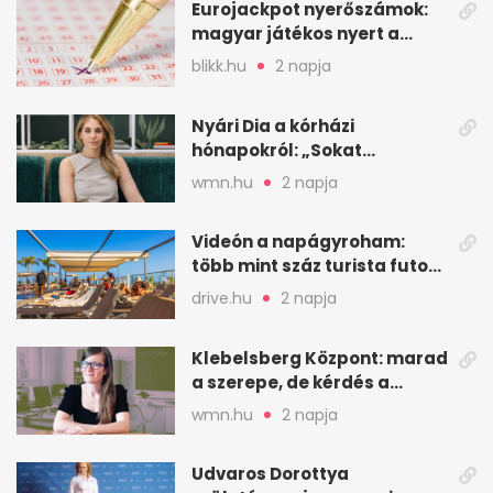
Eurojackpot nyerőszámok:
magyar játékos nyert a
2026. augusztus 4-i húzáson
blikk.hu
2 napja
Nyári Dia a kórházi
hónapokról: „Sokat
veszekedtem Istennel”
wmn.hu
2 napja
Videón a napágyroham:
több mint száz turista futott
a helyekért Tenerifén
drive.hu
2 napja
Klebelsberg Központ: marad
a szerepe, de kérdés a
hitelessége
wmn.hu
2 napja
Udvaros Dorottya