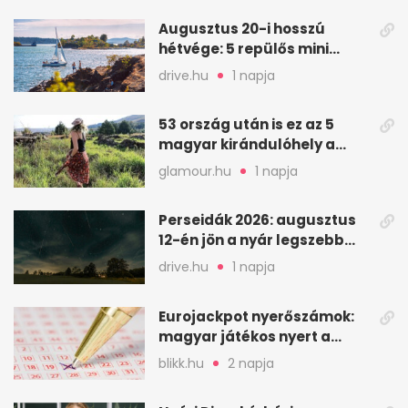
Augusztus 20-i hosszú
hétvége: 5 repülős mini
nyaralás 0 szabadsággal
drive.hu
1 napja
53 ország után is ez az 5
magyar kirándulóhely a
kedvencem
glamour.hu
1 napja
Perseidák 2026: augusztus
12-én jön a nyár legszebb
csillaghullása
drive.hu
1 napja
Eurojackpot nyerőszámok:
magyar játékos nyert a
2026. augusztus 4-i húzáson
blikk.hu
2 napja