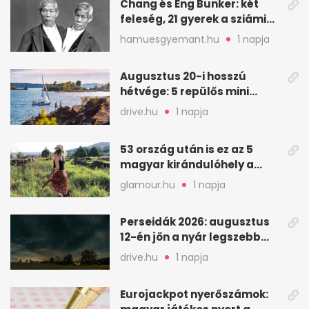
Chang és Eng Bunker: két
feleség, 21 gyerek a sziámi
ikrek életében
hamuesgyemant.hu
1 napja
Augusztus 20-i hosszú
hétvége: 5 repülős mini
nyaralás 0 szabadsággal
drive.hu
1 napja
53 ország után is ez az 5
magyar kirándulóhely a
kedvencem
glamour.hu
1 napja
Perseidák 2026: augusztus
12-én jön a nyár legszebb
csillaghullása
drive.hu
1 napja
Eurojackpot nyerőszámok: