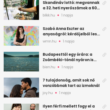
Skandináv lottó: megvannak
a 32. heti nyerőszámok a 600
milliós játékhoz
blikk.hu
1 napja
Szabó Anna Eszter az
anyaságról: kérdőjelből lesz
valaha felkiáltójel?
wmn.hu
1 napja
Budapesttől egy órára: a
Zsámbéki-tónál nyáron is
van hely
bien.hu
1 napja
7 tulajdonság, amit sok nő
vonzóbbnak tart az izmoknál
joy.hu
1 napja
Ilyen férfi mellett fogy el a