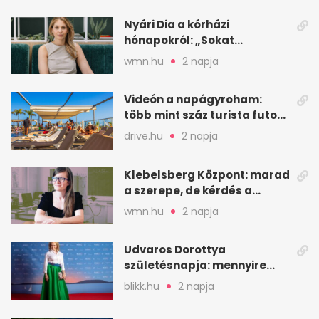
Nyári Dia a kórházi
hónapokról: „Sokat
veszekedtem Istennel”
wmn.hu
2 napja
Videón a napágyroham:
több mint száz turista futott
a helyekért Tenerifén
drive.hu
2 napja
Klebelsberg Központ: marad
a szerepe, de kérdés a
hitelessége
wmn.hu
2 napja
Udvaros Dorottya
születésnapja: mennyire
ismered a filmszerepeit?
blikk.hu
2 napja