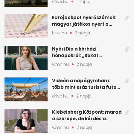
drive.hu
1 napja
Eurojackpot nyerőszámok:
magyar játékos nyert a
2026. augusztus 4-i húzáson
blikk.hu
2 napja
Nyári Dia a kórházi
hónapokról: „Sokat
veszekedtem Istennel”
wmn.hu
2 napja
Videón a napágyroham:
több mint száz turista futott
a helyekért Tenerifén
drive.hu
2 napja
Klebelsberg Központ: marad
a szerepe, de kérdés a
hitelessége
wmn.hu
2 napja