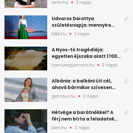
hitelessége
wmn.hu
2 napja
Udvaros Dorottya
születésnapja: mennyire
ismered a filmszerepeit?
blikk.hu
2 napja
A Nyos-tó tragédiája:
egyetlen éjszaka alatt 1700
ember halt meg
hamuesgyemant.hu
2 napja
Albánia: a balkáni úti cél,
ahová bármikor szívesen
visszamennék
glamour.hu
2 napja
Hétvége a barátnőkkel? A
férj nem bírta a feladatokat,
a feleség levegőt kér
bien.hu
2 napja