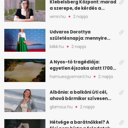
Klebelsberg Központ: marad
a szerepe, de kérdés a
hitelessége
wmn.hu
2 napja
Udvaros Dorottya
születésnapja: mennyire
ismered a filmszerepeit?
blikk.hu
2 napja
A Nyos-tó tragédiája:
egyetlen éjszaka alatt 1700
ember halt meg
hamuesgyemant.hu
2 napja
Albánia: a balkáni úti cél,
ahová bármikor szívesen
visszamennék
glamour.hu
2 napja
Hétvége a barátnőkkel? A