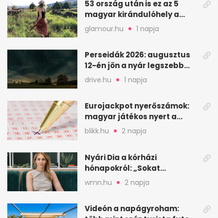
53 ország után is ez az 5
magyar kirándulóhely a
kedvencem
glamour.hu
1 napja
Perseidák 2026: augusztus
12-én jön a nyár legszebb
csillaghullása
drive.hu
1 napja
Eurojackpot nyerőszámok:
magyar játékos nyert a
2026. augusztus 4-i húzáson
blikk.hu
2 napja
Nyári Dia a kórházi
hónapokról: „Sokat
veszekedtem Istennel”
wmn.hu
2 napja
Videón a napágyroham: