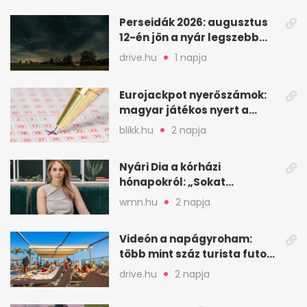
Perseidák 2026: augusztus
12-én jön a nyár legszebb
csillaghullása
drive.hu
1 napja
Eurojackpot nyerőszámok:
magyar játékos nyert a
2026. augusztus 4-i húzáson
blikk.hu
2 napja
Nyári Dia a kórházi
hónapokról: „Sokat
veszekedtem Istennel”
wmn.hu
2 napja
Videón a napágyroham:
több mint száz turista futott
a helyekért Tenerifén
drive.hu
2 napja