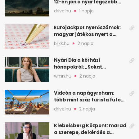
12-én jön a nyár legszebb
csillaghullása
drive.hu
1 napja
Eurojackpot nyerőszámok:
magyar játékos nyert a
2026. augusztus 4-i húzáson
blikk.hu
2 napja
Nyári Dia a kórházi
hónapokról: „Sokat
veszekedtem Istennel”
wmn.hu
2 napja
Videón a napágyroham:
több mint száz turista futott
a helyekért Tenerifén
drive.hu
2 napja
Klebelsberg Központ: marad
a szerepe, de kérdés a