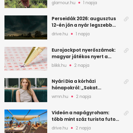
kedvencem
glamour.hu
1 napja
Perseidák 2026: augusztus
12-én jön a nyár legszebb
csillaghullása
drive.hu
1 napja
Eurojackpot nyerőszámok:
magyar játékos nyert a
2026. augusztus 4-i húzáson
blikk.hu
2 napja
Nyári Dia a kórházi
hónapokról: „Sokat
veszekedtem Istennel”
wmn.hu
2 napja
Videón a napágyroham:
több mint száz turista futott
a helyekért Tenerifén
drive.hu
2 napja