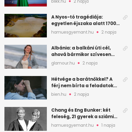
blikk.hu
2 napja
A Nyos-tó tragédiája:
egyetlen éjszaka alatt 1700
ember halt meg
hamuesgyemant.hu
2 napja
Albánia: a balkáni úti cél,
ahová bármikor szívesen
visszamennék
glamour.hu
2 napja
Hétvége a barátnőkkel? A
férj nem bírta a feladatokat,
a feleség levegőt kér
bien.hu
2 napja
Chang és Eng Bunker: két
feleség, 21 gyerek a sziámi
ikrek életében
hamuesgyemant.hu
1 napja