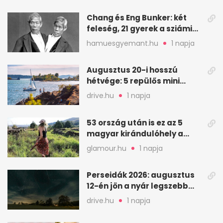
Chang és Eng Bunker: két
feleség, 21 gyerek a sziámi
ikrek életében
hamuesgyemant.hu
1 napja
Augusztus 20-i hosszú
hétvége: 5 repülős mini
nyaralás 0 szabadsággal
drive.hu
1 napja
53 ország után is ez az 5
magyar kirándulóhely a
kedvencem
glamour.hu
1 napja
Perseidák 2026: augusztus
12-én jön a nyár legszebb
csillaghullása
drive.hu
1 napja