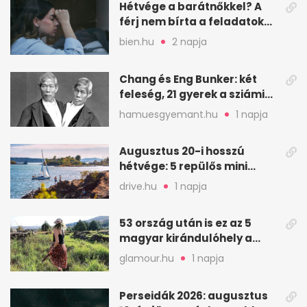
Hétvége a barátnőkkel? A
férj nem bírta a feladatokat,
a feleség levegőt kér
bien.hu
2 napja
Chang és Eng Bunker: két
feleség, 21 gyerek a sziámi
ikrek életében
hamuesgyemant.hu
1 napja
Augusztus 20-i hosszú
hétvége: 5 repülős mini
nyaralás 0 szabadsággal
drive.hu
1 napja
53 ország után is ez az 5
magyar kirándulóhely a
kedvencem
glamour.hu
1 napja
Perseidák 2026: augusztus