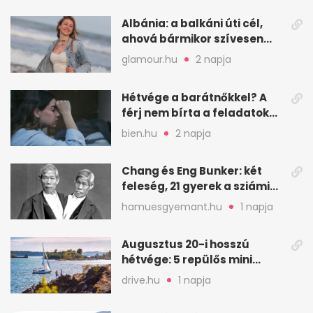
Albánia: a balkáni úti cél,
ahová bármikor szívesen
visszamennék
glamour.hu
2 napja
Hétvége a barátnőkkel? A
férj nem bírta a feladatokat,
a feleség levegőt kér
bien.hu
2 napja
Chang és Eng Bunker: két
feleség, 21 gyerek a sziámi
ikrek életében
hamuesgyemant.hu
1 napja
Augusztus 20-i hosszú
hétvége: 5 repülős mini
nyaralás 0 szabadsággal
drive.hu
1 napja