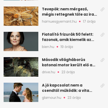
Tevepók: nem mérgező,
mégis rettegnek tőle az iraki
sivatagban
hamuesgyemant.hu
17 órája
Fiatalító frizurák 50 felett:
fazonok, amik kiemelik az
arcodat
bien.hu
19 órája
Második világháborús
katonai motor került elő a
Dunából a Batthyány térnél
drive.hu
23 órája
A jó kapcsolat nem a
csendtől működik: a vita
néha egészséges jel
glamour.hu
23 órája