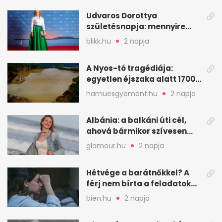
Udvaros Dorottya
születésnapja: mennyire
ismered a filmszerepeit?
blikk.hu
2 napja
A Nyos-tó tragédiája:
egyetlen éjszaka alatt 1700
ember halt meg
hamuesgyemant.hu
2 napja
Albánia: a balkáni úti cél,
ahová bármikor szívesen
visszamennék
glamour.hu
2 napja
Hétvége a barátnőkkel? A
férj nem bírta a feladatokat,
a feleség levegőt kér
bien.hu
2 napja