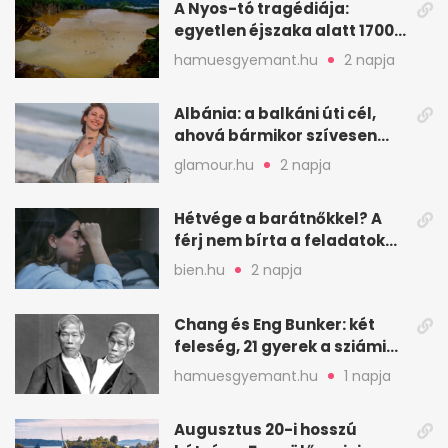
A Nyos-tó tragédiája:
egyetlen éjszaka alatt 1700
ember halt meg
hamuesgyemant.hu
2 napja
Albánia: a balkáni úti cél,
ahová bármikor szívesen
visszamennék
glamour.hu
2 napja
Hétvége a barátnőkkel? A
férj nem bírta a feladatokat,
a feleség levegőt kér
bien.hu
2 napja
Chang és Eng Bunker: két
feleség, 21 gyerek a sziámi
ikrek életében
hamuesgyemant.hu
1 napja
Augusztus 20-i hosszú