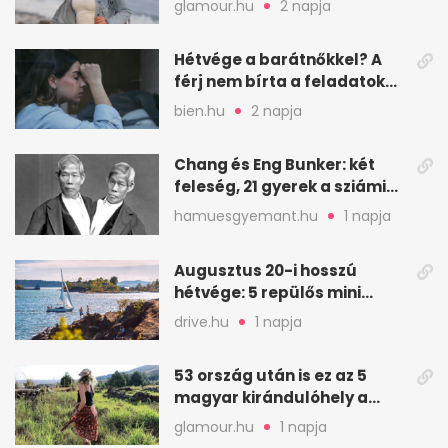
glamour.hu
2 napja
Hétvége a barátnőkkel? A
férj nem bírta a feladatokat,
a feleség levegőt kér
bien.hu
2 napja
Chang és Eng Bunker: két
feleség, 21 gyerek a sziámi
ikrek életében
hamuesgyemant.hu
1 napja
Augusztus 20-i hosszú
hétvége: 5 repülős mini
nyaralás 0 szabadsággal
drive.hu
1 napja
53 ország után is ez az 5
magyar kirándulóhely a
kedvencem
glamour.hu
1 napja