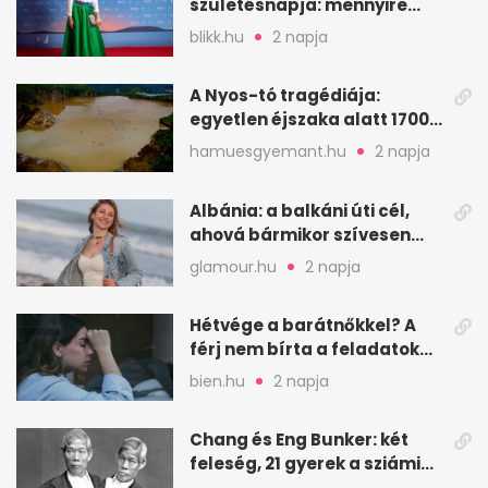
születésnapja: mennyire
ismered a filmszerepeit?
blikk.hu
2 napja
A Nyos-tó tragédiája:
egyetlen éjszaka alatt 1700
ember halt meg
hamuesgyemant.hu
2 napja
Albánia: a balkáni úti cél,
ahová bármikor szívesen
visszamennék
glamour.hu
2 napja
Hétvége a barátnőkkel? A
férj nem bírta a feladatokat,
a feleség levegőt kér
bien.hu
2 napja
Chang és Eng Bunker: két
feleség, 21 gyerek a sziámi
ikrek életében