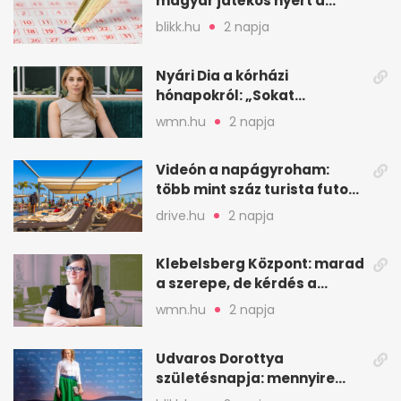
magyar játékos nyert a
2026. augusztus 4-i húzáson
blikk.hu
2 napja
Nyári Dia a kórházi
hónapokról: „Sokat
veszekedtem Istennel”
wmn.hu
2 napja
Videón a napágyroham:
több mint száz turista futott
a helyekért Tenerifén
drive.hu
2 napja
Klebelsberg Központ: marad
a szerepe, de kérdés a
hitelessége
wmn.hu
2 napja
Udvaros Dorottya
születésnapja: mennyire
ismered a filmszerepeit?