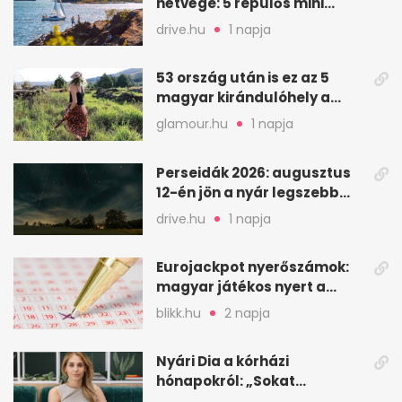
hétvége: 5 repülős mini
nyaralás 0 szabadsággal
drive.hu
1 napja
53 ország után is ez az 5
magyar kirándulóhely a
kedvencem
glamour.hu
1 napja
Perseidák 2026: augusztus
12-én jön a nyár legszebb
csillaghullása
drive.hu
1 napja
Eurojackpot nyerőszámok:
magyar játékos nyert a
2026. augusztus 4-i húzáson
blikk.hu
2 napja
Nyári Dia a kórházi
hónapokról: „Sokat
veszekedtem Istennel”