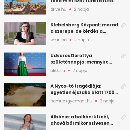
több mint száz turista futott
a helyekért Tenerifén
drive.hu
2 napja
Klebelsberg Központ: marad
a szerepe, de kérdés a
hitelessége
wmn.hu
2 napja
Udvaros Dorottya
születésnapja: mennyire
ismered a filmszerepeit?
blikk.hu
2 napja
A Nyos-tó tragédiája:
egyetlen éjszaka alatt 1700
ember halt meg
hamuesgyemant.hu
2 napja
Albánia: a balkáni úti cél,
ahová bármikor szívesen
visszamennék