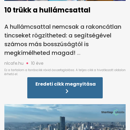
10 trükk a hullámcsattal
A hullámcsattal nemcsak a rakoncátlan
tincseket rögzítheted: a segítségével
számos más bosszúságtól is
megkímélheted magad!
nlcafe.hu
10 éve
Eredeti cikk megnyitása