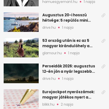
hamuesgyemant.hu
1 napja
Augusztus 20-i hosszú
hétvége: 5 repülős mini
nyaralás 0 szabadsággal
drive.hu
1 napja
53 ország után is ez az 5
magyar kirándulóhely a
kedvencem
glamour.hu
1 napja
Perseidák 2026: augusztus
12-én jön a nyár legszebb
csillaghullása
drive.hu
1 napja
Eurojackpot nyerőszámok:
magyar játékos nyert a
2026. augusztus 4-i húzáson
blikk.hu
2 napja