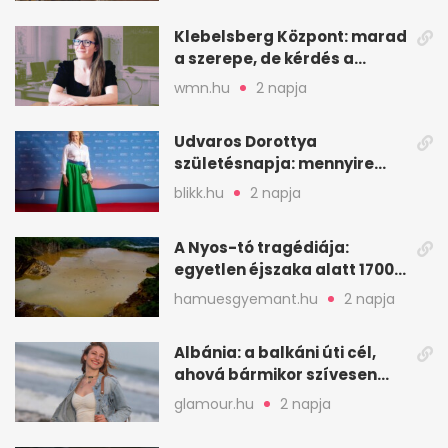
Klebelsberg Központ: marad
a szerepe, de kérdés a
hitelessége
wmn.hu
2 napja
Udvaros Dorottya
születésnapja: mennyire
ismered a filmszerepeit?
blikk.hu
2 napja
A Nyos-tó tragédiája:
egyetlen éjszaka alatt 1700
ember halt meg
hamuesgyemant.hu
2 napja
Albánia: a balkáni úti cél,
ahová bármikor szívesen
visszamennék
glamour.hu
2 napja