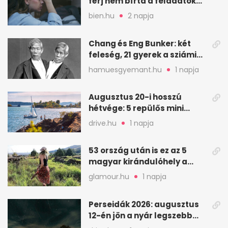
férj nem bírta a feladatokat,
a feleség levegőt kér
bien.hu
2 napja
Chang és Eng Bunker: két
feleség, 21 gyerek a sziámi
ikrek életében
hamuesgyemant.hu
1 napja
Augusztus 20-i hosszú
hétvége: 5 repülős mini
nyaralás 0 szabadsággal
drive.hu
1 napja
53 ország után is ez az 5
magyar kirándulóhely a
kedvencem
glamour.hu
1 napja
Perseidák 2026: augusztus
12-én jön a nyár legszebb
csillaghullása