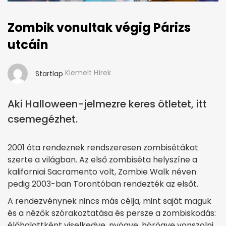
Zombik vonultak végig Párizs
utcáin
Kiemelt Hírek
Startlap
Aki Halloween-jelmezre keres ötletet, itt
csemegézhet.
2001 óta rendeznek rendszeresen zombisétákat
szerte a világban. Az első zombiséta helyszíne a
kaliforniai Sacramento volt, Zombie Walk néven
pedig 2003-ban Torontóban rendezték az elsőt.
A rendezvénynek nincs más célja, mint saját maguk
és a nézők szórakoztatása és persze a zombiskodás:
élőhalottként viselkedve, nyögve, hörögve vonszolni