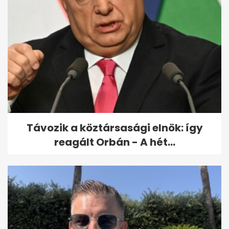
Távozik a köztársasági elnök: így
reagált Orbán - A hét...