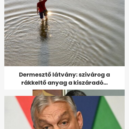
Rövid enyhülés után újra
kánikula jön: akár 38 fok is
lehet
Dermesztő látvány: szivárog a
rákkeltő anyag a kiszáradó...