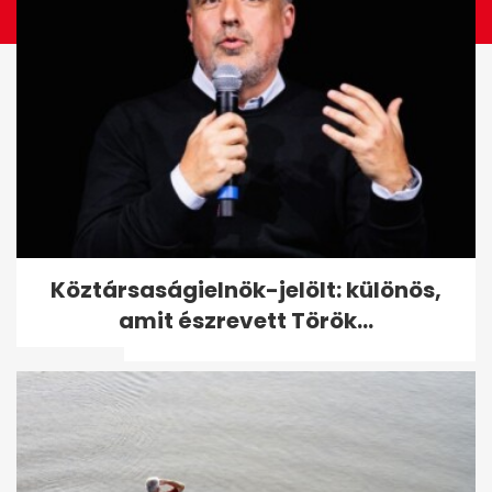
Károly király elmondta: egy
Köztársaságielnök-jelölt: különös,
lavinánál hajszálon múlt az
amit észrevett Török...
élete