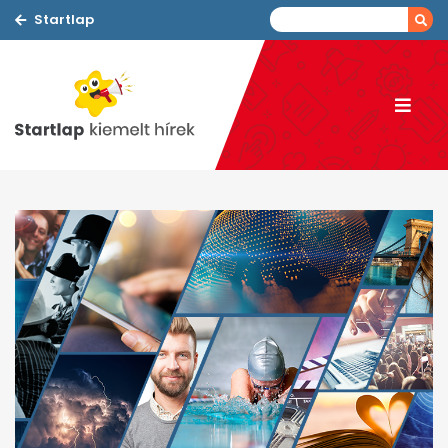
Startlap