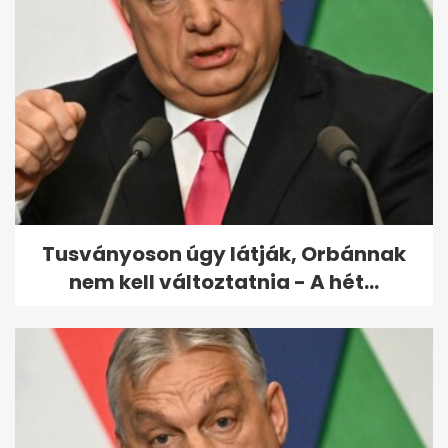
IKOP Plusz: indulhat a Baross
Gábor vasútfejlesztési terv
uniós...
Tusványoson úgy látják, Orbánnak
nem kell változtatnia - A hét...