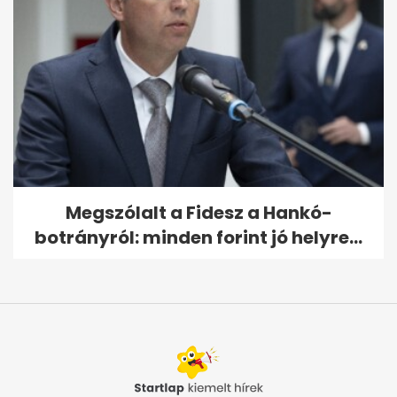
Megszólalt a Fidesz a Hankó-
botrányról: minden forint jó helyre...