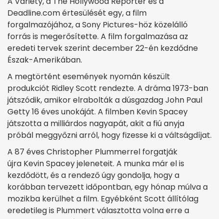
A Variety, a The Hollywood Reporter és a
Deadline.com értesülését egy, a film
forgalmazójához, a Sony Pictures-höz közelálló
forrás is megerősítette. A film forgalmazása az
eredeti tervek szerint december 22-én kezdődne
Észak-Amerikában.
A megtörtént események nyomán készült
produkciót Ridley Scott rendezte. A dráma 1973-ban
játszódik, amikor elrabolták a dúsgazdag John Paul
Getty 16 éves unokáját. A filmben Kevin Spacey
játszotta a milliárdos nagyapát, akit a fiú anyja
próbál meggyőzni arról, hogy fizesse ki a váltságdíjat.
A 87 éves Christopher Plummerrel forgatják
újra Kevin Spacey jeleneteit. A munka már el is
kezdődött, és a rendező úgy gondolja, hogy a
korábban tervezett időpontban, egy hónap múlva a
mozikba kerülhet a film. Egyébként Scott állítólag
eredetileg is Plummert választotta volna erre a