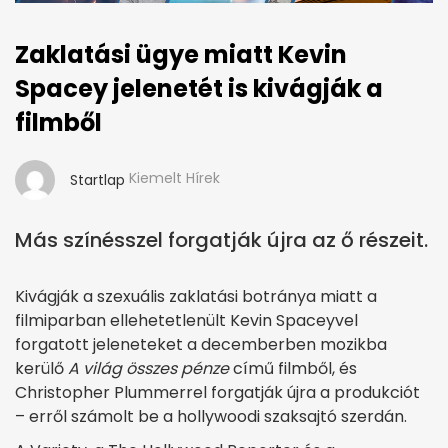
Zaklatási ügye miatt Kevin
Spacey jelenetét is kivágják a
filmből
Kiemelt Hírek
Startlap
Más színésszel forgatják újra az ő részeit.
Kivágják a szexuális zaklatási botránya miatt a
filmiparban ellehetetlenült Kevin Spaceyvel
forgatott jeleneteket a decemberben mozikba
kerülő
A világ összes pénze
című filmből, és
Christopher Plummerrel forgatják újra a produkciót
– erről számolt be a hollywoodi szaksajtó szerdán.