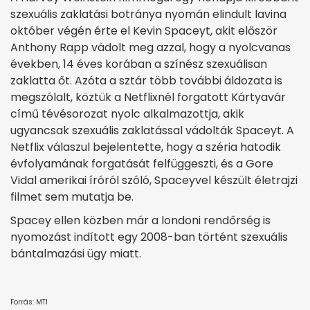
szexuális zaklatási botránya nyomán elindult lavina
október végén érte el Kevin Spaceyt, akit először
Anthony Rapp vádolt meg azzal, hogy a nyolcvanas
években, 14 éves korában a színész szexuálisan
zaklatta őt. Azóta a sztár több további áldozata is
megszólalt, köztük a Netflixnél forgatott Kártyavár
című tévésorozat nyolc alkalmazottja, akik
ugyancsak szexuális zaklatással vádolták Spaceyt. A
Netflix válaszul bejelentette, hogy a széria hatodik
évfolyamának forgatását felfüggeszti, és a Gore
Vidal amerikai íróról szóló, Spaceyvel készült életrajzi
filmet sem mutatja be.
Spacey ellen közben már a londoni rendőrség is
nyomozást indított egy 2008-ban történt szexuális
bántalmazási ügy miatt.
Forrás: MTI