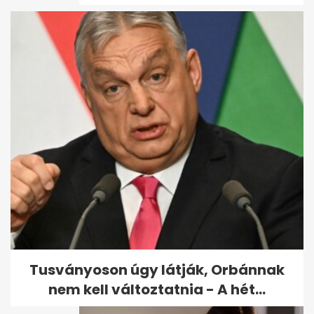
Az UniCredit 3% alá viszi az
Otthon Start lakáshitel
kamatát
Tusványoson úgy látják, Orbánnak
nem kell változtatnia - A hét...