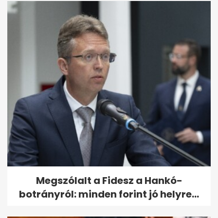
Megszólalt a Fidesz a Hankó-
botrányról: minden forint jó helyre...