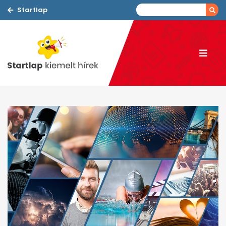
Startlap