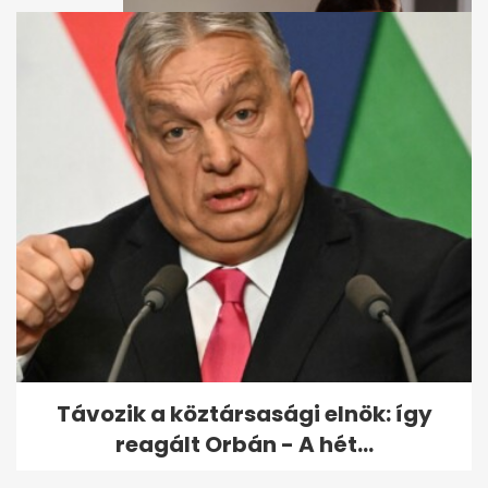
Ezt jelentik a telefon apró
lyukai: a jobb hangzás miatt is
kellenek
Távozik a köztársasági elnök: így
reagált Orbán - A hét...