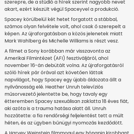
szerepre, de a stúdió a hírek szerint nagyobb nevet
akart, ezért készült végül Spaceyvel a produkció.
Spacey körülbelül két hetet forgatott a stábbal,
számos olyan felvétele volt, ahol csak ő szerepelt a
képen. Az újraforgatásban a közös jelenetek miatt
Mark Wahlberg és Michelle Williams is részt vesz.
A filmet a Sony korábban már visszavonta az
Amerikai Filmintézet (AFI) fesztiváljáról, ahol
november 16-án debütált volna. Az újraforgatásról
szóló hírek pár órával azt követően láttak
napvilágot, hogy Spacey egy újabb áldozata állt a
nyilvánosság elé. Heather Unruh televíziós
műsorvezető jelentette be, hogy tavaly egy
étteremben Spacey szexuálisan zaklatta 18 éves fiát,
aki azóta is a trauma hatása alatt áll. Unruh
hozzátette: a fia rendőrségi feljelentést tett a múlt
héten, és az ügyben bűnügyi nyomozás kezdődött.
A Harvey Weinstein filmmogul egy hónapja kirobbant