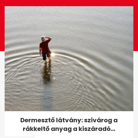
EZ IS ÉRDEKELHET
Brandon Clarke halálának
Dermesztő látvány: szivárog a
okát nyilvánosságra hozta a
rákkeltő anyag a kiszáradó...
halottkém