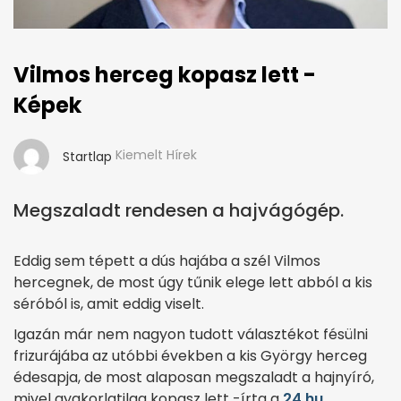
Vilmos herceg kopasz lett -
Képek
Kiemelt Hírek
Startlap
Megszaladt rendesen a hajvágógép.
Eddig sem tépett a dús hajába a szél Vilmos
hercegnek, de most úgy tűnik elege lett abból a kis
séróból is, amit eddig viselt.
Igazán már nem nagyon tudott választékot fésülni
frizurájába az utóbbi években a kis György herceg
édesapja, de most alaposan megszaladt a hajnyíró,
mivel gyakorlatilag kopasz lett -írta a
24.hu