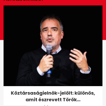
EZ IS ÉRDEKELHET
Ide utazott Putyin az ellene
Köztársaságielnök-jelölt: különös,
kiadott elfogatóparancs
amit észrevett Török...
másnapján -...