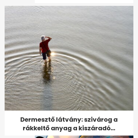
Kate Middleton különleges
ajándékot kapott Károly
királytól
Dermesztő látvány: szivárog a
rákkeltő anyag a kiszáradó...