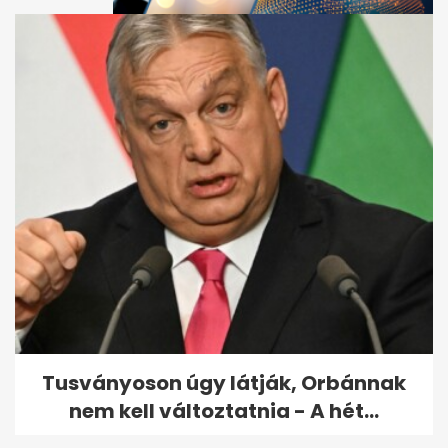
Harry herceg szerint "nagyon
sok mindenre nincs
magyarázat"...
Tusványoson úgy látják, Orbánnak
nem kell változtatnia - A hét...