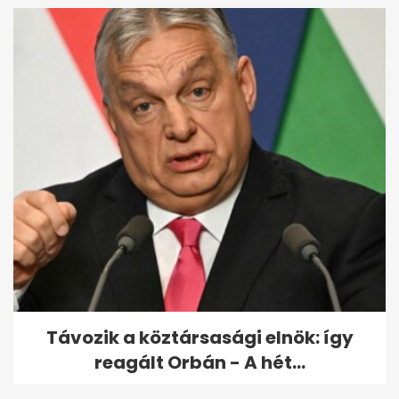
Távozik a köztársasági elnök: így
reagált Orbán - A hét...