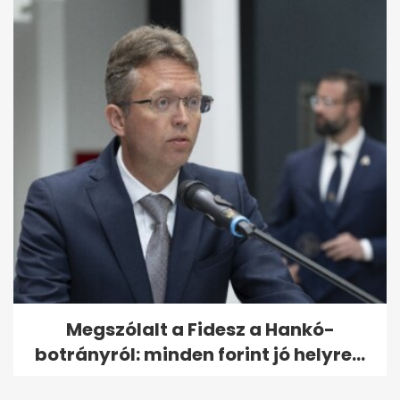
Megszólalt a Fidesz a Hankó-
botrányról: minden forint jó helyre...