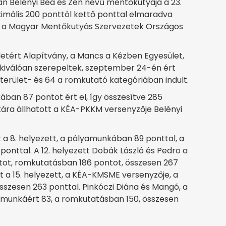
n Belényi Bea és Zen nevű mentőkutyája a 23.
imális 200 ponttól kettő ponttal elmaradva
óla a Magyar Mentőkutyás Szervezetek Országos
letért Alapítvány, a Mancs a Kézben Egyesület,
i kiválóan szerepeltek, szeptember 24-én ért
terület- és 64 a romkutató kategóriában indult.
an 87 pontot ért el, így összesítve 285
kára állhatott a KÉA-PKKM versenyzője Belényi
t a 8. helyezett, a pályamunkában 89 ponttal, a
onttal. A 12. helyezett Dobák László és Pedro a
ot, romkutatásban 186 pontot, összesen 267
ett a 15. helyezett, a KÉA-KMSME versenyzője, a
zesen 263 ponttal. Pinkóczi Diána és Mangó, a
yamunkáért 83, a romkutatásban 150, összesen