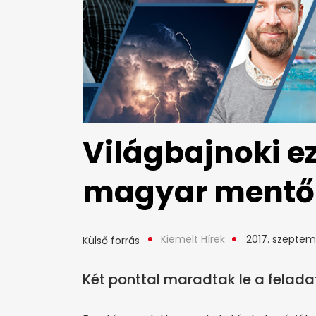
Világbajnoki e
magyar mentő
Kiemelt Hírek
2017. szeptem
Külső forrás
Két ponttal maradtak le a feladat 