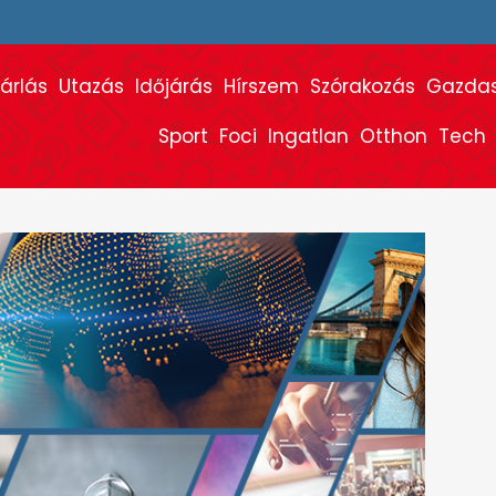
árlás
Utazás
Időjárás
Hírszem
Szórakozás
Gazda
Sport
Foci
Ingatlan
Otthon
Tech