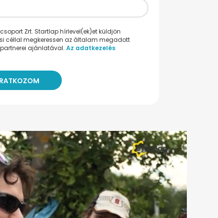
oport Zrt. Startlap hírlevel(ek)et küldjön
ési céllal megkeressen az általam megadott
partnerei ajánlatával.
Az adatkezelés