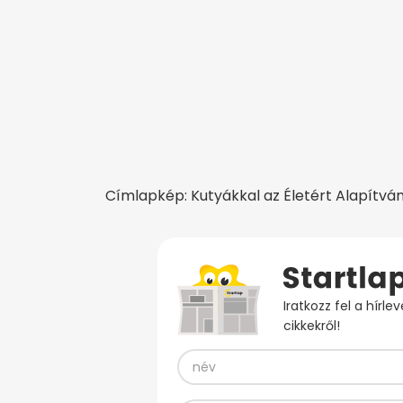
Címlapkép: Kutyákkal az Életért Alapítvá
Iratkozz fel a hírl
cikkekről!