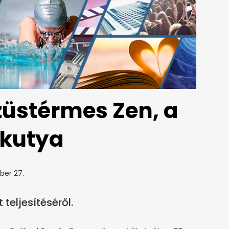
züstérmes Zen, a
kutya
ber 27.
teljesítéséről.