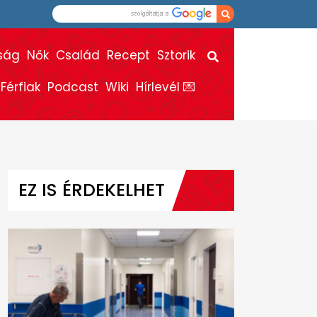
ság
Nők
Család
Recept
Sztorik
Férfiak
Podcast
Wiki
Hírlevél 💌
EZ IS ÉRDEKELHET