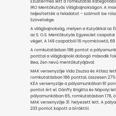
Ezüstérmes lett a romkutatás kategóriába
IRO Mentőkutyás Világbajnokságon. A max
teljesítették a feladatot – számolt be r
Szövetsége.
A világbajnokság, melyen a Kutyákkal az É
az S. O.S. Mentőkutyás Egyesület csapata
véget. A 149 csapatból 16 nyomkövető, 69 
A romkutatásban 198 pontot a pályamunkáb
ponttal a világbajnoki dobogó második fo
Bea, Zen nevű mentőkutyájával.
MAK versenyzője Vida Zsuzsa és Atlasz let
romkutatásban 186 ponttal, összesen 275 p
KÉA versenyzője a pályamunkában 81 pont
pontot ért el. Dánffy Brigitta és Nápolyi l
pályamunkában 85, romkutatásban 178, öss
MAK versenyzője 31. helyezett lett. A pál
233 pontot kapott a bíráktól.