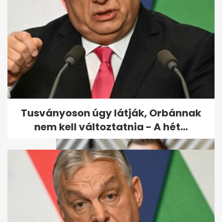
Magyar Pétert Varga Juditról,
a súlyáról és az alvásidejéről...
Tusványoson úgy látják, Orbánnak
nem kell változtatnia - A hét...