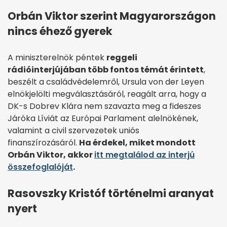
Orbán Viktor szerint Magyarországon
nincs éhező gyerek
A miniszterelnök péntek
reggeli
rádióinterjújában több fontos témát érintett
,
beszélt a családvédelemről, Ursula von der Leyen
elnökjelölti megválasztásáról, reagált arra, hogy a
DK-s Dobrev Klára nem szavazta meg a fideszes
Járóka Líviát az Európai Parlament alelnökének,
valamint a civil szervezetek uniós
finanszírozásáról.
Ha érdekel, miket mondott
Orbán Viktor, akkor
itt megtalálod az interjú
összefoglalóját
.
Rasovszky Kristóf történelmi aranyat
nyert