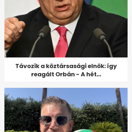
Kiderült, mikor állhat fel a
Vagyonvisszaszerzési Hivatal
- A hét...
Távozik a köztársasági elnök: így
reagált Orbán - A hét...