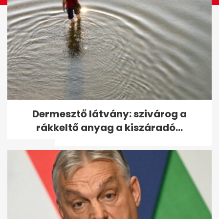
Tusványoson úgy látják,
Dermesztő látvány: szivárog a
Orbánnak nem kell
rákkeltő anyag a kiszáradó...
változtatnia - A hét...