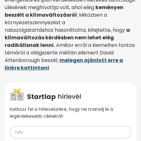
ülésének meghívottja volt, ahol elég
keményen
beszélt a klímaváltozásról
. Miközben a
környezetszennyezést a
rabszolgatartáshoz hasonlította, kifejtette, hogy
a
klímaváltozás kérdésben nem lehet elég
radikálisnak lenni.
Amikor erről a kiemelten fontos
témáról a világszerte méltán elismert David
Attenborough beszél,
melegen ajánlott erre a
linkre kattintani
.
Iratkozz fel a hírlevelünkre, hogy ne maradj le a
legérdekesebb cikkekről!