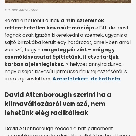
MTI Fotó: Máthé Zoltán
Sokan értetlenül állnak
a miniszterelnök
rettenthetetlen kisvasút-mániája
előtt, de most
fognak csak igazán kikerekedni a szemek, ugyanis a
sajtó birtokába került egy határozat, amelyben arról
van szó, hogy –
rengeteg pénzért – még egy
csomó kisvasutat építtetünk, illetve tartjuk
karban a jelenlegieket.
A helyzet annyira durva,
hogy a saját kisvasúti járműcsalád kifejlesztéséről is
írnak a javaslatban.
A részletekért ide kattints.
David Attenborough szerint ha a
klímaváltozásról van szó, nem
lehetünk elég radikálisak
David Attenborough kedden a brit parlament
energetikai és ipari kérdésekben illetékes bizottsága