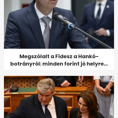
Megszólalt a Fidesz a Hankó-
botrányról: minden forint jó helyre...