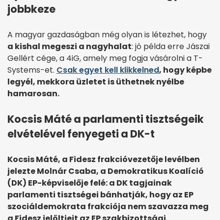
jobbkeze
A magyar gazdaságban még olyan is létezhet, hogy
a kishal megeszi a nagyhalat
: jó példa erre Jászai
Gellért cége, a 4iG, amely meg fogja vásárolni a T-
Systems-et.
Csak egyet kell klikkelned
, hogy képbe
legyél, mekkora üzletet is üthetnek nyélbe
hamarosan.
Kocsis Máté a parlamenti tisztségeik
elvételével fenyegeti a DK-t
Kocsis Máté, a Fidesz frakcióvezetője levélben
jelezte Molnár Csaba, a Demokratikus Koalíció
(DK) EP-képviselője felé: a DK tagjainak
parlamenti tisztségei bánhatják, hogy az EP
szociáldemokrata frakciója nem szavazza meg
a Fidesz jelöltjeit az EP szakbizottsági