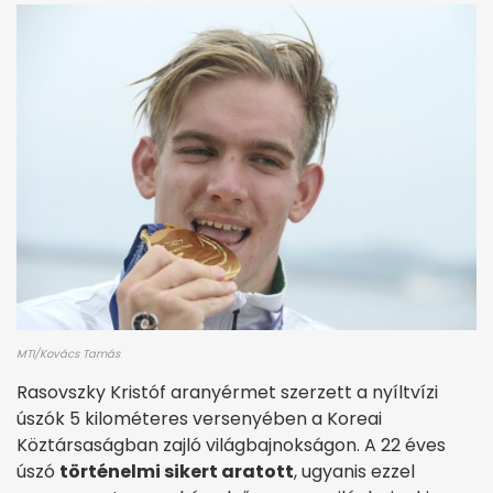
MTI/Kovács Tamás
Rasovszky Kristóf aranyérmet szerzett a nyíltvízi
úszók 5 kilométeres versenyében a Koreai
Köztársaságban zajló világbajnokságon. A 22 éves
úszó
történelmi sikert aratott
, ugyanis ezzel