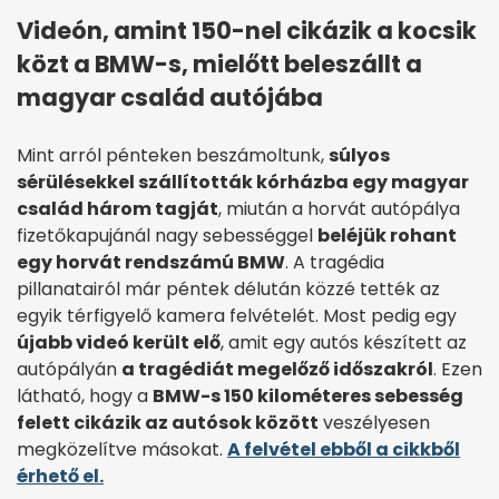
Videón, amint 150-nel cikázik a kocsik
közt a BMW-s, mielőtt beleszállt a
magyar család autójába
Mint arról pénteken beszámoltunk,
súlyos
sérülésekkel szállították kórházba egy magyar
család három tagját
, miután a horvát autópálya
fizetőkapujánál nagy sebességgel
beléjük rohant
egy horvát rendszámú BMW
. A tragédia
pillanatairól már péntek délután közzé tették az
egyik térfigyelő kamera felvételét. Most pedig egy
újabb videó került elő
, amit egy autós készített az
autópályán
a tragédiát megelőző időszakról
. Ezen
látható, hogy a
BMW-s 150 kilométeres sebesség
felett cikázik az autósok között
veszélyesen
megközelítve másokat.
A felvétel ebből a cikkből
érhető el.