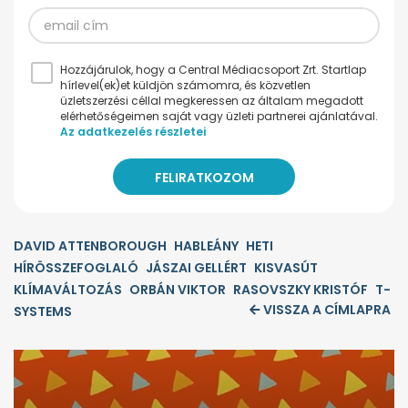
Hozzájárulok, hogy a Central Médiacsoport Zrt. Startlap
hírlevel(ek)et küldjön számomra, és közvetlen
üzletszerzési céllal megkeressen az általam megadott
elérhetőségeimen saját vagy üzleti partnerei ajánlatával.
Az adatkezelés részletei
DAVID ATTENBOROUGH
HABLEÁNY
HETI
HÍRÖSSZEFOGLALÓ
JÁSZAI GELLÉRT
KISVASÚT
KLÍMAVÁLTOZÁS
ORBÁN VIKTOR
RASOVSZKY KRISTÓF
T-
VISSZA A CÍMLAPRA
SYSTEMS