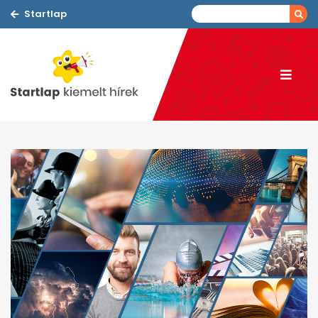
Startlap