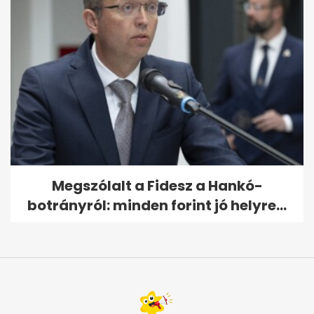
Megszólalt a Fidesz a Hankó-
botrányról: minden forint jó helyre...