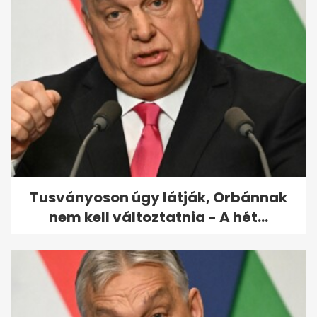
Ingyenes öntözővíz otthon: így
spórolhatsz a kerti locsoláson
Tusványoson úgy látják, Orbánnak
nem kell változtatnia - A hét...