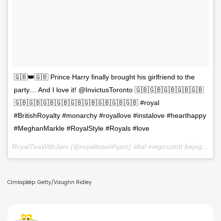
🇬🇧👑🇬🇧 Prince Harry finally brought his girlfriend to the
party… And I love it! @InvictusToronto 🇬🇧🇬🇧🇬🇧🇬🇧🇬🇧
🇬🇧🇬🇧🇬🇧🇬🇧🇬🇧🇬🇧🇬🇧🇬🇧🇬🇧 #royal
#BritishRoyalty #monarchy #royallove #instalove #hearthappy
#MeghanMarkle #RoyalStyle #Royals #love
RoyalTeaWithJam (@royalteawithjam) által megosztott bejegyzés,
Címlapkép: Getty/Vaughn Ridley