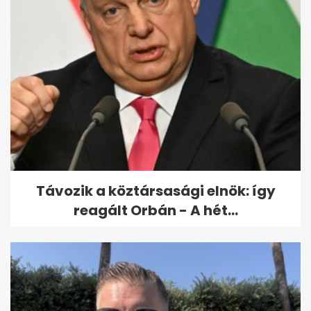
Távozik a köztársasági elnök: így
reagált Orbán - A hét...