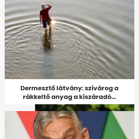
Mikroműanyag az elviteles
dobozból: szakértők szerint
így...
Dermesztő látvány: szivárog a
rákkeltő anyag a kiszáradó...