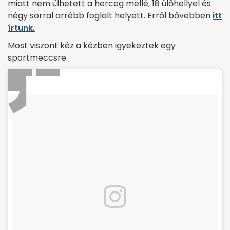
miatt nem ülhetett a herceg mellé, 18 ülőhellyel és
négy sorral arrébb foglalt helyett. Erről bővebben
itt
írtunk.
Most viszont kéz a kézben igyekeztek egy
sportmeccsre.