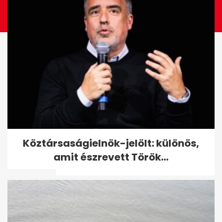
Sebestyén Balázs a fiával
Köztársaságielnök-jelölt: különös,
zenélt DJ Oti koncertjén, videó
amit észrevett Török...
is van