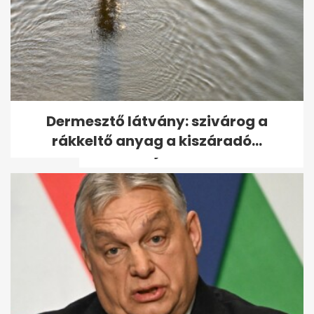
Német hírszerzőfőnök: ezeket
Dermesztő látvány: szivárog a
az európai országokat
rákkeltő anyag a kiszáradó...
támadhatja...