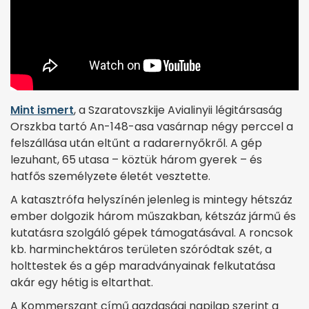
Mint ismert
, a Szaratovszkije Avialinyii légitársaság
Orszkba tartó An-148-asa vasárnap négy perccel a
felszállása után eltűnt a radarernyőkről. A gép
lezuhant, 65 utasa – köztük három gyerek – és
hatfős személyzete életét vesztette.
A katasztrófa helyszínén jelenleg is mintegy hétszáz
ember dolgozik három műszakban, kétszáz jármű és
kutatásra szolgáló gépek támogatásával. A roncsok
kb. harminchektáros területen szóródtak szét, a
holttestek és a gép maradványainak felkutatása
akár egy hétig is eltarthat.
A Kommerszant című gazdasági napilap szerint a