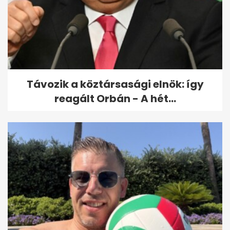
Összehasonlították a NATO és
Oroszország katonai
képességeit
Távozik a köztársasági elnök: így
reagált Orbán - A hét...