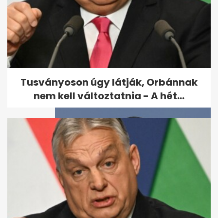
Megerősítette az OMV: az
oroszok elzárták a gázcsapot
Ausztria...
Tusványoson úgy látják, Orbánnak
nem kell változtatnia - A hét...