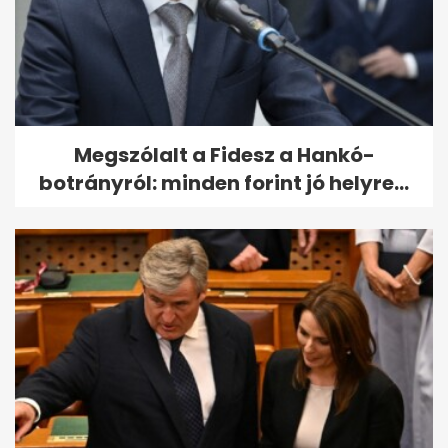
Megszólalt a Fidesz a Hankó-
botrányról: minden forint jó helyre...