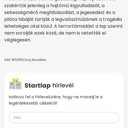
szakértők jelenleg a hajtómű kigyulladását, a
sebességmérő meghibásodást, a jegesedést és a
pilóta hibáját tartják a legvalószínűbbnek a tragédia
lehetséges okai közül. A terrortámadást a lap szerint
nem sorolják ezek közé, de nem is vetették el
véglegesen.
Fotó: MTI/EPA/Jurij Kocsetkov
Iratkozz fel a hírlevelünkre, hogy ne maradj le a
legérdekesebb cikkekről!