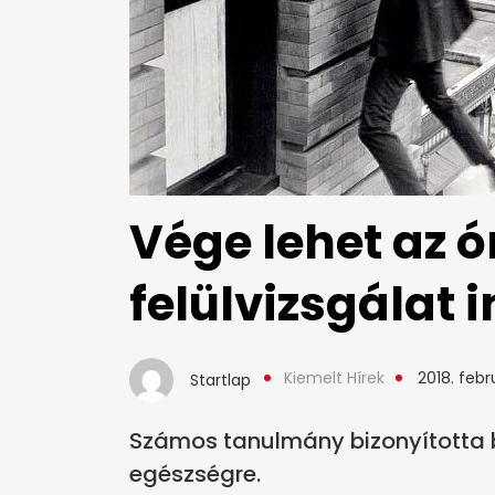
Vége lehet az ó
felülvizsgálat 
Kiemelt Hírek
2018. febr
Startlap
Számos tanulmány bizonyította b
egészségre.