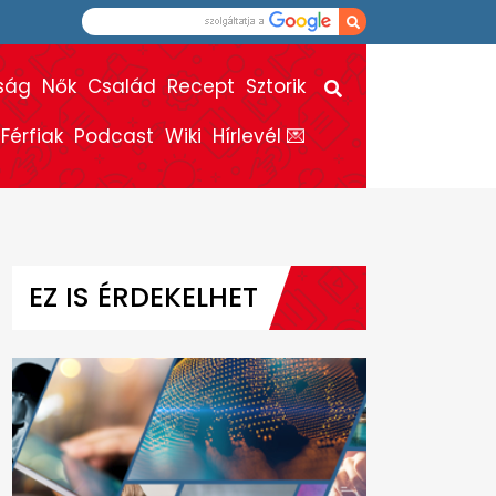
ság
Nők
Család
Recept
Sztorik
Férfiak
Podcast
Wiki
Hírlevél 💌
EZ IS ÉRDEKELHET