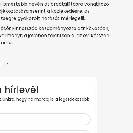
ra, ismertebb nevén az óraátállításra vonatkozó
ájékoztatása szerint a közlekedésre, az
zségre gyakorolt hatását mérlegelik.
űzését Finnország kezdeményezte azt követően,
kormányt, a jövőben tekintsen el az évi kétszeri
mítás.
tophel
evelünkre, hogy ne maradj le a legérdekesebb