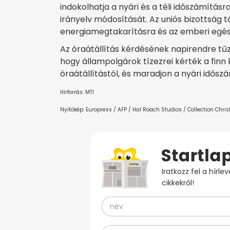
indokolhatja a nyári és a téli időszámítás
irányelv módosítását. Az uniós bizottság t
energiamegtakarításra és az emberi egés
Az óraátállítás kérdésének napirendre t
hogy állampolgárok tízezrei kérték a finn 
óraátállítástól, és maradjon a nyári időszá
Hírforrás: MTI
Nyitókép: Europress / AFP / Hal Roach Studios / Collection Chris
Iratkozz fel a hírl
cikkekről!