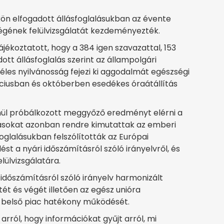
kön elfogadott állásfoglalásukban az évente
égének felülvizsgálatát kezdeményezték.
ájékoztatott, hogy a 384 igen szavazattal, 153
ott állásfoglalás szerint az állampolgári
les nyilvánosság fejezi ki aggodalmát egészségi
ciusban és októberben esedékes óraátállítás
nül próbálkozott meggyőző eredményt elérni a
atásokat azonban rendre kimutattak az emberi
oglalásukban felszólították az Európai
st a nyári időszámításról szóló irányelvről, és
lülvizsgálatára.
 időszámításról szóló irányelv harmonizált
tét és végét illetően az egész unióra
 a belső piac hatékony működését.
arról, hogy információkat gyűjt arról, mi