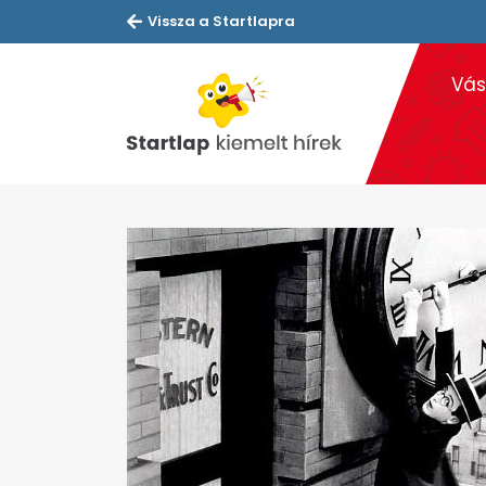
Vissza a Startlapra
Vás