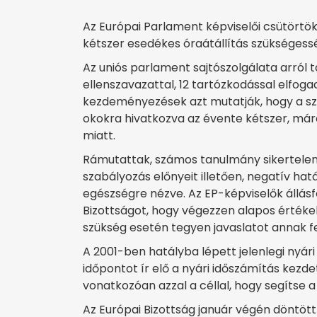
Az Európai Parlament képviselői csütörtö
kétszer esedékes óraátállítás szükségess
Az uniós parlament sajtószolgálata arról t
ellenszavazattal, 12 tartózkodással elfogad
kezdeményezések azt mutatják, hogy a szé
okokra hivatkozva az évente kétszer, már
miatt.
Rámutattak, számos tanulmány sikertele
szabályozás előnyeit illetően, negatív h
egészségre nézve. Az EP-képviselők állásf
Bizottságot, hogy végezzen alapos értékelé
szükség esetén tegyen javaslatot annak fe
A 2001-ben hatályba lépett jelenlegi nyári
időpontot ír elő a nyári időszámítás kezde
vonatkozóan azzal a céllal, hogy segítse
Az Európai Bizottság január végén döntött 