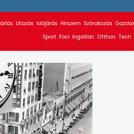
árlás
Utazás
Időjárás
Hírszem
Szórakozás
Gazda
Sport
Foci
Ingatlan
Otthon
Tech