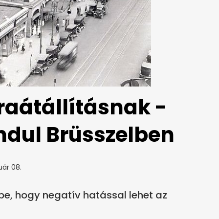
raátállításnak -
indul Brüsszelben
uár 08.
e, hogy negatív hatással lehet az