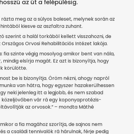
osszú az út a felépülésig.
rázta meg az a súlyos baleset, melynek során az
hintából kiesve az aszfaltra zuhant.
 szerint a halál torkából kellett visszahozni, de
Országos Orvosi Rehabilitációs Intézet lakója.
 fia szinte végig mosolyog amikor bent van nála,
mindig elsírja magát. Ez azt is bizonyítja, hogy
k körülötte.
 most be is bizonyítja. Öröm nézni, ahogy napról
g munka van hátra, hogy egyszer hazakerülhessen
ogy neki jelenleg itt a legjobb, és nem szabad
 közeljövőben vár rá egy koponyaprotézis-
eltávolítják az orvosok.” – mondta Máthé
amikor a fia magához szorítja, de sajnos nem
s a családi tennivalók rá hárulnak, férje pedig