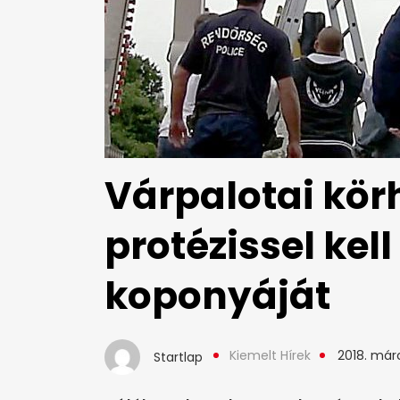
Várpalotai kör
protézissel kell
koponyáját
Kiemelt Hírek
2018. márc
Startlap