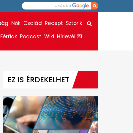
ság
Nők
Család
Recept
Sztorik
Férfiak
Podcast
Wiki
Hírlevél 💌
EZ IS ÉRDEKELHET