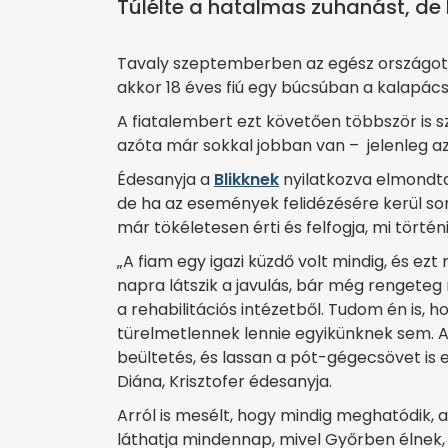
Túlélte a hatalmas zuhanást, de h
Tavaly szeptemberben az egész országot 
akkor 18 éves fiú egy búcsúban a kalapács
A fiatalembert ezt követően többször is szó
azóta már sokkal jobban van – jelenleg az 
Édesanyja a
Blikknek
nyilatkozva elmondta:
de ha az események felidézésére kerül sor, 
már tökéletesen érti és felfogja, mi történi
„A fiam egy igazi küzdő volt mindig, és ezt
napra látszik a javulás, bár még rengete
a rehabilitációs intézetből. Tudom én is, h
türelmetlennek lennie egyikünknek sem. A
beültetés, és lassan a pót-gégecsövet is 
Diána, Krisztofer édesanyja.
Arról is mesélt, hogy mindig meghatódik, 
láthatja mindennap, mivel Győrben élnek, é