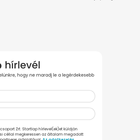
evelünkre, hogy ne maradj le a legérdekesebb
oport Zrt. Startlap hírlevel(ek)et küldjön
ési céllal megkeressen az általam megadott
partnerei ajánlatával.
Az adatkezelés