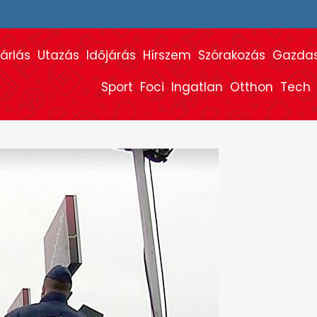
árlás
Utazás
Időjárás
Hírszem
Szórakozás
Gazda
Sport
Foci
Ingatlan
Otthon
Tech