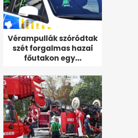
Vérampullák szóródtak
szét forgalmas hazai
főutakon egy...