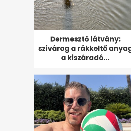
Dermesztő látvány:
szivárog a rákkeltő anya
a kiszáradó...