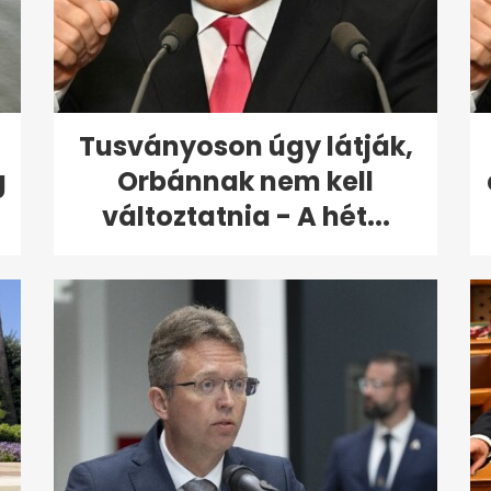
Tusványoson úgy látják,
g
Orbánnak nem kell
változtatnia - A hét...