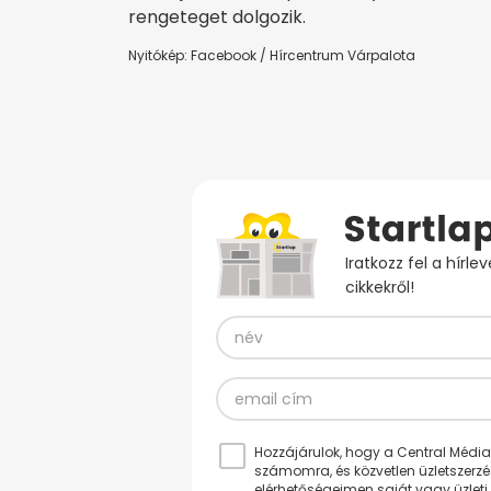
rengeteget dolgozik.
Nyitókép: Facebook / Hírcentrum Várpalota
Iratkozz fel a hírl
cikkekről!
Hozzájárulok, hogy a Central Médiacs
számomra, és közvetlen üzletszerz
elérhetőségeimen saját vagy üzleti 