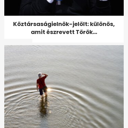
Ez a használt autó a
Köztársaságielnök-jelölt: különös,
statisztikák szerint 20 év felett
amit észrevett Török...
is tartós