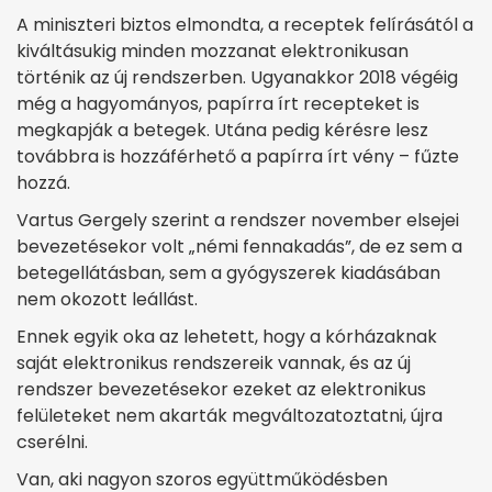
A miniszteri biztos elmondta, a receptek felírásától a
kiváltásukig minden mozzanat elektronikusan
történik az új rendszerben. Ugyanakkor 2018 végéig
még a hagyományos, papírra írt recepteket is
megkapják a betegek. Utána pedig kérésre lesz
továbbra is hozzáférhető a papírra írt vény – fűzte
hozzá.
Vartus Gergely szerint a rendszer november elsejei
bevezetésekor volt „némi fennakadás”, de ez sem a
betegellátásban, sem a gyógyszerek kiadásában
nem okozott leállást.
Ennek egyik oka az lehetett, hogy a kórházaknak
saját elektronikus rendszereik vannak, és az új
rendszer bevezetésekor ezeket az elektronikus
felületeket nem akarták megváltozatoztatni, újra
cserélni.
Van, aki nagyon szoros együttműködésben