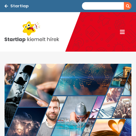
Startlap