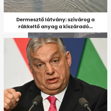
Az amerikai szenátus is
vizsgálja Fauci szerepét a
koronavírus...
Dermesztő látvány: szivárog a
rákkeltő anyag a kiszáradó...
A Dolphin tájfun Kína keleti
partvidéke felé tart, heves