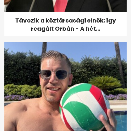
Távozik a köztársasági elnök: így
reagált Orbán - A hét...