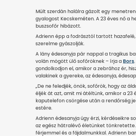
Múlt szerdán halálra gázolt egy menetrend
gyalogost Kecskeméten. A 23 éves nő a he
buszsofőr hibázott.
Adrienn épp a fodrásztól tartott hazafelé,
szerelme gyászolják.
A lány édesanyja pár nappal a tragikus b
volán mögött ülő sofőröknek – írja a
Bors
gondolkodjon el, amikor a zebrához ér, his
valakinek a gyereke, az édesanyja, édesapj
„De ne feledjék, önök, sofőrök, hogy az ál
éljék át azt, amit mi átéltünk, amikor a 2
kaputelefon csörgése után a rendőrség je
estére.
Adrienn édesanyja úgy érzi, kérdéseikre so
az egész hátralévő életünket tönkretett
férjemmel és a fájdalmunkkal. Adrienn bará