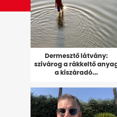
Dermesztő látvány:
szivárog a rákkeltő anya
a kiszáradó...