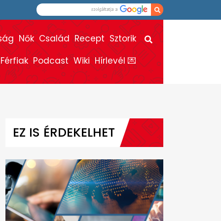
ság
Nők
Család
Recept
Sztorik
Férfiak
Podcast
Wiki
Hírlevél 💌
EZ IS ÉRDEKELHET