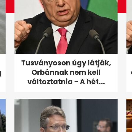
Tusványoson úgy látják,
g
Orbánnak nem kell
változtatnia - A hét...