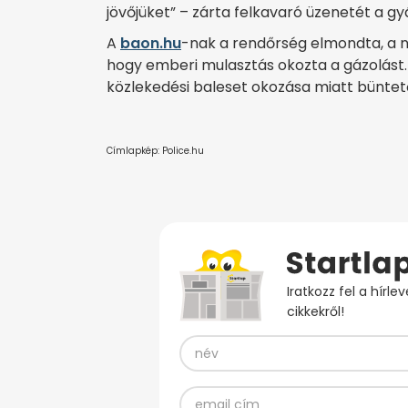
jövőjüket” – zárta felkavaró üzenetét a gy
A
baon.hu
-nak a rendőrség elmondta, a ny
hogy emberi mulasztás okozta a gázolást.
közlekedési baleset okozása miatt büntetőe
Címlapkép: Police.hu
Iratkozz fel a hírl
cikkekről!