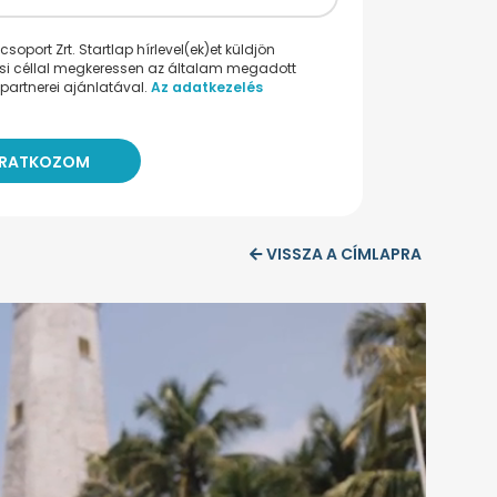
oport Zrt. Startlap hírlevel(ek)et küldjön
ési céllal megkeressen az általam megadott
partnerei ajánlatával.
Az adatkezelés
VISSZA A CÍMLAPRA