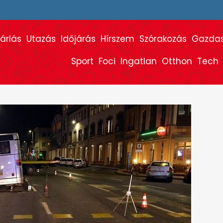
árlás
Utazás
Időjárás
Hírszem
Szórakozás
Gazda
Sport
Foci
Ingatlan
Otthon
Tech