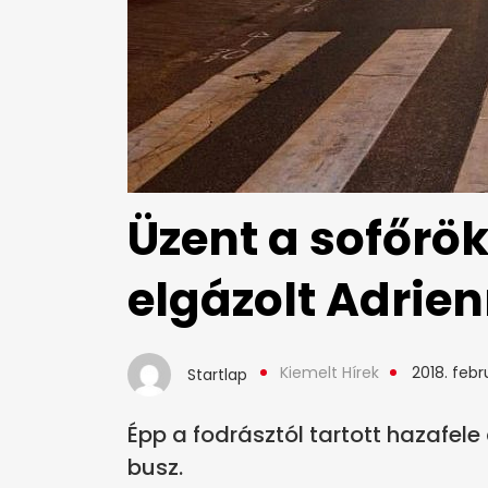
Üzent a sofőrö
elgázolt Adrie
Kiemelt Hírek
2018. febru
Startlap
Épp a fodrásztól tartott hazafele
busz.