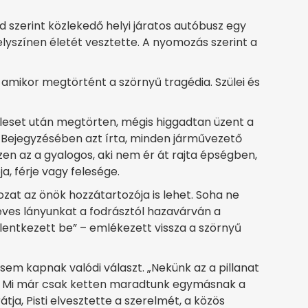
 szerint közlekedő helyi járatos autóbusz egy
lyszínen életét vesztette. A nyomozás szerint a
 amikor megtörtént a szörnyű tragédia. Szülei és
aleset után megtörten, mégis higgadtan üzent a
. Bejegyzésében azt írta, minden járművezető
zen az a gyalogos, aki nem ér át rajta épségben,
a, férje vagy felesége.
dozat az önök hozzátartozója is lehet. Soha ne
3 éves lányunkat a fodrásztól hazavárván a
lentkezett be” – emlékezett vissza a szörnyű
sem kapnak valódi választ. „Nekünk az a pillanat
e. Mi már csak ketten maradtunk egymásnak a
tja, Pisti elvesztette a szerelmét, a közös