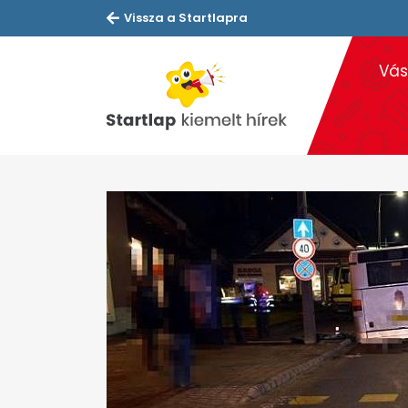
Vissza a Startlapra
Vás