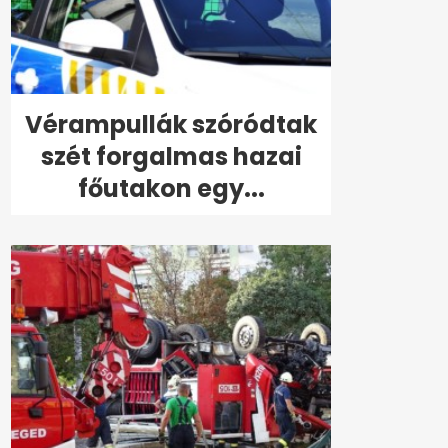
Vérampullák szóródtak
szét forgalmas hazai
főutakon egy...