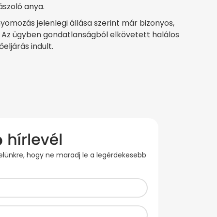
ászoló anya.
omozás jelenlegi állása szerint már bizonyos,
 Az ügyben gondatlanságból elkövetett halálos
ljárás indult.
evelünkre, hogy ne maradj le a legérdekesebb