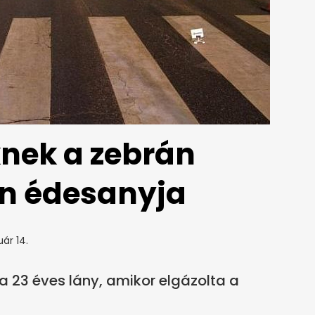
knek a zebrán
nn édesanyja
ár 14.
 a 23 éves lány, amikor elgázolta a