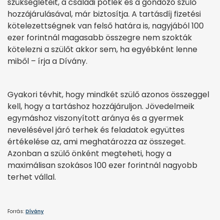
szükségleteit, a családi pótlék és a gondozó szülő
hozzájárulásával, már biztosítja. A tartásdíj fizetési
kötelezettségnek van felső határa is, nagyjából 100
ezer forintnál magasabb összegre nem szokták
kötelezni a szülőt akkor sem, ha egyébként lenne
miből – írja a Dívány.
Gyakori tévhit, hogy mindkét szülő azonos összeggel
kell, hogy a tartáshoz hozzájáruljon. Jövedelmeik
egymáshoz viszonyított aránya és a gyermek
nevelésével járó terhek és feladatok együttes
értékelése az, ami meghatározza az összeget.
Azonban a szülő önként megteheti, hogy a
maximálisan szokásos 100 ezer forintnál nagyobb
terhet vállal.
Forrás:
Dívány