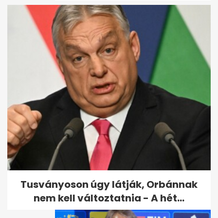
Tarolt az új Pókember: 6 nap
alatt 1,05 milliárd dollár
bevétel
Tusványoson úgy látják, Orbánnak
nem kell változtatnia - A hét...