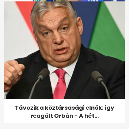
Az olasz futball válsága:
Guardiola sokkolta, Mancini...
Távozik a köztársasági elnök: így
reagált Orbán - A hét...