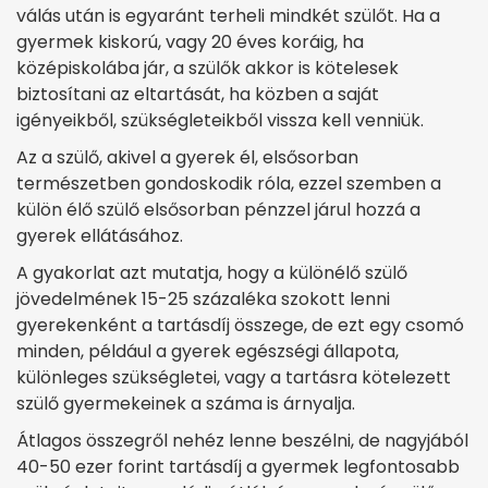
válás után is egyaránt terheli mindkét szülőt. Ha a
gyermek kiskorú, vagy 20 éves koráig, ha
középiskolába jár, a szülők akkor is kötelesek
biztosítani az eltartását, ha közben a saját
igényeikből, szükségleteikből vissza kell venniük.
Az a szülő, akivel a gyerek él, elsősorban
természetben gondoskodik róla, ezzel szemben a
külön élő szülő elsősorban pénzzel járul hozzá a
gyerek ellátásához.
A gyakorlat azt mutatja, hogy a különélő szülő
jövedelmének 15-25 százaléka szokott lenni
gyerekenként a tartásdíj összege, de ezt egy csomó
minden, például a gyerek egészségi állapota,
különleges szükségletei, vagy a tartásra kötelezett
szülő gyermekeinek a száma is árnyalja.
Átlagos összegről nehéz lenne beszélni, de nagyjából
40-50 ezer forint tartásdíj a gyermek legfontosabb