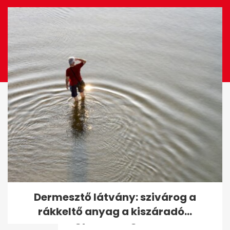
EZ IS ÉRDEKELHET
Térképen a hidegfront:
Dermesztő látvány: szivárog a
hajnalban elérte
rákkeltő anyag a kiszáradó...
Magyarország határát