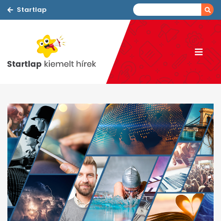
Startlap