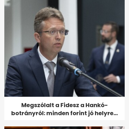
Megszólalt a Fidesz a Hankó-
botrányról: minden forint jó helyre...