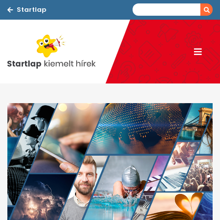
Startlap