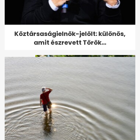
Ingyenes öntözővíz otthon: a
Köztársaságielnök-jelölt: különös,
házi rendszer, ami spórol a...
amit észrevett Török...