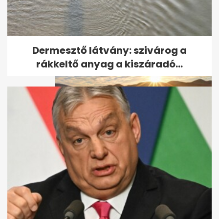
V. Németh Zsolt:
Magyarország az egyik
legszegényebb ország...
Dermesztő látvány: szivárog a
rákkeltő anyag a kiszáradó...
Felhő és eső nélkül jön a
melegedés: akár 35 fok is