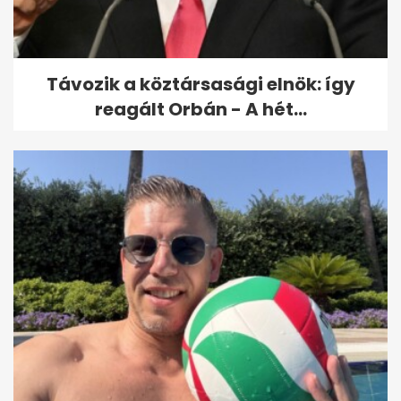
Távozik a köztársasági elnök: így
reagált Orbán - A hét...