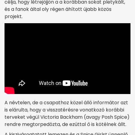
célja, hogy létrejöjjön a a korábban sokat pletykált,
és a fanok által oly régen áhított újabb közös
projekt.
A névtelen, de a csapathoz közel álló informátor azt
is elárulta, hogy a visszatérésre vonatkozó korábbi
terveket végül Victoria Backham (avagy Posh Spice)
rendre megtorpedózta, de ezúttal ő is kötélnek állt.
A kiszivárogtatott lemezen és a Spice Girlst ünneplő