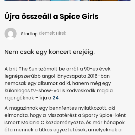
Újra összeáll a Spice Girls
Kiemelt Hírek
Startlap
Nem csak egy koncert erejéig.
A brit The Sun számolt be arról, a 90-es évek
legnépszerűbb angol lánycsapata 2018-ban
nemcsak egy albumot ad ki, hanem még egy
különleges tv-show-val is kedveskedik majd a
rajongóknak – írja a
24
.
A magazinnak egy bennfentes nyilatkozott, aki
elmondta, hogy a visszatérést a Sporty Spice-ként
ismert Melanie C kezdeményezte, és már hónapok
óta mennek a titkos egyeztetések, amelyeknek a