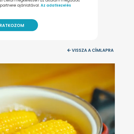
ési céllal megkeressen az általam megadott
partnerei ajánlatával.
Az adatkezelés
VISSZA A CÍMLAPRA