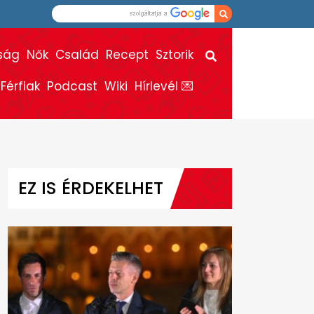
ság
Nők
Család
Recept
Sztorik
Férfiak
Podcast
Wiki
Hírlevél 💌
EZ IS ÉRDEKELHET