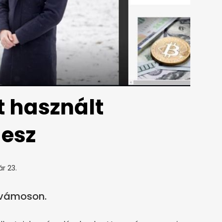
t használt
desz
ár 23.
svámoson.