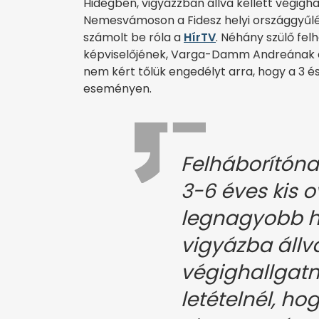
Hidegben, vigyázzban állva kellett végig
Nemesvámoson a Fidesz helyi országgyűlési
számolt be róla a
HírTV
. Néhány szülő fel
képviselőjének, Varga-Damm Andreának az 
nem kért tőlük engedélyt arra, hogy a 3 é
eseményen.
Felháborítóna
3-6 éves kis 
legnagyobb 
vigyázba állva
végighallgatn
letételnél, ho