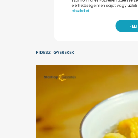
számomra, és közvetlen üzletszerz
elérhetőségeimen saját vagy üzleti 
részletei
FIDESZ
GYEREKEK