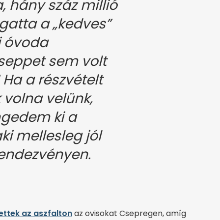
 hány száz millió
ogatta a „kedves”
j óvoda
Cseppet sem volt
 Ha a részvételt
 volna velünk,
ngedem ki a
i mellesleg jól
rendezvényen.
ettek az aszfalton
az ovisokat Csepregen, amíg