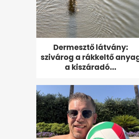
Dermesztő látvány:
szivárog a rákkeltő anya
a kiszáradó...