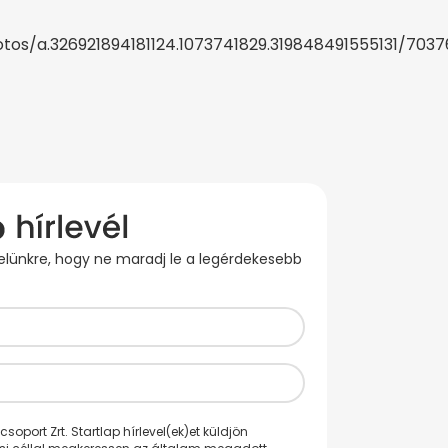
s/a.326921894181124.1073741829.319848491555131/7037
evelünkre, hogy ne maradj le a legérdekesebb
oport Zrt. Startlap hírlevel(ek)et küldjön