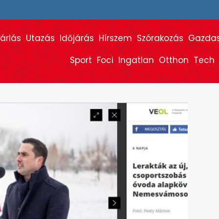
árlás
Utazás
Időjárás
Hírszem
Szórakozás
Gazda
Sport
Foci
Ingatlan
Otthon
Tech