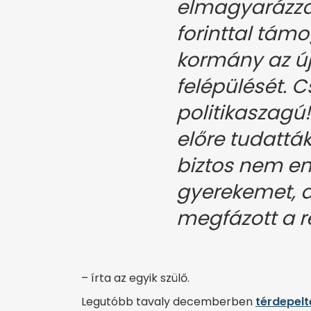
elmagyarázza,
forinttal tám
kormány az ú
felépülését. 
politikaszagú!
előre tudatták
biztos nem e
gyerekemet, ak
megfázott a 
– írta az egyik szülő.
Legutóbb tavaly decemberben
térdepelt