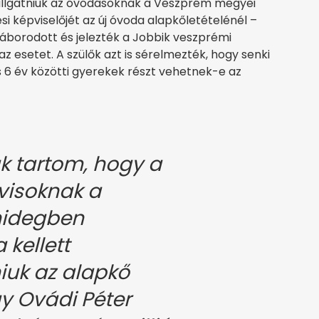
hallgatniuk az óvodásoknak a Veszprém megyei
 képviselőjét az új óvoda alapkőletételénél –
háborodott és jelezték a Jobbik veszprémi
esetet. A szülők azt is sérelmezték, hogy senki
s 6 év közötti gyerekek részt vehetnek-e az
k tartom, hogy a
ovisoknak a
hidegben
 kellett
iuk az alapkő
gy Ovádi Péter