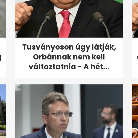
Tusványoson úgy látják,
g
Orbánnak nem kell
változtatnia - A hét...