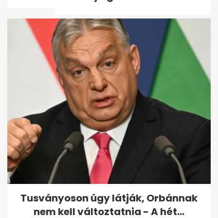
és...
Lezárult a szavazás: ők a
"Varázslatos nyár"
rajzpályázat...
Tusványoson úgy látják, Orbánnak
nem kell változtatnia - A hét...