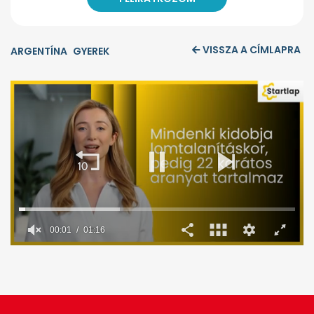
VISSZA A CÍMLAPRA
ARGENTÍNA
GYEREK
00:02
01:16
0
seconds
of
1
minute,
16