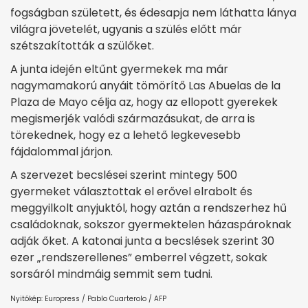
fogságban született, és édesapja nem láthatta lánya
világra jövetelét, ugyanis a szülés előtt már
szétszakították a szülőket.
A junta idején eltűnt gyermekek ma már
nagymamakorú anyáit tömörítő Las Abuelas de la
Plaza de Mayo célja az, hogy az ellopott gyerekek
megismerjék valódi származásukat, de arra is
törekednek, hogy ez a lehető legkevesebb
fájdalommal járjon.
A szervezet becslései szerint mintegy 500
gyermeket választottak el erővel elrabolt és
meggyilkolt anyjuktól, hogy aztán a rendszerhez hű
családoknak, sokszor gyermektelen házaspároknak
adják őket. A katonai junta a becslések szerint 30
ezer „rendszerellenes” emberrel végzett, sokak
sorsáról mindmáig semmit sem tudni.
Nyitókép: Europress / Pablo Cuarterolo / AFP