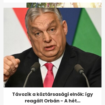
A szolnoki kalandparkban
felrúgta a kísérő a rábízott
gyereket
Távozik a köztársasági elnök: így
reagált Orbán - A hét...