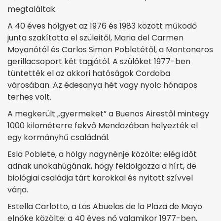
megtaláltak.
A 40 éves hölgyet az 1976 és 1983 között működő
junta szakította el szüleitől, Maria del Carmen
Moyanótól és Carlos Simon Pobletétől, a Montoneros
gerillacsoport két tagjától. A szülőket 1977-ben
tüntették el az akkori hatóságok Cordoba
városában. Az édesanya hét vagy nyolc hónapos
terhes volt.
A megkerült „gyermeket” a Buenos Airestől mintegy
1000 kilométerre fekvő Mendozában helyezték el
egy kormányhű családnál.
Esla Poblete, a hölgy nagynénje közölte: elég időt
adnak unokahúgának, hogy feldolgozza a hírt, de
biológiai családja tárt karokkal és nyitott szívvel
várja.
Estella Carlotto, a Las Abuelas de la Plaza de Mayo
elnöke közölte: a 40 éves nő valamikor 1977-ben,