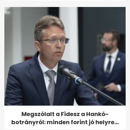
Megszólalt a Fidesz a Hankó-
botrányról: minden forint jó helyre...