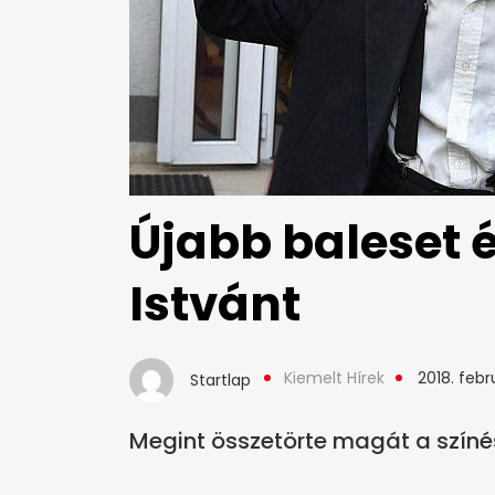
Újabb baleset é
Istvánt
Kiemelt Hírek
2018. febr
Startlap
Megint összetörte magát a színé