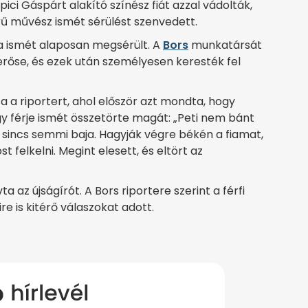
ici Gáspárt alakító színész fiát azzal vádolták,
ű művész ismét sérülést szenvedett.
ja ismét alaposan megsérült. A
Bors
munkatársát
erőse, és ezek után személyesen keresték fel
a a riportert, ahol először azt mondta, hogy
y férje ismét összetörte magát: „Peti nem bánt
 sincs semmi baja. Hagyják végre békén a fiamat,
 felkelni. Megint elesett, és eltört az
ta az újságírót. A Bors riportere szerint a férfi
re is kitérő válaszokat adott.