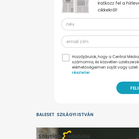
Iratkozz fel a hírl
cikkekről!
Hozzájárulok, hogy a Central Médiacs
számomra, és közvetlen üzletszerz
elérhetőségeimen saját vagy üzleti 
részletei
BALESET
SZILÁGYI ISTVÁN