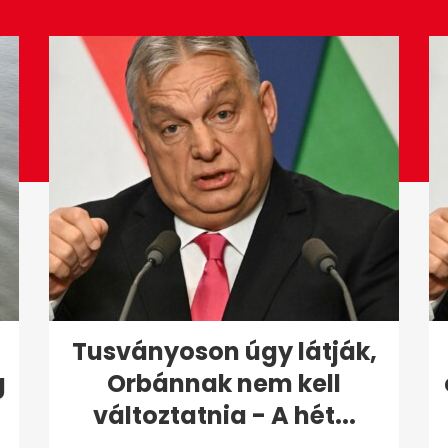
Tusványoson úgy látják,
g
Orbánnak nem kell
változtatnia - A hét...