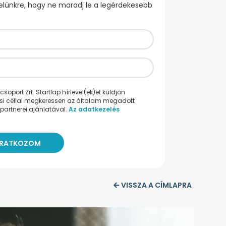
evelünkre, hogy ne maradj le a legérdekesebb
oport Zrt. Startlap hírlevel(ek)et küldjön
ési céllal megkeressen az általam megadott
partnerei ajánlatával.
Az adatkezelés
VISSZA A CÍMLAPRA