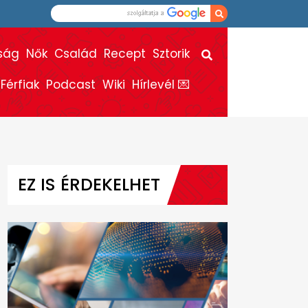
ság
Nők
Család
Recept
Sztorik
Férfiak
Podcast
Wiki
Hírlevél 💌
EZ IS ÉRDEKELHET