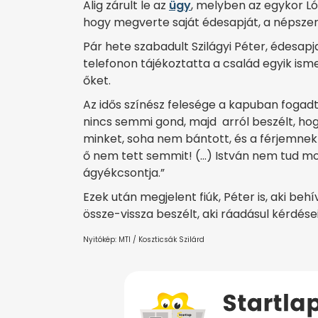
Alig zárult le az
ügy
, melyben az egykor Lóp
hogy megverte saját édesapját, a népszer
Pár hete szabadult Szilágyi Péter, édesap
telefonon tájékoztatta a család egyik ism
őket.
Az idős színész felesége a kapuban fogadt
nincs semmi gond, majd arról beszélt, hog
minket, soha nem bántott, és a férjemnek
ő nem tett semmit! (…) István nem tud most
ágyékcsontja.”
Ezek után megjelent fiúk, Péter is, aki behív
össze-vissza beszélt, aki ráadásul kérdései
Nyitókép: MTI / Koszticsák Szilárd