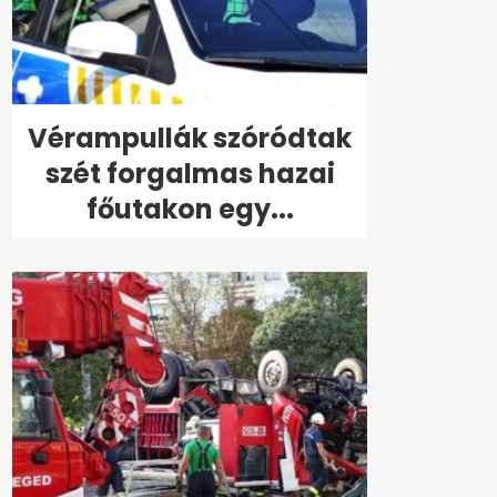
Vérampullák szóródtak
szét forgalmas hazai
főutakon egy...