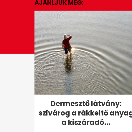
AJÁNLJUK MÉG:
2
seconds
Volume
0%
Dermesztő látvány:
szivárog a rákkeltő anya
a kiszáradó...