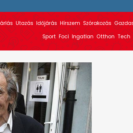
árlás
Utazás
Időjárás
Hírszem
Szórakozás
Gazda
Sport
Foci
Ingatlan
Otthon
Tech