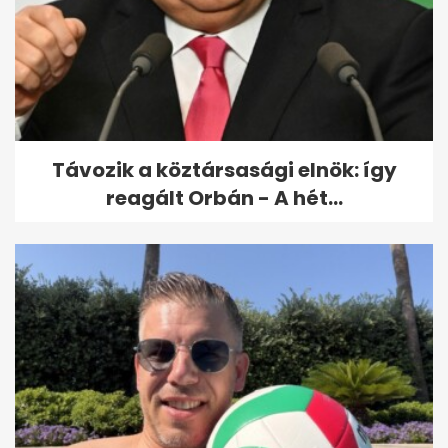
Mikor nem vonják le a bérből a
jegyzéken szereplő adót és...
Távozik a köztársasági elnök: így
reagált Orbán - A hét...