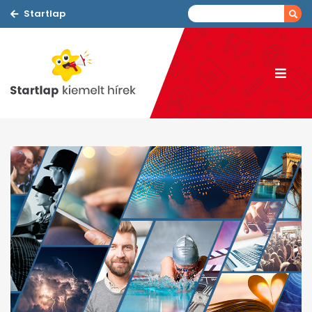
Startlap