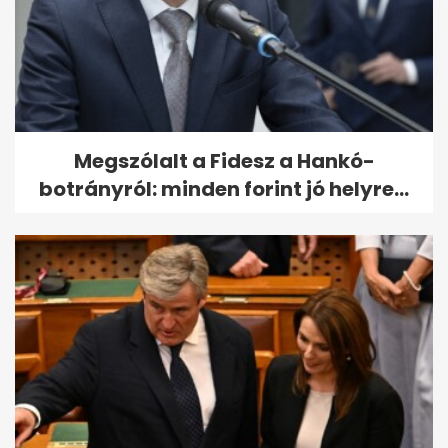
Megszólalt a Fidesz a Hankó-
botrányról: minden forint jó helyre...