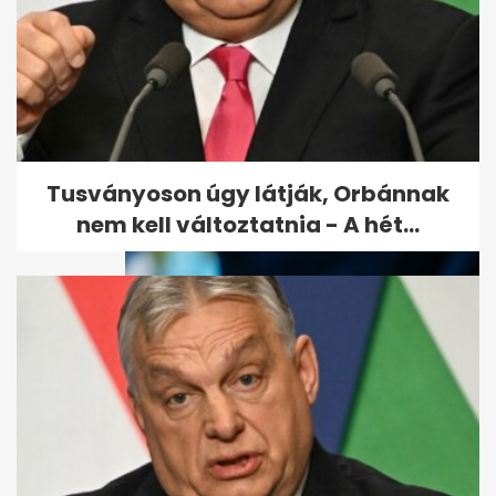
Átmeneti enyhülés után
vasárnaptól ismét erősödik a
hőség
Tusványoson úgy látják, Orbánnak
nem kell változtatnia - A hét...