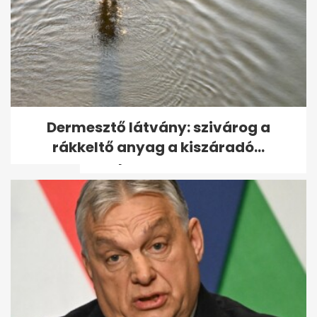
Ross Godfrey elárulta, mit
Dermesztő látvány: szivárog a
jelent neki a Sziget és
rákkeltő anyag a kiszáradó...
Budapest