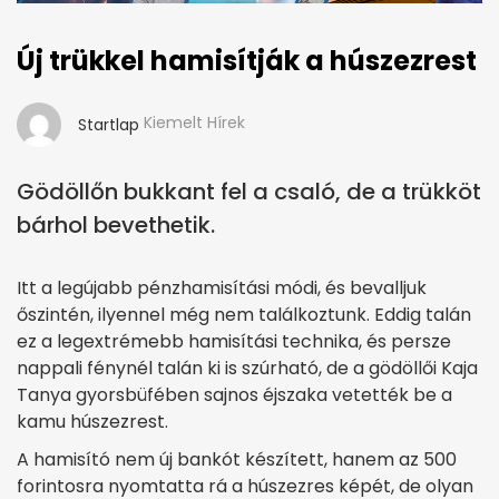
Új trükkel hamisítják a húszezrest
Kiemelt Hírek
Startlap
Gödöllőn bukkant fel a csaló, de a trükköt
bárhol bevethetik.
Itt a legújabb pénzhamisítási módi, és bevalljuk
őszintén, ilyennel még nem találkoztunk. Eddig talán
ez a legextrémebb hamisítási technika, és persze
nappali fénynél talán ki is szúrható, de a gödöllői Kaja
Tanya gyorsbüfében sajnos éjszaka vetették be a
kamu húszezrest.
A hamisító nem új bankót készített, hanem az 500
forintosra nyomtatta rá a húszezres képét, de olyan