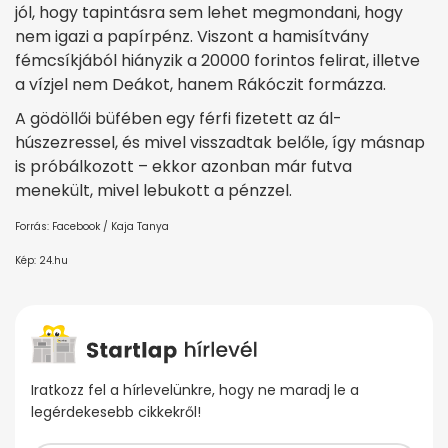
jól, hogy tapintásra sem lehet megmondani, hogy
nem igazi a papírpénz. Viszont a hamisítvány
fémcsíkjából hiányzik a 20000 forintos felirat, illetve
a vízjel nem Deákot, hanem Rákóczit formázza.
A gödöllői büfében egy férfi fizetett az ál-
húszezressel, és mivel visszadtak belőle, így másnap
is próbálkozott – ekkor azonban már futva
menekült, mivel lebukott a pénzzel.
Forrás: Facebook / Kaja Tanya
Kép: 24.hu
Iratkozz fel a hírlevelünkre, hogy ne maradj le a
legérdekesebb cikkekről!