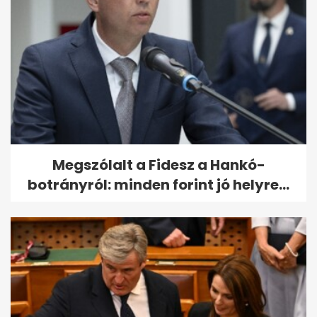
Megszólalt a Fidesz a Hankó-
botrányról: minden forint jó helyre...