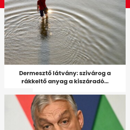
Majdnem elkészültek a vasúti
Dermesztő látvány: szivárog a
várók, de Mészáros
rákkeltő anyag a kiszáradó...
bizalmasa...