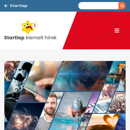
Startlap