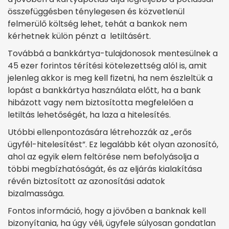
összefüggésben ténylegesen és közvetlenül
felmerülő költség lehet, tehát a bankok nem
kérhetnek külön pénzt a letiltásért.
Továbbá a bankkártya-tulajdonosok mentesülnek a
45 ezer forintos térítési kötelezettség alól is, amit
jelenleg akkor is meg kell fizetni, ha nem észleltük a
lopást a bankkártya használata előtt, ha a bank
hibázott vagy nem biztosította megfelelően a
letiltás lehetőségét, ha laza a hitelesítés.
Utóbbi ellenpontozására létrehozzák az „erős
ügyfél-hitelesítést”. Ez legalább két olyan azonosító,
ahol az egyik elem feltörése nem befolyásolja a
többi megbízhatóságát, és az eljárás kialakítása
révén biztosított az azonosítási adatok
bizalmassága.
Fontos információ, hogy a jövőben a banknak kell
bizonyítania, ha úgy véli, ügyfele súlyosan gondatlan