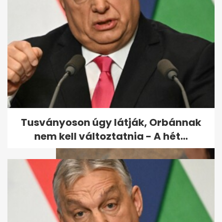
Leállt a Jazz TV: a
tulajdonosok szerint a
finanszírozás vitte...
Tusványoson úgy látják, Orbánnak
nem kell változtatnia - A hét...