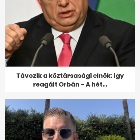
Azonnal húzd ki a töltőről: a
nedvesség tönkreteheti a...
Távozik a köztársasági elnök: így
reagált Orbán - A hét...