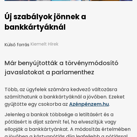
Új szabályok jönnek a
bankkártyáknál
Kiemelt Hírek
Külső forrás
Már benyújtották a törvénymódosító
javaslatokat a parlamenthez
Több, az ügyfelek számára kedvező változásra
számíthatunk a bankkártyáknál a jövőben. Ezeket
gyűjtötte egy csokorba az
Azénpénzem.hu
.
Jelenleg a bankok többsége a letiltásért és a
pótlásért is díjat számít fel, ha elveszítjük vagy
ellopják a bankkártyánkat. A módosítás értelmében
a jövőben a kártyapótlás díja legfeljebb a pótlással