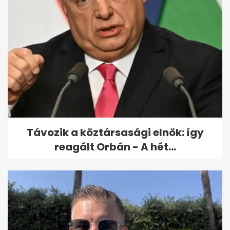
Robbanóanyaggal felszerelt
drónt fogtak el a lipcsei
reptéren
Távozik a köztársasági elnök: így
reagált Orbán - A hét...