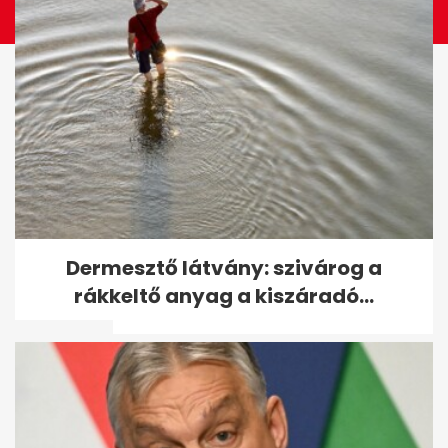
Évtizedes mélypontra kerülhet
Dermesztő látvány: szivárog a
a magyar infláció a KSH új
rákkeltő anyag a kiszáradó...
adata...