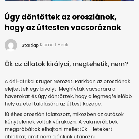
Úgy döntöttek az oroszlánok,
hogy az úttesten vacsoráznak
Kiemelt Hírek
Startlap
Ők az állatok királyai, megtehetik, nem?
A dél-afrikai Kruger Nemzeti Parkban az oroszlánok
elejtettek egy bivalyt. Meghívták vacsorára a
haverokat és úgy döntöttek, hogy a legmegfelelőbb
hely az étel tálalására az úttest közepe.
18 éhes oroszlán falatozott, miközben az autósok
kénytelenek voltak várakozni. A vakmerőbbek
megpróbáltak elhajtani mellettük – letekert
ablakkal, amit nem ajánlunk utánozni…