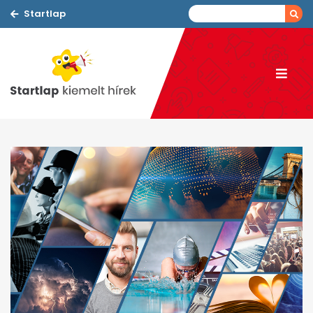
Startlap