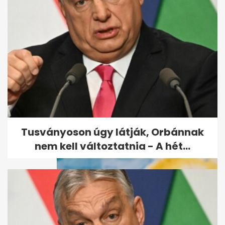
Szentendrén továbbra is
kritikus a vízhelyzet, a
honvédség...
Tusványoson úgy látják, Orbánnak
nem kell változtatnia - A hét...