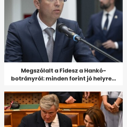
Megszólalt a Fidesz a Hankó-
botrányról: minden forint jó helyre...