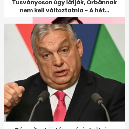
Tusványoson úgy látják, Orbánnak
nem kell változtatnia - A hét...
Észbontó kvíz: a 10/10 csak
keveseknek sikerül, sokan a
hatodik...