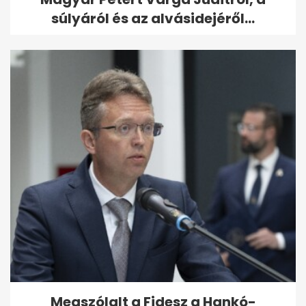
súlyáról és az alvásidejéről...
Megszólalt a Fidesz a Hankó-