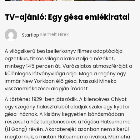
TV-ajánló: Egy gésa emlékiratai
Kiemelt Hírek
Startlap
A világsikerű bestsellerkönyv filmes adaptációja
egzotikus, titkos világba kalauzolja a nézőket,
mintegy 145 percen át. Varázslatos atmoszféráját a
különleges látványvilága adja. Maga a regény egy
immár New Yorkban élő gésa, Ivaszaki Mineko
visszaemlékezései alapján íródott.
A történet 1929-ben játszódik. A kilencéves Chiyot
egy szegény halászfaluból eladják szülei egy kyotoi
gésa-háznak. A kislány kegyetlen bánásmódban
részesül a ház tulajdonosai és a főgésa Hatsumomo
(Li Gong) révén. Akaraterejét azonban nem sikerül
megtörniük, s miután Hatsumomo riválisa, Mameha