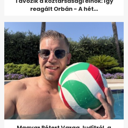
Távozik a köztársasági elnök: így
reagált Orbán - A hét...
Magyar Pétert Varga Juditról, a