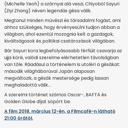
(Michelle Yeoh) a szárnyai alá veszi, Chiyoból Sayuri
(Ziyi Zhang) néven legendás gésa válik.
Megtanul minden művészi és társadalmi fogást, ami
ahhoz szükséges, hogy érvényesülni tudjon abban a
világban, ahol ezentúl mozognia kell: a gazdagok,
kiváltságosok és politikai csatározások világában.
Bár Sayuri kora legbefolyásosabb férfiúit csavarja az
ujja köré, valódi szerelme elérhetetlen távolságban
van tőle. Ráadásul a történelem is utoléri a gésákat:
második világháborúval Japán alaposan
megváltozik, a gésák mestersége pedig lassan
meghaladottá válik…
A szerelmi történet számos Oscar-, BAFTA és
Golden Globe díjat söpört be.
A film 2018. március 12-én, a Filmcafé-n látható
21:00 órától.