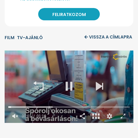
VISSZA A CÍMLAPRA
FILM
TV-AJÁNLÓ
00:02
01:16
0
seconds
of