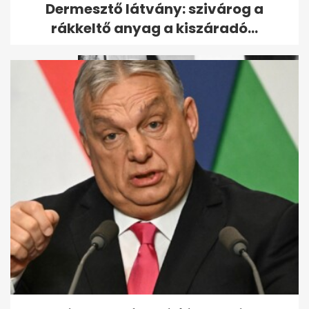
Dermesztő látvány: szivárog a
gyerekrajzok alapján?
rákkeltő anyag a kiszáradó...
Retró kvíz gyerekkorod
kedvenc meséivel - Ha
meglesz a 6 pont,...