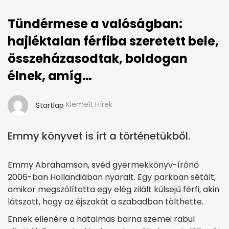
Tündérmese a valóságban:
hajléktalan férfiba szeretett bele,
összeházasodtak, boldogan
élnek, amíg…
Kiemelt Hírek
Startlap
Emmy könyvet is írt a történetükből.
Emmy Abrahamson, svéd gyermekkönyv-írónő
2006-ban Hollandiában nyaralt. Egy parkban sétált,
amikor megszólította egy elég zilált külsejű férfi, akin
látszott, hogy az éjszakát a szabadban tölthette.
Ennek ellenére a hatalmas barna szemei rabul