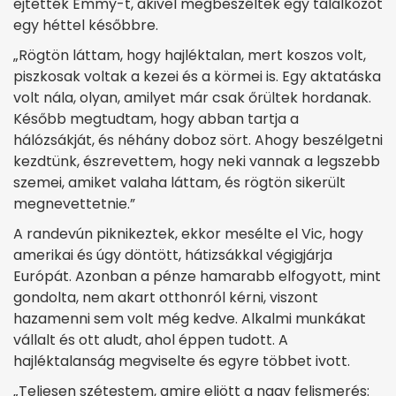
ejtették Emmy-t, akivel megbeszéltek egy találkozót
egy héttel későbbre.
„Rögtön láttam, hogy hajléktalan, mert koszos volt,
piszkosak voltak a kezei és a körmei is. Egy aktatáska
volt nála, olyan, amilyet már csak őrültek hordanak.
Később megtudtam, hogy abban tartja a
hálózsákját, és néhány doboz sört. Ahogy beszélgetni
kezdtünk, észrevettem, hogy neki vannak a legszebb
szemei, amiket valaha láttam, és rögtön sikerült
megnevettetnie.”
A randevún piknikeztek, ekkor mesélte el Vic, hogy
amerikai és úgy döntött, hátizsákkal végigjárja
Európát. Azonban a pénze hamarabb elfogyott, mint
gondolta, nem akart otthonról kérni, viszont
hazamenni sem volt még kedve. Alkalmi munkákat
vállalt és ott aludt, ahol éppen tudott. A
hajléktalanság megviselte és egyre többet ivott.
„Teljesen szétestem, amire eljött a nagy felismerés: