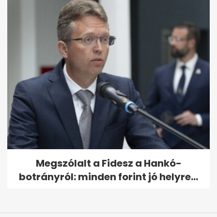
Megszólalt a Fidesz a Hankó-
botrányról: minden forint jó helyre...