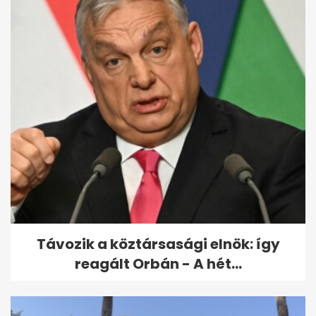
Távozik a köztársasági elnök: így
reagált Orbán - A hét...