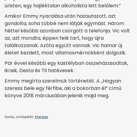
úristen, egy hajléktalan alkoholista lett belőlem.”
Amikor Emmy nyaralása után hazautazott, azt
gondolta, soha többé nem látják egymást. Három
héttel később azonban csörgött a telefonja. Vic volt
az, azt mondta, éppen felé tart, hogy újra
találkozzanak. Azóta együtt vannak. Vic hamar új
életet kezdett, most villamosmérnökként dolgozik.
Pár évvel később egy kastélyban összeházasodtak,
ikreik, Desta és Til hatévesek.
Emmy megírta szerelmük történetét. A „Hogyan
szeress bele egy férfibe, aki a bokorban él” című
könyve 2018 márciusában jelenik majd meg.
Forrás, címlapfotó:
The Sun