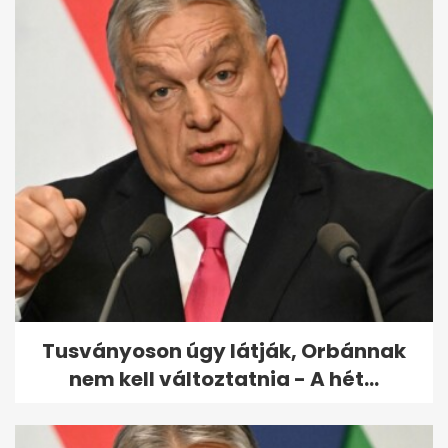
Nem tudták elfelejteni a
másikat: 30 év után talált
egymásra a...
Tusványoson úgy látják, Orbánnak
nem kell változtatnia - A hét...