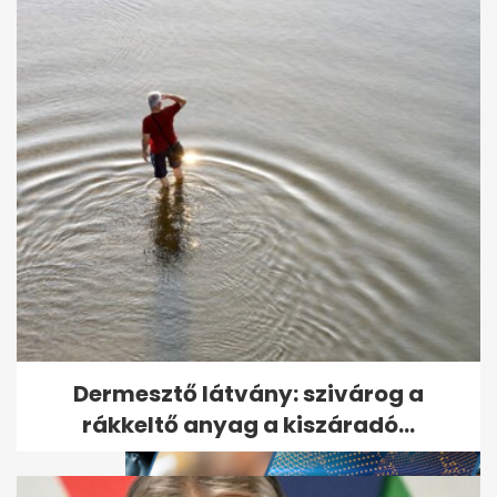
Sorozatgyilkos vadászhat
bécsi hajléktalanokra
Dermesztő látvány: szivárog a
rákkeltő anyag a kiszáradó...