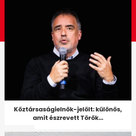
Meghalt a hajléktalanból lett
Köztársaságielnök-jelölt: különös,
győri milliomos, aki 636
amit észrevett Török...
milliót...