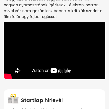
nagyon nyomasztónak ígérkezik. Lélektani horror,
mivel vér nem igazán lesz benne. A kritikák szerint a
film felér egy fejbe rúgással.