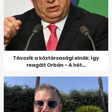
2,8-as földrengést mértek
Romániában, Gătaia
közelében
Távozik a köztársasági elnök: így
reagált Orbán - A hét...