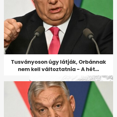
Kínai kutatók új térképen
mutatják meg a Hold
geológiai...
Tusványoson úgy látják, Orbánnak
nem kell változtatnia - A hét...