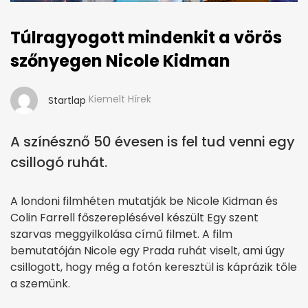
Túlragyogott mindenkit a vörös
szőnyegen Nicole Kidman
Kiemelt Hírek
Startlap
A színésznő 50 évesen is fel tud venni egy
csillogó ruhát.
A londoni filmhéten mutatják be Nicole Kidman és
Colin Farrell főszereplésével készült Egy szent
szarvas meggyilkolása című filmet. A film
bemutatóján Nicole egy Prada ruhát viselt, ami úgy
csillogott, hogy még a fotón keresztül is káprázik tőle
a szemünk.