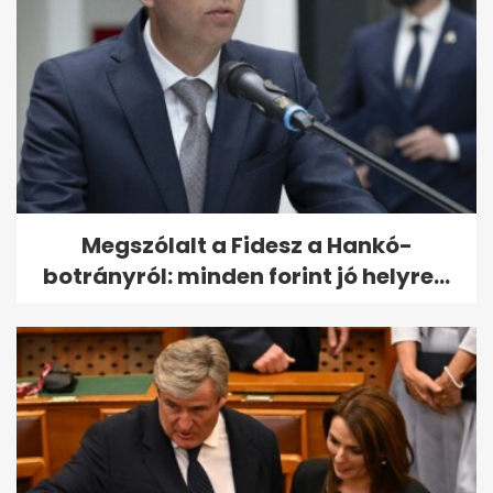
Megszólalt a Fidesz a Hankó-
botrányról: minden forint jó helyre...