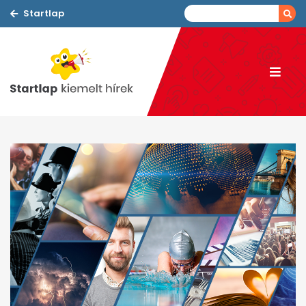
Startlap