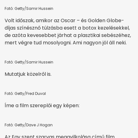
Fotó: Getty/Samir Hussein
Volt időszak, amikor az Oscar – és Golden Globe-
díjas színésznő túlzásba esett a botox kezelésekkel,
de azóta kevesebbet járhat a plasztikai sebészéhez,
mert végre tud mosolyogni. Ami nagyon jól áll neki.
Fotó: Getty/Samir Hussein
Mutatjuk közelről is.
Fotó: Getty/Fred Duval
Íme a film szereplői egy képen:
Fotó: Getty/Dave J Hogan
Az Egy szent szarvas meggyilkolása című film