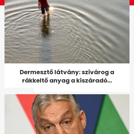
Megvan a kormány terve:
Dermesztő látvány: szivárog a
6000 milliárd forint uniós pénz
rákkeltő anyag a kiszáradó...
sorsa