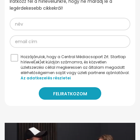
Iratkozz fel a hírlevelünkre, hogy ne maradj le a
legérdekesebb cikkekről!
Hozzájárulok, hogy a Central Médiacsoport Zrt. Startlap
hírlevel(ek)et küldjön számomra, és közvetlen
üzletszerzési céllal megkeressen az általam megadott
elérhetőségeimen saját vagy üzleti partnerei ajánlatával.
Az adatkezelés részletei