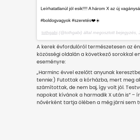
Leírhatatlanúl jól esik!!!! A három X az új vagányság
#boldogvagyok #szeretés❤️☀️
tothgabi
(@tothgabi) által megosztott bejegyzés,
A kerek évfordulóról természetesen az é
közösségi oldalán a következő sorokkal em
eseményre:
„Harminc évvel ezelőtt anyunak keresztbe 
tennie:) Futottak a kórházba, mert meg akar
számítottak, de nem baj, így volt jól. Tes
napokat kívánok a harmadik X után is” – í
nővérként tartja ölében a még járni sem t