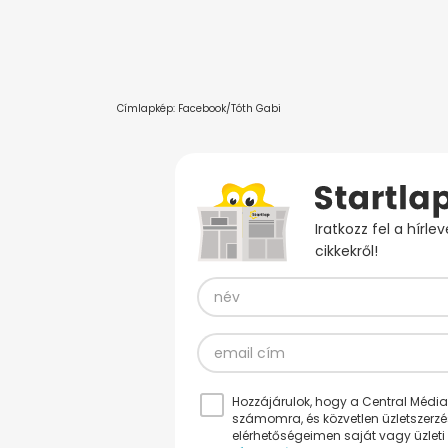
Címlapkép: Facebook/Tóth Gabi
Iratkozz fel a hírl
cikkekről!
Hozzájárulok, hogy a Central Médiacs
számomra, és közvetlen üzletszerz
elérhetőségeimen saját vagy üzleti 