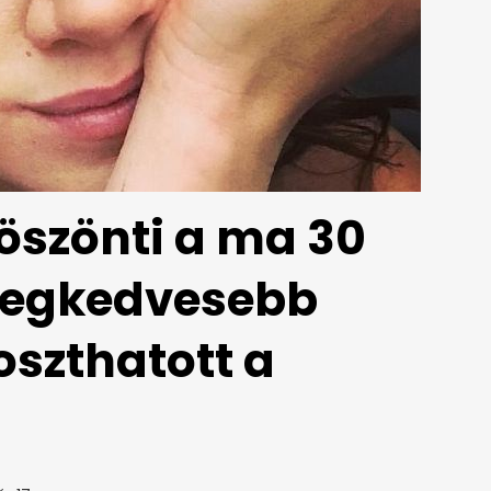
köszönti a ma 30
 legkedvesebb
oszthatott a