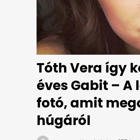
Tóth Vera így 
éves Gabit – A
fotó, amit meg
húgáról