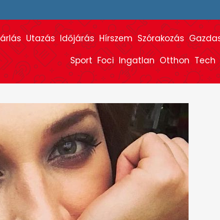
árlás
Utazás
Időjárás
Hírszem
Szórakozás
Gazda
Sport
Foci
Ingatlan
Otthon
Tech