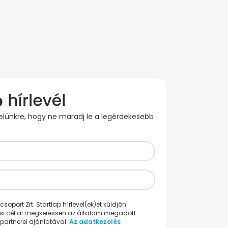
evelünkre, hogy ne maradj le a legérdekesebb
oport Zrt. Startlap hírlevel(ek)et küldjön
ési céllal megkeressen az általam megadott
partnerei ajánlatával.
Az adatkezelés