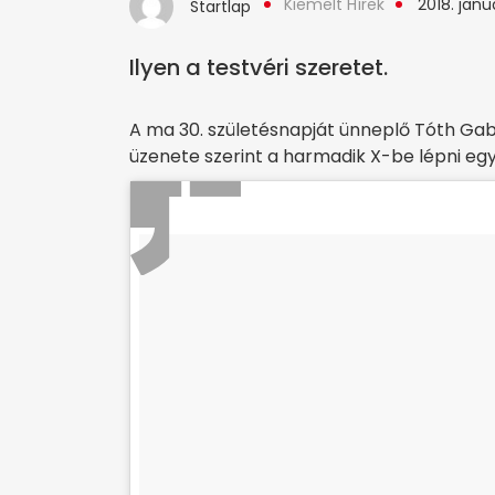
Kiemelt Hírek
2018. januá
Startlap
Ilyen a testvéri szeretet.
A ma 30. születésnapját ünneplő Tóth Gabi
üzenete szerint a harmadik X-be lépni eg