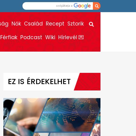
ság
Nők
Család
Recept
Sztorik
Férfiak
Podcast
Wiki
Hírlevél 💌
EZ IS ÉRDEKELHET