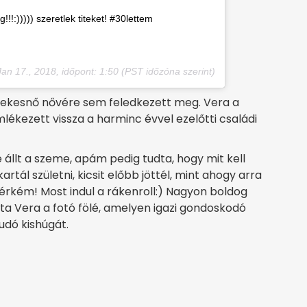
!!!:))))) szeretlek titeket! #30lettem
Jan 17., 2018, időpont: 1:50 (PST időzóna szerint)
nekesnő nővére sem feledkezett meg. Vera a
lékezett vissza a harminc évvel ezelőtti családi
állt a szeme, apám pedig tudta, hogy mit kell
tál születni, kicsit előbb jöttél, mint ahogy arra
tvérkém! Most indul a rákenroll:) Nagyon boldog
rta Vera a fotó fölé, amelyen igazi gondoskodó
udó kishúgát.