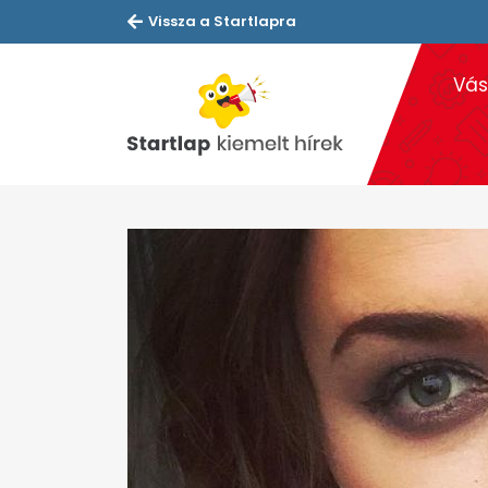
Vissza a Startlapra
Vás