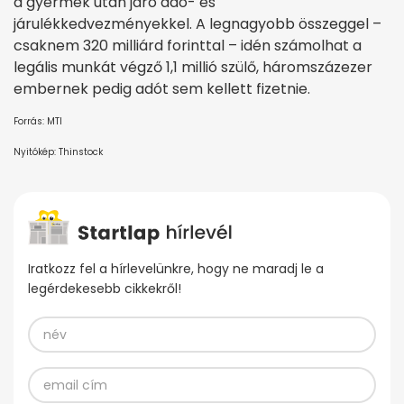
a gyermek után járó adó- és
járulékkedvezményekkel. A legnagyobb összeggel –
csaknem 320 milliárd forinttal – idén számolhat a
legális munkát végző 1,1 millió szülő, háromszázezer
embernek pedig adót sem kellett fizetnie.
Forrás: MTI
Nyitókép: Thinstock
Iratkozz fel a hírlevelünkre, hogy ne maradj le a
legérdekesebb cikkekről!