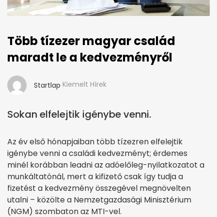
Több tízezer magyar család
maradt le a kedvezményről
Kiemelt Hírek
Startlap
Sokan elfelejtik igénybe venni.
Az év első hónapjaiban több tízezren elfelejtik
igénybe venni a családi kedvezményt; érdemes
minél korábban leadni az adóelőleg-nyilatkozatot a
munkáltatónál, mert a kifizető csak így tudja a
fizetést a kedvezmény összegével megnövelten
utalni – közölte a Nemzetgazdasági Minisztérium
(NGM) szombaton az MTI-vel.