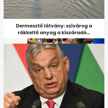
Pál Márton
szivárványcsaládjának nem
járt a családi jegy a...
Dermesztő látvány: szivárog a
rákkeltő anyag a kiszáradó...
Havi plusz 100 ezret is jelenthet
Orbán új adókedvezménye