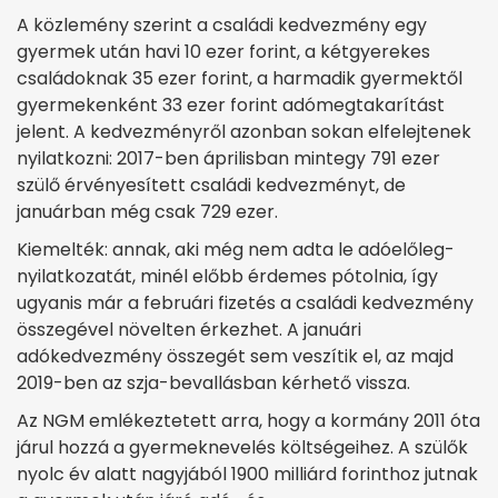
A közlemény szerint a családi kedvezmény egy
gyermek után havi 10 ezer forint, a kétgyerekes
családoknak 35 ezer forint, a harmadik gyermektől
gyermekenként 33 ezer forint adómegtakarítást
jelent. A kedvezményről azonban sokan elfelejtenek
nyilatkozni: 2017-ben áprilisban mintegy 791 ezer
szülő érvényesített családi kedvezményt, de
januárban még csak 729 ezer.
Kiemelték: annak, aki még nem adta le adóelőleg-
nyilatkozatát, minél előbb érdemes pótolnia, így
ugyanis már a februári fizetés a családi kedvezmény
összegével növelten érkezhet. A januári
adókedvezmény összegét sem veszítik el, az majd
2019-ben az szja-bevallásban kérhető vissza.
Az NGM emlékeztetett arra, hogy a kormány 2011 óta
járul hozzá a gyermeknevelés költségeihez. A szülők
nyolc év alatt nagyjából 1900 milliárd forinthoz jutnak