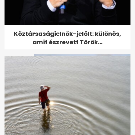
Kvíz: felismered az ikonikus
Köztársaságielnök-jelölt: különös,
filmek családjait?
amit észrevett Török...