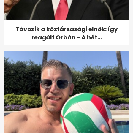
Távozik a köztársasági elnök: így
reagált Orbán - A hét...