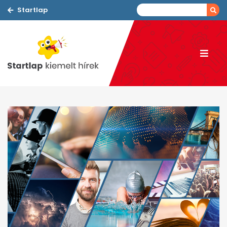
Startlap