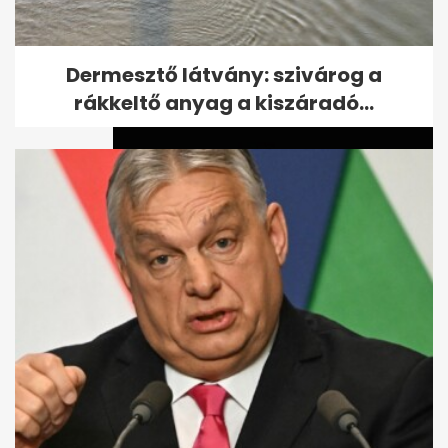
Kiszivárgott felvétel: Kubatov
elmondta mire ment el a
Fradiváros...
Dermesztő látvány: szivárog a
rákkeltő anyag a kiszáradó...
Köztársaságielnök-jelölt:
különös, amit észrevett