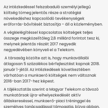
Az intézkedéssel felszabaduló személyi jellegű
költség tömeg jelentős része a stratégiai
növekedéshez kapcsolódó tevékenységek
erőforrás-bővítését biztosítja – áll a közleményben.
A végkielégítéssel kapcsolatos költségek teljes
összege megközelítőleg 2,8 milliárd forintot tesz ki,
melynek jelentős részét 2017 negyedik
negyedévében könyveli el a Telekom.
A társaság közölte azt is, hogy munkavállalói
átlagosan 5 százalékos bérfejlesztést kapnak 2018.
január 1-jétől. Az intézkedések következtében
várhatóan a munkaerő költségek nem változnak
2018-ban 2017-hez képest.
A tájékoztatás szerint a Magyar Telekom a távozó
munkatársak újra-elhelyezkedését aktív
álláskereséssel, munkaerő-piaci tréninggel és
személyes tanácsadással támogatja, bízva abban,