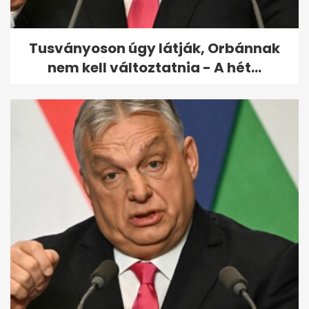
Török...
Tusványoson úgy látják, Orbánnak
nem kell változtatnia - A hét...