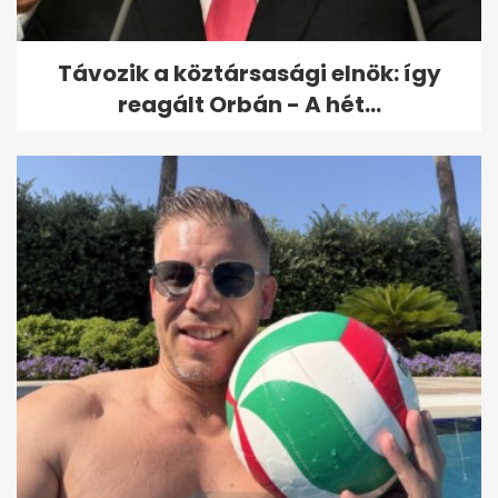
Távozik a köztársasági elnök: így
reagált Orbán - A hét...