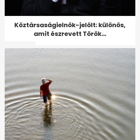
Köztársaságielnök-jelölt:
Köztársaságielnök-jelölt: különös,
különös, amit észrevett
amit észrevett Török...
Török...